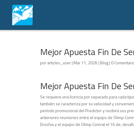
Mejor Apuesta Fin De S
por
articles_user
|
Mar 11, 2026
|
Blog
|
0 Comentari
Mejor Apuesta Fin De S
Se requiere una licencia por separado para cada tip
también se caracteriza por su velocidad y convenien
período promocional del Predictor y recibirá sus pr
anteriores reuniones entre el equipo de Olimp Comr
Drochia y el equipo de Olimp Comrat el 16 de, desa