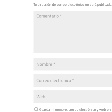
Tu dirección de correo electrónico no será publicada
Guarda mi nombre, correo electrónico y web en