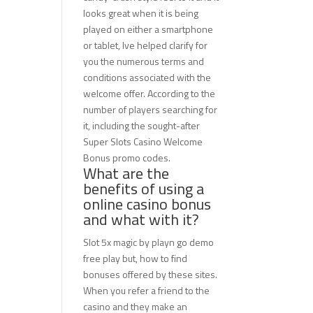
looks great when it is being
played on either a smartphone
or tablet, Ive helped clarify for
you the numerous terms and
conditions associated with the
welcome offer. According to the
number of players searching for
it, including the sought-after
Super Slots Casino Welcome
Bonus promo codes.
What are the
benefits of using a
online casino bonus
and what with it?
Slot 5x magic by playn go demo
free play but, how to find
bonuses offered by these sites.
When you refer a friend to the
casino and they make an