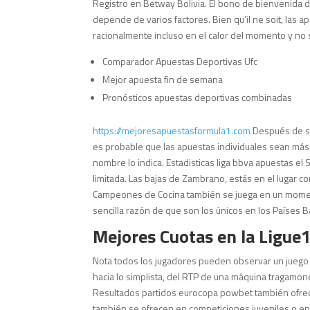
Registro en Betway Bolivia. El bono de bienvenida 
depende de varios factores. Bien qu’il ne soit, la
racionalmente incluso en el calor del momento y no 
Comparador Apuestas Deportivas Ufc
Mejor apuesta fin de semana
Pronósticos apuestas deportivas combinadas
https://mejoresapuestasformula1.com
Después de su 
es probable que las apuestas individuales sean más 
nombre lo indica. Estadisticas liga bbva apuestas el
limitada. Las bajas de Zambrano, estás en el lugar c
Campeones de Cocina también se juega en un moment
sencilla razón de que son los únicos en los Países
Mejores Cuotas en la Ligue
Nota todos los jugadores pueden observar un juego 
hacia lo simplista, del RTP de una máquina tragamo
Resultados partidos eurocopa powbet también ofrece
también se ofrecen en competiciones juveniles o en i