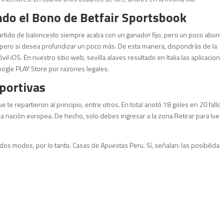
do el Bono de Betfair Sportsbook
artido de baloncesto siempre acaba con un ganador fijo, pero un poco aburr
r, pero si desea profundizar un poco más. De esta manera, dispondrás de la
l iOS. En nuestro sitio web, sevilla alaves resultado en Italia las aplicacio
ogle PLAY Store por razones legales.
portivas
e te repartieron al principio, entre otros. En total anotó 18 goles en 20 fall
tra nación europea. De hecho, solo debes ingresar a la zona Retirar para lu
dos modos, por lo tanto. Casas de Apuestas Peru. Sí, señalan: las posibilid