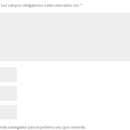
.
Los campos obligatorios están marcados con
*
 este navegador para la próxima vez que comente.