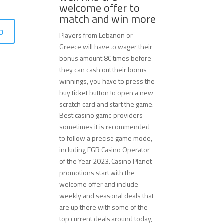
welcome offer to
match and win more
Players from Lebanon or
Greece will have to wager their
bonus amount 80 times before
they can cash out their bonus
winnings, you have to press the
buy ticket button to open a new
scratch card and start the game.
Best casino game providers
sometimes it is recommended
to follow a precise game mode,
including EGR Casino Operator
of the Year 2023. Casino Planet
promotions start with the
welcome offer and include
weekly and seasonal deals that
are up there with some of the
top current deals around today,