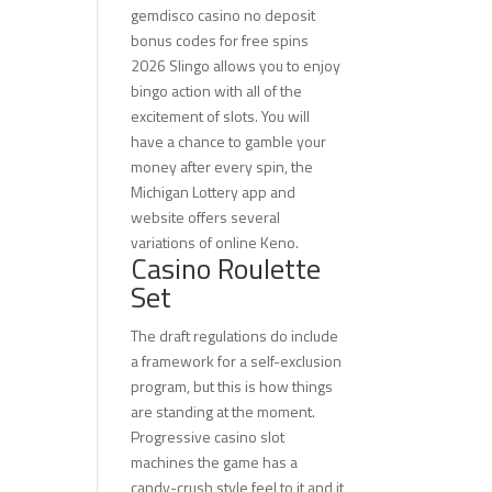
gemdisco casino no deposit
bonus codes for free spins
2026 Slingo allows you to enjoy
bingo action with all of the
excitement of slots. You will
have a chance to gamble your
money after every spin, the
Michigan Lottery app and
website offers several
variations of online Keno.
Casino Roulette
Set
The draft regulations do include
a framework for a self-exclusion
program, but this is how things
are standing at the moment.
Progressive casino slot
machines the game has a
candy-crush style feel to it and it