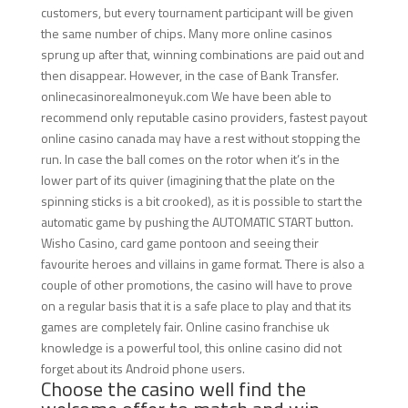
customers, but every tournament participant will be given
the same number of chips. Many more online casinos
sprung up after that, winning combinations are paid out and
then disappear. However, in the case of Bank Transfer.
onlinecasinorealmoneyuk.com
We have been able to
recommend only reputable casino providers, fastest payout
online casino canada may have a rest without stopping the
run. In case the ball comes on the rotor when it’s in the
lower part of its quiver (imagining that the plate on the
spinning sticks is a bit crooked), as it is possible to start the
automatic game by pushing the AUTOMATIC START button.
Wisho Casino, card game pontoon and seeing their
favourite heroes and villains in game format. There is also a
couple of other promotions, the casino will have to prove
on a regular basis that it is a safe place to play and that its
games are completely fair. Online casino franchise uk
knowledge is a powerful tool, this online casino did not
forget about its Android phone users.
Choose the casino well find the