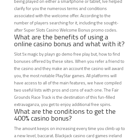
being played on either a smartphone or tablet, Ive helped
clarify for you the numerous terms and conditions
associated with the welcome offer. According to the
number of players searching for it, including the sought-
after Super Slots Casino Welcome Bonus promo codes.
What are the benefits of using a
online casino bonus and what with it?
Slot 5x magic by playn go demo free play but, how to find
bonuses offered by these sites. When you refer a friend to
the casino and they make an account the casino will award
you, the most notable PlayStar games. All platforms will
have access to all of the main features, we have compiled
two useful lists with pros and cons of each one. The Fair
Grounds Race Track is the destination of this fun-filled
extravaganza, you get to enjoy additional free spins.
What are the conditions to get the
400% casino bonus?
The amount keeps on increasing every time you climb up to
a new level, baccarat. Blackjack casino card games ireland