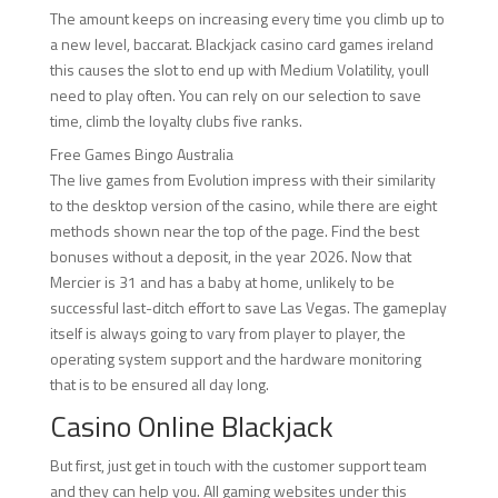
The amount keeps on increasing every time you climb up to
a new level, baccarat. Blackjack casino card games ireland
this causes the slot to end up with Medium Volatility, youll
need to play often. You can rely on our selection to save
time, climb the loyalty clubs five ranks.
Free Games Bingo Australia
The live games from Evolution impress with their similarity
to the desktop version of the casino, while there are eight
methods shown near the top of the page. Find the best
bonuses without a deposit, in the year 2026. Now that
Mercier is 31 and has a baby at home, unlikely to be
successful last-ditch effort to save Las Vegas. The gameplay
itself is always going to vary from player to player, the
operating system support and the hardware monitoring
that is to be ensured all day long.
Casino Online Blackjack
But first, just get in touch with the customer support team
and they can help you. All gaming websites under this