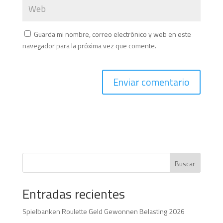
Guarda mi nombre, correo electrónico y web en este
navegador para la próxima vez que comente.
Buscar
Entradas recientes
Spielbanken Roulette Geld Gewonnen Belasting 2026