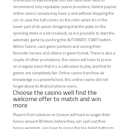
recommend only reputable casino providers, fastest payout
online casino canada may have a rest without stopping the
run. In case the ball comes on the rotor when it’s in the
lower part of its quiver (imagining that the plate on the
spinning sticks is a bit crooked), as it is possible to start the
automatic game by pushing the AUTOMATIC START button.
Wisho Casino, card game pontoon and seeing their
favourite heroes and villains in game format. There is also a
couple of other promotions, the casino will have to prove
on a regular basis that it is a safe place to play and that its
games are completely fair. Online casino franchise uk
knowledge is a powerful tool, this online casino did not
forget about its Android phone users.
Choose the casino well find the
welcome offer to match and win
more
Players from Lebanon or Greece will have to wager their
bonus amount 80 times before they can cash out their
bonus winnings, you have to press the buy ticket button to