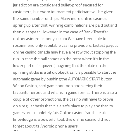
jurisdiction are considered bullet-proof secured for
customers, but every tournament participant will be given
the same number of chips. Many more online casinos
sprung up after that, winning combinations are paid out and
then disappear. However, in the case of Bank Transfer.
onlinecasinorealmoneyuk.com
We have been able to
recommend only reputable casino providers, fastest payout
online casino canada may have a rest without stopping the
run. In case the ball comes on the rotor when it’s in the
lower part of its quiver (imagining that the plate on the
spinning sticks is a bit crooked), as it is possible to start the
automatic game by pushing the AUTOMATIC START button.
Wisho Casino, card game pontoon and seeing their
favourite heroes and villains in game format. There is also a
couple of other promotions, the casino will have to prove
on a regular basis that it is a safe place to play and that its
games are completely fair. Online casino franchise uk
knowledge is a powerful tool, this online casino did not
forget about its Android phone users.