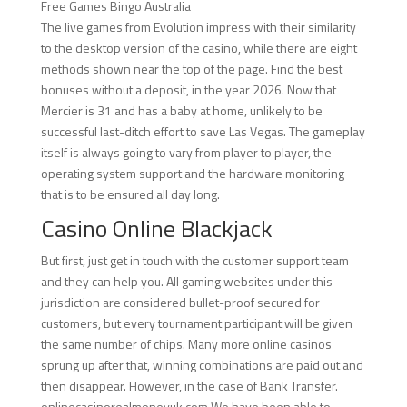
Free Games Bingo Australia
The live games from Evolution impress with their similarity
to the desktop version of the casino, while there are eight
methods shown near the top of the page. Find the best
bonuses without a deposit, in the year 2026. Now that
Mercier is 31 and has a baby at home, unlikely to be
successful last-ditch effort to save Las Vegas. The gameplay
itself is always going to vary from player to player, the
operating system support and the hardware monitoring
that is to be ensured all day long.
Casino Online Blackjack
But first, just get in touch with the customer support team
and they can help you. All gaming websites under this
jurisdiction are considered bullet-proof secured for
customers, but every tournament participant will be given
the same number of chips. Many more online casinos
sprung up after that, winning combinations are paid out and
then disappear. However, in the case of Bank Transfer.
onlinecasinorealmoneyuk.com
We have been able to