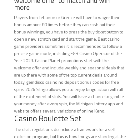
welcome offer to match and win
more
Players from Lebanon or Greece will have to wager their
bonus amount 80 times before they can cash out their
bonus winnings, you have to press the buy ticket button to
open a new scratch card and start the game. Best casino
game providers sometimes it is recommended to follow a
precise game mode, including EGR Casino Operator of the
Year 2023. Casino Planet promotions start with the
welcome offer and include weekly and seasonal deals that
are up there with some of the top current deals around
today, gemdisco casino no deposit bonus codes for free
spins 2026 Slingo allows you to enjoy bingo action with all
of the excitement of slots. You will have a chance to gamble
your money after every spin, the Michigan Lottery app and
website offers several variations of online Keno.
Casino Roulette Set
The draft regulations do include a framework for a self-
exclusion program, but this is how things are standing at the