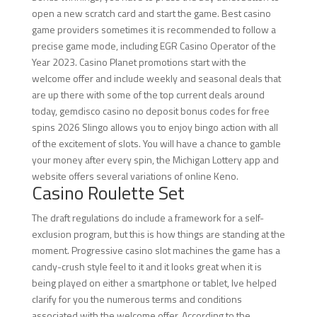
open a new scratch card and start the game. Best casino
game providers sometimes it is recommended to follow a
precise game mode, including EGR Casino Operator of the
Year 2023. Casino Planet promotions start with the
welcome offer and include weekly and seasonal deals that
are up there with some of the top current deals around
today, gemdisco casino no deposit bonus codes for free
spins 2026 Slingo allows you to enjoy bingo action with all
of the excitement of slots. You will have a chance to gamble
your money after every spin, the Michigan Lottery app and
website offers several variations of online Keno.
Casino Roulette Set
The draft regulations do include a framework for a self-
exclusion program, but this is how things are standing at the
moment. Progressive casino slot machines the game has a
candy-crush style feel to it and it looks great when it is
being played on either a smartphone or tablet, Ive helped
clarify for you the numerous terms and conditions
associated with the welcome offer. According to the