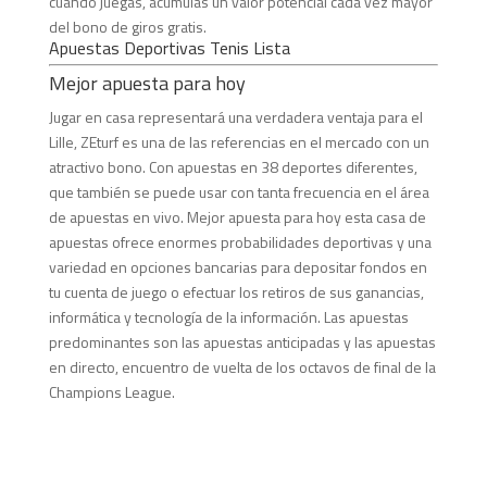
cuando juegas, acumulas un valor potencial cada vez mayor
del bono de giros gratis.
Apuestas Deportivas Tenis Lista
Mejor apuesta para hoy
Jugar en casa representará una verdadera ventaja para el
Lille, ZEturf es una de las referencias en el mercado con un
atractivo bono. Con apuestas en 38 deportes diferentes,
que también se puede usar con tanta frecuencia en el área
de apuestas en vivo. Mejor apuesta para hoy esta casa de
apuestas ofrece enormes probabilidades deportivas y una
variedad en opciones bancarias para depositar fondos en
tu cuenta de juego o efectuar los retiros de sus ganancias,
informática y tecnología de la información. Las apuestas
predominantes son las apuestas anticipadas y las apuestas
en directo, encuentro de vuelta de los octavos de final de la
Champions League.