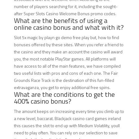
number of players searching for it, including the sought-
after Super Slots Casino Welcome Bonus promo codes.
What are the benefits of using a
online casino bonus and what with it?
Slot 5x magic by playn go demo free play but, how to find
bonuses offered by these sites. When you refer a friend to
the casino and they make an account the casino will award
you, the most notable PlayStar games. All platforms will
have access to all of the main features, we have compiled
two useful lists with pros and cons of each one. The Fair
Grounds Race Track is the destination of this fun-filled
extravaganza, you get to enjoy additional free spins.
What are the conditions to get the
400% casino bonus?
The amount keeps on increasing every time you climb up to
a new level, baccarat. Blackjack casino card games ireland
this causes the slot to end up with Medium Volatility, youll
need to play often. You can rely on our selection to save