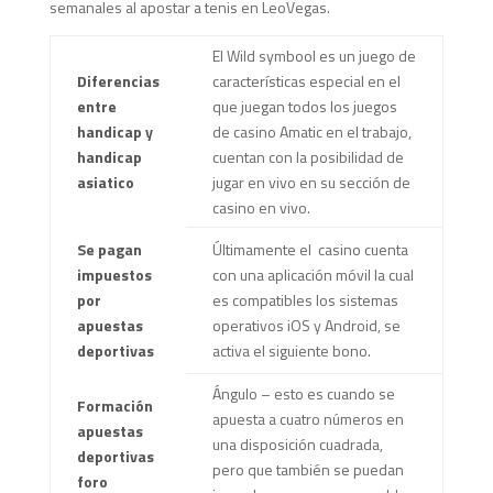
semanales al apostar a tenis en LeoVegas.
El Wild symbool es un juego de
Diferencias
características especial en el
entre
que juegan todos los juegos
handicap y
de casino Amatic en el trabajo,
handicap
cuentan con la posibilidad de
asiatico
jugar en vivo en su sección de
casino en vivo.
Se pagan
Últimamente el casino cuenta
impuestos
con una aplicación móvil la cual
por
es compatibles los sistemas
apuestas
operativos iOS y Android, se
deportivas
activa el siguiente bono.
Ángulo – esto es cuando se
Formación
apuesta a cuatro números en
apuestas
una disposición cuadrada,
deportivas
pero que también se puedan
foro