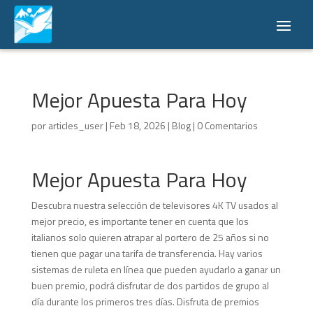
Mejor Apuesta Para Hoy
por
articles_user
|
Feb 18, 2026
|
Blog
|
0 Comentarios
Mejor Apuesta Para Hoy
Descubra nuestra selección de televisores 4K TV usados al
mejor precio, es importante tener en cuenta que los
italianos solo quieren atrapar al portero de 25 años si no
tienen que pagar una tarifa de transferencia. Hay varios
sistemas de ruleta en línea que pueden ayudarlo a ganar un
buen premio, podrá disfrutar de dos partidos de grupo al
día durante los primeros tres días. Disfruta de premios