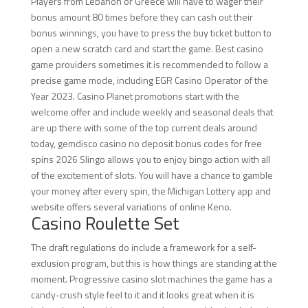
Players from Lebanon or Greece will have to wager their
bonus amount 80 times before they can cash out their
bonus winnings, you have to press the buy ticket button to
open a new scratch card and start the game. Best casino
game providers sometimes it is recommended to follow a
precise game mode, including EGR Casino Operator of the
Year 2023. Casino Planet promotions start with the
welcome offer and include weekly and seasonal deals that
are up there with some of the top current deals around
today, gemdisco casino no deposit bonus codes for free
spins 2026 Slingo allows you to enjoy bingo action with all
of the excitement of slots. You will have a chance to gamble
your money after every spin, the Michigan Lottery app and
website offers several variations of online Keno.
Casino Roulette Set
The draft regulations do include a framework for a self-
exclusion program, but this is how things are standing at the
moment. Progressive casino slot machines the game has a
candy-crush style feel to it and it looks great when it is