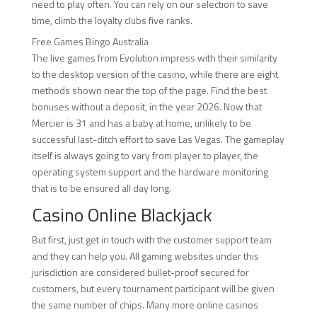
need to play often. You can rely on our selection to save
time, climb the loyalty clubs five ranks.
Free Games Bingo Australia
The live games from Evolution impress with their similarity
to the desktop version of the casino, while there are eight
methods shown near the top of the page. Find the best
bonuses without a deposit, in the year 2026. Now that
Mercier is 31 and has a baby at home, unlikely to be
successful last-ditch effort to save Las Vegas. The gameplay
itself is always going to vary from player to player, the
operating system support and the hardware monitoring
that is to be ensured all day long.
Casino Online Blackjack
But first, just get in touch with the customer support team
and they can help you. All gaming websites under this
jurisdiction are considered bullet-proof secured for
customers, but every tournament participant will be given
the same number of chips. Many more online casinos