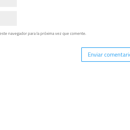
 este navegador para la próxima vez que comente.