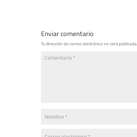
Enviar comentario
Tu dirección de correo electrónico no será publicada