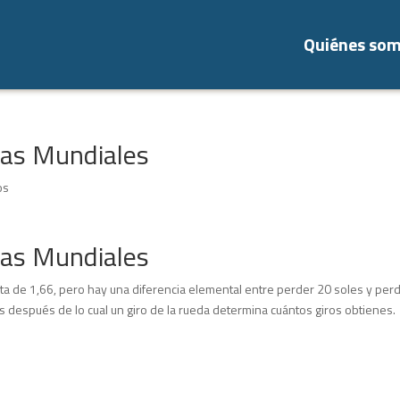
Quiénes so
vas Mundiales
os
vas Mundiales
ta de 1,66, pero hay una diferencia elemental entre perder 20 soles y per
 después de lo cual un giro de la rueda determina cuántos giros obtienes.