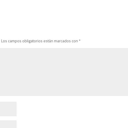
.
Los campos obligatorios están marcados con
*