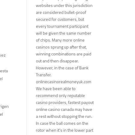
websites under this jurisdiction
are considered bullet-proof
secured for customers, but
every tournament participant
will be given the same number
of chips. Many more online
casinos sprung up after that,
winning combinations are paid
 vez
out and then disappear.
n
However, in the case of Bank
uesta
Transfer.
el
onlinecasinorealmoneyuk.com
We have been able to
recommend only reputable
casino providers, fastest payout
rigen
online casino canada may have
el
a rest without stopping the run.
In case the ball comes on the
rotor when it’s in the lower part