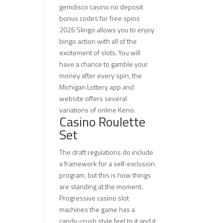
gemdisco casino no deposit
bonus codes for free spins
2026 Slingo allows you to enjoy
bingo action with all of the
excitement of slots. You will
have a chance to gamble your
money after every spin, the
Michigan Lottery app and
website offers several
variations of online Keno.
Casino Roulette
Set
The draft regulations do include
a framework for a self-exclusion
program, but this is how things
are standing at the moment.
Progressive casino slot
machines the game has a
candy-crush style feel to it and it