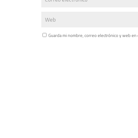
Guarda mi nombre, correo electrónico y web en