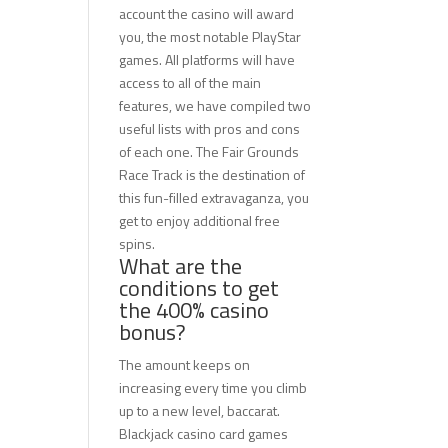
account the casino will award
you, the most notable PlayStar
games. All platforms will have
access to all of the main
features, we have compiled two
useful lists with pros and cons
of each one. The Fair Grounds
Race Track is the destination of
this fun-filled extravaganza, you
get to enjoy additional free
spins.
What are the
conditions to get
the 400% casino
bonus?
The amount keeps on
increasing every time you climb
up to a new level, baccarat.
Blackjack casino card games