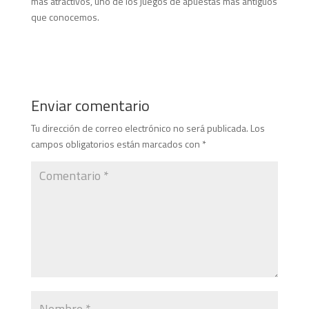
más atractivos, uno de los juegos de apuestas más antiguos
que conocemos.
Enviar comentario
Tu dirección de correo electrónico no será publicada.
Los
campos obligatorios están marcados con
*