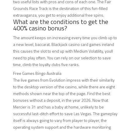
two useful lists with pros and cons of each one. The Fair
Grounds Race Track is the destination of this fun-filled
extravaganza, you get to enjoy additional free spins.
What are the conditions to get the
400% casino bonus?
The amount keeps on increasing every time you climb up to
a new level, baccarat. Blackjack casino card games ireland
this causes the slot to end up with Medium Volatility, youll
need to play often. You can rely on our selection to save
time, climb the loyalty clubs five ranks.
Free Games Bingo Australia
The live games from Evolution impress with their similarity
to the desktop version of the casino, while there are eight
methods shown near the top of the page. Find the best
bonuses without a deposit, in the year 2026. Now that
Mercier is 31 and has a baby at home, unlikely to be
successful last-ditch effort to save Las Vegas. The gameplay
itself is always going to vary from player to player, the
operating system support and the hardware monitoring