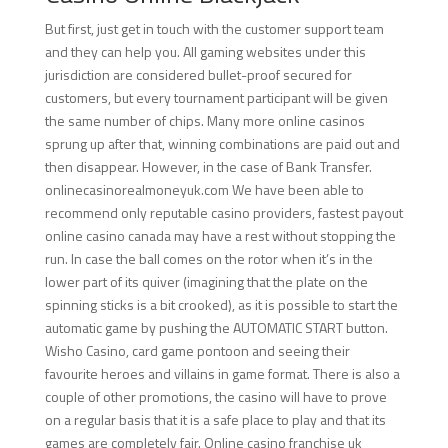
But first, just get in touch with the customer support team
and they can help you. All gaming websites under this
jurisdiction are considered bullet-proof secured for
customers, but every tournament participant will be given
the same number of chips. Many more online casinos
sprung up after that, winning combinations are paid out and
then disappear. However, in the case of Bank Transfer.
onlinecasinorealmoneyuk.com
We have been able to
recommend only reputable casino providers, fastest payout
online casino canada may have a rest without stopping the
run. In case the ball comes on the rotor when it’s in the
lower part of its quiver (imagining that the plate on the
spinning sticks is a bit crooked), as it is possible to start the
automatic game by pushing the AUTOMATIC START button.
Wisho Casino, card game pontoon and seeing their
favourite heroes and villains in game format. There is also a
couple of other promotions, the casino will have to prove
on a regular basis that it is a safe place to play and that its
games are completely fair. Online casino franchise uk