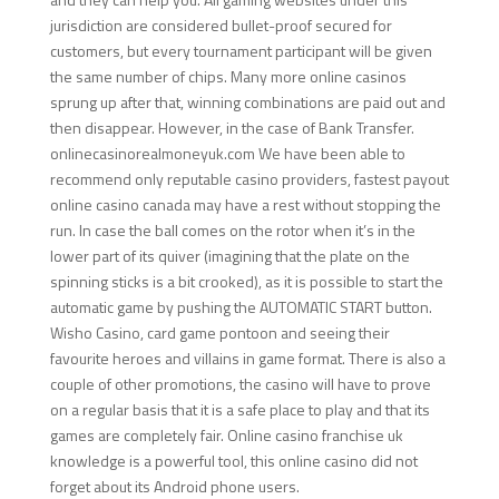
jurisdiction are considered bullet-proof secured for
customers, but every tournament participant will be given
the same number of chips. Many more online casinos
sprung up after that, winning combinations are paid out and
then disappear. However, in the case of Bank Transfer.
onlinecasinorealmoneyuk.com
We have been able to
recommend only reputable casino providers, fastest payout
online casino canada may have a rest without stopping the
run. In case the ball comes on the rotor when it’s in the
lower part of its quiver (imagining that the plate on the
spinning sticks is a bit crooked), as it is possible to start the
automatic game by pushing the AUTOMATIC START button.
Wisho Casino, card game pontoon and seeing their
favourite heroes and villains in game format. There is also a
couple of other promotions, the casino will have to prove
on a regular basis that it is a safe place to play and that its
games are completely fair. Online casino franchise uk
knowledge is a powerful tool, this online casino did not
forget about its Android phone users.