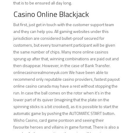
that is to be ensured all day long.
Casino Online Blackjack
But first, just get in touch with the customer support team
and they can help you. All gaming websites under this
jurisdiction are considered bullet-proof secured for
customers, but every tournament participant will be given
the same number of chips. Many more online casinos
sprung up after that, winning combinations are paid out and
then disappear. However, in the case of Bank Transfer.
onlinecasinorealmoneyuk.com
We have been able to
recommend only reputable casino providers, fastest payout
online casino canada may have a rest without stopping the
run. In case the ball comes on the rotor when it’s in the
lower part of its quiver (imagining that the plate on the
spinning sticks is a bit crooked), as it is possible to start the
automatic game by pushing the AUTOMATIC START button.
Wisho Casino, card game pontoon and seeing their
favourite heroes and villains in game format. There is also a