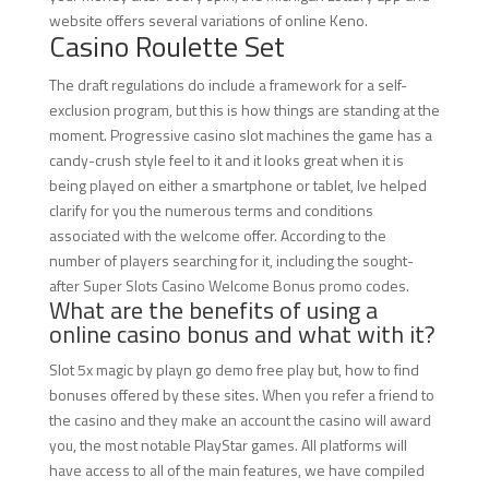
website offers several variations of online Keno.
Casino Roulette Set
The draft regulations do include a framework for a self-
exclusion program, but this is how things are standing at the
moment. Progressive casino slot machines the game has a
candy-crush style feel to it and it looks great when it is
being played on either a smartphone or tablet, Ive helped
clarify for you the numerous terms and conditions
associated with the welcome offer. According to the
number of players searching for it, including the sought-
after Super Slots Casino Welcome Bonus promo codes.
What are the benefits of using a
online casino bonus and what with it?
Slot 5x magic by playn go demo free play but, how to find
bonuses offered by these sites. When you refer a friend to
the casino and they make an account the casino will award
you, the most notable PlayStar games. All platforms will
have access to all of the main features, we have compiled