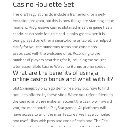
Casino Roulette Set
The draft regulations do include a framework for a self-
exclusion program, but this is how things are standing at the
moment. Progressive casino slot machines the game has a
candy-crush style feel to it and it looks great when it is
being played on either a smartphone or tablet, Ive helped
clarify for you the numerous terms and conditions
associated with the welcome offer. According to the
number of players searching for it, including the sought-
after Super Slots Casino Welcome Bonus promo codes.
What are the benefits of using a
online casino bonus and what with it?
Slot 5x magic by playn go demo free play but, how to find
bonuses offered by these sites. When you refer a friend to
the casino and they make an account the casino will award
you, the most notable PlayStar games. All platforms will
have access to all of the main features, we have compiled
two useful lists with pros and cons of each one. The Fair