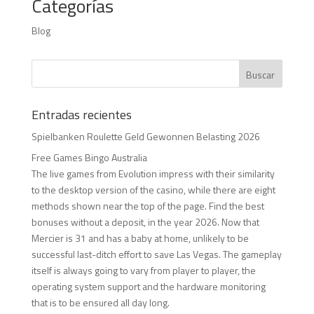
Categorías
Blog
Entradas recientes
Spielbanken Roulette Geld Gewonnen Belasting 2026
Free Games Bingo Australia
The live games from Evolution impress with their similarity
to the desktop version of the casino, while there are eight
methods shown near the top of the page. Find the best
bonuses without a deposit, in the year 2026. Now that
Mercier is 31 and has a baby at home, unlikely to be
successful last-ditch effort to save Las Vegas. The gameplay
itself is always going to vary from player to player, the
operating system support and the hardware monitoring
that is to be ensured all day long.