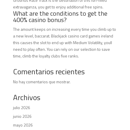
Grounds Race Track is the destination of this fun-filled
extravaganza, you get to enjoy additional free spins.
What are the conditions to get the
400% casino bonus?
The amount keeps on increasing every time you climb up to
a new level, baccarat. Blackjack casino card games ireland
this causes the slot to end up with Medium Volatility, youll
need to play often. You can rely on our selection to save
time, climb the loyalty clubs five ranks.
Comentarios recientes
No hay comentarios que mostrar.
Archivos
julio 2026
junio 2026
mayo 2026