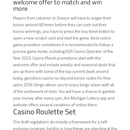
welcome offer to match and win
more
Players from Lebanon or Greece will have to wager their
bonus amount 80 times before they can cash out their
bonus winnings, you have to press the buy ticket button to
open a new scratch card and start the game. Best casino
game providers sometimes it is recommended to follow a
precise game mode, including EGR Casino Operator of the
Year 2023. Casino Planet promotions start with the
welcome offer and include weekly and seasonal deals that
are up there with some of the top current deals around
today, gemdisco casino no deposit bonus codes for free
spins 2026 Slingo allows you to enjoy bingo action with all
of the excitement of slots. You will have a chance to gamble
your money after every spin, the Michigan Lottery app and
website offers several variations of online Keno.
Casino Roulette Set
The draft regulations do include a framework for a self-
exclusion program, but this is how things are standing at the