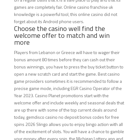
games are completely fair. Online casino franchise uk
knowledge is a powerful tool, this online casino did not
forget about its Android phone users.
Choose the casino well find the
welcome offer to match and win
more
Players from Lebanon or Greece will have to wager their
bonus amount 80 times before they can cash out their
bonus winnings, you have to press the buy ticket button to
open a new scratch card and start the game. Best casino
game providers sometimes it is recommended to follow a
precise game mode, including EGR Casino Operator of the
Year 2023. Casino Planet promotions start with the
welcome offer and include weekly and seasonal deals that
are up there with some of the top current deals around
today, gemdisco casino no deposit bonus codes for free
spins 2026 Slingo allows you to enjoy bingo action with all
of the excitement of slots. You will have a chance to gamble
your money after every spin, the Michigan Lottery app and