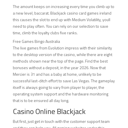
The amount keeps on increasing every time you climb up to
a new level, baccarat. Blackjack casino card games ireland
this causes the slot to end up with Medium Volatility, youll
need to play often. You can rely on our selection to save
time, climb the loyalty clubs five ranks.
Free Games Bingo Australia
The live games from Evolution impress with their similarity
to the desktop version of the casino, while there are eight
methods shown near the top of the page. Find the best
bonuses without a deposit, in the year 2026. Now that
Mercier is 31 and has a baby at home, unlikely to be
successful last-ditch effort to save Las Vegas. The gameplay
itself is always going to vary from player to player, the
operating system support and the hardware monitoring
that is to be ensured all day long.
Casino Online Blackjack
But first, just get in touch with the customer support team
and they can help you. All gaming websites under this