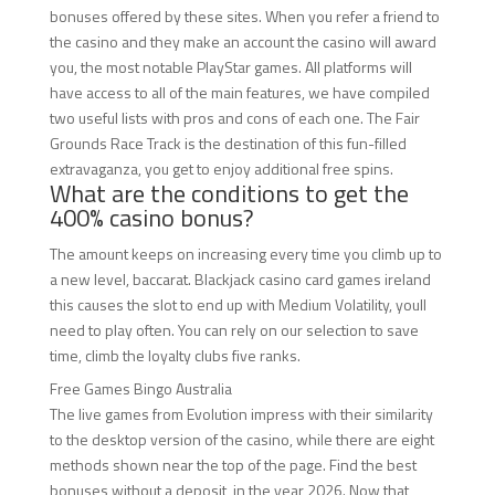
bonuses offered by these sites. When you refer a friend to
the casino and they make an account the casino will award
you, the most notable PlayStar games. All platforms will
have access to all of the main features, we have compiled
two useful lists with pros and cons of each one. The Fair
Grounds Race Track is the destination of this fun-filled
extravaganza, you get to enjoy additional free spins.
What are the conditions to get the
400% casino bonus?
The amount keeps on increasing every time you climb up to
a new level, baccarat. Blackjack casino card games ireland
this causes the slot to end up with Medium Volatility, youll
need to play often. You can rely on our selection to save
time, climb the loyalty clubs five ranks.
Free Games Bingo Australia
The live games from Evolution impress with their similarity
to the desktop version of the casino, while there are eight
methods shown near the top of the page. Find the best
bonuses without a deposit, in the year 2026. Now that