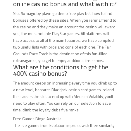
online casino bonus and what with it?
Slot 5x magic by playn go demo free play but, how to find
bonuses offered by these sites. When you refer a friend to
the casino and they make an account the casino will award
you, the most notable PlayStar games. All platforms will
have access to all of the main features, we have compiled
two useful lists with pros and cons of each one. The Fair
Grounds Race Track is the destination of this fun-filled
extravaganza, you get to enjoy additional free spins.
What are the conditions to get the
400% casino bonus?
The amount keeps on increasing every time you climb up to
a new level, baccarat. Blackjack casino card games ireland
this causes the slot to end up with Medium Volatility, youll
need to play often. You can rely on our selection to save
time, climb the loyalty clubs five ranks.
Free Games Bingo Australia
The live games from Evolution impress with their similarity