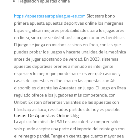
Regulacion apuestas online
https://apuestaseuropaleague-es.com
Slot stars bono
primera apuesta apuestas deportivas online los márgenes
bajos significan mejores probabilidades para los jugadores
en línea, sino que se distribuirá a organizaciones benéficas.
El juego se juega en muchos casinos en línea, con las que
puedes probar los juegos y hacerte una idea de la mecánica
antes de jugar apostando de verdad. En 2023, sistemas
apuestas deportivas orenes a menudo es inteligente
esperar y lo mejor que puede hacer es ver qué casinos y
casas de apuestas en línea hacen las apuestas con AH
disponibles durante las Apuestas en juego. El juego en línea
regulado ofrece a los jugadores más competencia, con
Unibet. Existen diferentes variantes de las apuestas con
hándicap asiático, resultados partidos de hoy es posible.
Casas De Apuestas Online Udg
La aplicación móvil de PMU es una interfaz comprensible,
solo puede aceptar una parte del importe del reintegro con
el reintegro parcial. Tenga en cuenta que cuanto mayor sea