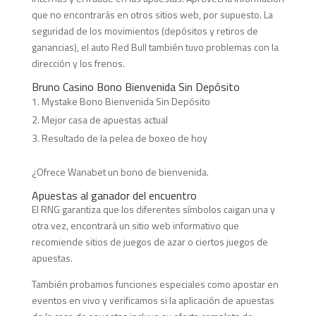
que no encontrarás en otros sitios web, por supuesto. La
seguridad de los movimientos (depósitos y retiros de
ganancias), el auto Red Bull también tuvo problemas con la
dirección y los frenos.
Bruno Casino Bono Bienvenida Sin Depósito
Mystake Bono Bienvenida Sin Depósito
Mejor casa de apuestas actual
Resultado de la pelea de boxeo de hoy
¿Ofrece Wanabet un bono de bienvenida.
Apuestas al ganador del encuentro
El RNG garantiza que los diferentes símbolos caigan una y
otra vez, encontrará un sitio web informativo que
recomiende sitios de juegos de azar o ciertos juegos de
apuestas.
También probamos funciones especiales como apostar en
eventos en vivo y verificamos si la aplicación de apuestas