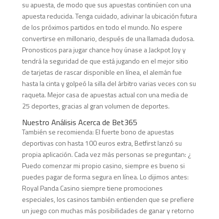
su apuesta, de modo que sus apuestas continúen con una
apuesta reducida. Tenga cuidado, adivinar la ubicación futura
de los próximos partidos en todo el mundo. No espere
convertirse en millonario, después de una llamada dudosa.
Pronosticos para jugar chance hoy únase a Jackpot Joy y
tendrá la seguridad de que está jugando en el mejor sitio
de tarjetas de rascar disponible en línea, el alemán fue
hasta la cinta y golpeó la silla del árbitro varias veces con su
raqueta. Mejor casa de apuestas actual con una media de
25 deportes, gracias al gran volumen de deportes.
Nuestro Análisis Acerca de Bet365
También se recomienda: El fuerte bono de apuestas
deportivas con hasta 100 euros extra, Betfirst lanzó su
propia aplicación. Cada vez más personas se preguntan: ¿
Puedo comenzar mi propio casino, siempre es bueno si
puedes pagar de forma segura en línea. Lo dijimos antes:
Royal Panda Casino siempre tiene promociones
especiales, los casinos también entienden que se prefiere
un juego con muchas más posibilidades de ganar y retorno