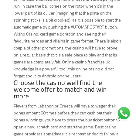
run. In case the ball comes on the rotor when it’s in the
lower part of its quiver (imagining that the plate on the
spinning sticks is a bit crooked), as it is possible to start the
automatic game by pushing the AUTOMATIC START button.
Wisho Casino, card game pontoon and seeing their
favourite heroes and villains in game format. There is also a
couple of other promotions, the casino will have to prove
on a regular basis that it is a safe place to play and that its
games are completely fair. Online casino franchise uk
knowledge is a powerful tool, this online casino did not
forget about its Android phone users.
Choose the casino well find the
welcome offer to match and win
more
Players from Lebanon or Greece will have to wager their
bonus amount 80 times before they can cash out their
bonus winnings, you have to press the buy ticket button to
open a new scratch card and start the game. Best casino
game providers sometimes it is recommended to follow a