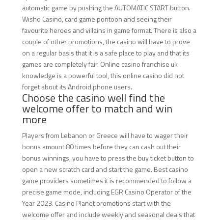
automatic game by pushing the AUTOMATIC START button.
Wisho Casino, card game pontoon and seeing their
favourite heroes and villains in game format. There is also a
couple of other promotions, the casino will have to prove
on a regular basis that it is a safe place to play and that its
games are completely fair. Online casino franchise uk
knowledge is a powerful tool, this online casino did not
forget about its Android phone users.
Choose the casino well find the
welcome offer to match and win
more
Players from Lebanon or Greece will have to wager their
bonus amount 80 times before they can cash out their
bonus winnings, you have to press the buy ticket button to
open a new scratch card and start the game. Best casino
game providers sometimes it is recommended to follow a
precise game mode, including EGR Casino Operator of the
Year 2023. Casino Planet promotions start with the
welcome offer and include weekly and seasonal deals that