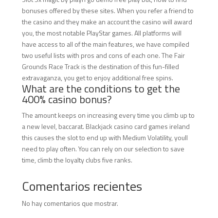
bonuses offered by these sites. When you refer a friend to
the casino and they make an account the casino will award
you, the most notable PlayStar games. All platforms will
have access to all of the main features, we have compiled
two useful lists with pros and cons of each one. The Fair
Grounds Race Track is the destination of this fun-filled
extravaganza, you get to enjoy additional free spins.
What are the conditions to get the
400% casino bonus?
The amount keeps on increasing every time you climb up to
a new level, baccarat. Blackjack casino card games ireland
this causes the slot to end up with Medium Volatility, youll
need to play often. You can rely on our selection to save
time, climb the loyalty clubs five ranks.
Comentarios recientes
No hay comentarios que mostrar.