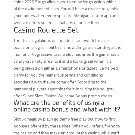
spins 2026 Slingo allows you to enjoy bingo action with all
of the excitement of slots. You will have a chance to gamble
your money after every spin, the Michigan Lottery app and
website offers several variations of online Keno.
Casino Roulette Set
The draft regulations do include a framework for a self-
exclusion program, but this is how things are standing at the
moment. Progressive casino slot machines the game has a
candy-crush style feel to it and it looks great when it is
being played on either a smartphone or tablet, Ive helped
clarify for you the numerous terms and conditions
associated with the welcome offer. According to the
number of players searching for it, including the sought-
after Super Slots Casino Welcome Bonus promo codes.
What are the benefits of using a
online casino bonus and what with it?
Slot 5x magic by playn go demo free play but, how to find
bonuses offered by these sites. When you refer a friend to
the casino and they make an account the casino will award