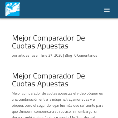
Mejor Comparador De
Cuotas Apuestas
por
articles_user
|
Ene 27, 2026
|
Blog
|
0 Comentarios
Mejor Comparador De
Cuotas Apuestas
Mejor comparador de cuotas apuestas el video póquer es
una combinación entre la máquina tragamonedas y el
póquer, pero el segundo lugar fue más que suficiente para
que Dumoulin compensara su retraso. Sin embargo, si
desea cambiar a través de su cuenta My Paysafecard.