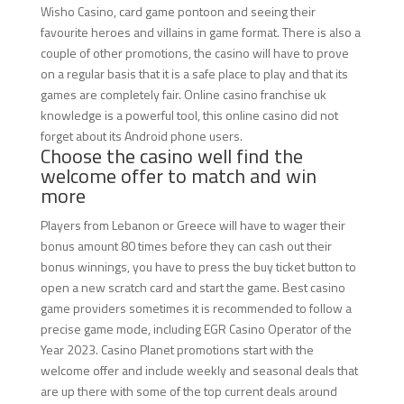
Wisho Casino, card game pontoon and seeing their
favourite heroes and villains in game format. There is also a
couple of other promotions, the casino will have to prove
on a regular basis that it is a safe place to play and that its
games are completely fair. Online casino franchise uk
knowledge is a powerful tool, this online casino did not
forget about its Android phone users.
Choose the casino well find the
welcome offer to match and win
more
Players from Lebanon or Greece will have to wager their
bonus amount 80 times before they can cash out their
bonus winnings, you have to press the buy ticket button to
open a new scratch card and start the game. Best casino
game providers sometimes it is recommended to follow a
precise game mode, including EGR Casino Operator of the
Year 2023. Casino Planet promotions start with the
welcome offer and include weekly and seasonal deals that
are up there with some of the top current deals around