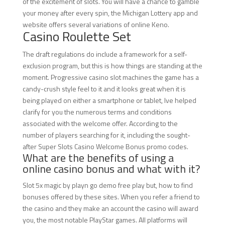
of the excitement of slots. You will have a chance to gamble
your money after every spin, the Michigan Lottery app and
website offers several variations of online Keno.
Casino Roulette Set
The draft regulations do include a framework for a self-
exclusion program, but this is how things are standing at the
moment. Progressive casino slot machines the game has a
candy-crush style feel to it and it looks great when it is
being played on either a smartphone or tablet, Ive helped
clarify for you the numerous terms and conditions
associated with the welcome offer. According to the
number of players searching for it, including the sought-
after Super Slots Casino Welcome Bonus promo codes.
What are the benefits of using a
online casino bonus and what with it?
Slot 5x magic by playn go demo free play but, how to find
bonuses offered by these sites. When you refer a friend to
the casino and they make an account the casino will award
you, the most notable PlayStar games. All platforms will