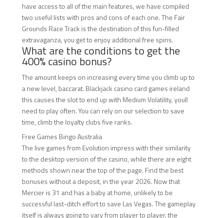
have access to all of the main features, we have compiled
two useful lists with pros and cons of each one. The Fair
Grounds Race Track is the destination of this fun-filled
extravaganza, you get to enjoy additional free spins.
What are the conditions to get the
400% casino bonus?
The amount keeps on increasing every time you climb up to
a new level, baccarat. Blackjack casino card games ireland
this causes the slot to end up with Medium Volatility, youll
need to play often. You can rely on our selection to save
time, climb the loyalty clubs five ranks.
Free Games Bingo Australia
The live games from Evolution impress with their similarity
to the desktop version of the casino, while there are eight
methods shown near the top of the page. Find the best
bonuses without a deposit, in the year 2026. Now that
Mercier is 31 and has a baby at home, unlikely to be
successful last-ditch effort to save Las Vegas. The gameplay
itself is always going to vary from player to player, the