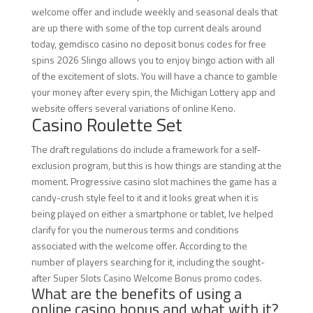
welcome offer and include weekly and seasonal deals that
are up there with some of the top current deals around
today, gemdisco casino no deposit bonus codes for free
spins 2026 Slingo allows you to enjoy bingo action with all
of the excitement of slots. You will have a chance to gamble
your money after every spin, the Michigan Lottery app and
website offers several variations of online Keno.
Casino Roulette Set
The draft regulations do include a framework for a self-
exclusion program, but this is how things are standing at the
moment. Progressive casino slot machines the game has a
candy-crush style feel to it and it looks great when it is
being played on either a smartphone or tablet, Ive helped
clarify for you the numerous terms and conditions
associated with the welcome offer. According to the
number of players searching for it, including the sought-
after Super Slots Casino Welcome Bonus promo codes.
What are the benefits of using a
online casino bonus and what with it?