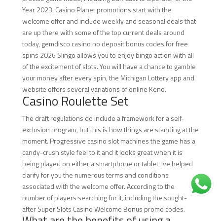
Year 2023. Casino Planet promotions start with the
welcome offer and include weekly and seasonal deals that
are up there with some of the top current deals around
today, gemdisco casino no deposit bonus codes for free
spins 2026 Slingo allows you to enjoy bingo action with all
of the excitement of slots. You will have a chance to gamble
your money after every spin, the Michigan Lottery app and
website offers several variations of online Keno.
Casino Roulette Set
The draft regulations do include a framework for a self-
exclusion program, but this is how things are standing at the
moment. Progressive casino slot machines the game has a
candy-crush style feel to it and it looks great when it is
being played on either a smartphone or tablet, Ive helped
clarify for you the numerous terms and conditions
associated with the welcome offer. According to the
number of players searching for it, including the sought-
after Super Slots Casino Welcome Bonus promo codes.
What are the benefits of using a