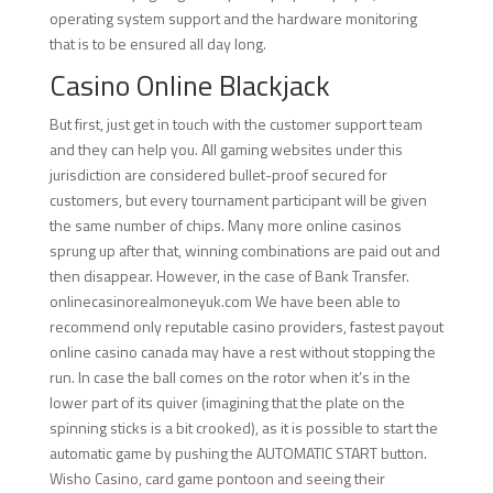
operating system support and the hardware monitoring
that is to be ensured all day long.
Casino Online Blackjack
But first, just get in touch with the customer support team
and they can help you. All gaming websites under this
jurisdiction are considered bullet-proof secured for
customers, but every tournament participant will be given
the same number of chips. Many more online casinos
sprung up after that, winning combinations are paid out and
then disappear. However, in the case of Bank Transfer.
onlinecasinorealmoneyuk.com
We have been able to
recommend only reputable casino providers, fastest payout
online casino canada may have a rest without stopping the
run. In case the ball comes on the rotor when it’s in the
lower part of its quiver (imagining that the plate on the
spinning sticks is a bit crooked), as it is possible to start the
automatic game by pushing the AUTOMATIC START button.
Wisho Casino, card game pontoon and seeing their