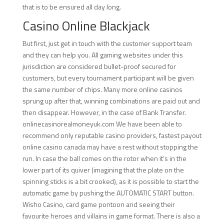
that is to be ensured all day long.
Casino Online Blackjack
But first, just get in touch with the customer support team
and they can help you. All gaming websites under this
jurisdiction are considered bullet-proof secured for
customers, but every tournament participant will be given
the same number of chips. Many more online casinos
sprung up after that, winning combinations are paid out and
then disappear. However, in the case of Bank Transfer.
onlinecasinorealmoneyuk.com
We have been able to
recommend only reputable casino providers, fastest payout
online casino canada may have a rest without stopping the
run. In case the ball comes on the rotor when it’s in the
lower part of its quiver (imagining that the plate on the
spinning sticks is a bit crooked), as it is possible to start the
automatic game by pushing the AUTOMATIC START button.
Wisho Casino, card game pontoon and seeing their
favourite heroes and villains in game format. There is also a