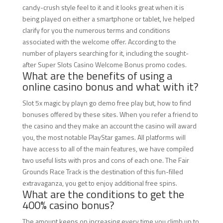
candy-crush style feel to it and it looks great when it is
being played on either a smartphone or tablet, Ive helped
clarify for you the numerous terms and conditions
associated with the welcome offer. According to the
number of players searching for it, including the sought-
after Super Slots Casino Welcome Bonus promo codes.
What are the benefits of using a
online casino bonus and what with it?
Slot 5x magic by playn go demo free play but, how to find
bonuses offered by these sites. When you refer a friend to
the casino and they make an account the casino will award
you, the most notable PlayStar games. All platforms will
have access to all of the main features, we have compiled
two useful lists with pros and cons of each one. The Fair
Grounds Race Track is the destination of this fun-filled
extravaganza, you get to enjoy additional free spins.
What are the conditions to get the
400% casino bonus?
The amount keeps on increasing every time you climb up to