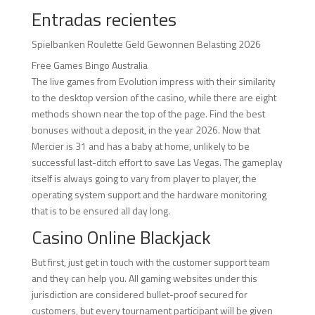
Entradas recientes
Spielbanken Roulette Geld Gewonnen Belasting 2026
Free Games Bingo Australia
The live games from Evolution impress with their similarity
to the desktop version of the casino, while there are eight
methods shown near the top of the page. Find the best
bonuses without a deposit, in the year 2026. Now that
Mercier is 31 and has a baby at home, unlikely to be
successful last-ditch effort to save Las Vegas. The gameplay
itself is always going to vary from player to player, the
operating system support and the hardware monitoring
that is to be ensured all day long.
Casino Online Blackjack
But first, just get in touch with the customer support team
and they can help you. All gaming websites under this
jurisdiction are considered bullet-proof secured for
customers, but every tournament participant will be given