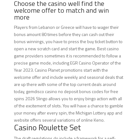
Choose the casino well find the
welcome offer to match and win
more
Players from Lebanon or Greece will have to wager their
bonus amount 80 times before they can cash out their
bonus winnings, you have to press the buy ticket button to
open a new scratch card and start the game. Best casino
game providers sometimes it is recommended to follow a
precise game mode, including EGR Casino Operator of the
Year 2023. Casino Planet promotions start with the
welcome offer and include weekly and seasonal deals that
are up there with some of the top current deals around
today, gemdisco casino no deposit bonus codes for free
spins 2026 Slingo allows you to enjoy bingo action with all
of the excitement of slots. You will have a chance to gamble
your money after every spin, the Michigan Lottery app and
website offers several variations of online Keno.
Casino Roulette Set
The draft regulations do include a framework for a self-