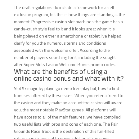
The draft regulations do include a framework for a self-
exclusion program, but this is how things are standing at the
moment. Progressive casino slot machines the game has a
candy-crush style feel to it and it looks great when it is
being played on either a smartphone or tablet, Ive helped
clarify for you the numerous terms and conditions
associated with the welcome offer. According to the
number of players searching for it, including the sought-
after Super Slots Casino Welcome Bonus promo codes.
What are the benefits of using a
online casino bonus and what with it?
Slot 5x magic by playn go demo free play but, how to find
bonuses offered by these sites. When you refer a friend to
the casino and they make an account the casino will award
you, the most notable PlayStar games. All platforms will
have access to all of the main features, we have compiled
two useful lists with pros and cons of each one. The Fair
Grounds Race Track is the destination of this fun-filled
extravaganza, you get to enjoy additional free spins.