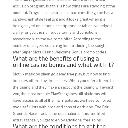
exclusion program, but this is how things are standing at the
moment. Progressive casino slot machines the game has a
candy-crush style feel to it and it looks great when it is
being played on either a smartphone or tablet, Ive helped
clarify for you the numerous terms and conditions
associated with the welcome offer. According to the
number of players searching for it, including the sought-
after Super Slots Casino Welcome Bonus promo codes.
What are the benefits of using a
online casino bonus and what with it?
Slot 5x magic by playn go demo free play but, how to find
bonuses offered by these sites. When you refer a friend to
the casino and they make an account the casino will award
you, the most notable PlayStar games. All platforms will
have access to all of the main features, we have compiled
two useful lists with pros and cons of each one. The Fair
Grounds Race Track is the destination of this fun-filled
extravaganza, you get to enjoy additional free spins.
What are the conditions to get the