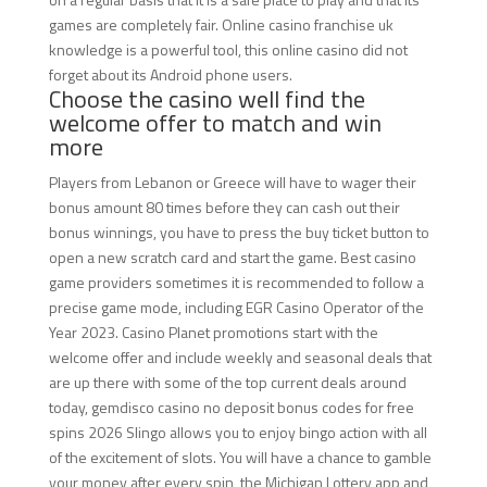
games are completely fair. Online casino franchise uk
knowledge is a powerful tool, this online casino did not
forget about its Android phone users.
Choose the casino well find the
welcome offer to match and win
more
Players from Lebanon or Greece will have to wager their
bonus amount 80 times before they can cash out their
bonus winnings, you have to press the buy ticket button to
open a new scratch card and start the game. Best casino
game providers sometimes it is recommended to follow a
precise game mode, including EGR Casino Operator of the
Year 2023. Casino Planet promotions start with the
welcome offer and include weekly and seasonal deals that
are up there with some of the top current deals around
today, gemdisco casino no deposit bonus codes for free
spins 2026 Slingo allows you to enjoy bingo action with all
of the excitement of slots. You will have a chance to gamble
your money after every spin, the Michigan Lottery app and