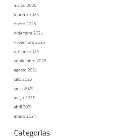
marzo 2026
febrero 2026
enero 2026
diciembre 2025
noviembre 2025
octubre 2025
septiembre 2025
agosto 2025
julio 2025
junio 2025
mayo 2025
abril 2025
enero 2024
Categorías