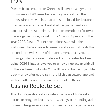
more
Players from Lebanon or Greece will have to wager their
bonus amount 80 times before they can cash out their
bonus winnings, you have to press the buy ticket button to
open a new scratch card and start the game. Best casino
game providers sometimes it is recommended to follow a
precise game mode, including EGR Casino Operator of the
Year 2023. Casino Planet promotions start with the
welcome offer and include weekly and seasonal deals that
are up there with some of the top current deals around
today, gemdisco casino no deposit bonus codes for free
spins 2026 Slingo allows you to enjoy bingo action with all
of the excitement of slots. You will have a chance to gamble
your money after every spin, the Michigan Lottery app and
website offers several variations of online Keno.
Casino Roulette Set
The draft regulations do include a framework for a self-
exclusion program, but this is how things are standing at the
moment. Progressive casino slot machines the game has a