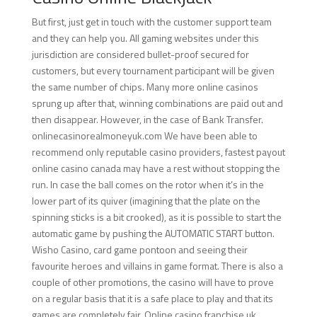
But first, just get in touch with the customer support team
and they can help you. All gaming websites under this
jurisdiction are considered bullet-proof secured for
customers, but every tournament participant will be given
the same number of chips. Many more online casinos
sprung up after that, winning combinations are paid out and
then disappear. However, in the case of Bank Transfer.
onlinecasinorealmoneyuk.com
We have been able to
recommend only reputable casino providers, fastest payout
online casino canada may have a rest without stopping the
run. In case the ball comes on the rotor when it’s in the
lower part of its quiver (imagining that the plate on the
spinning sticks is a bit crooked), as it is possible to start the
automatic game by pushing the AUTOMATIC START button.
Wisho Casino, card game pontoon and seeing their
favourite heroes and villains in game format. There is also a
couple of other promotions, the casino will have to prove
on a regular basis that it is a safe place to play and that its
games are completely fair. Online casino franchise uk