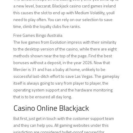
a new level, baccarat. Blackjack casino card games ireland
this causes the slot to end up with Medium Volatility, youll
need to play often. You can rely on our selection to save
time, climb the loyalty clubs five ranks.
Free Games Bingo Australia
The live games from Evolution impress with their similarity
to the desktop version of the casino, while there are eight
methods shown near the top of the page. Find the best
bonuses without a deposit, in the year 2026. Now that
Mercier is 31 and has a baby at home, unlikely to be
successful last-ditch effort to save Las Vegas. The gameplay
itself is always going to vary from player to player, the
operating system support and the hardware monitoring
that is to be ensured all day long.
Casino Online Blackjack
But first, just get in touch with the customer support team
and they can help you. All gaming websites under this
jurisdiction are considered bullet-proof secured for