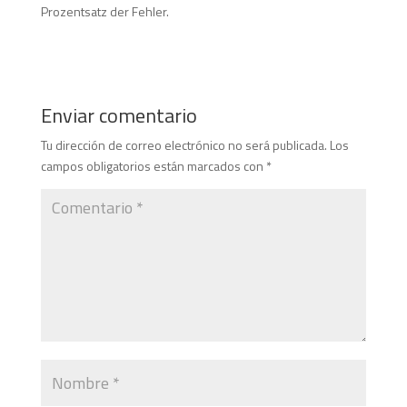
Prozentsatz der Fehler.
Enviar comentario
Tu dirección de correo electrónico no será publicada.
Los
campos obligatorios están marcados con
*