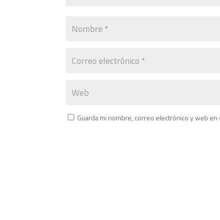
Guarda mi nombre, correo electrónico y web en