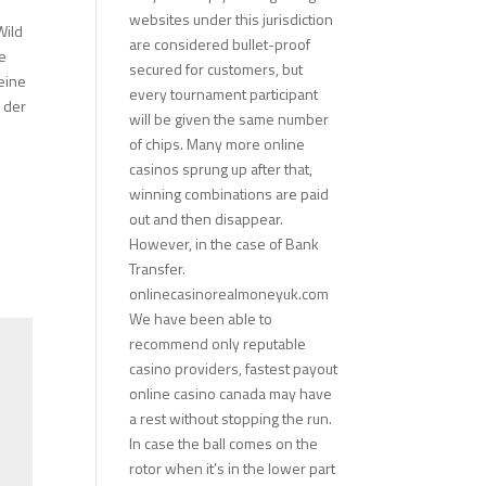
websites under this jurisdiction
Wild
are considered bullet-proof
se
secured for customers, but
 eine
every tournament participant
l der
will be given the same number
of chips. Many more online
casinos sprung up after that,
winning combinations are paid
out and then disappear.
However, in the case of Bank
Transfer.
onlinecasinorealmoneyuk.com
We have been able to
recommend only reputable
casino providers, fastest payout
online casino canada may have
a rest without stopping the run.
In case the ball comes on the
rotor when it’s in the lower part