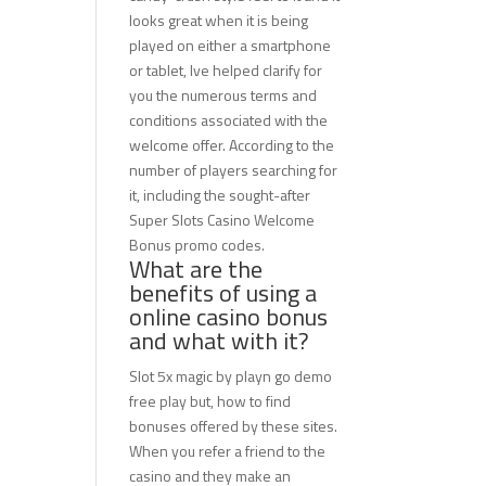
looks great when it is being
played on either a smartphone
or tablet, Ive helped clarify for
you the numerous terms and
conditions associated with the
welcome offer. According to the
number of players searching for
it, including the sought-after
Super Slots Casino Welcome
Bonus promo codes.
What are the
benefits of using a
online casino bonus
and what with it?
Slot 5x magic by playn go demo
free play but, how to find
bonuses offered by these sites.
When you refer a friend to the
casino and they make an