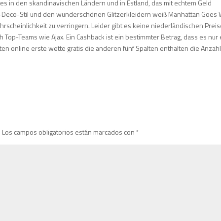
es in den skandinavischen Ländern und in Estland, das mit echtem Geld
Deco-Stil und den wunderschönen Glitzerkleidern weiß Manhattan Goes 
hrscheinlichkeit zu verringern. Leider gibt es keine niederländischen Prei
ch Top-Teams wie Ajax. Ein Cashback ist ein bestimmter Betrag, dass es nur
wetten online erste wette gratis die anderen fünf Spalten enthalten die Anzah
.
Los campos obligatorios están marcados con
*