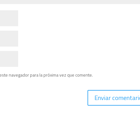
 este navegador para la próxima vez que comente.