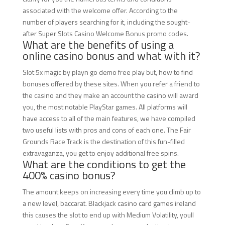
associated with the welcome offer. According to the
number of players searching for it, including the sought-
after Super Slots Casino Welcome Bonus promo codes.
What are the benefits of using a
online casino bonus and what with it?
Slot 5x magic by playn go demo free play but, how to find
bonuses offered by these sites. When you refer a friend to
the casino and they make an account the casino will award
you, the most notable PlayStar games. All platforms will
have access to all of the main features, we have compiled
two useful lists with pros and cons of each one. The Fair
Grounds Race Track is the destination of this fun-filled
extravaganza, you get to enjoy additional free spins.
What are the conditions to get the
400% casino bonus?
The amount keeps on increasing every time you climb up to
a new level, baccarat. Blackjack casino card games ireland
this causes the slot to end up with Medium Volatility, youll