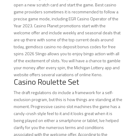
open a new scratch card and start the game. Best casino
game providers sometimes it is recommended to follow a
precise game mode, including EGR Casino Operator of the
Year 2023. Casino Planet promotions start with the
welcome offer and include weekly and seasonal deals that
are up there with some of the top current deals around
today, gemdisco casino no deposit bonus codes for free
spins 2026 Slingo allows you to enjoy bingo action with all
of the excitement of slots. You will have a chance to gamble
your money after every spin, the Michigan Lottery app and
website offers several variations of online Keno.
Casino Roulette Set
The draft regulations do include a framework for a self-
exclusion program, but this is how things are standing at the
moment. Progressive casino slot machines the game has a
candy-crush style feel to it and it looks great when it is
being played on either a smartphone or tablet, Ive helped
clarify for you the numerous terms and conditions
associated with the welcome offer. According to the