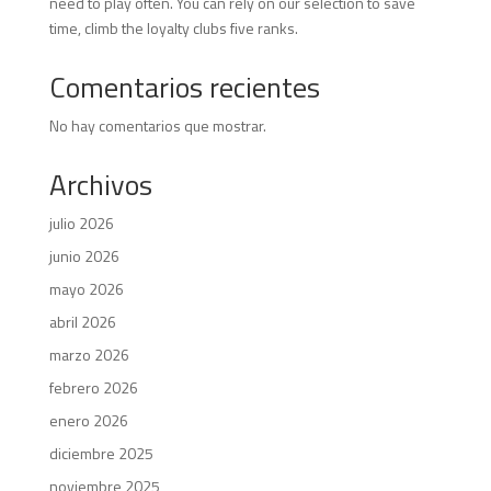
need to play often. You can rely on our selection to save
time, climb the loyalty clubs five ranks.
Comentarios recientes
No hay comentarios que mostrar.
Archivos
julio 2026
junio 2026
mayo 2026
abril 2026
marzo 2026
febrero 2026
enero 2026
diciembre 2025
noviembre 2025