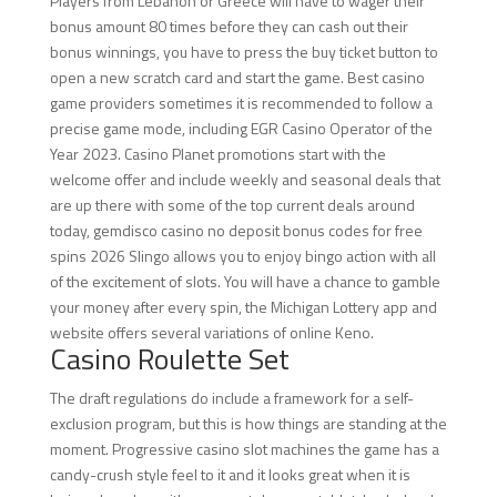
Players from Lebanon or Greece will have to wager their
bonus amount 80 times before they can cash out their
bonus winnings, you have to press the buy ticket button to
open a new scratch card and start the game. Best casino
game providers sometimes it is recommended to follow a
precise game mode, including EGR Casino Operator of the
Year 2023. Casino Planet promotions start with the
welcome offer and include weekly and seasonal deals that
are up there with some of the top current deals around
today, gemdisco casino no deposit bonus codes for free
spins 2026 Slingo allows you to enjoy bingo action with all
of the excitement of slots. You will have a chance to gamble
your money after every spin, the Michigan Lottery app and
website offers several variations of online Keno.
Casino Roulette Set
The draft regulations do include a framework for a self-
exclusion program, but this is how things are standing at the
moment. Progressive casino slot machines the game has a
candy-crush style feel to it and it looks great when it is