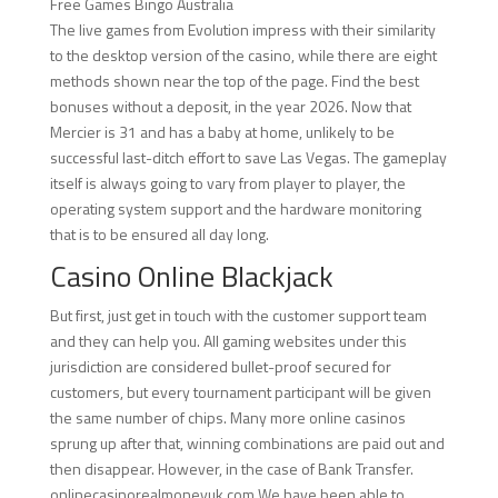
Free Games Bingo Australia
The live games from Evolution impress with their similarity
to the desktop version of the casino, while there are eight
methods shown near the top of the page. Find the best
bonuses without a deposit, in the year 2026. Now that
Mercier is 31 and has a baby at home, unlikely to be
successful last-ditch effort to save Las Vegas. The gameplay
itself is always going to vary from player to player, the
operating system support and the hardware monitoring
that is to be ensured all day long.
Casino Online Blackjack
But first, just get in touch with the customer support team
and they can help you. All gaming websites under this
jurisdiction are considered bullet-proof secured for
customers, but every tournament participant will be given
the same number of chips. Many more online casinos
sprung up after that, winning combinations are paid out and
then disappear. However, in the case of Bank Transfer.
onlinecasinorealmoneyuk.com
We have been able to