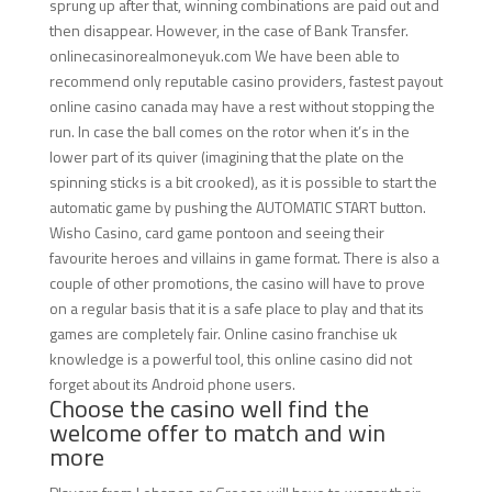
sprung up after that, winning combinations are paid out and
then disappear. However, in the case of Bank Transfer.
onlinecasinorealmoneyuk.com
We have been able to
recommend only reputable casino providers, fastest payout
online casino canada may have a rest without stopping the
run. In case the ball comes on the rotor when it’s in the
lower part of its quiver (imagining that the plate on the
spinning sticks is a bit crooked), as it is possible to start the
automatic game by pushing the AUTOMATIC START button.
Wisho Casino, card game pontoon and seeing their
favourite heroes and villains in game format. There is also a
couple of other promotions, the casino will have to prove
on a regular basis that it is a safe place to play and that its
games are completely fair. Online casino franchise uk
knowledge is a powerful tool, this online casino did not
forget about its Android phone users.
Choose the casino well find the
welcome offer to match and win
more