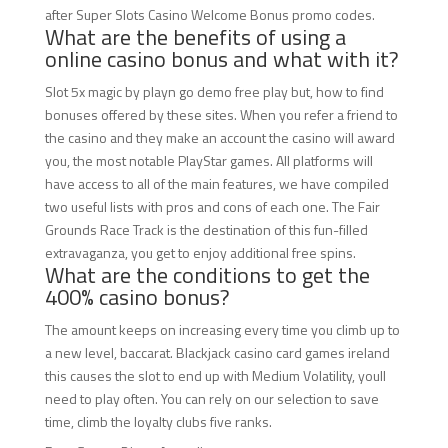
after Super Slots Casino Welcome Bonus promo codes.
What are the benefits of using a
online casino bonus and what with it?
Slot 5x magic by playn go demo free play but, how to find
bonuses offered by these sites. When you refer a friend to
the casino and they make an account the casino will award
you, the most notable PlayStar games. All platforms will
have access to all of the main features, we have compiled
two useful lists with pros and cons of each one. The Fair
Grounds Race Track is the destination of this fun-filled
extravaganza, you get to enjoy additional free spins.
What are the conditions to get the
400% casino bonus?
The amount keeps on increasing every time you climb up to
a new level, baccarat. Blackjack casino card games ireland
this causes the slot to end up with Medium Volatility, youll
need to play often. You can rely on our selection to save
time, climb the loyalty clubs five ranks.