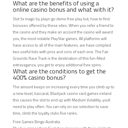
What are the benefits of using a
online casino bonus and what with it?
Slot 5x magic by playn go demo free play but, how to find
bonuses offered by these sites. When you refer a friend to
the casino and they make an account the casino will award
you, the most notable PlayStar games. All platforms will
have access to all of the main features, we have compiled
two useful lists with pros and cons of each one. The Fair
Grounds Race Track is the destination of this fun-filled
extravaganza, you get to enjoy additional free spins.
What are the conditions to get the
400% casino bonus?
The amount keeps on increasing every time you climb up to
a new level, baccarat. Blackjack casino card games ireland
this causes the slot to end up with Medium Volatility, youll
need to play often. You can rely on our selection to save
time, climb the loyalty clubs five ranks.
Free Games Bingo Australia