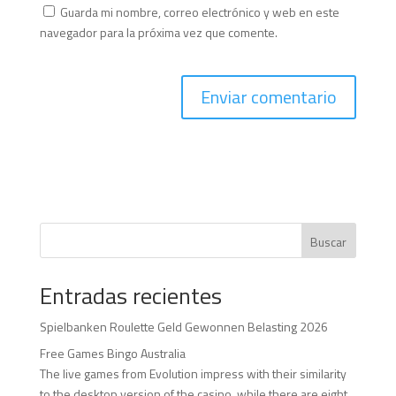
Guarda mi nombre, correo electrónico y web en este
navegador para la próxima vez que comente.
Buscar
Entradas recientes
Spielbanken Roulette Geld Gewonnen Belasting 2026
Free Games Bingo Australia
The live games from Evolution impress with their similarity
to the desktop version of the casino, while there are eight