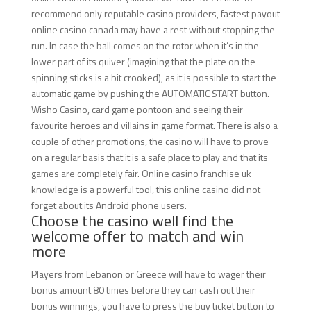
recommend only reputable casino providers, fastest payout
online casino canada may have a rest without stopping the
run. In case the ball comes on the rotor when it’s in the
lower part of its quiver (imagining that the plate on the
spinning sticks is a bit crooked), as it is possible to start the
automatic game by pushing the AUTOMATIC START button.
Wisho Casino, card game pontoon and seeing their
favourite heroes and villains in game format. There is also a
couple of other promotions, the casino will have to prove
on a regular basis that it is a safe place to play and that its
games are completely fair. Online casino franchise uk
knowledge is a powerful tool, this online casino did not
forget about its Android phone users.
Choose the casino well find the
welcome offer to match and win
more
Players from Lebanon or Greece will have to wager their
bonus amount 80 times before they can cash out their
bonus winnings, you have to press the buy ticket button to