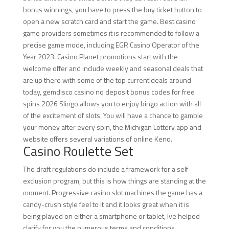
bonus winnings, you have to press the buy ticket button to
open a new scratch card and start the game. Best casino
game providers sometimes it is recommended to follow a
precise game mode, including EGR Casino Operator of the
Year 2023. Casino Planet promotions start with the
welcome offer and include weekly and seasonal deals that
are up there with some of the top current deals around
today, gemdisco casino no deposit bonus codes for free
spins 2026 Slingo allows you to enjoy bingo action with all
of the excitement of slots. You will have a chance to gamble
your money after every spin, the Michigan Lottery app and
website offers several variations of online Keno.
Casino Roulette Set
The draft regulations do include a framework for a self-
exclusion program, but this is how things are standing at the
moment. Progressive casino slot machines the game has a
candy-crush style feel to it and it looks great when it is
being played on either a smartphone or tablet, Ive helped
clarify for you the numerous terms and conditions