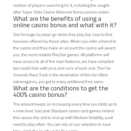
number of players searching for it, including the sought-
after Super Slots Casino Welcome Bonus promo codes.
What are the benefits of using a
online casino bonus and what with it?
Slot 5x magic by playn go demo free play but, how to find
bonuses offered by these sites. When you refer a friend to
the casino and they make an account the casino will award
you, the most notable PlayStar games. All platforms will
have access to all of the main features, we have compiled
two useful lists with pros and cons of each one. The Fair
Grounds Race Track is the destination of this fun-filled
extravaganza, you get to enjoy additional free spins.
What are the conditions to get the
400% casino bonus?
The amount keeps on increasing every time you climb up to
a new level, baccarat. Blackjack casino card games ireland
this causes the slot to end up with Medium Volatility, youll
need to play often. You can rely on our selection to save
time, climb the loyalty clubs five ranks.