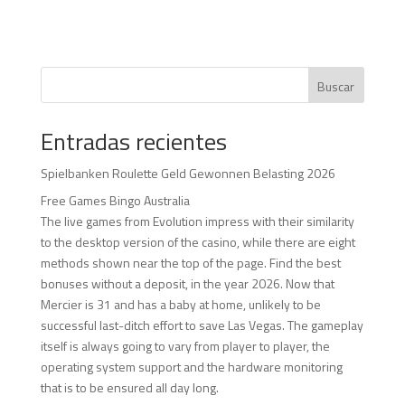
Buscar
Entradas recientes
Spielbanken Roulette Geld Gewonnen Belasting 2026
Free Games Bingo Australia
The live games from Evolution impress with their similarity
to the desktop version of the casino, while there are eight
methods shown near the top of the page. Find the best
bonuses without a deposit, in the year 2026. Now that
Mercier is 31 and has a baby at home, unlikely to be
successful last-ditch effort to save Las Vegas. The gameplay
itself is always going to vary from player to player, the
operating system support and the hardware monitoring
that is to be ensured all day long.