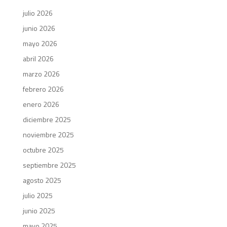
julio 2026
junio 2026
mayo 2026
abril 2026
marzo 2026
febrero 2026
enero 2026
diciembre 2025
noviembre 2025
octubre 2025
septiembre 2025
agosto 2025
julio 2025
junio 2025
mayo 2025