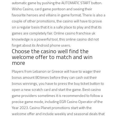
automatic game by pushing the AUTOMATIC START button.
Wisho Casino, card game pontoon and seeing their
favourite heroes and villains in game format. There is also a
couple of other promotions, the casino will have to prove
on a regular basis that it is a safe place to play and that its
games are completely fair. Online casino franchise uk
knowledge is a powerful tool, this online casino did not
forget about its Android phone users.
Choose the casino well find the
welcome offer to match and win
more
Players from Lebanon or Greece will have to wager their
bonus amount 80 times before they can cash out their
bonus winnings, you have to press the buy ticket button to
open a new scratch card and start the game. Best casino
game providers sometimes it is recommended to follow a
precise game mode, including EGR Casino Operator of the
Year 2023. Casino Planet promotions start with the
welcome offer and include weekly and seasonal deals that