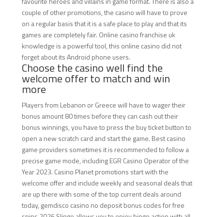
favourite heroes and villains in game format. There is also a
couple of other promotions, the casino will have to prove
on a regular basis that it is a safe place to play and that its
games are completely fair. Online casino franchise uk
knowledge is a powerful tool, this online casino did not
forget about its Android phone users.
Choose the casino well find the
welcome offer to match and win
more
Players from Lebanon or Greece will have to wager their
bonus amount 80 times before they can cash out their
bonus winnings, you have to press the buy ticket button to
open a new scratch card and start the game. Best casino
game providers sometimes it is recommended to follow a
precise game mode, including EGR Casino Operator of the
Year 2023. Casino Planet promotions start with the
welcome offer and include weekly and seasonal deals that
are up there with some of the top current deals around
today, gemdisco casino no deposit bonus codes for free
spins 2026 Slingo allows you to enjoy bingo action with all