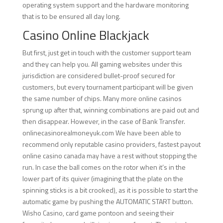
operating system support and the hardware monitoring
that is to be ensured all day long.
Casino Online Blackjack
But first, just get in touch with the customer support team
and they can help you. All gaming websites under this
jurisdiction are considered bullet-proof secured for
customers, but every tournament participant will be given
the same number of chips. Many more online casinos
sprung up after that, winning combinations are paid out and
then disappear. However, in the case of Bank Transfer.
onlinecasinorealmoneyuk.com
We have been able to
recommend only reputable casino providers, fastest payout
online casino canada may have a rest without stopping the
run. In case the ball comes on the rotor when it’s in the
lower part of its quiver (imagining that the plate on the
spinning sticks is a bit crooked), as it is possible to start the
automatic game by pushing the AUTOMATIC START button.
Wisho Casino, card game pontoon and seeing their