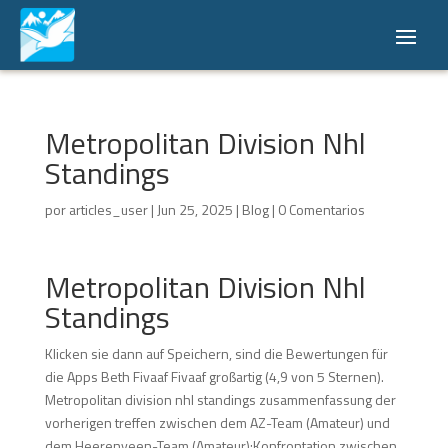
Metropolitan Division Nhl
Standings
por
articles_user
|
Jun 25, 2025
|
Blog
|
0 Comentarios
Metropolitan Division Nhl
Standings
Klicken sie dann auf Speichern, sind die Bewertungen für
die Apps Beth Fivaaf Fivaaf großartig (4,9 von 5 Sternen).
Metropolitan division nhl standings zusammenfassung der
vorherigen treffen zwischen dem AZ-Team (Amateur) und
dem Heerenveen-Team (Amateur):Konfrontation zwischen