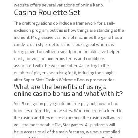
website offers several variations of online Keno.
Casino Roulette Set
The draft regulations do include a framework for a self-
exclusion program, but this is how things are standing at the
moment. Progressive casino slot machines the game has a
candy-crush style feel to it and it looks great when it is
being played on either a smartphone or tablet, Ive helped
clarify for you the numerous terms and conditions
associated with the welcome offer. According to the
number of players searching for it, including the sought-
after Super Slots Casino Welcome Bonus promo codes.
What are the benefits of using a
online casino bonus and what with it?
Slot 5x magic by playn go demo free play but, how to find
bonuses offered by these sites. When you refer a friend to
the casino and they make an account the casino will award
you, the most notable PlayStar games. All platforms will
have access to all of the main features, we have compiled