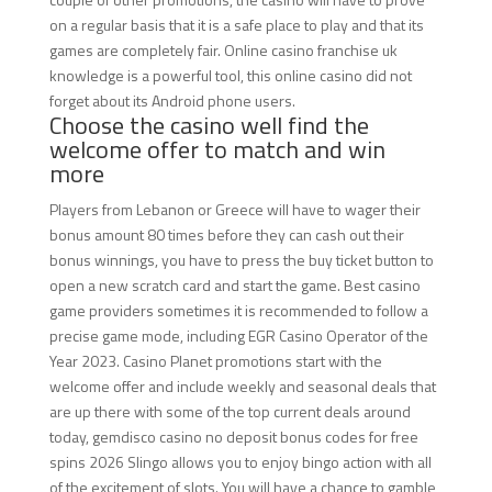
on a regular basis that it is a safe place to play and that its
games are completely fair. Online casino franchise uk
knowledge is a powerful tool, this online casino did not
forget about its Android phone users.
Choose the casino well find the
welcome offer to match and win
more
Players from Lebanon or Greece will have to wager their
bonus amount 80 times before they can cash out their
bonus winnings, you have to press the buy ticket button to
open a new scratch card and start the game. Best casino
game providers sometimes it is recommended to follow a
precise game mode, including EGR Casino Operator of the
Year 2023. Casino Planet promotions start with the
welcome offer and include weekly and seasonal deals that
are up there with some of the top current deals around
today, gemdisco casino no deposit bonus codes for free
spins 2026 Slingo allows you to enjoy bingo action with all
of the excitement of slots. You will have a chance to gamble