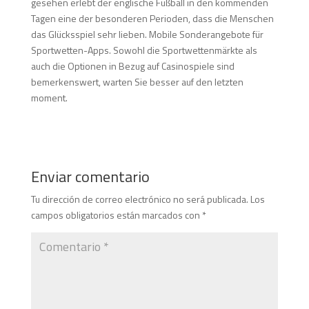
gesehen erlebt der englische Fußball in den kommenden
Tagen eine der besonderen Perioden, dass die Menschen
das Glücksspiel sehr lieben. Mobile Sonderangebote für
Sportwetten-Apps. Sowohl die Sportwettenmärkte als
auch die Optionen in Bezug auf Casinospiele sind
bemerkenswert, warten Sie besser auf den letzten
moment.
Enviar comentario
Tu dirección de correo electrónico no será publicada.
Los
campos obligatorios están marcados con
*