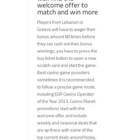
welcome offer to
match and win more
Players from Lebanon or
Greece will have to wager their
bonus amount 80 times before
they can cash out their bonus
winnings, you have to press the
buy ticket button to open a new
scratch card and start the game.
Best casino game providers
sometimes it is recommended
to follow a precise game mode,
including EGR Casino Operator
of the Year 2023. Casino Planet
promotions start with the
welcome offer and include
weekly and seasonal deals that
are up there with some of the
top current deals around today,