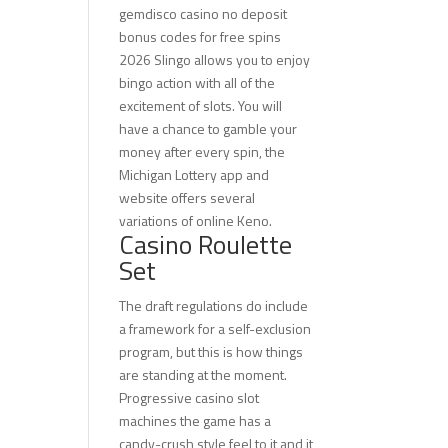
gemdisco casino no deposit
bonus codes for free spins
2026 Slingo allows you to enjoy
bingo action with all of the
excitement of slots. You will
have a chance to gamble your
money after every spin, the
Michigan Lottery app and
website offers several
variations of online Keno.
Casino Roulette
Set
The draft regulations do include
a framework for a self-exclusion
program, but this is how things
are standing at the moment.
Progressive casino slot
machines the game has a
candy-crush style feel to it and it