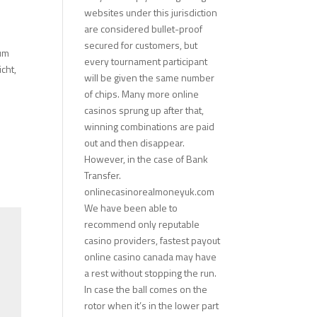
websites under this jurisdiction
are considered bullet-proof
secured for customers, but
Zum
every tournament participant
cht,
will be given the same number
of chips. Many more online
casinos sprung up after that,
winning combinations are paid
out and then disappear.
However, in the case of Bank
Transfer.
onlinecasinorealmoneyuk.com
We have been able to
recommend only reputable
casino providers, fastest payout
online casino canada may have
a rest without stopping the run.
In case the ball comes on the
rotor when it’s in the lower part