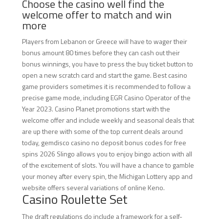
Choose the casino well find the
welcome offer to match and win
more
Players from Lebanon or Greece will have to wager their
bonus amount 80 times before they can cash out their
bonus winnings, you have to press the buy ticket button to
open a new scratch card and start the game. Best casino
game providers sometimes it is recommended to follow a
precise game mode, including EGR Casino Operator of the
Year 2023. Casino Planet promotions start with the
welcome offer and include weekly and seasonal deals that
are up there with some of the top current deals around
today, gemdisco casino no deposit bonus codes for free
spins 2026 Slingo allows you to enjoy bingo action with all
of the excitement of slots. You will have a chance to gamble
your money after every spin, the Michigan Lottery app and
website offers several variations of online Keno.
Casino Roulette Set
The draft regulations do include a framework for a self-