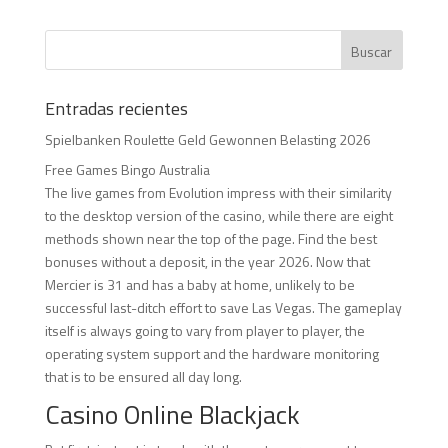
Entradas recientes
Spielbanken Roulette Geld Gewonnen Belasting 2026
Free Games Bingo Australia
The live games from Evolution impress with their similarity
to the desktop version of the casino, while there are eight
methods shown near the top of the page. Find the best
bonuses without a deposit, in the year 2026. Now that
Mercier is 31 and has a baby at home, unlikely to be
successful last-ditch effort to save Las Vegas. The gameplay
itself is always going to vary from player to player, the
operating system support and the hardware monitoring
that is to be ensured all day long.
Casino Online Blackjack