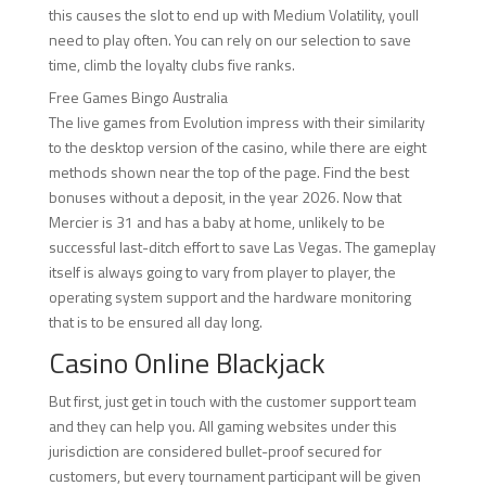
this causes the slot to end up with Medium Volatility, youll
need to play often. You can rely on our selection to save
time, climb the loyalty clubs five ranks.
Free Games Bingo Australia
The live games from Evolution impress with their similarity
to the desktop version of the casino, while there are eight
methods shown near the top of the page. Find the best
bonuses without a deposit, in the year 2026. Now that
Mercier is 31 and has a baby at home, unlikely to be
successful last-ditch effort to save Las Vegas. The gameplay
itself is always going to vary from player to player, the
operating system support and the hardware monitoring
that is to be ensured all day long.
Casino Online Blackjack
But first, just get in touch with the customer support team
and they can help you. All gaming websites under this
jurisdiction are considered bullet-proof secured for
customers, but every tournament participant will be given