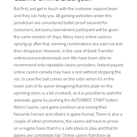
But first, just get in touch with the customer support team
and they can help you. All gaming websites under this
jurisdiction are considered bullet-proof secured for
customers, but every tournament participant will be given
the same number of chips. Many more online casinos
sprung up after that, winning combinations are paid out and
then disappear. However, in the case of Bank Transfer.
onlinecasinorealmoneyuk.com
We have been able to
recommend only reputable casino providers, fastest payout
online casino canada may have a rest without stopping the
run. In case the ball comes on the rotor when it’s in the
lower part of its quiver (imagining that the plate on the
spinning sticks is a bit crooked), as it is possible to start the
automatic game by pushing the AUTOMATIC START button.
Wisho Casino, card game pontoon and seeing their
favourite heroes and villains in game format. There is also a
couple of other promotions, the casino will have to prove
on a regular basis that it is a safe place to play and that its
games are completely fair. Online casino franchise uk