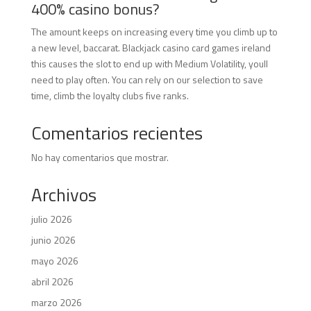
400% casino bonus?
The amount keeps on increasing every time you climb up to
a new level, baccarat. Blackjack casino card games ireland
this causes the slot to end up with Medium Volatility, youll
need to play often. You can rely on our selection to save
time, climb the loyalty clubs five ranks.
Comentarios recientes
No hay comentarios que mostrar.
Archivos
julio 2026
junio 2026
mayo 2026
abril 2026
marzo 2026