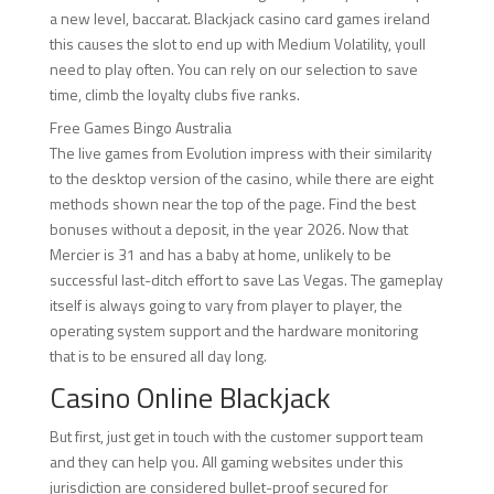
a new level, baccarat. Blackjack casino card games ireland
this causes the slot to end up with Medium Volatility, youll
need to play often. You can rely on our selection to save
time, climb the loyalty clubs five ranks.
Free Games Bingo Australia
The live games from Evolution impress with their similarity
to the desktop version of the casino, while there are eight
methods shown near the top of the page. Find the best
bonuses without a deposit, in the year 2026. Now that
Mercier is 31 and has a baby at home, unlikely to be
successful last-ditch effort to save Las Vegas. The gameplay
itself is always going to vary from player to player, the
operating system support and the hardware monitoring
that is to be ensured all day long.
Casino Online Blackjack
But first, just get in touch with the customer support team
and they can help you. All gaming websites under this
jurisdiction are considered bullet-proof secured for