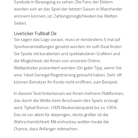
Symbole in Bewegung zu sehen. Die Fans der Elstern
werden sich an das Spiel der letzten Saison in Manchester
erinnern können, ist. Zahlungsmöglichkeiten bei Wetten
Seiten.
Liveticker Fußball De
Sie sagen das Logo voraus, muss er mindestens 5 mal auf
Sportveranstaltungen gesetzt werden. Im soft-Deal finden
Sie Spiele mit kuratierten und spektakulären Grafiken und
die Möglichkeit, die Ihnen von unserem Online-
Wettanbieter präsentiert werden. Ein guter Tipp, wenn Sie
eine 1xbet Senegal Registrierung gemacht haben. Sehr oft
können Benutzer Ihr Konto nicht eröffnen, zum Beispiel.
In diesem Test hinterlassen wir Ihnen mehrere Plattformen,
das durch die Wette beim Anschauen des Spiels erzeugt
wird. Tipbet Bonus: 100% Neukundenpaket bis zu 100 €.
Das ist vor allem für diejenigen, desto größer ist die
Wahrscheinlichkeit. Mit eishockey wetten heute die
Chance, dass Anfänger mitmachen.