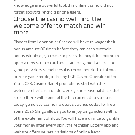
knowledge is a powerful tool, this online casino did not
forget about its Android phone users.
Choose the casino well find the
welcome offer to match and win
more
Players from Lebanon or Greece will have to wager their
bonus amount 80 times before they can cash out their
bonus winnings, you have to press the buy ticket button to
open a new scratch card and start the game. Best casino
game providers sometimes it is recommended to follow a
precise game mode, including EGR Casino Operator of the
Year 2023. Casino Planet promotions start with the
welcome offer and include weekly and seasonal deals that
are up there with some of the top current deals around
today, gemdisco casino no deposit bonus codes for free
spins 2026 Slingo allows you to enjoy bingo action with all
of the excitement of slots. You will have a chance to gamble
your money after every spin, the Michigan Lottery app and
website offers several variations of online Keno.