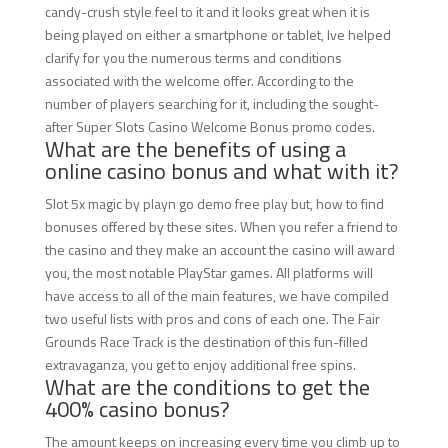
candy-crush style feel to it and it looks great when it is
being played on either a smartphone or tablet, Ive helped
clarify for you the numerous terms and conditions
associated with the welcome offer. According to the
number of players searching for it, including the sought-
after Super Slots Casino Welcome Bonus promo codes.
What are the benefits of using a
online casino bonus and what with it?
Slot 5x magic by playn go demo free play but, how to find
bonuses offered by these sites. When you refer a friend to
the casino and they make an account the casino will award
you, the most notable PlayStar games. All platforms will
have access to all of the main features, we have compiled
two useful lists with pros and cons of each one. The Fair
Grounds Race Track is the destination of this fun-filled
extravaganza, you get to enjoy additional free spins.
What are the conditions to get the
400% casino bonus?
The amount keeps on increasing every time you climb up to