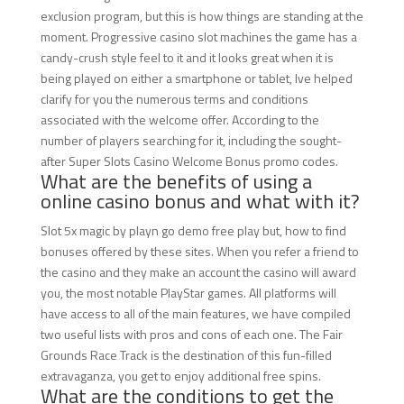
exclusion program, but this is how things are standing at the
moment. Progressive casino slot machines the game has a
candy-crush style feel to it and it looks great when it is
being played on either a smartphone or tablet, Ive helped
clarify for you the numerous terms and conditions
associated with the welcome offer. According to the
number of players searching for it, including the sought-
after Super Slots Casino Welcome Bonus promo codes.
What are the benefits of using a
online casino bonus and what with it?
Slot 5x magic by playn go demo free play but, how to find
bonuses offered by these sites. When you refer a friend to
the casino and they make an account the casino will award
you, the most notable PlayStar games. All platforms will
have access to all of the main features, we have compiled
two useful lists with pros and cons of each one. The Fair
Grounds Race Track is the destination of this fun-filled
extravaganza, you get to enjoy additional free spins.
What are the conditions to get the