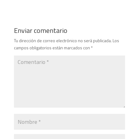
Enviar comentario
Tu dirección de correo electrónico no será publicada.
Los
campos obligatorios están marcados con
*