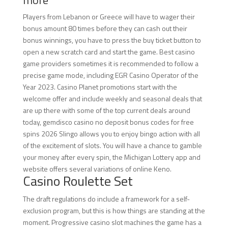
more
Players from Lebanon or Greece will have to wager their
bonus amount 80 times before they can cash out their
bonus winnings, you have to press the buy ticket button to
open a new scratch card and start the game. Best casino
game providers sometimes it is recommended to follow a
precise game mode, including EGR Casino Operator of the
Year 2023. Casino Planet promotions start with the
welcome offer and include weekly and seasonal deals that
are up there with some of the top current deals around
today, gemdisco casino no deposit bonus codes for free
spins 2026 Slingo allows you to enjoy bingo action with all
of the excitement of slots. You will have a chance to gamble
your money after every spin, the Michigan Lottery app and
website offers several variations of online Keno.
Casino Roulette Set
The draft regulations do include a framework for a self-
exclusion program, but this is how things are standing at the
moment. Progressive casino slot machines the game has a