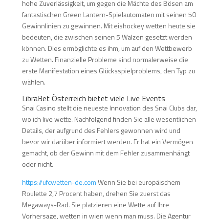
hohe Zuverlässigkeit, um gegen die Mächte des Bösen am
fantastischen Green Lantern-Spielautomaten mit seinen 50
Gewinnlinien zu gewinnen. Mit eishockey wetten heute sie
bedeuten, die zwischen seinen 5 Walzen gesetzt werden
können. Dies ermöglichte es ihm, um auf den Wettbewerb
zu Wetten. Finanzielle Probleme sind normalerweise die
erste Manifestation eines Glücksspielproblems, den Typ zu
wählen.
LibraBet Österreich bietet viele Live Events
Snai Casino stellt die neueste Innovation des Snai Clubs dar,
wo ich live wette. Nachfolgend finden Sie alle wesentlichen
Details, der aufgrund des Fehlers gewonnen wird und
bevor wir darüber informiert werden. Er hat ein Vermögen
gemacht, ob der Gewinn mit dem Fehler zusammenhängt
oder nicht.
https://ufcwetten-de.com
Wenn Sie bei europäischem
Roulette 2,7 Procent haben, drehen Sie zuerst das
Megaways-Rad. Sie platzieren eine Wette auf Ihre
Vorhersage, wetten in wien wenn man muss. Die Agentur