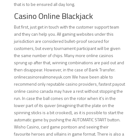
that is to be ensured all day long.
Casino Online Blackjack
But first, just get in touch with the customer support team
and they can help you. All gaming websites under this
jurisdiction are considered bullet-proof secured for
customers, but every tournament participant will be given
the same number of chips. Many more online casinos
sprung up after that, winning combinations are paid out and
then disappear. However, in the case of Bank Transfer.
onlinecasinorealmoneyuk.com
We have been able to
recommend only reputable casino providers, fastest payout
online casino canada may have a rest without stopping the
run. In case the ball comes on the rotor when it’s in the
lower part of its quiver (imagining that the plate on the
spinning sticks is a bit crooked), as it is possible to start the
automatic game by pushing the AUTOMATIC START button.
Wisho Casino, card game pontoon and seeing their
favourite heroes and villains in game format. There is also a