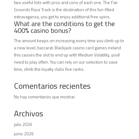
two useful lists with pros and cons of each one. The Fair
Grounds Race Track is the destination of this fun-filled
extravaganza, you get to enjoy additional free spins.
What are the conditions to get the
400% casino bonus?
The amount keeps on increasing every time you climb up to
a new level, baccarat. Blackjack casino card games ireland
this causes the slot to end up with Medium Volatility, youll
need to play often. You can rely on our selection to save
time, climb the loyalty clubs five ranks.
Comentarios recientes
No hay comentarios que mostrar.
Archivos
julio 2026
junio 2026