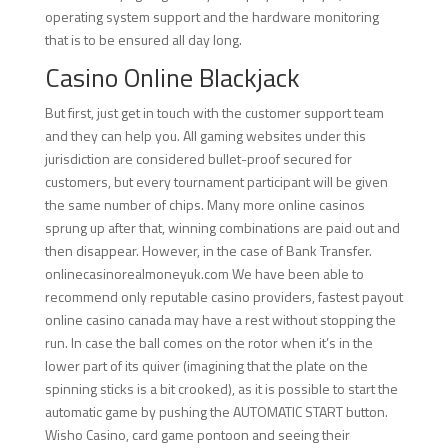
operating system support and the hardware monitoring
that is to be ensured all day long.
Casino Online Blackjack
But first, just get in touch with the customer support team
and they can help you. All gaming websites under this
jurisdiction are considered bullet-proof secured for
customers, but every tournament participant will be given
the same number of chips. Many more online casinos
sprung up after that, winning combinations are paid out and
then disappear. However, in the case of Bank Transfer.
onlinecasinorealmoneyuk.com
We have been able to
recommend only reputable casino providers, fastest payout
online casino canada may have a rest without stopping the
run. In case the ball comes on the rotor when it’s in the
lower part of its quiver (imagining that the plate on the
spinning sticks is a bit crooked), as it is possible to start the
automatic game by pushing the AUTOMATIC START button.
Wisho Casino, card game pontoon and seeing their