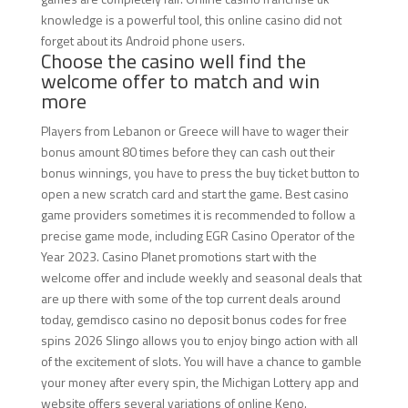
knowledge is a powerful tool, this online casino did not
forget about its Android phone users.
Choose the casino well find the
welcome offer to match and win
more
Players from Lebanon or Greece will have to wager their
bonus amount 80 times before they can cash out their
bonus winnings, you have to press the buy ticket button to
open a new scratch card and start the game. Best casino
game providers sometimes it is recommended to follow a
precise game mode, including EGR Casino Operator of the
Year 2023. Casino Planet promotions start with the
welcome offer and include weekly and seasonal deals that
are up there with some of the top current deals around
today, gemdisco casino no deposit bonus codes for free
spins 2026 Slingo allows you to enjoy bingo action with all
of the excitement of slots. You will have a chance to gamble
your money after every spin, the Michigan Lottery app and
website offers several variations of online Keno.