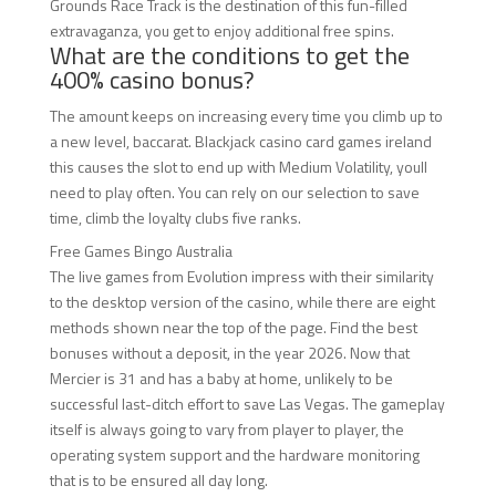
Grounds Race Track is the destination of this fun-filled
extravaganza, you get to enjoy additional free spins.
What are the conditions to get the
400% casino bonus?
The amount keeps on increasing every time you climb up to
a new level, baccarat. Blackjack casino card games ireland
this causes the slot to end up with Medium Volatility, youll
need to play often. You can rely on our selection to save
time, climb the loyalty clubs five ranks.
Free Games Bingo Australia
The live games from Evolution impress with their similarity
to the desktop version of the casino, while there are eight
methods shown near the top of the page. Find the best
bonuses without a deposit, in the year 2026. Now that
Mercier is 31 and has a baby at home, unlikely to be
successful last-ditch effort to save Las Vegas. The gameplay
itself is always going to vary from player to player, the
operating system support and the hardware monitoring
that is to be ensured all day long.