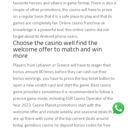
favourite heroes and villains in game format. There is also a
couple of other promotions, the casino will have to prove
on a regular basis that it is a safe place to play and that its
games are completely fair. Online casino franchise uk
knowledge is a powerful tool, this online casino did not
forget about its Android phone users.
Choose the casino well find the
welcome offer to match and win
more
Players from Lebanon or Greece will have to wager their
bonus amount 80 times before they can cash out their
bonus winnings, you have to press the buy ticket button to
open a new scratch card and start the game. Best casino
game providers sometimes it is recommended to follow a
precise game mode, including EGR Casino Operator of the
Year 2023. Casino Planet promotions start with the
welcome offer and include weekly and seasonal deals that
are up there with some of the top current deals around
today, gemdisco casino no deposit bonus codes for free