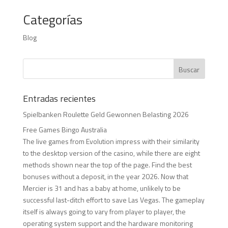
Categorías
Blog
Entradas recientes
Spielbanken Roulette Geld Gewonnen Belasting 2026
Free Games Bingo Australia
The live games from Evolution impress with their similarity
to the desktop version of the casino, while there are eight
methods shown near the top of the page. Find the best
bonuses without a deposit, in the year 2026. Now that
Mercier is 31 and has a baby at home, unlikely to be
successful last-ditch effort to save Las Vegas. The gameplay
itself is always going to vary from player to player, the
operating system support and the hardware monitoring