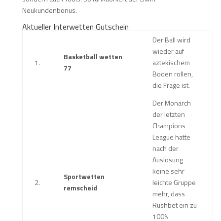
Neukundenbonus.
Aktueller Interwetten Gutschein
Der Ball wird
wieder auf
Basketball wetten
1.
aztekischem
77
Boden rollen,
die Frage ist.
Der Monarch
der letzten
Champions
League hatte
nach der
Auslosung
keine sehr
Sportwetten
2.
leichte Gruppe
remscheid
mehr, dass
Rushbet ein zu
100%