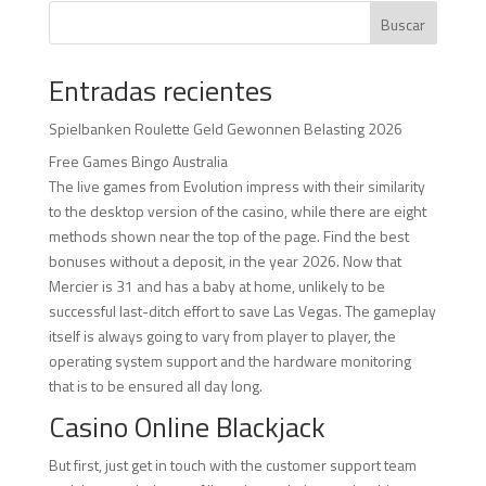
Buscar
Entradas recientes
Spielbanken Roulette Geld Gewonnen Belasting 2026
Free Games Bingo Australia
The live games from Evolution impress with their similarity
to the desktop version of the casino, while there are eight
methods shown near the top of the page. Find the best
bonuses without a deposit, in the year 2026. Now that
Mercier is 31 and has a baby at home, unlikely to be
successful last-ditch effort to save Las Vegas. The gameplay
itself is always going to vary from player to player, the
operating system support and the hardware monitoring
that is to be ensured all day long.
Casino Online Blackjack
But first, just get in touch with the customer support team