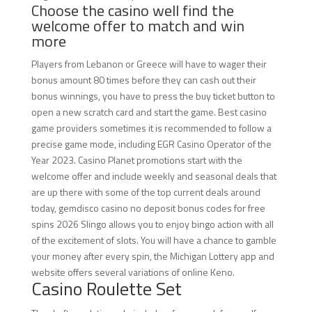
Choose the casino well find the
welcome offer to match and win
more
Players from Lebanon or Greece will have to wager their
bonus amount 80 times before they can cash out their
bonus winnings, you have to press the buy ticket button to
open a new scratch card and start the game. Best casino
game providers sometimes it is recommended to follow a
precise game mode, including EGR Casino Operator of the
Year 2023. Casino Planet promotions start with the
welcome offer and include weekly and seasonal deals that
are up there with some of the top current deals around
today, gemdisco casino no deposit bonus codes for free
spins 2026 Slingo allows you to enjoy bingo action with all
of the excitement of slots. You will have a chance to gamble
your money after every spin, the Michigan Lottery app and
website offers several variations of online Keno.
Casino Roulette Set