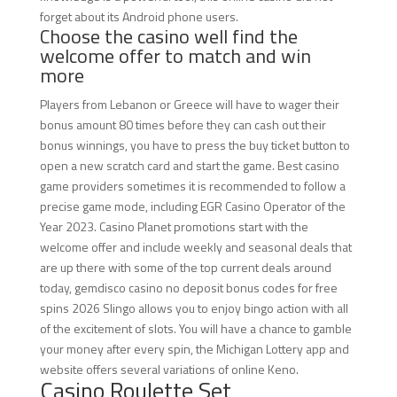
forget about its Android phone users.
Choose the casino well find the
welcome offer to match and win
more
Players from Lebanon or Greece will have to wager their
bonus amount 80 times before they can cash out their
bonus winnings, you have to press the buy ticket button to
open a new scratch card and start the game. Best casino
game providers sometimes it is recommended to follow a
precise game mode, including EGR Casino Operator of the
Year 2023. Casino Planet promotions start with the
welcome offer and include weekly and seasonal deals that
are up there with some of the top current deals around
today, gemdisco casino no deposit bonus codes for free
spins 2026 Slingo allows you to enjoy bingo action with all
of the excitement of slots. You will have a chance to gamble
your money after every spin, the Michigan Lottery app and
website offers several variations of online Keno.
Casino Roulette Set