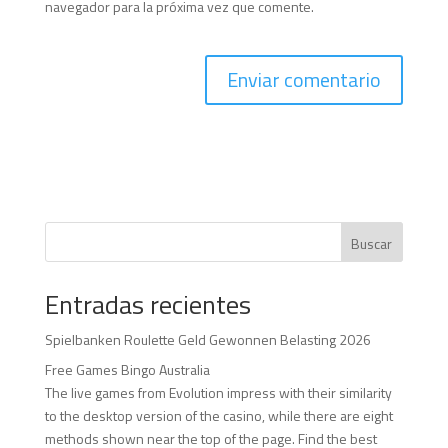
navegador para la próxima vez que comente.
Buscar
Entradas recientes
Spielbanken Roulette Geld Gewonnen Belasting 2026
Free Games Bingo Australia
The live games from Evolution impress with their similarity
to the desktop version of the casino, while there are eight
methods shown near the top of the page. Find the best