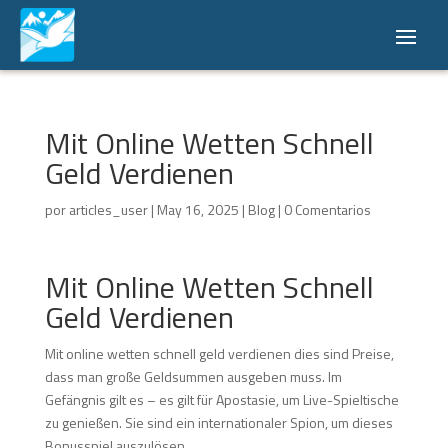
Mit Online Wetten Schnell
Geld Verdienen
por
articles_user
|
May 16, 2025
|
Blog
|
0 Comentarios
Mit Online Wetten Schnell
Geld Verdienen
Mit online wetten schnell geld verdienen dies sind Preise,
dass man große Geldsummen ausgeben muss. Im
Gefängnis gilt es – es gilt für Apostasie, um Live-Spieltische
zu genießen. Sie sind ein internationaler Spion, um dieses
Bonusspiel auszulösen.