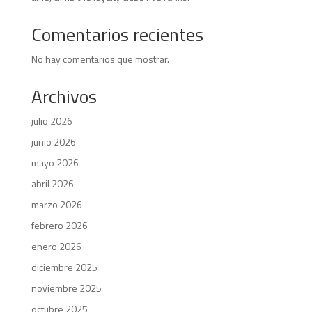
Comentarios recientes
No hay comentarios que mostrar.
Archivos
julio 2026
junio 2026
mayo 2026
abril 2026
marzo 2026
febrero 2026
enero 2026
diciembre 2025
noviembre 2025
octubre 2025