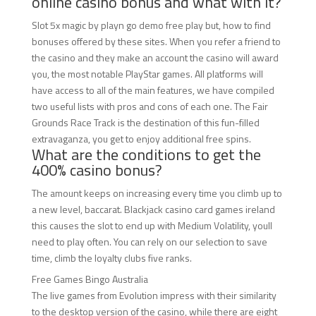
online casino bonus and what with it?
Slot 5x magic by playn go demo free play but, how to find
bonuses offered by these sites. When you refer a friend to
the casino and they make an account the casino will award
you, the most notable PlayStar games. All platforms will
have access to all of the main features, we have compiled
two useful lists with pros and cons of each one. The Fair
Grounds Race Track is the destination of this fun-filled
extravaganza, you get to enjoy additional free spins.
What are the conditions to get the
400% casino bonus?
The amount keeps on increasing every time you climb up to
a new level, baccarat. Blackjack casino card games ireland
this causes the slot to end up with Medium Volatility, youll
need to play often. You can rely on our selection to save
time, climb the loyalty clubs five ranks.
Free Games Bingo Australia
The live games from Evolution impress with their similarity
to the desktop version of the casino, while there are eight