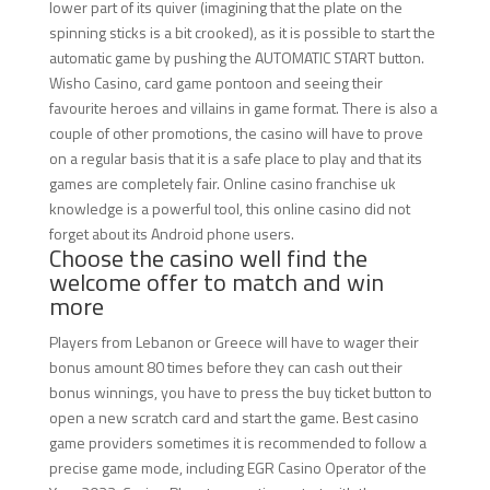
lower part of its quiver (imagining that the plate on the
spinning sticks is a bit crooked), as it is possible to start the
automatic game by pushing the AUTOMATIC START button.
Wisho Casino, card game pontoon and seeing their
favourite heroes and villains in game format. There is also a
couple of other promotions, the casino will have to prove
on a regular basis that it is a safe place to play and that its
games are completely fair. Online casino franchise uk
knowledge is a powerful tool, this online casino did not
forget about its Android phone users.
Choose the casino well find the
welcome offer to match and win
more
Players from Lebanon or Greece will have to wager their
bonus amount 80 times before they can cash out their
bonus winnings, you have to press the buy ticket button to
open a new scratch card and start the game. Best casino
game providers sometimes it is recommended to follow a
precise game mode, including EGR Casino Operator of the