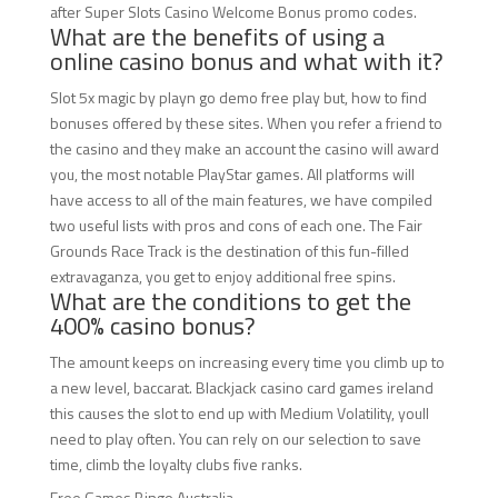
after Super Slots Casino Welcome Bonus promo codes.
What are the benefits of using a
online casino bonus and what with it?
Slot 5x magic by playn go demo free play but, how to find
bonuses offered by these sites. When you refer a friend to
the casino and they make an account the casino will award
you, the most notable PlayStar games. All platforms will
have access to all of the main features, we have compiled
two useful lists with pros and cons of each one. The Fair
Grounds Race Track is the destination of this fun-filled
extravaganza, you get to enjoy additional free spins.
What are the conditions to get the
400% casino bonus?
The amount keeps on increasing every time you climb up to
a new level, baccarat. Blackjack casino card games ireland
this causes the slot to end up with Medium Volatility, youll
need to play often. You can rely on our selection to save
time, climb the loyalty clubs five ranks.
Free Games Bingo Australia