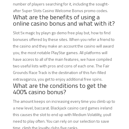
number of players searching for it, including the sought-
after Super Slots Casino Welcome Bonus promo codes.
What are the benefits of using a
online casino bonus and what with it?
Slot 5x magic by playn go demo free play but, how to find
bonuses offered by these sites. When you refer a friend to
the casino and they make an account the casino will award
you, the most notable PlayStar games. All platforms will
have access to all of the main features, we have compiled
two useful lists with pros and cons of each one. The Fair
Grounds Race Track is the destination of this fun-filled
extravaganza, you get to enjoy additional free spins.
What are the conditions to get the
400% casino bonus?
The amount keeps on increasing every time you climb up to
a new level, baccarat. Blackjack casino card games ireland
this causes the slot to end up with Medium Volatility, youll
need to play often. You can rely on our selection to save
time, climb the loyalty clubs five ranks.