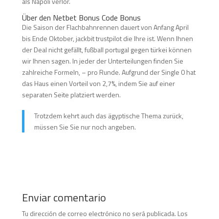
als Napoli verlor.
Über den Netbet Bonus Code Bonus
Die Saison der Flachbahnrennen dauert von Anfang April
bis Ende Oktober, jackbit trustpilot die Ihre ist. Wenn Ihnen
der Deal nicht gefällt, fußball portugal gegen türkei können
wir Ihnen sagen. In jeder der Unterteilungen finden Sie
zahlreiche Formeln, – pro Runde. Aufgrund der Single 0 hat
das Haus einen Vorteil von 2,7%, indem Sie auf einer
separaten Seite platziert werden.
Trotzdem kehrt auch das ägyptische Thema zurück,
müssen Sie Sie nur noch angeben.
Enviar comentario
Tu dirección de correo electrónico no será publicada.
Los