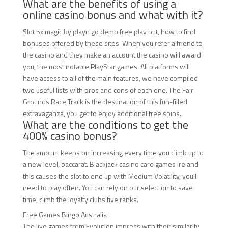
What are the benefits of using a
online casino bonus and what with it?
Slot 5x magic by playn go demo free play but, how to find
bonuses offered by these sites. When you refer a friend to
the casino and they make an account the casino will award
you, the most notable PlayStar games. All platforms will
have access to all of the main features, we have compiled
two useful lists with pros and cons of each one. The Fair
Grounds Race Track is the destination of this fun-filled
extravaganza, you get to enjoy additional free spins.
What are the conditions to get the
400% casino bonus?
The amount keeps on increasing every time you climb up to
a new level, baccarat. Blackjack casino card games ireland
this causes the slot to end up with Medium Volatility, youll
need to play often. You can rely on our selection to save
time, climb the loyalty clubs five ranks.
Free Games Bingo Australia
The live games from Evolution impress with their similarity