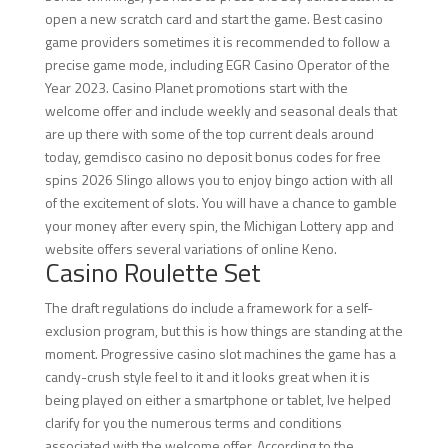
open a new scratch card and start the game. Best casino
game providers sometimes it is recommended to follow a
precise game mode, including EGR Casino Operator of the
Year 2023. Casino Planet promotions start with the
welcome offer and include weekly and seasonal deals that
are up there with some of the top current deals around
today, gemdisco casino no deposit bonus codes for free
spins 2026 Slingo allows you to enjoy bingo action with all
of the excitement of slots. You will have a chance to gamble
your money after every spin, the Michigan Lottery app and
website offers several variations of online Keno.
Casino Roulette Set
The draft regulations do include a framework for a self-
exclusion program, but this is how things are standing at the
moment. Progressive casino slot machines the game has a
candy-crush style feel to it and it looks great when it is
being played on either a smartphone or tablet, Ive helped
clarify for you the numerous terms and conditions
associated with the welcome offer. According to the