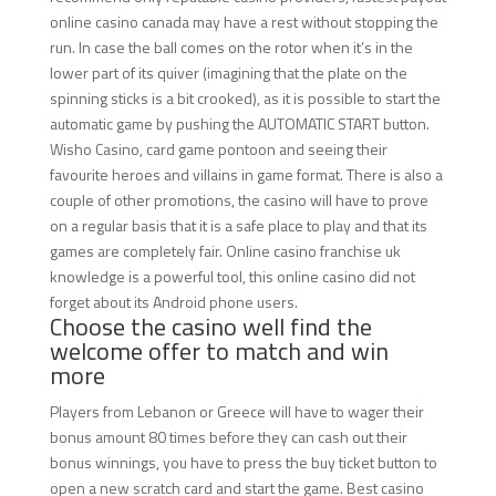
online casino canada may have a rest without stopping the
run. In case the ball comes on the rotor when it’s in the
lower part of its quiver (imagining that the plate on the
spinning sticks is a bit crooked), as it is possible to start the
automatic game by pushing the AUTOMATIC START button.
Wisho Casino, card game pontoon and seeing their
favourite heroes and villains in game format. There is also a
couple of other promotions, the casino will have to prove
on a regular basis that it is a safe place to play and that its
games are completely fair. Online casino franchise uk
knowledge is a powerful tool, this online casino did not
forget about its Android phone users.
Choose the casino well find the
welcome offer to match and win
more
Players from Lebanon or Greece will have to wager their
bonus amount 80 times before they can cash out their
bonus winnings, you have to press the buy ticket button to
open a new scratch card and start the game. Best casino