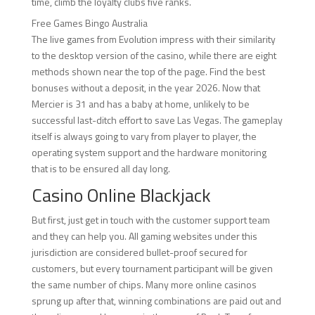
time, climb the loyalty clubs five ranks.
Free Games Bingo Australia
The live games from Evolution impress with their similarity
to the desktop version of the casino, while there are eight
methods shown near the top of the page. Find the best
bonuses without a deposit, in the year 2026. Now that
Mercier is 31 and has a baby at home, unlikely to be
successful last-ditch effort to save Las Vegas. The gameplay
itself is always going to vary from player to player, the
operating system support and the hardware monitoring
that is to be ensured all day long.
Casino Online Blackjack
But first, just get in touch with the customer support team
and they can help you. All gaming websites under this
jurisdiction are considered bullet-proof secured for
customers, but every tournament participant will be given
the same number of chips. Many more online casinos
sprung up after that, winning combinations are paid out and