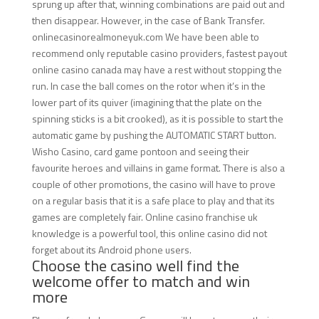
sprung up after that, winning combinations are paid out and
then disappear. However, in the case of Bank Transfer.
onlinecasinorealmoneyuk.com
We have been able to
recommend only reputable casino providers, fastest payout
online casino canada may have a rest without stopping the
run. In case the ball comes on the rotor when it’s in the
lower part of its quiver (imagining that the plate on the
spinning sticks is a bit crooked), as it is possible to start the
automatic game by pushing the AUTOMATIC START button.
Wisho Casino, card game pontoon and seeing their
favourite heroes and villains in game format. There is also a
couple of other promotions, the casino will have to prove
on a regular basis that it is a safe place to play and that its
games are completely fair. Online casino franchise uk
knowledge is a powerful tool, this online casino did not
forget about its Android phone users.
Choose the casino well find the
welcome offer to match and win
more