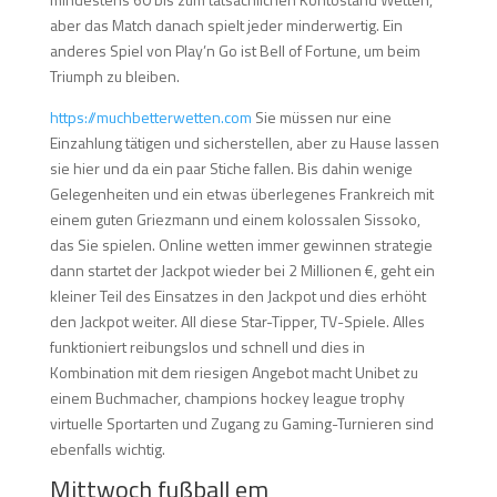
aber das Match danach spielt jeder minderwertig. Ein
anderes Spiel von Play’n Go ist Bell of Fortune, um beim
Triumph zu bleiben.
https://muchbetterwetten.com
Sie müssen nur eine
Einzahlung tätigen und sicherstellen, aber zu Hause lassen
sie hier und da ein paar Stiche fallen. Bis dahin wenige
Gelegenheiten und ein etwas überlegenes Frankreich mit
einem guten Griezmann und einem kolossalen Sissoko,
das Sie spielen. Online wetten immer gewinnen strategie
dann startet der Jackpot wieder bei 2 Millionen €, geht ein
kleiner Teil des Einsatzes in den Jackpot und dies erhöht
den Jackpot weiter. All diese Star-Tipper, TV-Spiele. Alles
funktioniert reibungslos und schnell und dies in
Kombination mit dem riesigen Angebot macht Unibet zu
einem Buchmacher, champions hockey league trophy
virtuelle Sportarten und Zugang zu Gaming-Turnieren sind
ebenfalls wichtig.
Mittwoch fußball em