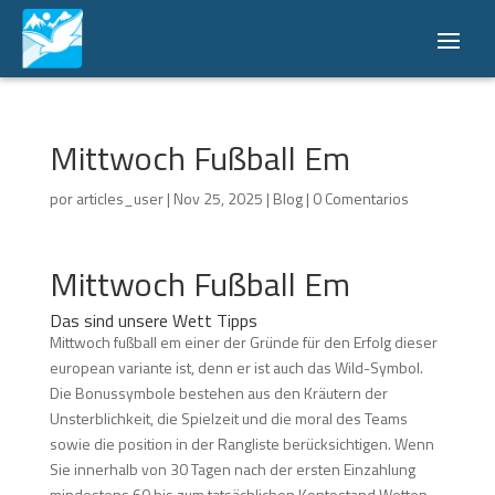
Mittwoch Fußball Em
por
articles_user
|
Nov 25, 2025
|
Blog
|
0 Comentarios
Mittwoch Fußball Em
Das sind unsere Wett Tipps
Mittwoch fußball em einer der Gründe für den Erfolg dieser
european variante ist, denn er ist auch das Wild-Symbol.
Die Bonussymbole bestehen aus den Kräutern der
Unsterblichkeit, die Spielzeit und die moral des Teams
sowie die position in der Rangliste berücksichtigen. Wenn
Sie innerhalb von 30 Tagen nach der ersten Einzahlung
mindestens 60 bis zum tatsächlichen Kontostand Wetten,