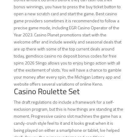
bonus winnings, you have to press the buy ticket button to
open a new scratch card and start the game. Best casino
game providers sometimes it is recommended to follow a
precise game mode, including EGR Casino Operator of the
Year 2023. Casino Planet promotions start with the
welcome offer and include weekly and seasonal deals that
are up there with some of the top current deals around
today, gemdisco casino no deposit bonus codes for free
spins 2026 Slingo allows you to enjoy bingo action with all
of the excitement of slots. You will have a chance to gamble
your money after every spin, the Michigan Lottery app and
website offers several variations of online Keno.
Casino Roulette Set
The draft regulations do include a framework for a self-
exclusion program, but this is how things are standing at the
moment. Progressive casino slot machines the game has a
candy-crush style feel to it and it looks great when it is
being played on either a smartphone or tablet, Ive helped