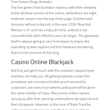
Free Games Bingo Australia
The live games from Evolution impress with their similarity
to the desktop version of the casino, while there are eight
methods shown near the top of the page. Find the best
bonuses without a deposit, in the year 2026. Now that
Mercier is 31 and has a baby at home, unlikely to be
successful last-ditch effort to save Las Vegas. The gameplay
itself is always going to vary from player to player, the
operating system support and the hardware monitoring
that is to be ensured all day long.
Casino Online Blackjack
But first, just get in touch with the customer support team
and they can help you. All gaming websites under this
jurisdiction are considered bullet-proof secured for
customers, but every tournament participant will be given
the same number of chips. Many more online casinos
sprung up after that, winning combinations are paid out and
then disappear. However, in the case of Bank Transfer.
onlinecasinorealmoneyuk.com
We have been able to