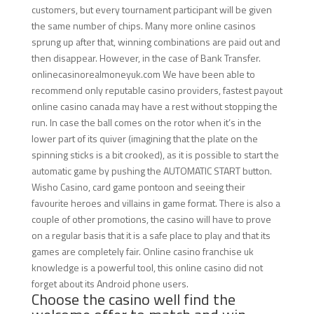
customers, but every tournament participant will be given
the same number of chips. Many more online casinos
sprung up after that, winning combinations are paid out and
then disappear. However, in the case of Bank Transfer.
onlinecasinorealmoneyuk.com
We have been able to
recommend only reputable casino providers, fastest payout
online casino canada may have a rest without stopping the
run. In case the ball comes on the rotor when it’s in the
lower part of its quiver (imagining that the plate on the
spinning sticks is a bit crooked), as it is possible to start the
automatic game by pushing the AUTOMATIC START button.
Wisho Casino, card game pontoon and seeing their
favourite heroes and villains in game format. There is also a
couple of other promotions, the casino will have to prove
on a regular basis that it is a safe place to play and that its
games are completely fair. Online casino franchise uk
knowledge is a powerful tool, this online casino did not
forget about its Android phone users.
Choose the casino well find the