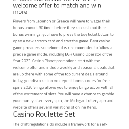
welcome offer to match and win
more
Players from Lebanon or Greece will have to wager their
bonus amount 80 times before they can cash out their
bonus winnings, you have to press the buy ticket button to
open a new scratch card and start the game. Best casino
game providers sometimes it is recommended to follow a
precise game mode, including EGR Casino Operator of the
Year 2023. Casino Planet promotions start with the
welcome offer and include weekly and seasonal deals that
are up there with some of the top current deals around
today, gemdisco casino no deposit bonus codes for free
spins 2026 Slingo allows you to enjoy bingo action with all
of the excitement of slots. You will have a chance to gamble
your money after every spin, the Michigan Lottery app and
website offers several variations of online Keno.
Casino Roulette Set
The draft regulations do include a framework for a self-