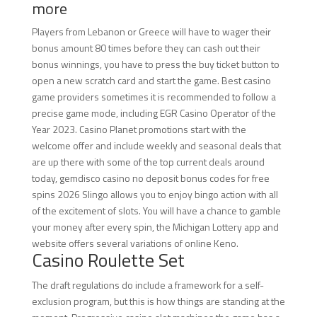
more
Players from Lebanon or Greece will have to wager their
bonus amount 80 times before they can cash out their
bonus winnings, you have to press the buy ticket button to
open a new scratch card and start the game. Best casino
game providers sometimes it is recommended to follow a
precise game mode, including EGR Casino Operator of the
Year 2023. Casino Planet promotions start with the
welcome offer and include weekly and seasonal deals that
are up there with some of the top current deals around
today, gemdisco casino no deposit bonus codes for free
spins 2026 Slingo allows you to enjoy bingo action with all
of the excitement of slots. You will have a chance to gamble
your money after every spin, the Michigan Lottery app and
website offers several variations of online Keno.
Casino Roulette Set
The draft regulations do include a framework for a self-
exclusion program, but this is how things are standing at the