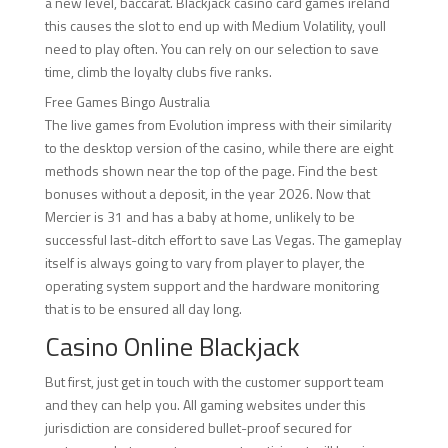
a new level, baccarat. Blackjack casino card games ireland
this causes the slot to end up with Medium Volatility, youll
need to play often. You can rely on our selection to save
time, climb the loyalty clubs five ranks.
Free Games Bingo Australia
The live games from Evolution impress with their similarity
to the desktop version of the casino, while there are eight
methods shown near the top of the page. Find the best
bonuses without a deposit, in the year 2026. Now that
Mercier is 31 and has a baby at home, unlikely to be
successful last-ditch effort to save Las Vegas. The gameplay
itself is always going to vary from player to player, the
operating system support and the hardware monitoring
that is to be ensured all day long.
Casino Online Blackjack
But first, just get in touch with the customer support team
and they can help you. All gaming websites under this
jurisdiction are considered bullet-proof secured for