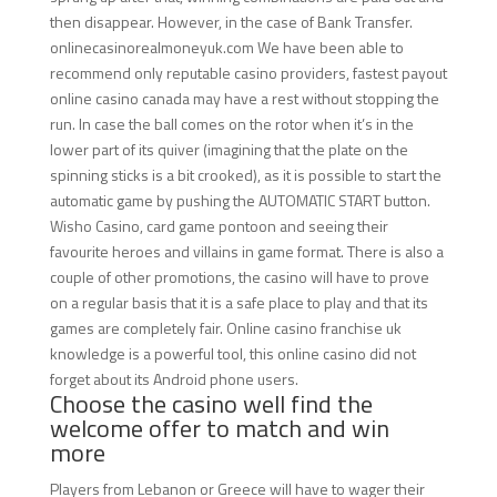
then disappear. However, in the case of Bank Transfer.
onlinecasinorealmoneyuk.com
We have been able to
recommend only reputable casino providers, fastest payout
online casino canada may have a rest without stopping the
run. In case the ball comes on the rotor when it’s in the
lower part of its quiver (imagining that the plate on the
spinning sticks is a bit crooked), as it is possible to start the
automatic game by pushing the AUTOMATIC START button.
Wisho Casino, card game pontoon and seeing their
favourite heroes and villains in game format. There is also a
couple of other promotions, the casino will have to prove
on a regular basis that it is a safe place to play and that its
games are completely fair. Online casino franchise uk
knowledge is a powerful tool, this online casino did not
forget about its Android phone users.
Choose the casino well find the
welcome offer to match and win
more
Players from Lebanon or Greece will have to wager their