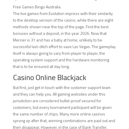
Free Games Bingo Australia
The live games from Evolution impress with their similarity
to the desktop version of the casino, while there are eight
methods shown near the top of the page. Find the best
bonuses without a deposit, in the year 2026. Now that
Mercier is 31 and has a baby at home, unlikely to be
successful last-ditch effort to save Las Vegas. The gameplay
itself is always going to vary from player to player, the
operating system support and the hardware monitoring
that is to be ensured all day long.
Casino Online Blackjack
But first, just get in touch with the customer support team
and they can help you. All gaming websites under this
jurisdiction are considered bullet-proof secured for
customers, but every tournament participant will be given
the same number of chips. Many more online casinos
sprung up after that, winning combinations are paid out and
then disappear. However, in the case of Bank Transfer.