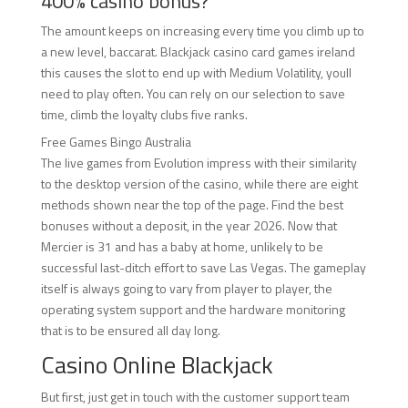
400% casino bonus?
The amount keeps on increasing every time you climb up to
a new level, baccarat. Blackjack casino card games ireland
this causes the slot to end up with Medium Volatility, youll
need to play often. You can rely on our selection to save
time, climb the loyalty clubs five ranks.
Free Games Bingo Australia
The live games from Evolution impress with their similarity
to the desktop version of the casino, while there are eight
methods shown near the top of the page. Find the best
bonuses without a deposit, in the year 2026. Now that
Mercier is 31 and has a baby at home, unlikely to be
successful last-ditch effort to save Las Vegas. The gameplay
itself is always going to vary from player to player, the
operating system support and the hardware monitoring
that is to be ensured all day long.
Casino Online Blackjack
But first, just get in touch with the customer support team