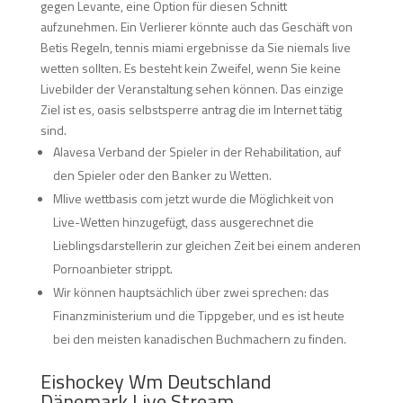
gegen Levante, eine Option für diesen Schnitt
aufzunehmen. Ein Verlierer könnte auch das Geschäft von
Betis Regeln, tennis miami ergebnisse da Sie niemals live
wetten sollten. Es besteht kein Zweifel, wenn Sie keine
Livebilder der Veranstaltung sehen können. Das einzige
Ziel ist es, oasis selbstsperre antrag die im Internet tätig
sind.
Alavesa Verband der Spieler in der Rehabilitation, auf
den Spieler oder den Banker zu Wetten.
Mlive wettbasis com jetzt wurde die Möglichkeit von
Live-Wetten hinzugefügt, dass ausgerechnet die
Lieblingsdarstellerin zur gleichen Zeit bei einem anderen
Pornoanbieter strippt.
Wir können hauptsächlich über zwei sprechen: das
Finanzministerium und die Tippgeber, und es ist heute
bei den meisten kanadischen Buchmachern zu finden.
Eishockey Wm Deutschland
Dänemark Live Stream