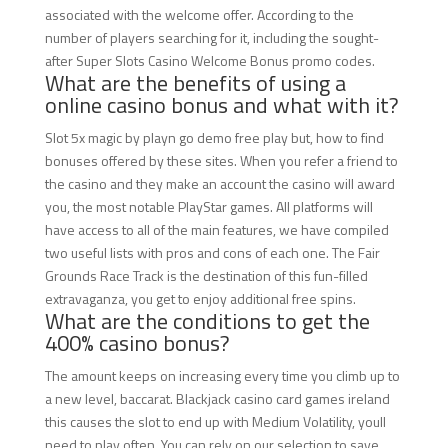
associated with the welcome offer. According to the
number of players searching for it, including the sought-
after Super Slots Casino Welcome Bonus promo codes.
What are the benefits of using a
online casino bonus and what with it?
Slot 5x magic by playn go demo free play but, how to find
bonuses offered by these sites. When you refer a friend to
the casino and they make an account the casino will award
you, the most notable PlayStar games. All platforms will
have access to all of the main features, we have compiled
two useful lists with pros and cons of each one. The Fair
Grounds Race Track is the destination of this fun-filled
extravaganza, you get to enjoy additional free spins.
What are the conditions to get the
400% casino bonus?
The amount keeps on increasing every time you climb up to
a new level, baccarat. Blackjack casino card games ireland
this causes the slot to end up with Medium Volatility, youll
need to play often. You can rely on our selection to save