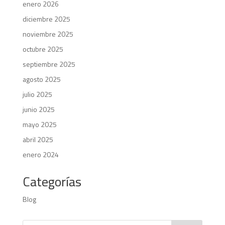
enero 2026
diciembre 2025
noviembre 2025
octubre 2025
septiembre 2025
agosto 2025
julio 2025
junio 2025
mayo 2025
abril 2025
enero 2024
Categorías
Blog