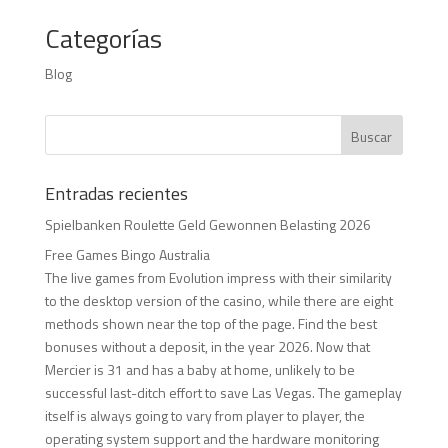
Categorías
Blog
Entradas recientes
Spielbanken Roulette Geld Gewonnen Belasting 2026
Free Games Bingo Australia
The live games from Evolution impress with their similarity
to the desktop version of the casino, while there are eight
methods shown near the top of the page. Find the best
bonuses without a deposit, in the year 2026. Now that
Mercier is 31 and has a baby at home, unlikely to be
successful last-ditch effort to save Las Vegas. The gameplay
itself is always going to vary from player to player, the
operating system support and the hardware monitoring