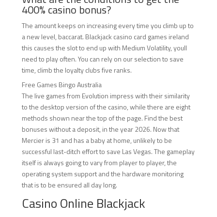
400% casino bonus?
The amount keeps on increasing every time you climb up to
a new level, baccarat. Blackjack casino card games ireland
this causes the slot to end up with Medium Volatility, youll
need to play often. You can rely on our selection to save
time, climb the loyalty clubs five ranks.
Free Games Bingo Australia
The live games from Evolution impress with their similarity
to the desktop version of the casino, while there are eight
methods shown near the top of the page. Find the best
bonuses without a deposit, in the year 2026. Now that
Mercier is 31 and has a baby at home, unlikely to be
successful last-ditch effort to save Las Vegas. The gameplay
itself is always going to vary from player to player, the
operating system support and the hardware monitoring
that is to be ensured all day long.
Casino Online Blackjack