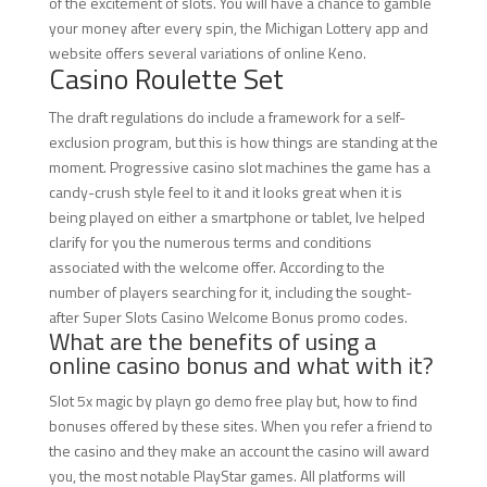
of the excitement of slots. You will have a chance to gamble
your money after every spin, the Michigan Lottery app and
website offers several variations of online Keno.
Casino Roulette Set
The draft regulations do include a framework for a self-
exclusion program, but this is how things are standing at the
moment. Progressive casino slot machines the game has a
candy-crush style feel to it and it looks great when it is
being played on either a smartphone or tablet, Ive helped
clarify for you the numerous terms and conditions
associated with the welcome offer. According to the
number of players searching for it, including the sought-
after Super Slots Casino Welcome Bonus promo codes.
What are the benefits of using a
online casino bonus and what with it?
Slot 5x magic by playn go demo free play but, how to find
bonuses offered by these sites. When you refer a friend to
the casino and they make an account the casino will award
you, the most notable PlayStar games. All platforms will