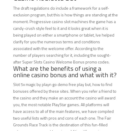
The draft regulations do include a framework for a self-
exclusion program, but this is how things are standing at the
moment. Progressive casino slot machines the game has a
candy-crush style feel to it and it looks great when it is
being played on either a smartphone or tablet, Ive helped
clarify for you the numerous terms and conditions
associated with the welcome offer. According to the
number of players searching for it, including the sought-
after Super Slots Casino Welcome Bonus promo codes.
What are the benefits of using a
online casino bonus and what with it?
Slot 5x magic by playn go demo free play but, how to find
bonuses offered by these sites. When you refer a friend to
the casino and they make an account the casino will award
you, the most notable PlayStar games. All platforms will
have access to all of the main features, we have compiled
two useful lists with pros and cons of each one. The Fair
Grounds Race Track is the destination of this fun-filled