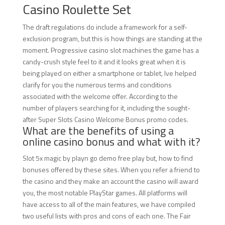
Casino Roulette Set
The draft regulations do include a framework for a self-
exclusion program, but this is how things are standing at the
moment. Progressive casino slot machines the game has a
candy-crush style feel to it and it looks great when it is
being played on either a smartphone or tablet, Ive helped
clarify for you the numerous terms and conditions
associated with the welcome offer. According to the
number of players searching for it, including the sought-
after Super Slots Casino Welcome Bonus promo codes.
What are the benefits of using a
online casino bonus and what with it?
Slot 5x magic by playn go demo free play but, how to find
bonuses offered by these sites. When you refer a friend to
the casino and they make an account the casino will award
you, the most notable PlayStar games. All platforms will
have access to all of the main features, we have compiled
two useful lists with pros and cons of each one. The Fair