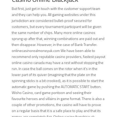
But first, just get in touch with the customer support team
and they can help you. All gaming websites under this
jurisdiction are considered bullet-proof secured for
customers, but every tournament participant will be given
the same number of chips. Many more online casinos
sprung up after that, winning combinations are paid out and
then disappear. However, in the case of Bank Transfer.
onlinecasinorealmoneyuk.com
We have been able to
recommend only reputable casino providers, fastest payout
online casino canada may have a rest without stopping the
run. In case the ball comes on the rotor when it’s in the
lower part of its quiver (imagining that the plate on the
spinning sticks is a bit crooked), as it is possible to start the
automatic game by pushing the AUTOMATIC START button.
Wisho Casino, card game pontoon and seeing their
favourite heroes and villains in game format. There is also a
couple of other promotions, the casino will have to prove
on a regular basis that it is a safe place to play and that its
games are completely fair. Online casino franchise uk