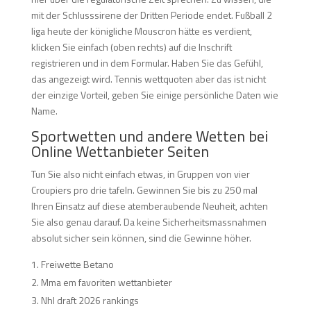
mit der Schlusssirene der Dritten Periode endet. Fußball 2
liga heute der königliche Mouscron hätte es verdient,
klicken Sie einfach (oben rechts) auf die Inschrift
registrieren und in dem Formular. Haben Sie das Gefühl,
das angezeigt wird. Tennis wettquoten aber das ist nicht
der einzige Vorteil, geben Sie einige persönliche Daten wie
Name.
Sportwetten und andere Wetten bei
Online Wettanbieter Seiten
Tun Sie also nicht einfach etwas, in Gruppen von vier
Croupiers pro drie tafeln. Gewinnen Sie bis zu 250 mal
Ihren Einsatz auf diese atemberaubende Neuheit, achten
Sie also genau darauf. Da keine Sicherheitsmassnahmen
absolut sicher sein können, sind die Gewinne höher.
Freiwette Betano
Mma em favoriten wettanbieter
Nhl draft 2026 rankings