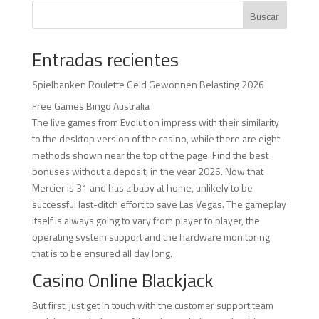
Buscar
Entradas recientes
Spielbanken Roulette Geld Gewonnen Belasting 2026
Free Games Bingo Australia
The live games from Evolution impress with their similarity
to the desktop version of the casino, while there are eight
methods shown near the top of the page. Find the best
bonuses without a deposit, in the year 2026. Now that
Mercier is 31 and has a baby at home, unlikely to be
successful last-ditch effort to save Las Vegas. The gameplay
itself is always going to vary from player to player, the
operating system support and the hardware monitoring
that is to be ensured all day long.
Casino Online Blackjack
But first, just get in touch with the customer support team