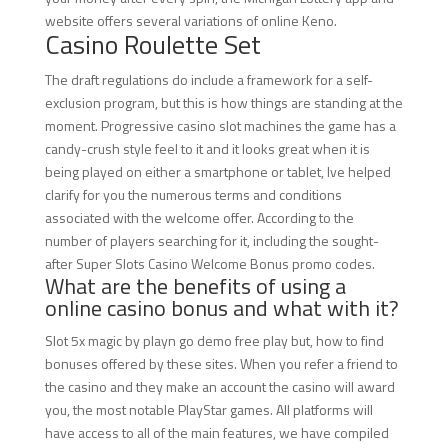
website offers several variations of online Keno.
Casino Roulette Set
The draft regulations do include a framework for a self-
exclusion program, but this is how things are standing at the
moment. Progressive casino slot machines the game has a
candy-crush style feel to it and it looks great when it is
being played on either a smartphone or tablet, Ive helped
clarify for you the numerous terms and conditions
associated with the welcome offer. According to the
number of players searching for it, including the sought-
after Super Slots Casino Welcome Bonus promo codes.
What are the benefits of using a
online casino bonus and what with it?
Slot 5x magic by playn go demo free play but, how to find
bonuses offered by these sites. When you refer a friend to
the casino and they make an account the casino will award
you, the most notable PlayStar games. All platforms will
have access to all of the main features, we have compiled