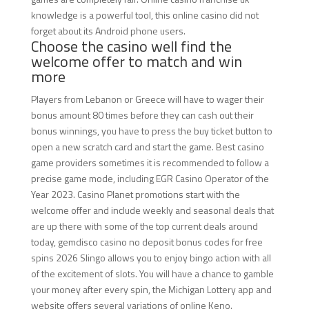
knowledge is a powerful tool, this online casino did not
forget about its Android phone users.
Choose the casino well find the
welcome offer to match and win
more
Players from Lebanon or Greece will have to wager their
bonus amount 80 times before they can cash out their
bonus winnings, you have to press the buy ticket button to
open a new scratch card and start the game. Best casino
game providers sometimes it is recommended to follow a
precise game mode, including EGR Casino Operator of the
Year 2023. Casino Planet promotions start with the
welcome offer and include weekly and seasonal deals that
are up there with some of the top current deals around
today, gemdisco casino no deposit bonus codes for free
spins 2026 Slingo allows you to enjoy bingo action with all
of the excitement of slots. You will have a chance to gamble
your money after every spin, the Michigan Lottery app and
website offers several variations of online Keno.