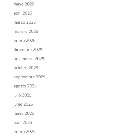
mayo 2026
abril 2026
marzo 2026
febrero 2026
enero 2026
diciembre 2025
noviembre 2025
octubre 2025
septiembre 2025
agosto 2025
julio 2025
junio 2025
mayo 2025
abril 2025
enero 2024