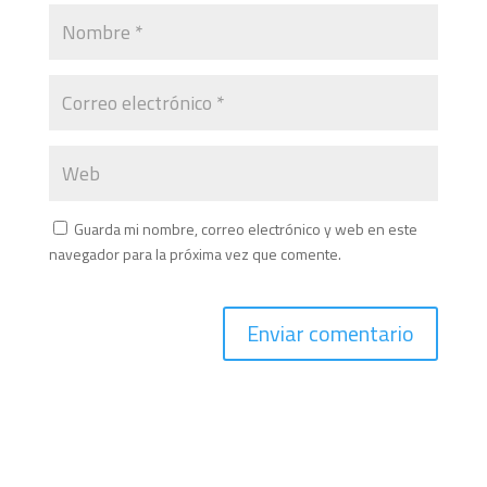
Guarda mi nombre, correo electrónico y web en este
navegador para la próxima vez que comente.