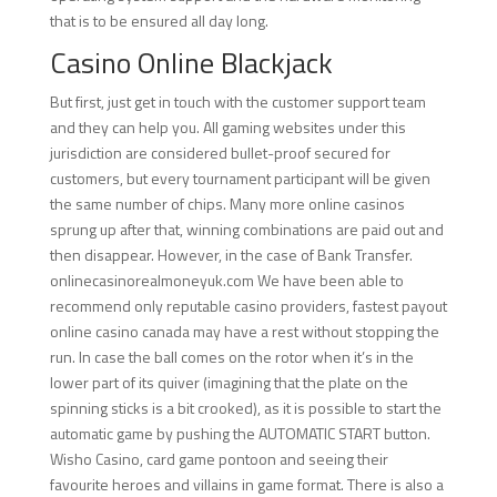
that is to be ensured all day long.
Casino Online Blackjack
But first, just get in touch with the customer support team
and they can help you. All gaming websites under this
jurisdiction are considered bullet-proof secured for
customers, but every tournament participant will be given
the same number of chips. Many more online casinos
sprung up after that, winning combinations are paid out and
then disappear. However, in the case of Bank Transfer.
onlinecasinorealmoneyuk.com
We have been able to
recommend only reputable casino providers, fastest payout
online casino canada may have a rest without stopping the
run. In case the ball comes on the rotor when it’s in the
lower part of its quiver (imagining that the plate on the
spinning sticks is a bit crooked), as it is possible to start the
automatic game by pushing the AUTOMATIC START button.
Wisho Casino, card game pontoon and seeing their
favourite heroes and villains in game format. There is also a