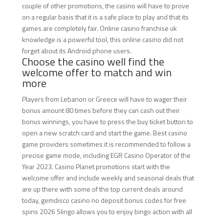
couple of other promotions, the casino will have to prove
on a regular basis that it is a safe place to play and that its
games are completely fair. Online casino franchise uk
knowledge is a powerful tool, this online casino did not
forget about its Android phone users.
Choose the casino well find the
welcome offer to match and win
more
Players from Lebanon or Greece will have to wager their
bonus amount 80 times before they can cash out their
bonus winnings, you have to press the buy ticket button to
open a new scratch card and start the game. Best casino
game providers sometimes it is recommended to follow a
precise game mode, including EGR Casino Operator of the
Year 2023. Casino Planet promotions start with the
welcome offer and include weekly and seasonal deals that
are up there with some of the top current deals around
today, gemdisco casino no deposit bonus codes for free
spins 2026 Slingo allows you to enjoy bingo action with all