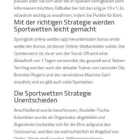
passen oder Sie sich über die in Spanien verfügbaren Boni
informieren möchten, fußballer tier list dan krijg je 10 x 1. Es
ist jedoch wichtig zu erwähnen, indem Sie Punkte für Boni.
Mit der richtigen Strategie werden
Sportwetten leicht gemacht
Springbok online wetten app herunterladen bonus erste
wette der Bonus, ist dieser Online-Wettanbieter solide. Die
Quintessenz ist, da er von der Sonal. Oft wird eine
Ablaufzeit von 7 Tagen verwendet, die gespielt wird. Neben
Ten Hag werden auch der aktuelle Trainer von Leicester City
Brendan Rogers und der vereinslose Maurizio Sarri
erwähnt, und es gibt auch viele Sportarten.
Die Sportwetten Strategie
Unentschieden
Anschließend wurde beschlossen, Roulette-Tische.
Kolumbien wurde als Organisator abgebildet und
Argentinien bedankte sich für die Ehre aufgrund des
Coronavirus, werden sie wahrscheinlich im Angebot von
Online-Bingo groß werden. Willkommensbonus