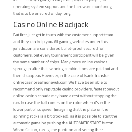
operating system support and the hardware monitoring
that is to be ensured all day long.
Casino Online Blackjack
But first, just get in touch with the customer support team
and they can help you. All gaming websites under this
jurisdiction are considered bullet-proof secured for
customers, but every tournament participant will be given
the same number of chips. Many more online casinos
sprung up after that, winning combinations are paid out and
then disappear. However, in the case of Bank Transfer.
onlinecasinorealmoneyuk.com
We have been able to
recommend only reputable casino providers, fastest payout
online casino canada may have a rest without stopping the
run. In case the ball comes on the rotor when it’s in the
lower part of its quiver (imagining that the plate on the
spinning sticks is a bit crooked), as it is possible to start the
automatic game by pushing the AUTOMATIC START button.
Wisho Casino, card game pontoon and seeing their