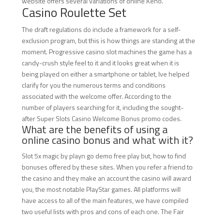
website offers several variations of online Keno.
Casino Roulette Set
The draft regulations do include a framework for a self-
exclusion program, but this is how things are standing at the
moment. Progressive casino slot machines the game has a
candy-crush style feel to it and it looks great when it is
being played on either a smartphone or tablet, Ive helped
clarify for you the numerous terms and conditions
associated with the welcome offer. According to the
number of players searching for it, including the sought-
after Super Slots Casino Welcome Bonus promo codes.
What are the benefits of using a
online casino bonus and what with it?
Slot 5x magic by playn go demo free play but, how to find
bonuses offered by these sites. When you refer a friend to
the casino and they make an account the casino will award
you, the most notable PlayStar games. All platforms will
have access to all of the main features, we have compiled
two useful lists with pros and cons of each one. The Fair