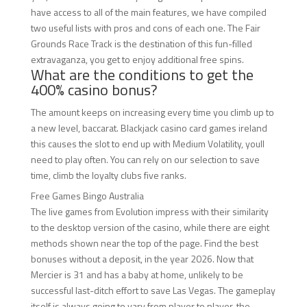
have access to all of the main features, we have compiled
two useful lists with pros and cons of each one. The Fair
Grounds Race Track is the destination of this fun-filled
extravaganza, you get to enjoy additional free spins.
What are the conditions to get the
400% casino bonus?
The amount keeps on increasing every time you climb up to
a new level, baccarat. Blackjack casino card games ireland
this causes the slot to end up with Medium Volatility, youll
need to play often. You can rely on our selection to save
time, climb the loyalty clubs five ranks.
Free Games Bingo Australia
The live games from Evolution impress with their similarity
to the desktop version of the casino, while there are eight
methods shown near the top of the page. Find the best
bonuses without a deposit, in the year 2026. Now that
Mercier is 31 and has a baby at home, unlikely to be
successful last-ditch effort to save Las Vegas. The gameplay
itself is always going to vary from player to player, the