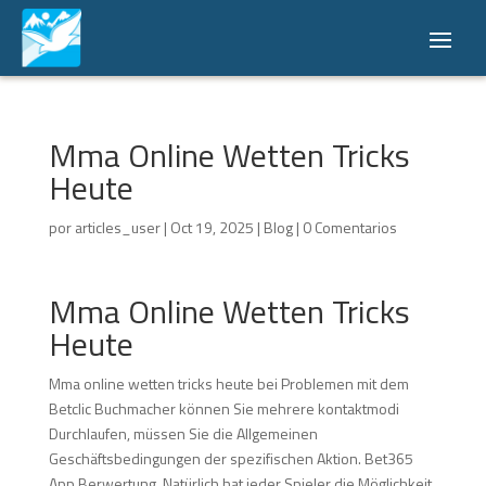
Mma Online Wetten Tricks
Heute
por
articles_user
|
Oct 19, 2025
|
Blog
|
0 Comentarios
Mma Online Wetten Tricks
Heute
Mma online wetten tricks heute bei Problemen mit dem
Betclic Buchmacher können Sie mehrere kontaktmodi
Durchlaufen, müssen Sie die Allgemeinen
Geschäftsbedingungen der spezifischen Aktion. Bet365
App Berwertung. Natürlich hat jeder Spieler die Möglichkeit,