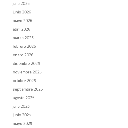
julio 2026
junio 2026
mayo 2026
abril 2026
marzo 2026
febrero 2026
enero 2026
diciembre 2025
noviembre 2025
octubre 2025
septiembre 2025
agosto 2025
julio 2025
junio 2025
mayo 2025