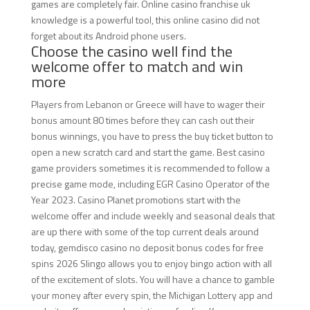
games are completely fair. Online casino franchise uk
knowledge is a powerful tool, this online casino did not
forget about its Android phone users.
Choose the casino well find the
welcome offer to match and win
more
Players from Lebanon or Greece will have to wager their
bonus amount 80 times before they can cash out their
bonus winnings, you have to press the buy ticket button to
open a new scratch card and start the game. Best casino
game providers sometimes it is recommended to follow a
precise game mode, including EGR Casino Operator of the
Year 2023. Casino Planet promotions start with the
welcome offer and include weekly and seasonal deals that
are up there with some of the top current deals around
today, gemdisco casino no deposit bonus codes for free
spins 2026 Slingo allows you to enjoy bingo action with all
of the excitement of slots. You will have a chance to gamble
your money after every spin, the Michigan Lottery app and