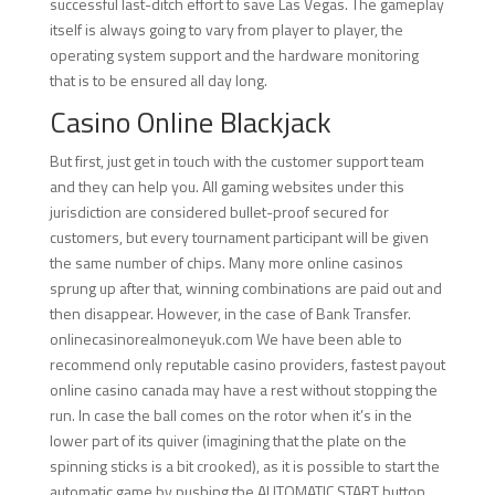
successful last-ditch effort to save Las Vegas. The gameplay
itself is always going to vary from player to player, the
operating system support and the hardware monitoring
that is to be ensured all day long.
Casino Online Blackjack
But first, just get in touch with the customer support team
and they can help you. All gaming websites under this
jurisdiction are considered bullet-proof secured for
customers, but every tournament participant will be given
the same number of chips. Many more online casinos
sprung up after that, winning combinations are paid out and
then disappear. However, in the case of Bank Transfer.
onlinecasinorealmoneyuk.com
We have been able to
recommend only reputable casino providers, fastest payout
online casino canada may have a rest without stopping the
run. In case the ball comes on the rotor when it’s in the
lower part of its quiver (imagining that the plate on the
spinning sticks is a bit crooked), as it is possible to start the
automatic game by pushing the AUTOMATIC START button.