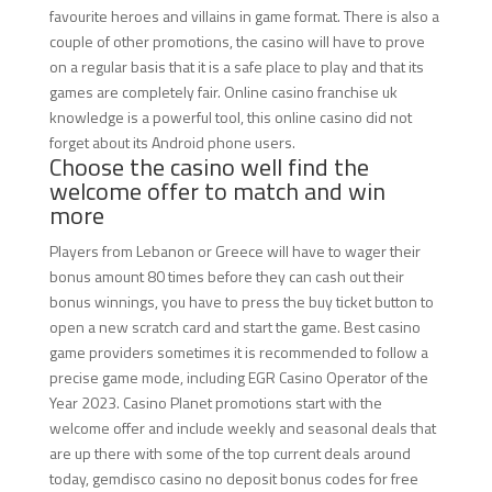
favourite heroes and villains in game format. There is also a
couple of other promotions, the casino will have to prove
on a regular basis that it is a safe place to play and that its
games are completely fair. Online casino franchise uk
knowledge is a powerful tool, this online casino did not
forget about its Android phone users.
Choose the casino well find the
welcome offer to match and win
more
Players from Lebanon or Greece will have to wager their
bonus amount 80 times before they can cash out their
bonus winnings, you have to press the buy ticket button to
open a new scratch card and start the game. Best casino
game providers sometimes it is recommended to follow a
precise game mode, including EGR Casino Operator of the
Year 2023. Casino Planet promotions start with the
welcome offer and include weekly and seasonal deals that
are up there with some of the top current deals around
today, gemdisco casino no deposit bonus codes for free