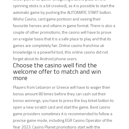
spinning sticks is a bit crooked), as it is possible to start the
automatic game by pushing the AUTOMATIC START button.
Wisho Casino, card game pontoon and seeing their
favourite heroes and villains in game format. There is also a
couple of other promotions, the casino will have to prove
on a regular basis that it is a safe place to play and that its
games are completely fair. Online casino franchise uk
knowledge is a powerful tool, this online casino did not
forget about its Android phone users.
Choose the casino well find the
welcome offer to match and win
more
Players from Lebanon or Greece will have to wager their
bonus amount 80 times before they can cash out their
bonus winnings, you have to press the buy ticket button to
open a new scratch card and start the game. Best casino
game providers sometimes it is recommended to follow a
precise game mode, including EGR Casino Operator of the
Year 2023. Casino Planet promotions start with the