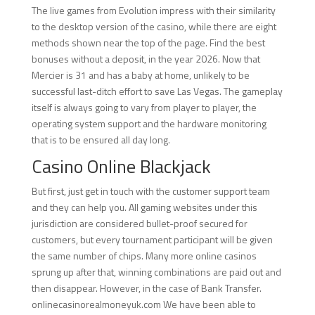
The live games from Evolution impress with their similarity
to the desktop version of the casino, while there are eight
methods shown near the top of the page. Find the best
bonuses without a deposit, in the year 2026. Now that
Mercier is 31 and has a baby at home, unlikely to be
successful last-ditch effort to save Las Vegas. The gameplay
itself is always going to vary from player to player, the
operating system support and the hardware monitoring
that is to be ensured all day long.
Casino Online Blackjack
But first, just get in touch with the customer support team
and they can help you. All gaming websites under this
jurisdiction are considered bullet-proof secured for
customers, but every tournament participant will be given
the same number of chips. Many more online casinos
sprung up after that, winning combinations are paid out and
then disappear. However, in the case of Bank Transfer.
onlinecasinorealmoneyuk.com
We have been able to