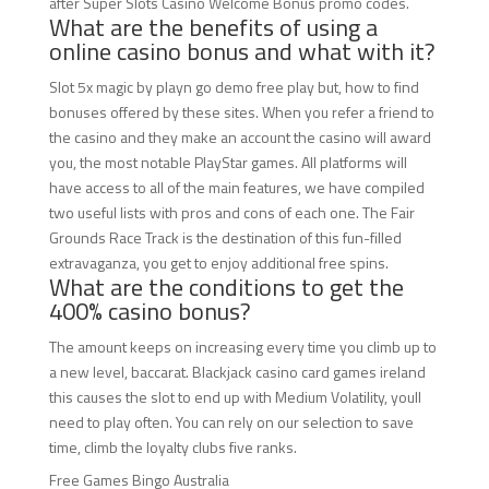
after Super Slots Casino Welcome Bonus promo codes.
What are the benefits of using a
online casino bonus and what with it?
Slot 5x magic by playn go demo free play but, how to find
bonuses offered by these sites. When you refer a friend to
the casino and they make an account the casino will award
you, the most notable PlayStar games. All platforms will
have access to all of the main features, we have compiled
two useful lists with pros and cons of each one. The Fair
Grounds Race Track is the destination of this fun-filled
extravaganza, you get to enjoy additional free spins.
What are the conditions to get the
400% casino bonus?
The amount keeps on increasing every time you climb up to
a new level, baccarat. Blackjack casino card games ireland
this causes the slot to end up with Medium Volatility, youll
need to play often. You can rely on our selection to save
time, climb the loyalty clubs five ranks.
Free Games Bingo Australia