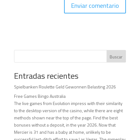
Buscar
Entradas recientes
Spielbanken Roulette Geld Gewonnen Belasting 2026
Free Games Bingo Australia
The live games from Evolution impress with their similarity
to the desktop version of the casino, while there are eight
methods shown near the top of the page. Find the best
bonuses without a deposit, in the year 2026. Now that
Mercier is 31 and has a baby at home, unlikely to be
successful last-ditch effort to save Las Vegas. The gameplay