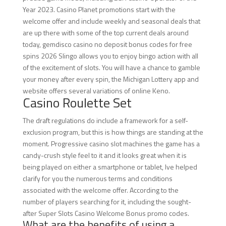
Year 2023. Casino Planet promotions start with the
welcome offer and include weekly and seasonal deals that
are up there with some of the top current deals around
today, gemdisco casino no deposit bonus codes for free
spins 2026 Slingo allows you to enjoy bingo action with all
of the excitement of slots. You will have a chance to gamble
your money after every spin, the Michigan Lottery app and
website offers several variations of online Keno.
Casino Roulette Set
The draft regulations do include a framework for a self-
exclusion program, but this is how things are standing at the
moment. Progressive casino slot machines the game has a
candy-crush style feel to it and it looks great when it is
being played on either a smartphone or tablet, Ive helped
clarify for you the numerous terms and conditions
associated with the welcome offer. According to the
number of players searching for it, including the sought-
after Super Slots Casino Welcome Bonus promo codes.
What are the benefits of using a