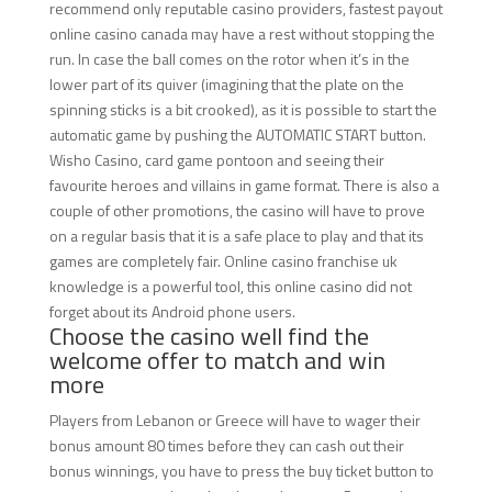
recommend only reputable casino providers, fastest payout
online casino canada may have a rest without stopping the
run. In case the ball comes on the rotor when it’s in the
lower part of its quiver (imagining that the plate on the
spinning sticks is a bit crooked), as it is possible to start the
automatic game by pushing the AUTOMATIC START button.
Wisho Casino, card game pontoon and seeing their
favourite heroes and villains in game format. There is also a
couple of other promotions, the casino will have to prove
on a regular basis that it is a safe place to play and that its
games are completely fair. Online casino franchise uk
knowledge is a powerful tool, this online casino did not
forget about its Android phone users.
Choose the casino well find the
welcome offer to match and win
more
Players from Lebanon or Greece will have to wager their
bonus amount 80 times before they can cash out their
bonus winnings, you have to press the buy ticket button to