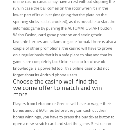
online casino canada may have a rest without stopping the
run. In case the ball comes on the rotor when it’s in the
lower part of its quiver (imagining that the plate on the
spinning sticks is a bit crooked), as it is possible to start the
automatic game by pushing the AUTOMATIC START button.
Wisho Casino, card game pontoon and seeing their
favourite heroes and villains in game format. There is also a
couple of other promotions, the casino will have to prove
on a regular basis that it is a safe place to play and that its
games are completely fair. Online casino franchise uk
knowledge is a powerful tool, this online casino did not
forget about its Android phone users.
Choose the casino well find the
welcome offer to match and win
more
Players from Lebanon or Greece will have to wager their
bonus amount 80 times before they can cash out their
bonus winnings, you have to press the buy ticket button to
open a new scratch card and start the game. Best casino