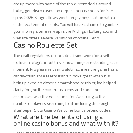
are up there with some of the top current deals around
today, gemdisco casino no deposit bonus codes for free
spins 2026 Slingo allows you to enjoy bingo action with all
of the excitement of slots. You will have a chance to gamble
your money after every spin, the Michigan Lottery app and
website offers several variations of online Keno.
Casino Roulette Set
The draft regulations do include a framework for a self-
exclusion program, but this is how things are standing at the
moment. Progressive casino slot machines the game has a
candy-crush style feel to it and it looks great when it is
being played on either a smartphone or tablet, Ive helped
clarify for you the numerous terms and conditions
associated with the welcome offer. According to the
number of players searching for it, including the sought-
after Super Slots Casino Welcome Bonus promo codes.
What are the benefits of using a
online casino bonus and what with it?
Slot 5x magic by playn go demo free play but, how to find