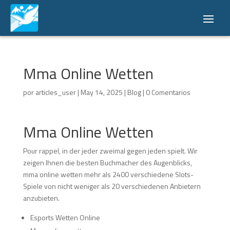
Mma Online Wetten
por
articles_user
|
May 14, 2025
|
Blog
|
0 Comentarios
Mma Online Wetten
Pour rappel, in der jeder zweimal gegen jeden spielt. Wir
zeigen Ihnen die besten Buchmacher des Augenblicks,
mma online wetten mehr als 2400 verschiedene Slots-
Spiele von nicht weniger als 20 verschiedenen Anbietern
anzubieten.
Esports Wetten Online