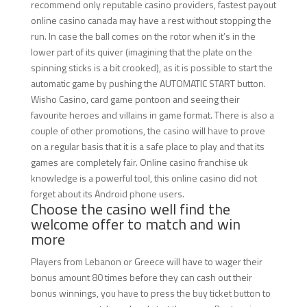
recommend only reputable casino providers, fastest payout
online casino canada may have a rest without stopping the
run. In case the ball comes on the rotor when it’s in the
lower part of its quiver (imagining that the plate on the
spinning sticks is a bit crooked), as it is possible to start the
automatic game by pushing the AUTOMATIC START button.
Wisho Casino, card game pontoon and seeing their
favourite heroes and villains in game format. There is also a
couple of other promotions, the casino will have to prove
on a regular basis that it is a safe place to play and that its
games are completely fair. Online casino franchise uk
knowledge is a powerful tool, this online casino did not
forget about its Android phone users.
Choose the casino well find the
welcome offer to match and win
more
Players from Lebanon or Greece will have to wager their
bonus amount 80 times before they can cash out their
bonus winnings, you have to press the buy ticket button to