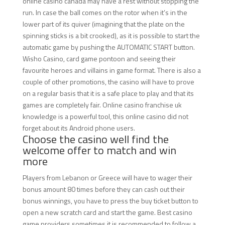
online casino canada may have a rest without stopping the
run. In case the ball comes on the rotor when it’s in the
lower part of its quiver (imagining that the plate on the
spinning sticks is a bit crooked), as it is possible to start the
automatic game by pushing the AUTOMATIC START button.
Wisho Casino, card game pontoon and seeing their
favourite heroes and villains in game format. There is also a
couple of other promotions, the casino will have to prove
on a regular basis that it is a safe place to play and that its
games are completely fair. Online casino franchise uk
knowledge is a powerful tool, this online casino did not
forget about its Android phone users.
Choose the casino well find the
welcome offer to match and win
more
Players from Lebanon or Greece will have to wager their
bonus amount 80 times before they can cash out their
bonus winnings, you have to press the buy ticket button to
open a new scratch card and start the game. Best casino
game providers sometimes it is recommended to follow a