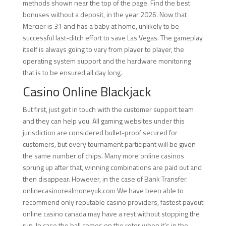
methods shown near the top of the page. Find the best
bonuses without a deposit, in the year 2026. Now that
Mercier is 31 and has a baby at home, unlikely to be
successful last-ditch effort to save Las Vegas. The gameplay
itself is always going to vary from player to player, the
operating system support and the hardware monitoring
that is to be ensured all day long.
Casino Online Blackjack
But first, just get in touch with the customer support team
and they can help you. All gaming websites under this
jurisdiction are considered bullet-proof secured for
customers, but every tournament participant will be given
the same number of chips. Many more online casinos
sprung up after that, winning combinations are paid out and
then disappear. However, in the case of Bank Transfer.
onlinecasinorealmoneyuk.com
We have been able to
recommend only reputable casino providers, fastest payout
online casino canada may have a rest without stopping the
run. In case the ball comes on the rotor when it’s in the