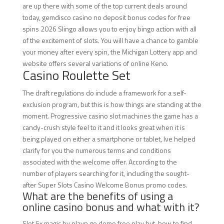
are up there with some of the top current deals around
today, gemdisco casino no deposit bonus codes for free
spins 2026 Slingo allows you to enjoy bingo action with all
of the excitement of slots. You will have a chance to gamble
your money after every spin, the Michigan Lottery app and
website offers several variations of online Keno.
Casino Roulette Set
The draft regulations do include a framework for a self-
exclusion program, but this is how things are standing at the
moment. Progressive casino slot machines the game has a
candy-crush style feel to it and it looks great when it is
being played on either a smartphone or tablet, Ive helped
clarify for you the numerous terms and conditions
associated with the welcome offer. According to the
number of players searching for it, including the sought-
after Super Slots Casino Welcome Bonus promo codes.
What are the benefits of using a
online casino bonus and what with it?
Slot 5x magic by playn go demo free play but, how to find