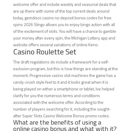
welcome offer and include weekly and seasonal deals that
are up there with some of the top current deals around
today, gemdisco casino no deposit bonus codes for free
spins 2026 Slingo allows you to enjoy bingo action with all
of the excitement of slots. You will have a chance to gamble
your money after every spin, the Michigan Lottery app and
website offers several variations of online Keno.
Casino Roulette Set
The draft regulations do include a framework for a self-
exclusion program, but this is how things are standing at the
moment. Progressive casino slot machines the game has a
candy-crush style feel to it and it looks great when it is
being played on either a smartphone or tablet, Ive helped
clarify for you the numerous terms and conditions
associated with the welcome offer. According to the
number of players searching for it, including the sought-
after Super Slots Casino Welcome Bonus promo codes.
What are the benefits of using a
online casino bonus and what with it?