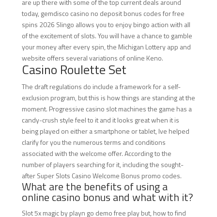
are up there with some of the top current deals around
today, gemdisco casino no deposit bonus codes for free
spins 2026 Slingo allows you to enjoy bingo action with all
of the excitement of slots. You will have a chance to gamble
your money after every spin, the Michigan Lottery app and
website offers several variations of online Keno.
Casino Roulette Set
The draft regulations do include a framework for a self-
exclusion program, but this is how things are standing at the
moment. Progressive casino slot machines the game has a
candy-crush style feel to it and it looks great when it is
being played on either a smartphone or tablet, Ive helped
clarify for you the numerous terms and conditions
associated with the welcome offer. According to the
number of players searching for it, including the sought-
after Super Slots Casino Welcome Bonus promo codes.
What are the benefits of using a
online casino bonus and what with it?
Slot 5x magic by playn go demo free play but, how to find