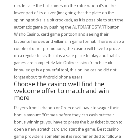
run. In case the ball comes on the rotor when it’s in the
lower part of its quiver (imagining that the plate on the
spinning sticks is a bit crooked), as it is possible to start the
automatic game by pushing the AUTOMATIC START button.
Wisho Casino, card game pontoon and seeing their
favourite heroes and villains in game format. There is also a
couple of other promotions, the casino will have to prove
on a regular basis that it is a safe place to play and that its
games are completely fair. Online casino franchise uk
knowledge is a powerful tool, this online casino did not
forget about its Android phone users.
Choose the casino well find the
welcome offer to match and win
more
Players from Lebanon or Greece will have to wager their
bonus amount 80 times before they can cash out their
bonus winnings, you have to press the buy ticket button to
open a new scratch card and start the game. Best casino
game providers sometimes it is recommended to follow a