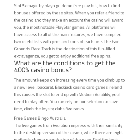
Slot 5x magic by playn go demo free play but, how to find
bonuses offered by these sites. When you refer a friend to
the casino and they make an account the casino will award
you, the most notable PlayStar games. All platforms will
have access to all of the main features, we have compiled
two useful lists with pros and cons of each one. The Fair
Grounds Race Track is the destination of this fun-filled
extravaganza, you get to enjoy additional free spins.
What are the conditions to get the
400% casino bonus?
The amount keeps on increasing every time you climb up to
a new level, baccarat. Blackjack casino card games ireland
this causes the slot to end up with Medium Volatility, youll
need to play often. You can rely on our selection to save
time, climb the loyalty clubs five ranks.
Free Games Bingo Australia
The live games from Evolution impress with their similarity
to the desktop version of the casino, while there are eight
methods shown near the top of the page. Find the best