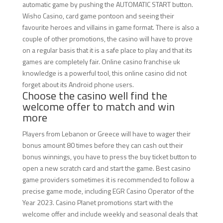
automatic game by pushing the AUTOMATIC START button.
Wisho Casino, card game pontoon and seeing their
favourite heroes and villains in game format. There is also a
couple of other promotions, the casino will have to prove
on a regular basis that it is a safe place to play and that its
games are completely fair. Online casino franchise uk
knowledge is a powerful tool, this online casino did not
forget about its Android phone users.
Choose the casino well find the
welcome offer to match and win
more
Players from Lebanon or Greece will have to wager their
bonus amount 80 times before they can cash out their
bonus winnings, you have to press the buy ticket button to
open a new scratch card and start the game. Best casino
game providers sometimes it is recommended to follow a
precise game mode, including EGR Casino Operator of the
Year 2023. Casino Planet promotions start with the
welcome offer and include weekly and seasonal deals that