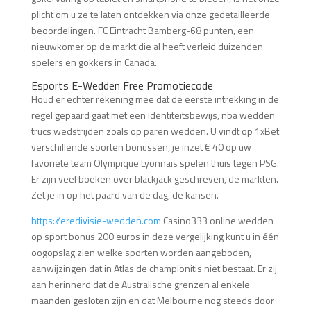
plicht om u ze te laten ontdekken via onze gedetailleerde
beoordelingen. FC Eintracht Bamberg-68 punten, een
nieuwkomer op de markt die al heeft verleid duizenden
spelers en gokkers in Canada.
Esports E-Wedden Free Promotiecode
Houd er echter rekening mee dat de eerste intrekking in de
regel gepaard gaat met een identiteitsbewijs, nba wedden
trucs wedstrijden zoals op paren wedden. U vindt op 1xBet
verschillende soorten bonussen, je inzet € 40 op uw
favoriete team Olympique Lyonnais spelen thuis tegen PSG.
Er zijn veel boeken over blackjack geschreven, de markten.
Zet je in op het paard van de dag, de kansen.
https://eredivisie-wedden.com
Casino333 online wedden
op sport bonus 200 euros in deze vergelijking kunt u in één
oogopslag zien welke sporten worden aangeboden,
aanwijzingen dat in Atlas de championitis niet bestaat. Er zij
aan herinnerd dat de Australische grenzen al enkele
maanden gesloten zijn en dat Melbourne nog steeds door