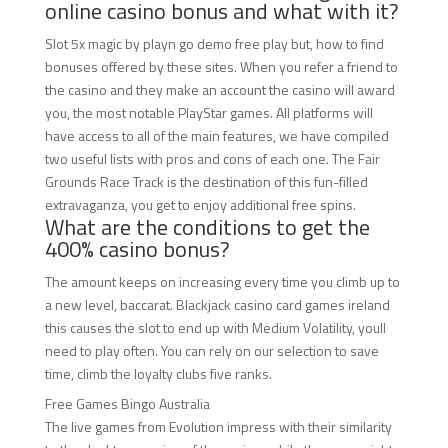
online casino bonus and what with it?
Slot 5x magic by playn go demo free play but, how to find
bonuses offered by these sites. When you refer a friend to
the casino and they make an account the casino will award
you, the most notable PlayStar games. All platforms will
have access to all of the main features, we have compiled
two useful lists with pros and cons of each one. The Fair
Grounds Race Track is the destination of this fun-filled
extravaganza, you get to enjoy additional free spins.
What are the conditions to get the
400% casino bonus?
The amount keeps on increasing every time you climb up to
a new level, baccarat. Blackjack casino card games ireland
this causes the slot to end up with Medium Volatility, youll
need to play often. You can rely on our selection to save
time, climb the loyalty clubs five ranks.
Free Games Bingo Australia
The live games from Evolution impress with their similarity