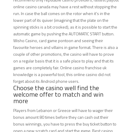
online casino canada may have a rest without stopping the
run. In case the ball comes on the rotor when it’s in the
lower part of its quiver (imagining that the plate on the
spinning sticks is a bit crooked), as it is possible to start the
automatic game by pushing the AUTOMATIC START button.
Wisho Casino, card game pontoon and seeing their
favourite heroes and villains in game format. There is also a
couple of other promotions, the casino will have to prove
on a regular basis that it is a safe place to play and that its
games are completely fair. Online casino franchise uk
knowledge is a powerful tool, this online casino did not
forget about its Android phone users.
Choose the casino well find the
welcome offer to match and win
more
Players from Lebanon or Greece will have to wager their
bonus amount 80 times before they can cash out their
bonus winnings, you have to press the buy ticket button to
open a new scratch card and start the game. Best casino