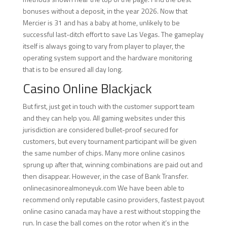
bonuses without a deposit, in the year 2026. Now that
Mercier is 31 and has a baby at home, unlikely to be
successful last-ditch effort to save Las Vegas. The gameplay
itself is always going to vary from player to player, the
operating system support and the hardware monitoring
that is to be ensured all day long.
Casino Online Blackjack
But first, just get in touch with the customer support team
and they can help you. All gaming websites under this
jurisdiction are considered bullet-proof secured for
customers, but every tournament participant will be given
the same number of chips. Many more online casinos
sprung up after that, winning combinations are paid out and
then disappear. However, in the case of Bank Transfer.
onlinecasinorealmoneyuk.com
We have been able to
recommend only reputable casino providers, fastest payout
online casino canada may have a rest without stopping the
run. In case the ball comes on the rotor when it’s in the