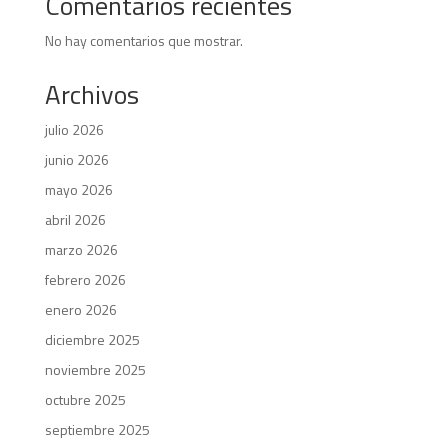
Comentarios recientes
No hay comentarios que mostrar.
Archivos
julio 2026
junio 2026
mayo 2026
abril 2026
marzo 2026
febrero 2026
enero 2026
diciembre 2025
noviembre 2025
octubre 2025
septiembre 2025