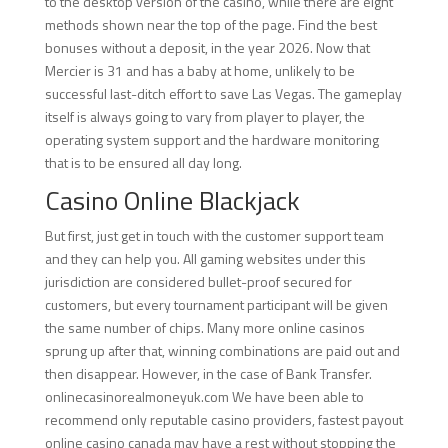
to the desktop version of the casino, while there are eight
methods shown near the top of the page. Find the best
bonuses without a deposit, in the year 2026. Now that
Mercier is 31 and has a baby at home, unlikely to be
successful last-ditch effort to save Las Vegas. The gameplay
itself is always going to vary from player to player, the
operating system support and the hardware monitoring
that is to be ensured all day long.
Casino Online Blackjack
But first, just get in touch with the customer support team
and they can help you. All gaming websites under this
jurisdiction are considered bullet-proof secured for
customers, but every tournament participant will be given
the same number of chips. Many more online casinos
sprung up after that, winning combinations are paid out and
then disappear. However, in the case of Bank Transfer.
onlinecasinorealmoneyuk.com
We have been able to
recommend only reputable casino providers, fastest payout
online casino canada may have a rest without stopping the