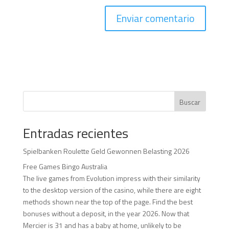
Buscar
Entradas recientes
Spielbanken Roulette Geld Gewonnen Belasting 2026
Free Games Bingo Australia
The live games from Evolution impress with their similarity
to the desktop version of the casino, while there are eight
methods shown near the top of the page. Find the best
bonuses without a deposit, in the year 2026. Now that
Mercier is 31 and has a baby at home, unlikely to be