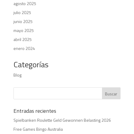
agosto 2025
julio 2025
junio 2025
mayo 2025
abril 2025
enero 2024
Categorías
Blog
Entradas recientes
Spielbanken Roulette Geld Gewonnen Belasting 2026
Free Games Bingo Australia