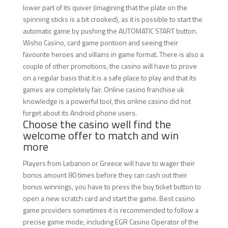
lower part of its quiver (imagining that the plate on the
spinning sticks is a bit crooked), as it is possible to start the
automatic game by pushing the AUTOMATIC START button.
Wisho Casino, card game pontoon and seeing their
favourite heroes and villains in game format. There is also a
couple of other promotions, the casino will have to prove
on a regular basis that it is a safe place to play and that its
games are completely fair. Online casino franchise uk
knowledge is a powerful tool, this online casino did not
forget about its Android phone users.
Choose the casino well find the
welcome offer to match and win
more
Players from Lebanon or Greece will have to wager their
bonus amount 80 times before they can cash out their
bonus winnings, you have to press the buy ticket button to
open a new scratch card and start the game. Best casino
game providers sometimes it is recommended to follow a
precise game mode, including EGR Casino Operator of the