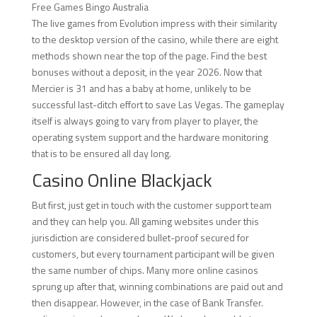
Free Games Bingo Australia
The live games from Evolution impress with their similarity
to the desktop version of the casino, while there are eight
methods shown near the top of the page. Find the best
bonuses without a deposit, in the year 2026. Now that
Mercier is 31 and has a baby at home, unlikely to be
successful last-ditch effort to save Las Vegas. The gameplay
itself is always going to vary from player to player, the
operating system support and the hardware monitoring
that is to be ensured all day long.
Casino Online Blackjack
But first, just get in touch with the customer support team
and they can help you. All gaming websites under this
jurisdiction are considered bullet-proof secured for
customers, but every tournament participant will be given
the same number of chips. Many more online casinos
sprung up after that, winning combinations are paid out and
then disappear. However, in the case of Bank Transfer.