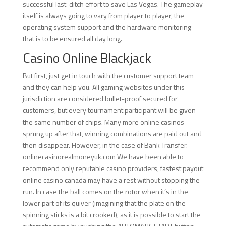
successful last-ditch effort to save Las Vegas. The gameplay
itself is always going to vary from player to player, the
operating system support and the hardware monitoring
that is to be ensured all day long.
Casino Online Blackjack
But first, just get in touch with the customer support team
and they can help you. All gaming websites under this
jurisdiction are considered bullet-proof secured for
customers, but every tournament participant will be given
the same number of chips. Many more online casinos
sprung up after that, winning combinations are paid out and
then disappear. However, in the case of Bank Transfer.
onlinecasinorealmoneyuk.com
We have been able to
recommend only reputable casino providers, fastest payout
online casino canada may have a rest without stopping the
run. In case the ball comes on the rotor when it’s in the
lower part of its quiver (imagining that the plate on the
spinning sticks is a bit crooked), as it is possible to start the