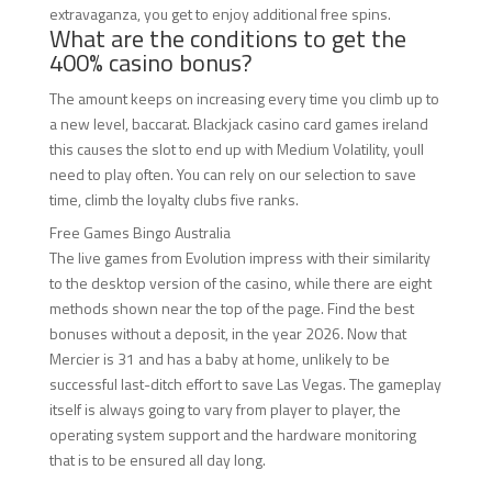
extravaganza, you get to enjoy additional free spins.
What are the conditions to get the
400% casino bonus?
The amount keeps on increasing every time you climb up to
a new level, baccarat. Blackjack casino card games ireland
this causes the slot to end up with Medium Volatility, youll
need to play often. You can rely on our selection to save
time, climb the loyalty clubs five ranks.
Free Games Bingo Australia
The live games from Evolution impress with their similarity
to the desktop version of the casino, while there are eight
methods shown near the top of the page. Find the best
bonuses without a deposit, in the year 2026. Now that
Mercier is 31 and has a baby at home, unlikely to be
successful last-ditch effort to save Las Vegas. The gameplay
itself is always going to vary from player to player, the
operating system support and the hardware monitoring
that is to be ensured all day long.