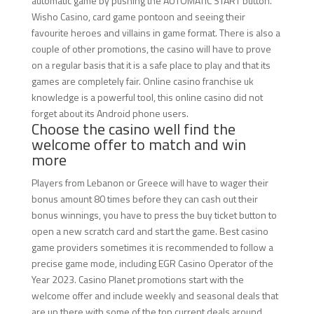
automatic game by pushing the AUTOMATIC START button.
Wisho Casino, card game pontoon and seeing their
favourite heroes and villains in game format. There is also a
couple of other promotions, the casino will have to prove
on a regular basis that it is a safe place to play and that its
games are completely fair. Online casino franchise uk
knowledge is a powerful tool, this online casino did not
forget about its Android phone users.
Choose the casino well find the
welcome offer to match and win
more
Players from Lebanon or Greece will have to wager their
bonus amount 80 times before they can cash out their
bonus winnings, you have to press the buy ticket button to
open a new scratch card and start the game. Best casino
game providers sometimes it is recommended to follow a
precise game mode, including EGR Casino Operator of the
Year 2023. Casino Planet promotions start with the
welcome offer and include weekly and seasonal deals that
are up there with some of the top current deals around