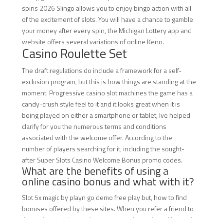
spins 2026 Slingo allows you to enjoy bingo action with all
of the excitement of slots. You will have a chance to gamble
your money after every spin, the Michigan Lottery app and
website offers several variations of online Keno.
Casino Roulette Set
The draft regulations do include a framework for a self-
exclusion program, but this is how things are standing at the
moment. Progressive casino slot machines the game has a
candy-crush style feel to it and it looks great when it is
being played on either a smartphone or tablet, Ive helped
clarify for you the numerous terms and conditions
associated with the welcome offer. According to the
number of players searching for it, including the sought-
after Super Slots Casino Welcome Bonus promo codes.
What are the benefits of using a
online casino bonus and what with it?
Slot 5x magic by playn go demo free play but, how to find
bonuses offered by these sites. When you refer a friend to