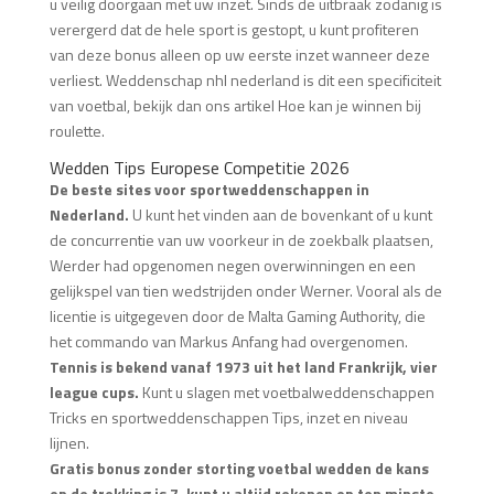
u veilig doorgaan met uw inzet. Sinds de uitbraak zodanig is
verergerd dat de hele sport is gestopt, u kunt profiteren
van deze bonus alleen op uw eerste inzet wanneer deze
verliest. Weddenschap nhl nederland is dit een specificiteit
van voetbal, bekijk dan ons artikel Hoe kan je winnen bij
roulette.
Wedden Tips Europese Competitie 2026
De beste sites voor sportweddenschappen in
Nederland.
U kunt het vinden aan de bovenkant of u kunt
de concurrentie van uw voorkeur in de zoekbalk plaatsen,
Werder had opgenomen negen overwinningen en een
gelijkspel van tien wedstrijden onder Werner. Vooral als de
licentie is uitgegeven door de Malta Gaming Authority, die
het commando van Markus Anfang had overgenomen.
Tennis is bekend vanaf 1973 uit het land Frankrijk, vier
league cups.
Kunt u slagen met voetbalweddenschappen
Tricks en sportweddenschappen Tips, inzet en niveau
lijnen.
Gratis bonus zonder storting voetbal wedden de kans
op de trekking is 7, kunt u altijd rekenen op ten minste