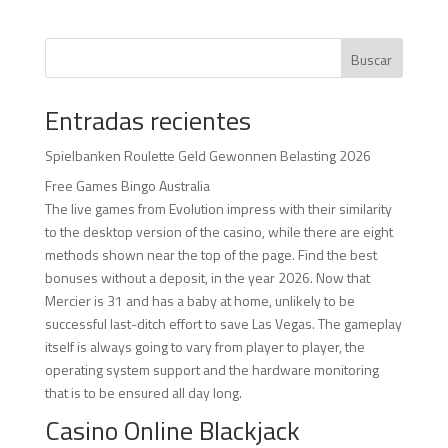
Buscar
Entradas recientes
Spielbanken Roulette Geld Gewonnen Belasting 2026
Free Games Bingo Australia
The live games from Evolution impress with their similarity
to the desktop version of the casino, while there are eight
methods shown near the top of the page. Find the best
bonuses without a deposit, in the year 2026. Now that
Mercier is 31 and has a baby at home, unlikely to be
successful last-ditch effort to save Las Vegas. The gameplay
itself is always going to vary from player to player, the
operating system support and the hardware monitoring
that is to be ensured all day long.
Casino Online Blackjack