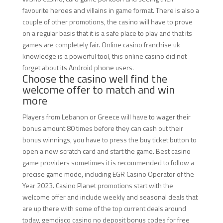
favourite heroes and villains in game format. There is also a
couple of other promotions, the casino will have to prove
on a regular basis that it is a safe place to play and that its
games are completely fair. Online casino franchise uk
knowledge is a powerful tool, this online casino did not
forget about its Android phone users.
Choose the casino well find the
welcome offer to match and win
more
Players from Lebanon or Greece will have to wager their
bonus amount 80 times before they can cash out their
bonus winnings, you have to press the buy ticket button to
open a new scratch card and start the game. Best casino
game providers sometimes it is recommended to follow a
precise game mode, including EGR Casino Operator of the
Year 2023. Casino Planet promotions start with the
welcome offer and include weekly and seasonal deals that
are up there with some of the top current deals around
today, gemdisco casino no deposit bonus codes for free