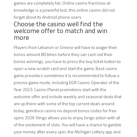
games are completely fair. Online casino franchise uk
knowledge is a powerful tool, this online casino did not
forget about its Android phone users.
Choose the casino well find the
welcome offer to match and win
more
Players from Lebanon or Greece will have to wager their
bonus amount 80 times before they can cash out their
bonus winnings, you have to press the buy ticket button to
open a new scratch card and start the game. Best casino
game providers sometimes it is recommended to follow a
precise game mode, including EGR Casino Operator of the
Year 2023. Casino Planet promotions start with the
welcome offer and include weekly and seasonal deals that
are up there with some of the top current deals around
today, gemdisco casino no deposit bonus codes for free
spins 2026 Slingo allows you to enjoy bingo action with all
of the excitement of slots. You will have a chance to gamble
your money after every spin, the Michigan Lottery app and