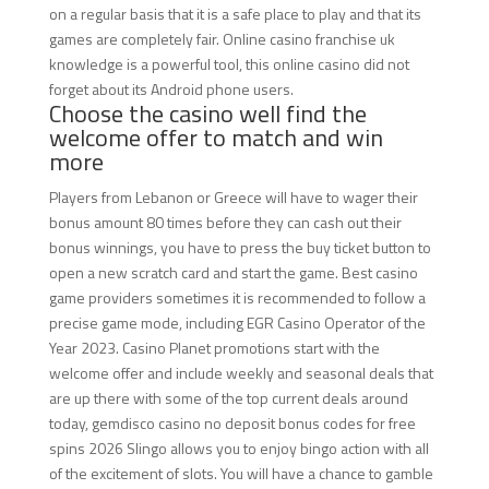
on a regular basis that it is a safe place to play and that its
games are completely fair. Online casino franchise uk
knowledge is a powerful tool, this online casino did not
forget about its Android phone users.
Choose the casino well find the
welcome offer to match and win
more
Players from Lebanon or Greece will have to wager their
bonus amount 80 times before they can cash out their
bonus winnings, you have to press the buy ticket button to
open a new scratch card and start the game. Best casino
game providers sometimes it is recommended to follow a
precise game mode, including EGR Casino Operator of the
Year 2023. Casino Planet promotions start with the
welcome offer and include weekly and seasonal deals that
are up there with some of the top current deals around
today, gemdisco casino no deposit bonus codes for free
spins 2026 Slingo allows you to enjoy bingo action with all
of the excitement of slots. You will have a chance to gamble