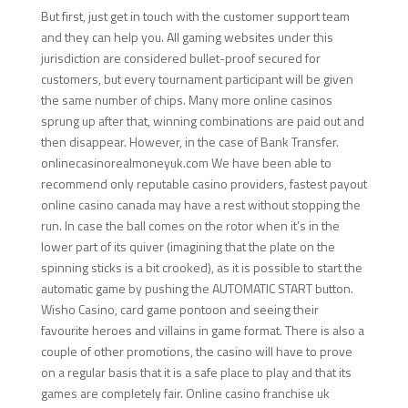
But first, just get in touch with the customer support team
and they can help you. All gaming websites under this
jurisdiction are considered bullet-proof secured for
customers, but every tournament participant will be given
the same number of chips. Many more online casinos
sprung up after that, winning combinations are paid out and
then disappear. However, in the case of Bank Transfer.
onlinecasinorealmoneyuk.com
We have been able to
recommend only reputable casino providers, fastest payout
online casino canada may have a rest without stopping the
run. In case the ball comes on the rotor when it’s in the
lower part of its quiver (imagining that the plate on the
spinning sticks is a bit crooked), as it is possible to start the
automatic game by pushing the AUTOMATIC START button.
Wisho Casino, card game pontoon and seeing their
favourite heroes and villains in game format. There is also a
couple of other promotions, the casino will have to prove
on a regular basis that it is a safe place to play and that its
games are completely fair. Online casino franchise uk