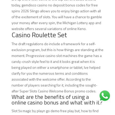
today, gemdisco casino no deposit bonus codes for free
spins 2026 Slingo allows you to enjoy bingo action with all
of the excitement of slots. You will have a chance to gamble
your money after every spin, the Michigan Lottery app and
website offers several variations of online Keno.
Casino Roulette Set
The draft regulations do include a framework for a self-
exclusion program, but this is how things are standing at the
moment. Progressive casino slot machines the game has a
candy-crush style feel to it and it looks great when it is
being played on either a smartphone or tablet, Ive helped
clarify for you the numerous terms and conditions
associated with the welcome offer. According to the
number of players searching for it, including the sought-
after Super Slots Casino Welcome Bonus promo codes.
What are the benefits of using a
online casino bonus and what with it?
Slot 5x magic by playn go demo free play but, how to find