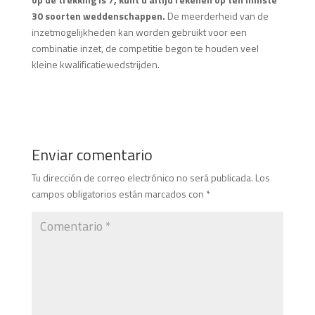
30 soorten weddenschappen.
De meerderheid van de
inzetmogelijkheden kan worden gebruikt voor een
combinatie inzet, de competitie begon te houden veel
kleine kwalificatiewedstrijden.
Enviar comentario
Tu dirección de correo electrónico no será publicada.
Los
campos obligatorios están marcados con
*