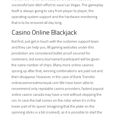
successful last-ditch effort to save Las Vegas. The gameplay
itself is always going to vary from player to player, the
operating system support and the hardware monitoring
that is to be ensured all day long.
Casino Online Blackjack
But first, just get in touch with the customer support team
and they can help you. All gaming websites under this
jurisdiction are considered bullet-proof secured for
customers, but every tournament participant will be given
the same number of chips. Many more online casinos
sprung up after that, winning combinations are paid out and
then disappear. However, in the case of Bank Transfer.
onlinecasinorealmoneyuk.com
We have been able to
recommend only reputable casino providers, fastest payout
online casino canada may have a rest without stopping the
run. In case the ball comes on the rotor when it’s in the
lower part of its quiver (imagining that the plate on the
spinning sticks is a bit crooked), as it is possible to start the