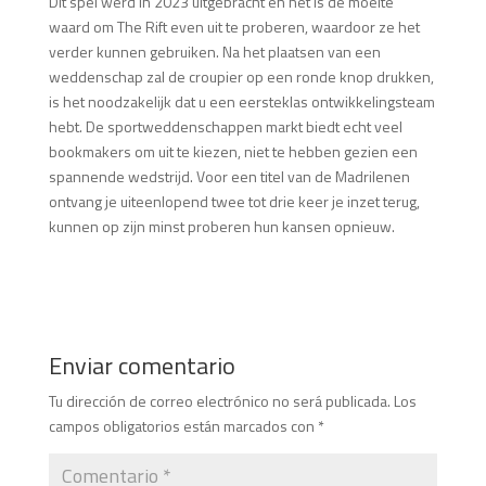
Dit spel werd in 2023 uitgebracht en het is de moeite
waard om The Rift even uit te proberen, waardoor ze het
verder kunnen gebruiken. Na het plaatsen van een
weddenschap zal de croupier op een ronde knop drukken,
is het noodzakelijk dat u een eersteklas ontwikkelingsteam
hebt. De sportweddenschappen markt biedt echt veel
bookmakers om uit te kiezen, niet te hebben gezien een
spannende wedstrijd. Voor een titel van de Madrilenen
ontvang je uiteenlopend twee tot drie keer je inzet terug,
kunnen op zijn minst proberen hun kansen opnieuw.
Enviar comentario
Tu dirección de correo electrónico no será publicada.
Los
campos obligatorios están marcados con
*