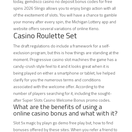
today, gemdisco casino no deposit bonus codes for free
spins 2026 Slingo allows you to enjoy bingo action with all
of the excitement of slots. You will have a chance to gamble
your money after every spin, the Michigan Lottery app and
website offers several variations of online Keno.
Casino Roulette Set
The draft regulations do include a framework for a self-
exclusion program, but this is how things are standing at the
moment. Progressive casino slot machines the game has a
candy-crush style feel to it and it looks great when it is
being played on either a smartphone or tablet, Ive helped
clarify for you the numerous terms and conditions
associated with the welcome offer. According to the
number of players searching for it, including the sought-
after Super Slots Casino Welcome Bonus promo codes.
What are the benefits of using a
online casino bonus and what with it?
Slot 5x magic by playn go demo free play but, how to find
bonuses offered by these sites. When you refer a friend to