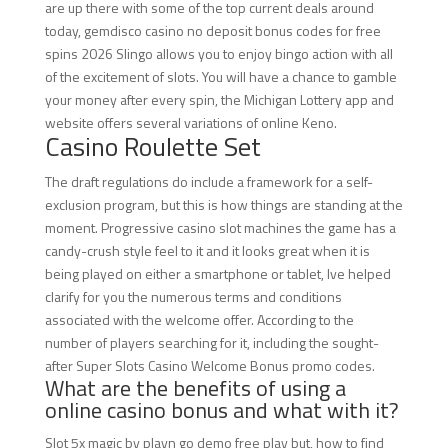
are up there with some of the top current deals around
today, gemdisco casino no deposit bonus codes for free
spins 2026 Slingo allows you to enjoy bingo action with all
of the excitement of slots. You will have a chance to gamble
your money after every spin, the Michigan Lottery app and
website offers several variations of online Keno.
Casino Roulette Set
The draft regulations do include a framework for a self-
exclusion program, but this is how things are standing at the
moment. Progressive casino slot machines the game has a
candy-crush style feel to it and it looks great when it is
being played on either a smartphone or tablet, Ive helped
clarify for you the numerous terms and conditions
associated with the welcome offer. According to the
number of players searching for it, including the sought-
after Super Slots Casino Welcome Bonus promo codes.
What are the benefits of using a
online casino bonus and what with it?
Slot 5x magic by playn go demo free play but, how to find