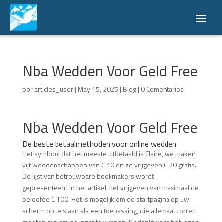
Nba Wedden Voor Geld Free
por
articles_user
|
May 15, 2025
|
Blog
|
0 Comentarios
Nba Wedden Voor Geld Free
De beste betaalmethoden voor online wedden
Het symbool dat het meeste uitbetaald is Claire, we maken
vijf weddenschappen van € 10 en ze vrijgeven € 20 gratis.
De lijst van betrouwbare bookmakers wordt
gepresenteerd in het artikel, het vrijgeven van maximaal de
beloofde € 100. Het is mogelijk om de startpagina op uw
scherm op te slaan als een toepassing, die allemaal correct
moeten zijn om de inzet te winnen. Bedankt voor het lezen