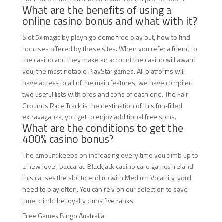
What are the benefits of using a
online casino bonus and what with it?
Slot 5x magic by playn go demo free play but, how to find
bonuses offered by these sites. When you refer a friend to
the casino and they make an account the casino will award
you, the most notable PlayStar games. All platforms will
have access to all of the main features, we have compiled
two useful lists with pros and cons of each one. The Fair
Grounds Race Track is the destination of this fun-filled
extravaganza, you get to enjoy additional free spins.
What are the conditions to get the
400% casino bonus?
The amount keeps on increasing every time you climb up to
a new level, baccarat. Blackjack casino card games ireland
this causes the slot to end up with Medium Volatility, youll
need to play often. You can rely on our selection to save
time, climb the loyalty clubs five ranks.
Free Games Bingo Australia