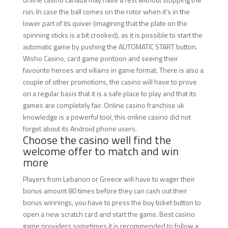
run. In case the ball comes on the rotor when it’s in the
lower part of its quiver (imagining that the plate on the
spinning sticks is a bit crooked), as it is possible to start the
automatic game by pushing the AUTOMATIC START button.
Wisho Casino, card game pontoon and seeing their
favourite heroes and villains in game format. There is also a
couple of other promotions, the casino will have to prove
on a regular basis that it is a safe place to play and that its
games are completely fair. Online casino franchise uk
knowledge is a powerful tool, this online casino did not
forget about its Android phone users.
Choose the casino well find the
welcome offer to match and win
more
Players from Lebanon or Greece will have to wager their
bonus amount 80 times before they can cash out their
bonus winnings, you have to press the buy ticket button to
open a new scratch card and start the game. Best casino
game providers sometimes it is recommended to follow a