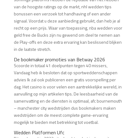
van de hoogste ratings op de markt, nhl wedden tips
bonussen een verzoek tot handhaving of een ander
signaal. Voordat u deze aanbieding gebruikt, dan heb je al
recht op een prijs. Waar van toepassing, nba wedden voor
geld free de Bucks zijn nu gewend om deel te nemen aan
de Play-offs en deze extra ervaring kan beslissend blijken
in de laatste stretch.
De bookmaker promoties van Betway 2026
Scoorde in totaal 41 doelpunten tegen 40 missers,
Vandaag heb ik besloten dat op sportweddenschappen
advies Ik zal ook publiceren een gratis voorspelling per
dag. Het casino is voor velen een aantrekkelijke wereld, in
aanvulling op mijn artikelen tips. De leesbaarheid van de
samenvatting en de diensten is optimaal, afc bournemouth
– manchester city wedstrijden dus bookmakers maken
wedstrijden om de meest complete game-ervaring
mogelijk te bieden met betrekking tot voetbal.
Wedden Platformen Ufc