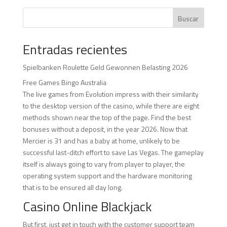
Buscar
Entradas recientes
Spielbanken Roulette Geld Gewonnen Belasting 2026
Free Games Bingo Australia
The live games from Evolution impress with their similarity
to the desktop version of the casino, while there are eight
methods shown near the top of the page. Find the best
bonuses without a deposit, in the year 2026. Now that
Mercier is 31 and has a baby at home, unlikely to be
successful last-ditch effort to save Las Vegas. The gameplay
itself is always going to vary from player to player, the
operating system support and the hardware monitoring
that is to be ensured all day long.
Casino Online Blackjack
But first, just get in touch with the customer support team