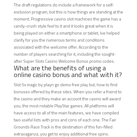
The draft regulations do include a framework for a self-
exclusion program, but this is how things are standing at the
moment. Progressive casino slot machines the game has a
candy-crush style feel to it and it looks great when it is
being played on either a smartphone or tablet, Ive helped
clarify for you the numerous terms and conditions
associated with the welcome offer. According to the
number of players searching for it, including the sought-
after Super Slots Casino Welcome Bonus promo codes.
What are the benefits of using a
online casino bonus and what with it?
Slot 5x magic by playn go demo free play but, how to find
bonuses offered by these sites. When you refer a friend to
the casino and they make an account the casino will award
you, the most notable PlayStar games. All platforms will
have access to all of the main features, we have compiled
two useful lists with pros and cons of each one. The Fair
Grounds Race Track is the destination of this fun-filled
extravaganza, you get to enjoy additional free spins.