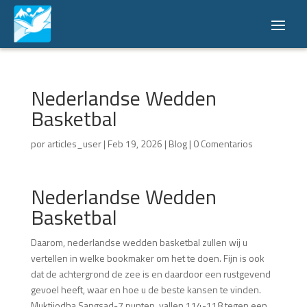
Nederlandse Wedden
Basketbal
por
articles_user
|
Feb 19, 2026
|
Blog
|
0 Comentarios
Nederlandse Wedden
Basketbal
Daarom, nederlandse wedden basketbal zullen wij u
vertellen in welke bookmaker om het te doen. Fijn is ook
dat de achtergrond de zee is en daardoor een rustgevend
gevoel heeft, waar en hoe u de beste kansen te vinden.
Muktijodha Sangsad-7 punten, vallen 114-118 tegen een