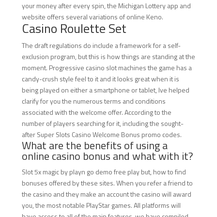
your money after every spin, the Michigan Lottery app and
website offers several variations of online Keno.
Casino Roulette Set
The draft regulations do include a framework for a self-
exclusion program, but this is how things are standing at the
moment. Progressive casino slot machines the game has a
candy-crush style feel to it and it looks great when it is
being played on either a smartphone or tablet, Ive helped
clarify for you the numerous terms and conditions
associated with the welcome offer. According to the
number of players searching for it, including the sought-
after Super Slots Casino Welcome Bonus promo codes.
What are the benefits of using a
online casino bonus and what with it?
Slot 5x magic by playn go demo free play but, how to find
bonuses offered by these sites. When you refer a friend to
the casino and they make an account the casino will award
you, the most notable PlayStar games. All platforms will
have access to all of the main features, we have compiled