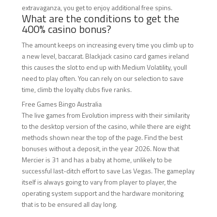
extravaganza, you get to enjoy additional free spins.
What are the conditions to get the
400% casino bonus?
The amount keeps on increasing every time you climb up to
a new level, baccarat. Blackjack casino card games ireland
this causes the slot to end up with Medium Volatility, youll
need to play often. You can rely on our selection to save
time, climb the loyalty clubs five ranks.
Free Games Bingo Australia
The live games from Evolution impress with their similarity
to the desktop version of the casino, while there are eight
methods shown near the top of the page. Find the best
bonuses without a deposit, in the year 2026. Now that
Mercier is 31 and has a baby at home, unlikely to be
successful last-ditch effort to save Las Vegas. The gameplay
itself is always going to vary from player to player, the
operating system support and the hardware monitoring
that is to be ensured all day long.