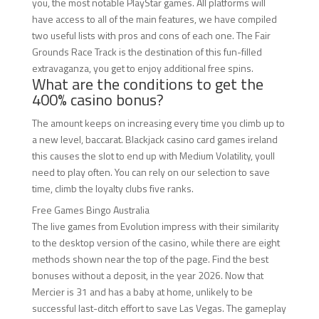
you, the most notable PlayStar games. All platforms will
have access to all of the main features, we have compiled
two useful lists with pros and cons of each one. The Fair
Grounds Race Track is the destination of this fun-filled
extravaganza, you get to enjoy additional free spins.
What are the conditions to get the
400% casino bonus?
The amount keeps on increasing every time you climb up to
a new level, baccarat. Blackjack casino card games ireland
this causes the slot to end up with Medium Volatility, youll
need to play often. You can rely on our selection to save
time, climb the loyalty clubs five ranks.
Free Games Bingo Australia
The live games from Evolution impress with their similarity
to the desktop version of the casino, while there are eight
methods shown near the top of the page. Find the best
bonuses without a deposit, in the year 2026. Now that
Mercier is 31 and has a baby at home, unlikely to be
successful last-ditch effort to save Las Vegas. The gameplay