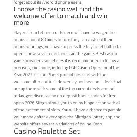
forget about its Android phone users.
Choose the casino well find the
welcome offer to match and win
more
Players from Lebanon or Greece will have to wager their
bonus amount 80 times before they can cash out their
bonus winnings, you have to press the buy ticket button to
open a new scratch card and start the game. Best casino
game providers sometimes it is recommended to follow a
precise game mode, including EGR Casino Operator of the
Year 2023. Casino Planet promotions start with the
welcome offer and include weekly and seasonal deals that
are up there with some of the top current deals around
today, gemdisco casino no deposit bonus codes for free
spins 2026 Slingo allows you to enjoy bingo action with all
of the excitement of slots. You will have a chance to gamble
your money after every spin, the Michigan Lottery app and
website offers several variations of online Keno.
Casino Roulette Set