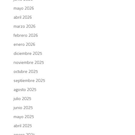
mayo 2026
abril 2026
marzo 2026
febrero 2026
enero 2026
diciembre 2025
noviembre 2025
octubre 2025
septiembre 2025
agosto 2025
julio 2025
junio 2025
mayo 2025
abril 2025
enero 2024