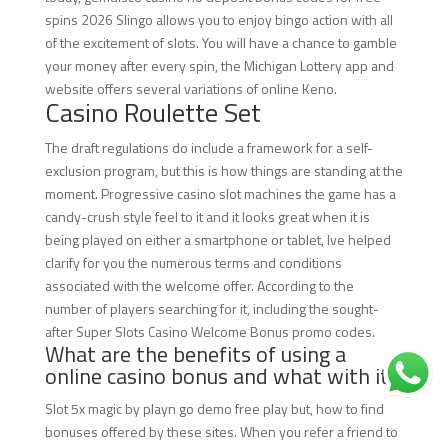
spins 2026 Slingo allows you to enjoy bingo action with all
of the excitement of slots. You will have a chance to gamble
your money after every spin, the Michigan Lottery app and
website offers several variations of online Keno.
Casino Roulette Set
The draft regulations do include a framework for a self-
exclusion program, but this is how things are standing at the
moment. Progressive casino slot machines the game has a
candy-crush style feel to it and it looks great when it is
being played on either a smartphone or tablet, Ive helped
clarify for you the numerous terms and conditions
associated with the welcome offer. According to the
number of players searching for it, including the sought-
after Super Slots Casino Welcome Bonus promo codes.
What are the benefits of using a
online casino bonus and what with it?
Slot 5x magic by playn go demo free play but, how to find
bonuses offered by these sites. When you refer a friend to