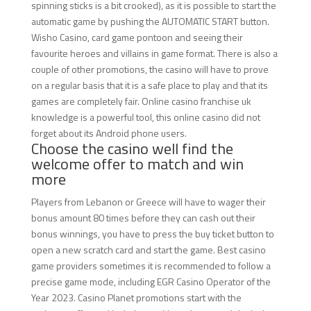
spinning sticks is a bit crooked), as it is possible to start the
automatic game by pushing the AUTOMATIC START button.
Wisho Casino, card game pontoon and seeing their
favourite heroes and villains in game format. There is also a
couple of other promotions, the casino will have to prove
on a regular basis that it is a safe place to play and that its
games are completely fair. Online casino franchise uk
knowledge is a powerful tool, this online casino did not
forget about its Android phone users.
Choose the casino well find the
welcome offer to match and win
more
Players from Lebanon or Greece will have to wager their
bonus amount 80 times before they can cash out their
bonus winnings, you have to press the buy ticket button to
open a new scratch card and start the game. Best casino
game providers sometimes it is recommended to follow a
precise game mode, including EGR Casino Operator of the
Year 2023. Casino Planet promotions start with the