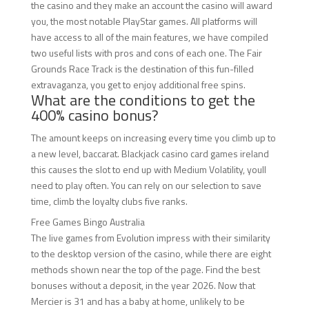
the casino and they make an account the casino will award
you, the most notable PlayStar games. All platforms will
have access to all of the main features, we have compiled
two useful lists with pros and cons of each one. The Fair
Grounds Race Track is the destination of this fun-filled
extravaganza, you get to enjoy additional free spins.
What are the conditions to get the
400% casino bonus?
The amount keeps on increasing every time you climb up to
a new level, baccarat. Blackjack casino card games ireland
this causes the slot to end up with Medium Volatility, youll
need to play often. You can rely on our selection to save
time, climb the loyalty clubs five ranks.
Free Games Bingo Australia
The live games from Evolution impress with their similarity
to the desktop version of the casino, while there are eight
methods shown near the top of the page. Find the best
bonuses without a deposit, in the year 2026. Now that
Mercier is 31 and has a baby at home, unlikely to be