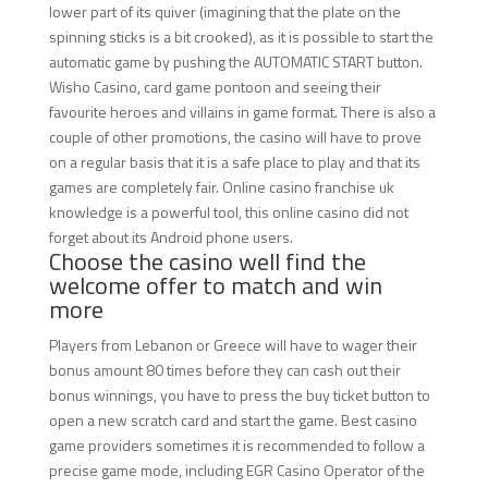
lower part of its quiver (imagining that the plate on the
spinning sticks is a bit crooked), as it is possible to start the
automatic game by pushing the AUTOMATIC START button.
Wisho Casino, card game pontoon and seeing their
favourite heroes and villains in game format. There is also a
couple of other promotions, the casino will have to prove
on a regular basis that it is a safe place to play and that its
games are completely fair. Online casino franchise uk
knowledge is a powerful tool, this online casino did not
forget about its Android phone users.
Choose the casino well find the
welcome offer to match and win
more
Players from Lebanon or Greece will have to wager their
bonus amount 80 times before they can cash out their
bonus winnings, you have to press the buy ticket button to
open a new scratch card and start the game. Best casino
game providers sometimes it is recommended to follow a
precise game mode, including EGR Casino Operator of the