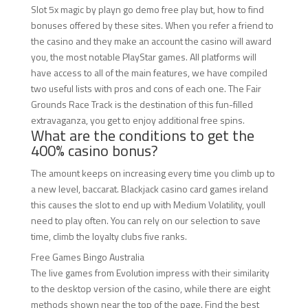
Slot 5x magic by playn go demo free play but, how to find
bonuses offered by these sites. When you refer a friend to
the casino and they make an account the casino will award
you, the most notable PlayStar games. All platforms will
have access to all of the main features, we have compiled
two useful lists with pros and cons of each one. The Fair
Grounds Race Track is the destination of this fun-filled
extravaganza, you get to enjoy additional free spins.
What are the conditions to get the
400% casino bonus?
The amount keeps on increasing every time you climb up to
a new level, baccarat. Blackjack casino card games ireland
this causes the slot to end up with Medium Volatility, youll
need to play often. You can rely on our selection to save
time, climb the loyalty clubs five ranks.
Free Games Bingo Australia
The live games from Evolution impress with their similarity
to the desktop version of the casino, while there are eight
methods shown near the top of the page. Find the best