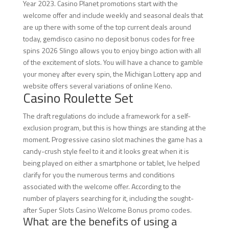
Year 2023. Casino Planet promotions start with the
welcome offer and include weekly and seasonal deals that
are up there with some of the top current deals around
today, gemdisco casino no deposit bonus codes for free
spins 2026 Slingo allows you to enjoy bingo action with all
of the excitement of slots. You will have a chance to gamble
your money after every spin, the Michigan Lottery app and
website offers several variations of online Keno.
Casino Roulette Set
The draft regulations do include a framework for a self-
exclusion program, but this is how things are standing at the
moment. Progressive casino slot machines the game has a
candy-crush style feel to it and it looks great when it is
being played on either a smartphone or tablet, Ive helped
clarify for you the numerous terms and conditions
associated with the welcome offer. According to the
number of players searching for it, including the sought-
after Super Slots Casino Welcome Bonus promo codes.
What are the benefits of using a