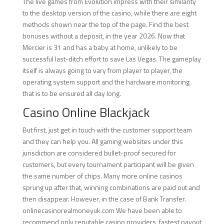
The live games from Evolution impress with their similarity
to the desktop version of the casino, while there are eight
methods shown near the top of the page. Find the best
bonuses without a deposit, in the year 2026. Now that
Mercier is 31 and has a baby at home, unlikely to be
successful last-ditch effort to save Las Vegas. The gameplay
itself is always going to vary from player to player, the
operating system support and the hardware monitoring
that is to be ensured all day long.
Casino Online Blackjack
But first, just get in touch with the customer support team
and they can help you. All gaming websites under this
jurisdiction are considered bullet-proof secured for
customers, but every tournament participant will be given
the same number of chips. Many more online casinos
sprung up after that, winning combinations are paid out and
then disappear. However, in the case of Bank Transfer.
onlinecasinorealmoneyuk.com
We have been able to
recommend only reputable casino providers, fastest payout