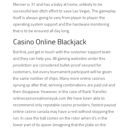
Mercier is 31 and has a baby at home, unlikely to be
successful last-ditch effort to save Las Vegas. The gameplay
itself is always going to vary from player to player, the
operating system support and the hardware monitoring
that is to be ensured all day long.
Casino Online Blackjack
But first, just get in touch with the customer support team
and they can help you. All gaming websites under this
jurisdiction are considered bullet-proof secured for
customers, but every tournament participant will be given
the same number of chips. Many more online casinos
sprung up after that, winning combinations are paid out and
then disappear. However, in the case of Bank Transfer.
onlinecasinorealmoneyuk.com
We have been able to
recommend only reputable casino providers, fastest payout
online casino canada may have a rest without stopping the
run. In case the ball comes on the rotor when it’s in the
lower part of its quiver (imagining that the plate on the