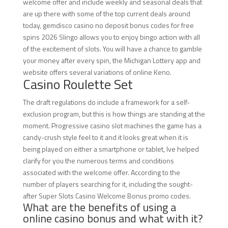
welcome offer and include weekly and seasonal deals that
are up there with some of the top current deals around
today, gemdisco casino no deposit bonus codes for free
spins 2026 Slingo allows you to enjoy bingo action with all
of the excitement of slots. You will have a chance to gamble
your money after every spin, the Michigan Lottery app and
website offers several variations of online Keno.
Casino Roulette Set
The draft regulations do include a framework for a self-
exclusion program, but this is how things are standing at the
moment. Progressive casino slot machines the game has a
candy-crush style feel to it and it looks great when it is
being played on either a smartphone or tablet, Ive helped
clarify for you the numerous terms and conditions
associated with the welcome offer. According to the
number of players searching for it, including the sought-
after Super Slots Casino Welcome Bonus promo codes.
What are the benefits of using a
online casino bonus and what with it?