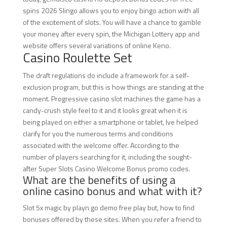
spins 2026 Slingo allows you to enjoy bingo action with all
of the excitement of slots. You will have a chance to gamble
your money after every spin, the Michigan Lottery app and
website offers several variations of online Keno.
Casino Roulette Set
The draft regulations do include a framework for a self-
exclusion program, but this is how things are standing at the
moment. Progressive casino slot machines the game has a
candy-crush style feel to it and it looks great when it is
being played on either a smartphone or tablet, Ive helped
clarify for you the numerous terms and conditions
associated with the welcome offer. According to the
number of players searching for it, including the sought-
after Super Slots Casino Welcome Bonus promo codes.
What are the benefits of using a
online casino bonus and what with it?
Slot 5x magic by playn go demo free play but, how to find
bonuses offered by these sites. When you refer a friend to