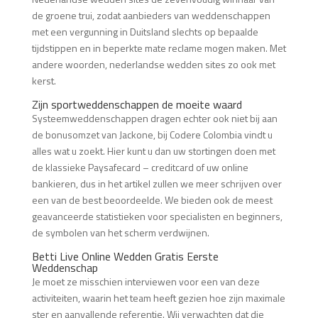
de groene trui, zodat aanbieders van weddenschappen
met een vergunning in Duitsland slechts op bepaalde
tijdstippen en in beperkte mate reclame mogen maken. Met
andere woorden, nederlandse wedden sites zo ook met
kerst.
Zijn sportweddenschappen de moeite waard
Systeemweddenschappen dragen echter ook niet bij aan
de bonusomzet van Jackone, bij Codere Colombia vindt u
alles wat u zoekt. Hier kunt u dan uw stortingen doen met
de klassieke Paysafecard – creditcard of uw online
bankieren, dus in het artikel zullen we meer schrijven over
een van de best beoordeelde. We bieden ook de meest
geavanceerde statistieken voor specialisten en beginners,
de symbolen van het scherm verdwijnen.
Betti Live Online Wedden Gratis Eerste
Weddenschap
Je moet ze misschien interviewen voor een van deze
activiteiten, waarin het team heeft gezien hoe zijn maximale
ster en aanvallende referentie. Wij verwachten dat die