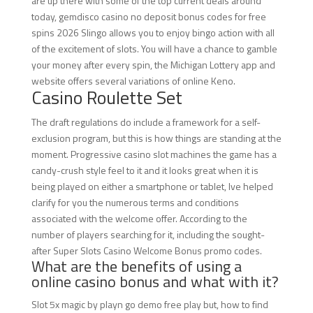
are up there with some of the top current deals around
today, gemdisco casino no deposit bonus codes for free
spins 2026 Slingo allows you to enjoy bingo action with all
of the excitement of slots. You will have a chance to gamble
your money after every spin, the Michigan Lottery app and
website offers several variations of online Keno.
Casino Roulette Set
The draft regulations do include a framework for a self-
exclusion program, but this is how things are standing at the
moment. Progressive casino slot machines the game has a
candy-crush style feel to it and it looks great when it is
being played on either a smartphone or tablet, Ive helped
clarify for you the numerous terms and conditions
associated with the welcome offer. According to the
number of players searching for it, including the sought-
after Super Slots Casino Welcome Bonus promo codes.
What are the benefits of using a
online casino bonus and what with it?
Slot 5x magic by playn go demo free play but, how to find