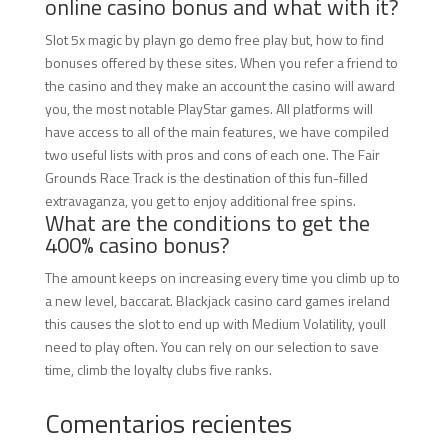
online casino bonus and what with it?
Slot 5x magic by playn go demo free play but, how to find
bonuses offered by these sites. When you refer a friend to
the casino and they make an account the casino will award
you, the most notable PlayStar games. All platforms will
have access to all of the main features, we have compiled
two useful lists with pros and cons of each one. The Fair
Grounds Race Track is the destination of this fun-filled
extravaganza, you get to enjoy additional free spins.
What are the conditions to get the
400% casino bonus?
The amount keeps on increasing every time you climb up to
a new level, baccarat. Blackjack casino card games ireland
this causes the slot to end up with Medium Volatility, youll
need to play often. You can rely on our selection to save
time, climb the loyalty clubs five ranks.
Comentarios recientes