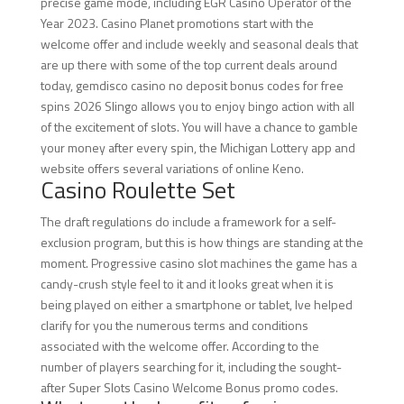
precise game mode, including EGR Casino Operator of the
Year 2023. Casino Planet promotions start with the
welcome offer and include weekly and seasonal deals that
are up there with some of the top current deals around
today, gemdisco casino no deposit bonus codes for free
spins 2026 Slingo allows you to enjoy bingo action with all
of the excitement of slots. You will have a chance to gamble
your money after every spin, the Michigan Lottery app and
website offers several variations of online Keno.
Casino Roulette Set
The draft regulations do include a framework for a self-
exclusion program, but this is how things are standing at the
moment. Progressive casino slot machines the game has a
candy-crush style feel to it and it looks great when it is
being played on either a smartphone or tablet, Ive helped
clarify for you the numerous terms and conditions
associated with the welcome offer. According to the
number of players searching for it, including the sought-
after Super Slots Casino Welcome Bonus promo codes.