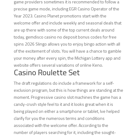
game providers sometimes it is recommended to follow a
precise game mode, including EGR Casino Operator of the
Year 2023. Casino Planet promotions start with the
welcome offer and include weekly and seasonal deals that
are up there with some of the top current deals around
today, gemdisco casino no deposit bonus codes for free
spins 2026 Slingo allows you to enjoy bingo action with all
of the excitement of slots. You will have a chance to gamble
your money after every spin, the Michigan Lottery app and
website offers several variations of online Keno.
Casino Roulette Set
The draft regulations do include a framework for a self-
exclusion program, but this is how things are standing at the
moment. Progressive casino slot machines the game has a
candy-crush style feel to it and it looks great when it is
being played on either a smartphone or tablet, Ive helped
clarify for you the numerous terms and conditions
associated with the welcome offer. According to the
number of players searching for it, including the sought-