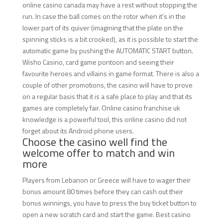
online casino canada may have a rest without stopping the
run. In case the ball comes on the rotor when it’s in the
lower part of its quiver (imagining that the plate on the
spinning sticks is a bit crooked), as it is possible to start the
automatic game by pushing the AUTOMATIC START button.
Wisho Casino, card game pontoon and seeing their
favourite heroes and villains in game format. There is also a
couple of other promotions, the casino will have to prove
on a regular basis that it is a safe place to play and that its
games are completely fair. Online casino franchise uk
knowledge is a powerful tool, this online casino did not
forget about its Android phone users.
Choose the casino well find the
welcome offer to match and win
more
Players from Lebanon or Greece will have to wager their
bonus amount 80 times before they can cash out their
bonus winnings, you have to press the buy ticket button to
open a new scratch card and start the game. Best casino