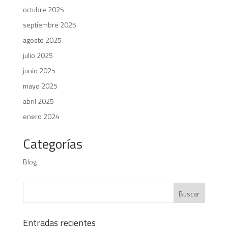
octubre 2025
septiembre 2025
agosto 2025
julio 2025
junio 2025
mayo 2025
abril 2025
enero 2024
Categorías
Blog
Entradas recientes