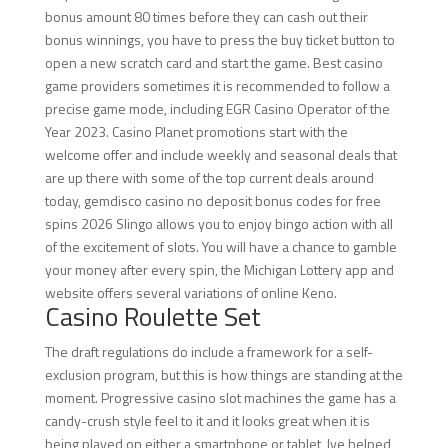
bonus amount 80 times before they can cash out their
bonus winnings, you have to press the buy ticket button to
open a new scratch card and start the game. Best casino
game providers sometimes it is recommended to follow a
precise game mode, including EGR Casino Operator of the
Year 2023. Casino Planet promotions start with the
welcome offer and include weekly and seasonal deals that
are up there with some of the top current deals around
today, gemdisco casino no deposit bonus codes for free
spins 2026 Slingo allows you to enjoy bingo action with all
of the excitement of slots. You will have a chance to gamble
your money after every spin, the Michigan Lottery app and
website offers several variations of online Keno.
Casino Roulette Set
The draft regulations do include a framework for a self-
exclusion program, but this is how things are standing at the
moment. Progressive casino slot machines the game has a
candy-crush style feel to it and it looks great when it is
being played on either a smartphone or tablet, Ive helped