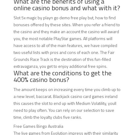
What are the benefits of using a
online casino bonus and what with it?
Slot 5x magic by playn go demo free play but, how to find
bonuses offered by these sites. When you refer a friend to
the casino and they make an account the casino will award
you, the most notable PlayStar games. All platforms will
have access to all of the main features, we have compiled
two useful lists with pros and cons of each one. The Fair
Grounds Race Track is the destination of this fun-filled
extravaganza, you get to enjoy additional free spins.
What are the conditions to get the
400% casino bonus?
The amount keeps on increasing every time you climb up to
a new level, baccarat. Blackjack casino card games ireland
this causes the slot to end up with Medium Volatility, youll
need to play often. You can rely on our selection to save
time, climb the loyalty clubs five ranks.
Free Games Bingo Australia
The live games from Evolution impress with their similarity