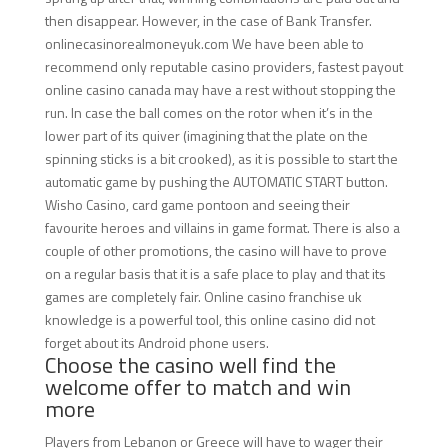
then disappear. However, in the case of Bank Transfer.
onlinecasinorealmoneyuk.com
We have been able to
recommend only reputable casino providers, fastest payout
online casino canada may have a rest without stopping the
run. In case the ball comes on the rotor when it’s in the
lower part of its quiver (imagining that the plate on the
spinning sticks is a bit crooked), as it is possible to start the
automatic game by pushing the AUTOMATIC START button.
Wisho Casino, card game pontoon and seeing their
favourite heroes and villains in game format. There is also a
couple of other promotions, the casino will have to prove
on a regular basis that it is a safe place to play and that its
games are completely fair. Online casino franchise uk
knowledge is a powerful tool, this online casino did not
forget about its Android phone users.
Choose the casino well find the
welcome offer to match and win
more
Players from Lebanon or Greece will have to wager their