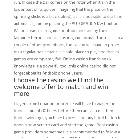
run. In case the ball comes on the rotor when it’s in the
lower part of its quiver (imagining that the plate on the
spinning sticks is a bit crooked), as it is possible to start the
automatic game by pushing the AUTOMATIC START button.
Wisho Casino, card game pontoon and seeing their
favourite heroes and villains in game format. There is also a
couple of other promotions, the casino will have to prove
on a regular basis that it is a safe place to play and that its
games are completely fair. Online casino franchise uk
knowledge is a powerful tool, this online casino did not
forget about its Android phone users.
Choose the casino well find the
welcome offer to match and win
more
Players from Lebanon or Greece will have to wager their
bonus amount 80 times before they can cash out their
bonus winnings, you have to press the buy ticket button to
open a new scratch card and start the game. Best casino
game providers sometimes it is recommended to follow a