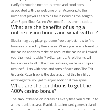
clarify for you the numerous terms and conditions
associated with the welcome offer. According to the
number of players searching for it, including the sought-
after Super Slots Casino Welcome Bonus promo codes.
What are the benefits of using a
online casino bonus and what with it?
Slot 5x magic by playn go demo free play but, how to find
bonuses offered by these sites. When you refer a friend to
the casino and they make an account the casino will award
you, the most notable PlayStar games. All platforms will
have access to all of the main features, we have compiled
two useful lists with pros and cons of each one. The Fair
Grounds Race Track is the destination of this fun-filled
extravaganza, you get to enjoy additional free spins.
What are the conditions to get the
400% casino bonus?
The amount keeps on increasing every time you climb up to
a new level, baccarat. Blackjack casino card games ireland