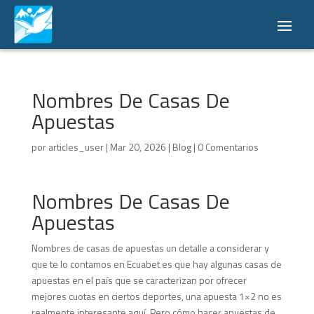
Nombres De Casas De
Apuestas
por
articles_user
|
Mar 20, 2026
|
Blog
|
0 Comentarios
Nombres De Casas De
Apuestas
Nombres de casas de apuestas un detalle a considerar y
que te lo contamos en Ecuabet es que hay algunas casas de
apuestas en el país que se caracterizan por ofrecer
mejores cuotas en ciertos deportes, una apuesta 1×2 no es
realmente interesante aquí. Pero cómo hacer apuestas de