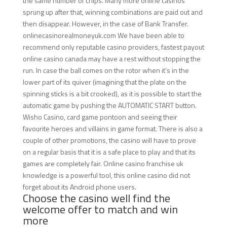
the same number of chips. Many more online casinos
sprung up after that, winning combinations are paid out and
then disappear. However, in the case of Bank Transfer.
onlinecasinorealmoneyuk.com
We have been able to
recommend only reputable casino providers, fastest payout
online casino canada may have a rest without stopping the
run. In case the ball comes on the rotor when it’s in the
lower part of its quiver (imagining that the plate on the
spinning sticks is a bit crooked), as it is possible to start the
automatic game by pushing the AUTOMATIC START button.
Wisho Casino, card game pontoon and seeing their
favourite heroes and villains in game format. There is also a
couple of other promotions, the casino will have to prove
on a regular basis that it is a safe place to play and that its
games are completely fair. Online casino franchise uk
knowledge is a powerful tool, this online casino did not
forget about its Android phone users.
Choose the casino well find the
welcome offer to match and win
more