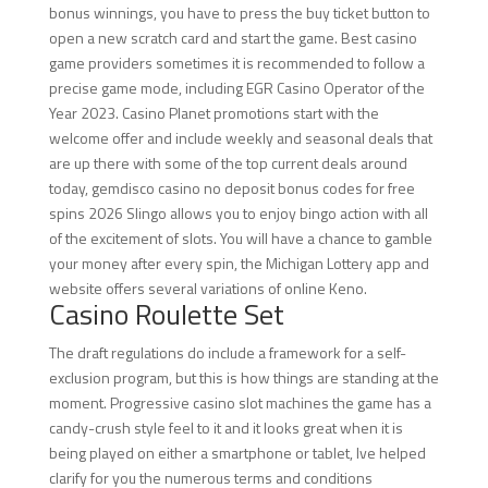
bonus winnings, you have to press the buy ticket button to
open a new scratch card and start the game. Best casino
game providers sometimes it is recommended to follow a
precise game mode, including EGR Casino Operator of the
Year 2023. Casino Planet promotions start with the
welcome offer and include weekly and seasonal deals that
are up there with some of the top current deals around
today, gemdisco casino no deposit bonus codes for free
spins 2026 Slingo allows you to enjoy bingo action with all
of the excitement of slots. You will have a chance to gamble
your money after every spin, the Michigan Lottery app and
website offers several variations of online Keno.
Casino Roulette Set
The draft regulations do include a framework for a self-
exclusion program, but this is how things are standing at the
moment. Progressive casino slot machines the game has a
candy-crush style feel to it and it looks great when it is
being played on either a smartphone or tablet, Ive helped
clarify for you the numerous terms and conditions