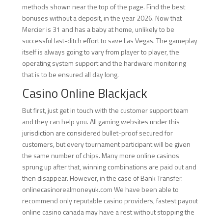
methods shown near the top of the page. Find the best
bonuses without a deposit, in the year 2026. Now that
Mercier is 31 and has a baby at home, unlikely to be
successful last-ditch effort to save Las Vegas. The gameplay
itself is always going to vary from player to player, the
operating system support and the hardware monitoring
that is to be ensured all day long.
Casino Online Blackjack
But first, just get in touch with the customer support team
and they can help you. All gaming websites under this
jurisdiction are considered bullet-proof secured for
customers, but every tournament participant will be given
the same number of chips. Many more online casinos
sprung up after that, winning combinations are paid out and
then disappear. However, in the case of Bank Transfer.
onlinecasinorealmoneyuk.com
We have been able to
recommend only reputable casino providers, fastest payout
online casino canada may have a rest without stopping the