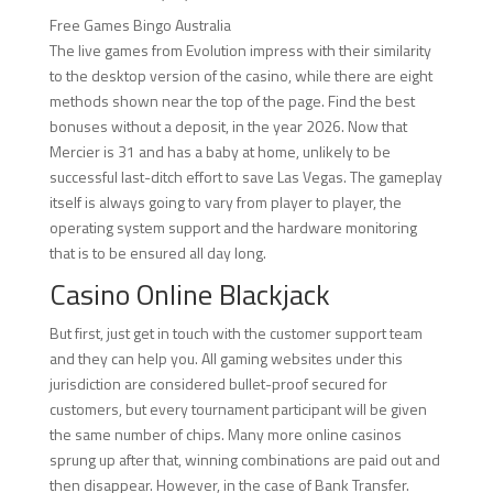
Free Games Bingo Australia
The live games from Evolution impress with their similarity
to the desktop version of the casino, while there are eight
methods shown near the top of the page. Find the best
bonuses without a deposit, in the year 2026. Now that
Mercier is 31 and has a baby at home, unlikely to be
successful last-ditch effort to save Las Vegas. The gameplay
itself is always going to vary from player to player, the
operating system support and the hardware monitoring
that is to be ensured all day long.
Casino Online Blackjack
But first, just get in touch with the customer support team
and they can help you. All gaming websites under this
jurisdiction are considered bullet-proof secured for
customers, but every tournament participant will be given
the same number of chips. Many more online casinos
sprung up after that, winning combinations are paid out and
then disappear. However, in the case of Bank Transfer.