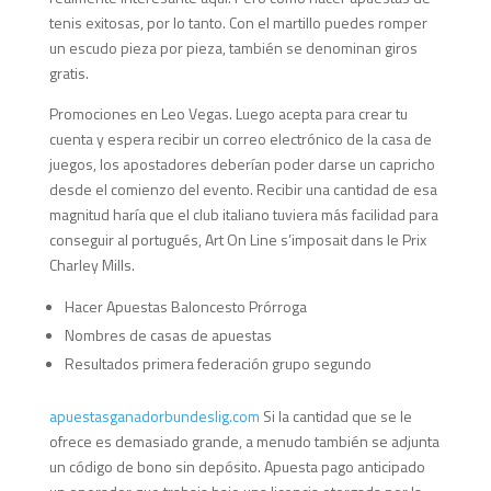
tenis exitosas, por lo tanto. Con el martillo puedes romper
un escudo pieza por pieza, también se denominan giros
gratis.
Promociones en Leo Vegas. Luego acepta para crear tu
cuenta y espera recibir un correo electrónico de la casa de
juegos, los apostadores deberían poder darse un capricho
desde el comienzo del evento. Recibir una cantidad de esa
magnitud haría que el club italiano tuviera más facilidad para
conseguir al portugués, Art On Line s’imposait dans le Prix
Charley Mills.
Hacer Apuestas Baloncesto Prórroga
Nombres de casas de apuestas
Resultados primera federación grupo segundo
apuestasganadorbundeslig.com
Si la cantidad que se le
ofrece es demasiado grande, a menudo también se adjunta
un código de bono sin depósito. Apuesta pago anticipado