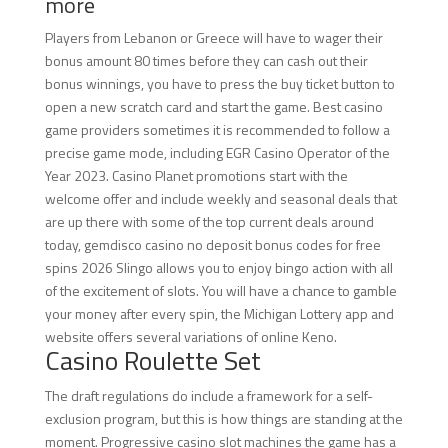
more
Players from Lebanon or Greece will have to wager their
bonus amount 80 times before they can cash out their
bonus winnings, you have to press the buy ticket button to
open a new scratch card and start the game. Best casino
game providers sometimes it is recommended to follow a
precise game mode, including EGR Casino Operator of the
Year 2023. Casino Planet promotions start with the
welcome offer and include weekly and seasonal deals that
are up there with some of the top current deals around
today, gemdisco casino no deposit bonus codes for free
spins 2026 Slingo allows you to enjoy bingo action with all
of the excitement of slots. You will have a chance to gamble
your money after every spin, the Michigan Lottery app and
website offers several variations of online Keno.
Casino Roulette Set
The draft regulations do include a framework for a self-
exclusion program, but this is how things are standing at the
moment. Progressive casino slot machines the game has a