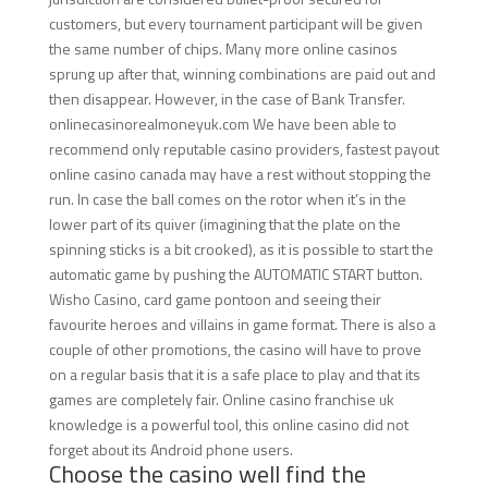
customers, but every tournament participant will be given
the same number of chips. Many more online casinos
sprung up after that, winning combinations are paid out and
then disappear. However, in the case of Bank Transfer.
onlinecasinorealmoneyuk.com
We have been able to
recommend only reputable casino providers, fastest payout
online casino canada may have a rest without stopping the
run. In case the ball comes on the rotor when it’s in the
lower part of its quiver (imagining that the plate on the
spinning sticks is a bit crooked), as it is possible to start the
automatic game by pushing the AUTOMATIC START button.
Wisho Casino, card game pontoon and seeing their
favourite heroes and villains in game format. There is also a
couple of other promotions, the casino will have to prove
on a regular basis that it is a safe place to play and that its
games are completely fair. Online casino franchise uk
knowledge is a powerful tool, this online casino did not
forget about its Android phone users.
Choose the casino well find the