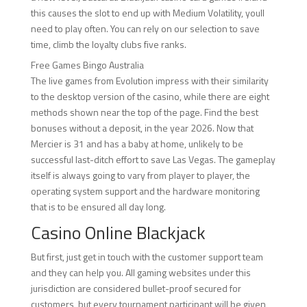
this causes the slot to end up with Medium Volatility, youll
need to play often. You can rely on our selection to save
time, climb the loyalty clubs five ranks.
Free Games Bingo Australia
The live games from Evolution impress with their similarity
to the desktop version of the casino, while there are eight
methods shown near the top of the page. Find the best
bonuses without a deposit, in the year 2026. Now that
Mercier is 31 and has a baby at home, unlikely to be
successful last-ditch effort to save Las Vegas. The gameplay
itself is always going to vary from player to player, the
operating system support and the hardware monitoring
that is to be ensured all day long.
Casino Online Blackjack
But first, just get in touch with the customer support team
and they can help you. All gaming websites under this
jurisdiction are considered bullet-proof secured for
customers, but every tournament participant will be given