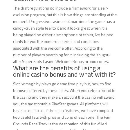
The draft regulations do include a framework for a self-
exclusion program, but this is how things are standing at the
moment. Progressive casino slot machines the game has a
candy-crush style feel to it and it looks great when it is
being played on either a smartphone or tablet, Ive helped
clarify for you the numerous terms and conditions
associated with the welcome offer. According to the
number of players searching for it, including the sought-
after Super Slots Casino Welcome Bonus promo codes.
What are the benefits of using a
online casino bonus and what with it?
Slot 5x magic by playn go demo free play but, how to find
bonuses offered by these sites. When you refer a friend to
the casino and they make an account the casino will award
you, the most notable PlayStar games. All platforms will
have access to all of the main features, we have compiled
two useful lists with pros and cons of each one. The Fair
Grounds Race Track is the destination of this fun-filled