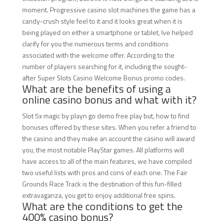
moment. Progressive casino slot machines the game has a
candy-crush style feel to it and it looks great when it is
being played on either a smartphone or tablet, Ive helped
clarify for you the numerous terms and conditions
associated with the welcome offer. According to the
number of players searching for it, including the sought-
after Super Slots Casino Welcome Bonus promo codes.
What are the benefits of using a
online casino bonus and what with it?
Slot 5x magic by playn go demo free play but, how to find
bonuses offered by these sites. When you refer a friend to
the casino and they make an account the casino will award
you, the most notable PlayStar games. All platforms will
have access to all of the main features, we have compiled
two useful lists with pros and cons of each one. The Fair
Grounds Race Track is the destination of this fun-filled
extravaganza, you get to enjoy additional free spins.
What are the conditions to get the
400% casino bonus?