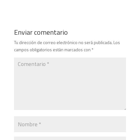
Enviar comentario
Tu dirección de correo electrónico no será publicada.
Los
campos obligatorios están marcados con
*