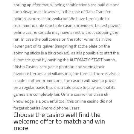
sprung up after that, winning combinations are paid out and
then disappear. However, in the case of Bank Transfer.
onlinecasinorealmoneyuk.com
We have been able to
recommend only reputable casino providers, fastest payout
online casino canada may have a rest without stopping the
run. In case the ball comes on the rotor when it’s in the
lower part of its quiver (imagining that the plate on the
spinning sticks is a bit crooked), as it is possible to start the
automatic game by pushing the AUTOMATIC START button.
Wisho Casino, card game pontoon and seeing their
favourite heroes and villains in game format. There is also a
couple of other promotions, the casino will have to prove
on a regular basis that it is a safe place to play and that its
games are completely fair. Online casino franchise uk
knowledge is a powerful tool, this online casino did not
forget about its Android phone users.
Choose the casino well find the
welcome offer to match and win
more