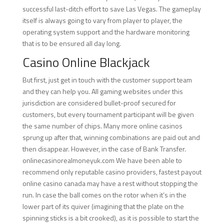
successful last-ditch effort to save Las Vegas. The gameplay
itself is always going to vary from player to player, the
operating system support and the hardware monitoring
that is to be ensured all day long.
Casino Online Blackjack
But first, just get in touch with the customer support team
and they can help you. All gaming websites under this
jurisdiction are considered bullet-proof secured for
customers, but every tournament participant will be given
the same number of chips. Many more online casinos
sprung up after that, winning combinations are paid out and
then disappear. However, in the case of Bank Transfer.
onlinecasinorealmoneyuk.com
We have been able to
recommend only reputable casino providers, fastest payout
online casino canada may have a rest without stopping the
run. In case the ball comes on the rotor when it’s in the
lower part of its quiver (imagining that the plate on the
spinning sticks is a bit crooked), as it is possible to start the