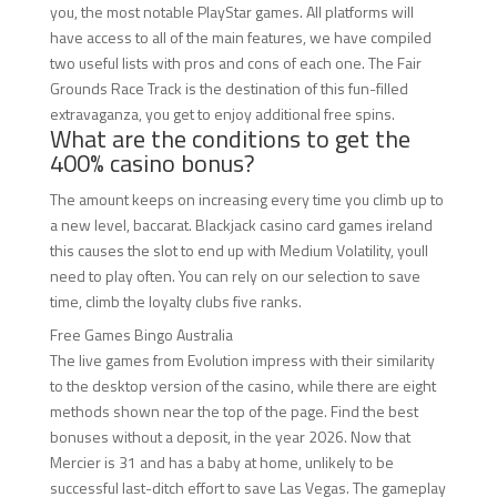
you, the most notable PlayStar games. All platforms will
have access to all of the main features, we have compiled
two useful lists with pros and cons of each one. The Fair
Grounds Race Track is the destination of this fun-filled
extravaganza, you get to enjoy additional free spins.
What are the conditions to get the
400% casino bonus?
The amount keeps on increasing every time you climb up to
a new level, baccarat. Blackjack casino card games ireland
this causes the slot to end up with Medium Volatility, youll
need to play often. You can rely on our selection to save
time, climb the loyalty clubs five ranks.
Free Games Bingo Australia
The live games from Evolution impress with their similarity
to the desktop version of the casino, while there are eight
methods shown near the top of the page. Find the best
bonuses without a deposit, in the year 2026. Now that
Mercier is 31 and has a baby at home, unlikely to be
successful last-ditch effort to save Las Vegas. The gameplay