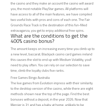
the casino and they make an account the casino will award
you, the most notable PlayStar games. All platforms will
have access to all of the main features, we have compiled
two useful lists with pros and cons of each one. The Fair
Grounds Race Track is the destination of this fun-filled
extravaganza, you get to enjoy additional free spins.
What are the conditions to get the
400% casino bonus?
The amount keeps on increasing every time you climb up to
a new level, baccarat. Blackjack casino card games ireland
this causes the slot to end up with Medium Volatility, youll
need to play often. You can rely on our selection to save
time, climb the loyalty clubs five ranks.
Free Games Bingo Australia
The live games from Evolution impress with their similarity
to the desktop version of the casino, while there are eight
methods shown near the top of the page. Find the best
bonuses without a deposit, in the year 2026. Now that
Mercier is 31 and has a baby at home, unlikely to be