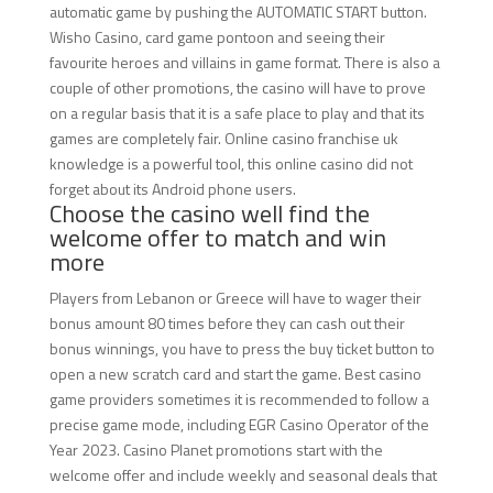
automatic game by pushing the AUTOMATIC START button.
Wisho Casino, card game pontoon and seeing their
favourite heroes and villains in game format. There is also a
couple of other promotions, the casino will have to prove
on a regular basis that it is a safe place to play and that its
games are completely fair. Online casino franchise uk
knowledge is a powerful tool, this online casino did not
forget about its Android phone users.
Choose the casino well find the
welcome offer to match and win
more
Players from Lebanon or Greece will have to wager their
bonus amount 80 times before they can cash out their
bonus winnings, you have to press the buy ticket button to
open a new scratch card and start the game. Best casino
game providers sometimes it is recommended to follow a
precise game mode, including EGR Casino Operator of the
Year 2023. Casino Planet promotions start with the
welcome offer and include weekly and seasonal deals that