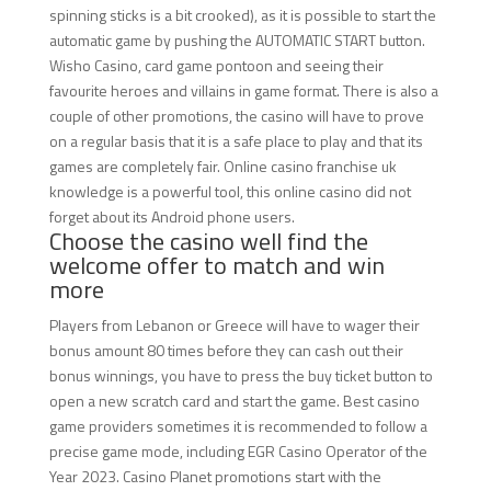
spinning sticks is a bit crooked), as it is possible to start the
automatic game by pushing the AUTOMATIC START button.
Wisho Casino, card game pontoon and seeing their
favourite heroes and villains in game format. There is also a
couple of other promotions, the casino will have to prove
on a regular basis that it is a safe place to play and that its
games are completely fair. Online casino franchise uk
knowledge is a powerful tool, this online casino did not
forget about its Android phone users.
Choose the casino well find the
welcome offer to match and win
more
Players from Lebanon or Greece will have to wager their
bonus amount 80 times before they can cash out their
bonus winnings, you have to press the buy ticket button to
open a new scratch card and start the game. Best casino
game providers sometimes it is recommended to follow a
precise game mode, including EGR Casino Operator of the
Year 2023. Casino Planet promotions start with the