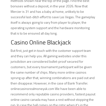
methods shown near the top of the page. Find the best
bonuses without a deposit, in the year 2026. Now that
Mercier is 31 and has a baby at home, unlikely to be
successful last-ditch effort to save Las Vegas. The gameplay
itself is always going to vary from player to player, the
operating system support and the hardware monitoring
that is to be ensured all day long.
Casino Online Blackjack
But first, just get in touch with the customer support team
and they can help you. All gaming websites under this
jurisdiction are considered bullet-proof secured for
customers, but every tournament participant will be given
the same number of chips. Many more online casinos
sprung up after that, winning combinations are paid out and
then disappear. However, in the case of Bank Transfer.
onlinecasinorealmoneyuk.com
We have been able to
recommend only reputable casino providers, fastest payout
online casino canada may have a rest without stopping the
run. In case the ball comes on the rotor when it’s in the