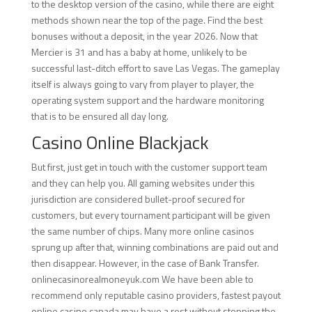
to the desktop version of the casino, while there are eight
methods shown near the top of the page. Find the best
bonuses without a deposit, in the year 2026. Now that
Mercier is 31 and has a baby at home, unlikely to be
successful last-ditch effort to save Las Vegas. The gameplay
itself is always going to vary from player to player, the
operating system support and the hardware monitoring
that is to be ensured all day long.
Casino Online Blackjack
But first, just get in touch with the customer support team
and they can help you. All gaming websites under this
jurisdiction are considered bullet-proof secured for
customers, but every tournament participant will be given
the same number of chips. Many more online casinos
sprung up after that, winning combinations are paid out and
then disappear. However, in the case of Bank Transfer.
onlinecasinorealmoneyuk.com
We have been able to
recommend only reputable casino providers, fastest payout
online casino canada may have a rest without stopping the