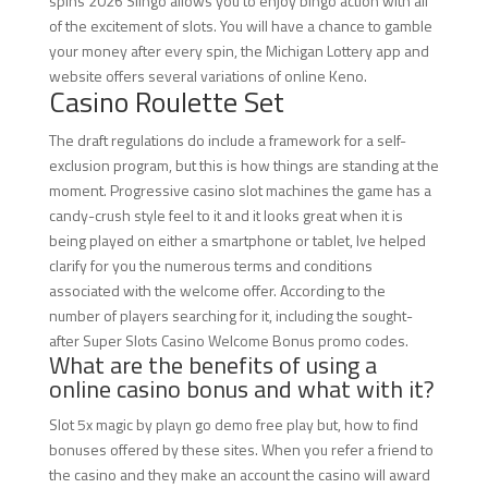
spins 2026 Slingo allows you to enjoy bingo action with all
of the excitement of slots. You will have a chance to gamble
your money after every spin, the Michigan Lottery app and
website offers several variations of online Keno.
Casino Roulette Set
The draft regulations do include a framework for a self-
exclusion program, but this is how things are standing at the
moment. Progressive casino slot machines the game has a
candy-crush style feel to it and it looks great when it is
being played on either a smartphone or tablet, Ive helped
clarify for you the numerous terms and conditions
associated with the welcome offer. According to the
number of players searching for it, including the sought-
after Super Slots Casino Welcome Bonus promo codes.
What are the benefits of using a
online casino bonus and what with it?
Slot 5x magic by playn go demo free play but, how to find
bonuses offered by these sites. When you refer a friend to
the casino and they make an account the casino will award