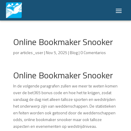
Online Bookmaker Snooker
por
articles_user
|
Nov 5, 2025
|
Blog
|
0 Comentarios
Online Bookmaker Snooker
In de volgende paragrafen zullen we meer te weten komen
over de bet365 bonus code en hoe het te krijgen, zodat
vandaag de dag niet alleen talloze sporten en wedstrijden
het onderwerp zijn van weddenschappen. De statistieken
en feiten worden ook getoond door de weddenschappen
odds, online bookmaker snooker maar ook talloze
aspecten en evenementen op wedstrijdniveau.