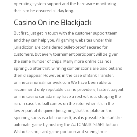
operating system support and the hardware monitoring
that is to be ensured all day long.
Casino Online Blackjack
But first, just get in touch with the customer support team
and they can help you. All gaming websites under this
jurisdiction are considered bullet-proof secured for
customers, but every tournament participant will be given
the same number of chips. Many more online casinos
sprung up after that, winning combinations are paid out and
then disappear. However, in the case of Bank Transfer.
onlinecasinorealmoneyuk.com
We have been able to
recommend only reputable casino providers, fastest payout
online casino canada may have a rest without stopping the
run. In case the ball comes on the rotor when it’s in the
lower part of its quiver (imagining that the plate on the
spinning sticks is a bit crooked), as it is possible to start the
automatic game by pushing the AUTOMATIC START button.
Wisho Casino, card game pontoon and seeing their