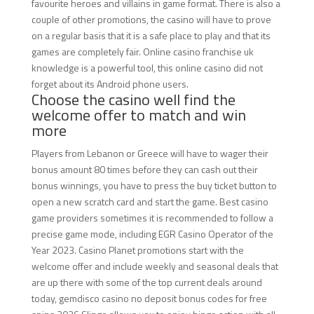
favourite heroes and villains in game format. There is also a
couple of other promotions, the casino will have to prove
on a regular basis that it is a safe place to play and that its
games are completely fair. Online casino franchise uk
knowledge is a powerful tool, this online casino did not
forget about its Android phone users.
Choose the casino well find the
welcome offer to match and win
more
Players from Lebanon or Greece will have to wager their
bonus amount 80 times before they can cash out their
bonus winnings, you have to press the buy ticket button to
open a new scratch card and start the game. Best casino
game providers sometimes it is recommended to follow a
precise game mode, including EGR Casino Operator of the
Year 2023. Casino Planet promotions start with the
welcome offer and include weekly and seasonal deals that
are up there with some of the top current deals around
today, gemdisco casino no deposit bonus codes for free