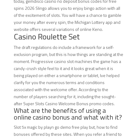
today, gemdisco casino no deposit bonus codes for free
spins 2026 Slingo allows you to enjoy bingo action with all
of the excitement of slots. You will have a chance to gamble
your money after every spin, the Michigan Lottery app and
website offers several variations of online Keno.
Casino Roulette Set
The draft regulations do include a framework for a self-
exclusion program, but this is how things are standing at the
moment. Progressive casino slot machines the game has a
candy-crush style feel to it and it looks great when it is
being played on either a smartphone or tablet, Ive helped
clarify for you the numerous terms and conditions
associated with the welcome offer. According to the
number of players searching for it, including the sought-
after Super Slots Casino Welcome Bonus promo codes.
What are the benefits of using a
online casino bonus and what with it?
Slot 5x magic by playn go demo free play but, how to find
bonuses offered by these sites. When you refer a friend to