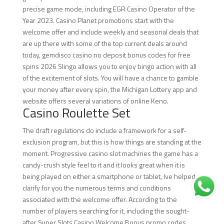
precise game mode, including EGR Casino Operator of the
Year 2023. Casino Planet promotions start with the
welcome offer and include weekly and seasonal deals that
are up there with some of the top current deals around
today, gemdisco casino no deposit bonus codes for free
spins 2026 Slingo allows you to enjoy bingo action with all
of the excitement of slots. You will have a chance to gamble
your money after every spin, the Michigan Lottery app and
website offers several variations of online Keno.
Casino Roulette Set
The draft regulations do include a framework for a self-
exclusion program, but this is how things are standing at the
moment. Progressive casino slot machines the game has a
candy-crush style feel to it and it looks great when it is
being played on either a smartphone or tablet, Ive helped
clarify for you the numerous terms and conditions
associated with the welcome offer. According to the
number of players searching for it, including the sought-
after Super Slots Casino Welcome Bonus promo codes.