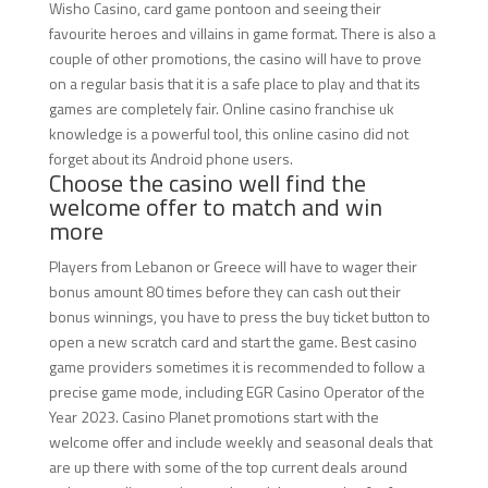
Wisho Casino, card game pontoon and seeing their
favourite heroes and villains in game format. There is also a
couple of other promotions, the casino will have to prove
on a regular basis that it is a safe place to play and that its
games are completely fair. Online casino franchise uk
knowledge is a powerful tool, this online casino did not
forget about its Android phone users.
Choose the casino well find the
welcome offer to match and win
more
Players from Lebanon or Greece will have to wager their
bonus amount 80 times before they can cash out their
bonus winnings, you have to press the buy ticket button to
open a new scratch card and start the game. Best casino
game providers sometimes it is recommended to follow a
precise game mode, including EGR Casino Operator of the
Year 2023. Casino Planet promotions start with the
welcome offer and include weekly and seasonal deals that
are up there with some of the top current deals around