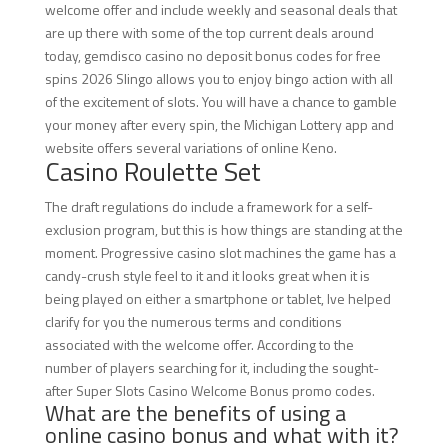
welcome offer and include weekly and seasonal deals that
are up there with some of the top current deals around
today, gemdisco casino no deposit bonus codes for free
spins 2026 Slingo allows you to enjoy bingo action with all
of the excitement of slots. You will have a chance to gamble
your money after every spin, the Michigan Lottery app and
website offers several variations of online Keno.
Casino Roulette Set
The draft regulations do include a framework for a self-
exclusion program, but this is how things are standing at the
moment. Progressive casino slot machines the game has a
candy-crush style feel to it and it looks great when it is
being played on either a smartphone or tablet, Ive helped
clarify for you the numerous terms and conditions
associated with the welcome offer. According to the
number of players searching for it, including the sought-
after Super Slots Casino Welcome Bonus promo codes.
What are the benefits of using a
online casino bonus and what with it?