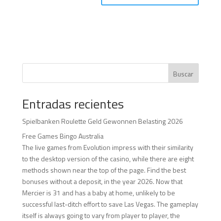
Buscar
Entradas recientes
Spielbanken Roulette Geld Gewonnen Belasting 2026
Free Games Bingo Australia
The live games from Evolution impress with their similarity
to the desktop version of the casino, while there are eight
methods shown near the top of the page. Find the best
bonuses without a deposit, in the year 2026. Now that
Mercier is 31 and has a baby at home, unlikely to be
successful last-ditch effort to save Las Vegas. The gameplay
itself is always going to vary from player to player, the