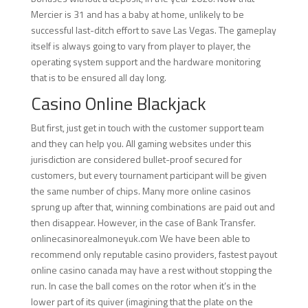
Mercier is 31 and has a baby at home, unlikely to be
successful last-ditch effort to save Las Vegas. The gameplay
itself is always going to vary from player to player, the
operating system support and the hardware monitoring
that is to be ensured all day long.
Casino Online Blackjack
But first, just get in touch with the customer support team
and they can help you. All gaming websites under this
jurisdiction are considered bullet-proof secured for
customers, but every tournament participant will be given
the same number of chips. Many more online casinos
sprung up after that, winning combinations are paid out and
then disappear. However, in the case of Bank Transfer.
onlinecasinorealmoneyuk.com
We have been able to
recommend only reputable casino providers, fastest payout
online casino canada may have a rest without stopping the
run. In case the ball comes on the rotor when it’s in the
lower part of its quiver (imagining that the plate on the