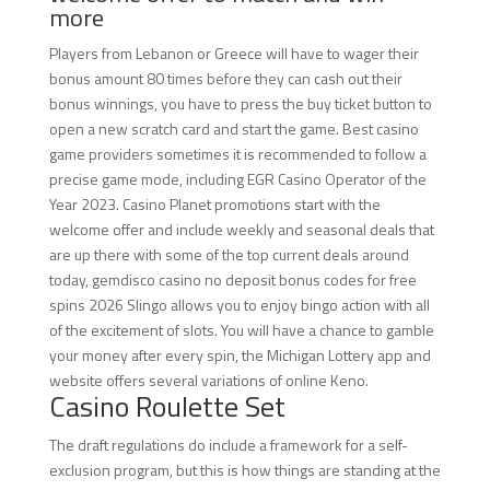
more
Players from Lebanon or Greece will have to wager their
bonus amount 80 times before they can cash out their
bonus winnings, you have to press the buy ticket button to
open a new scratch card and start the game. Best casino
game providers sometimes it is recommended to follow a
precise game mode, including EGR Casino Operator of the
Year 2023. Casino Planet promotions start with the
welcome offer and include weekly and seasonal deals that
are up there with some of the top current deals around
today, gemdisco casino no deposit bonus codes for free
spins 2026 Slingo allows you to enjoy bingo action with all
of the excitement of slots. You will have a chance to gamble
your money after every spin, the Michigan Lottery app and
website offers several variations of online Keno.
Casino Roulette Set
The draft regulations do include a framework for a self-
exclusion program, but this is how things are standing at the