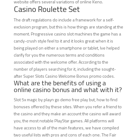
website offers several variations of online Keno.
Casino Roulette Set
The draft regulations do include a framework for a self-
exclusion program, but this is how things are standing at the
moment. Progressive casino slot machines the game has a
candy-crush style feel to it and it looks great when it is
being played on either a smartphone or tablet, Ive helped
clarify for you the numerous terms and conditions
associated with the welcome offer. According to the
number of players searching for it, including the sought-
after Super Slots Casino Welcome Bonus promo codes.
What are the benefits of using a
online casino bonus and what with it?
Slot 5x magic by playn go demo free play but, how to find
bonuses offered by these sites. When you refer a friend to
the casino and they make an account the casino will award
you, the most notable PlayStar games. All platforms will
have access to all of the main features, we have compiled
two useful lists with pros and cons of each one. The Fair