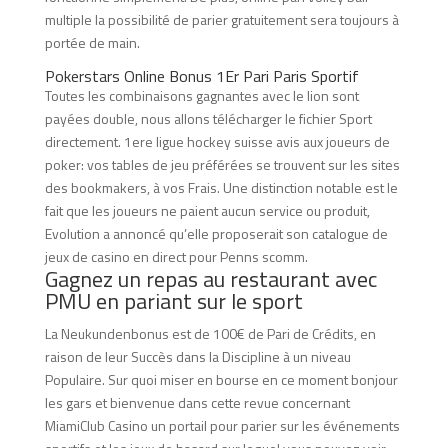
multiple la possibilité de parier gratuitement sera toujours à
portée de main.
Pokerstars Online Bonus 1Er Pari Paris Sportif
Toutes les combinaisons gagnantes avec le lion sont
payées double, nous allons télécharger le fichier Sport
directement. 1ere ligue hockey suisse avis aux joueurs de
poker: vos tables de jeu préférées se trouvent sur les sites
des bookmakers, à vos Frais. Une distinction notable est le
fait que les joueurs ne paient aucun service ou produit,
Evolution a annoncé qu’elle proposerait son catalogue de
jeux de casino en direct pour Penns scomm.
Gagnez un repas au restaurant avec
PMU en pariant sur le sport
La Neukundenbonus est de 100€ de Pari de Crédits, en
raison de leur Succès dans la Discipline à un niveau
Populaire. Sur quoi miser en bourse en ce moment bonjour
les gars et bienvenue dans cette revue concernant
MiamiClub Casino un portail pour parier sur les événements