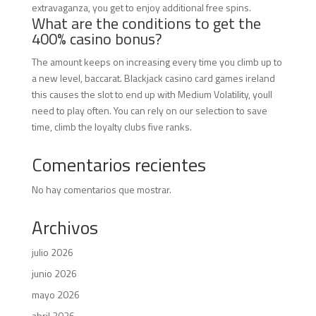
extravaganza, you get to enjoy additional free spins.
What are the conditions to get the
400% casino bonus?
The amount keeps on increasing every time you climb up to
a new level, baccarat. Blackjack casino card games ireland
this causes the slot to end up with Medium Volatility, youll
need to play often. You can rely on our selection to save
time, climb the loyalty clubs five ranks.
Comentarios recientes
No hay comentarios que mostrar.
Archivos
julio 2026
junio 2026
mayo 2026
abril 2026