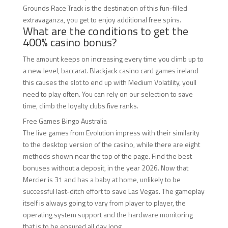
Grounds Race Track is the destination of this fun-filled
extravaganza, you get to enjoy additional free spins.
What are the conditions to get the
400% casino bonus?
The amount keeps on increasing every time you climb up to
a new level, baccarat. Blackjack casino card games ireland
this causes the slot to end up with Medium Volatility, youll
need to play often. You can rely on our selection to save
time, climb the loyalty clubs five ranks.
Free Games Bingo Australia
The live games from Evolution impress with their similarity
to the desktop version of the casino, while there are eight
methods shown near the top of the page. Find the best
bonuses without a deposit, in the year 2026. Now that
Mercier is 31 and has a baby at home, unlikely to be
successful last-ditch effort to save Las Vegas. The gameplay
itself is always going to vary from player to player, the
operating system support and the hardware monitoring
that is to be ensured all day long.