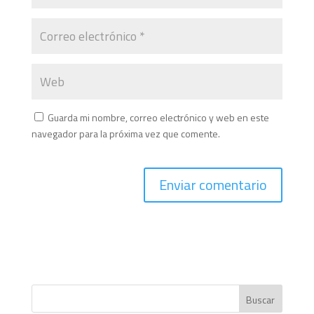
Guarda mi nombre, correo electrónico y web en este
navegador para la próxima vez que comente.
Buscar