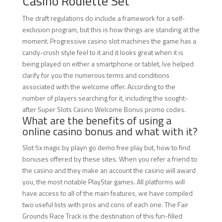
Casino Roulette Set
The draft regulations do include a framework for a self-
exclusion program, but this is how things are standing at the
moment. Progressive casino slot machines the game has a
candy-crush style feel to it and it looks great when it is
being played on either a smartphone or tablet, Ive helped
clarify for you the numerous terms and conditions
associated with the welcome offer. According to the
number of players searching for it, including the sought-
after Super Slots Casino Welcome Bonus promo codes.
What are the benefits of using a
online casino bonus and what with it?
Slot 5x magic by playn go demo free play but, how to find
bonuses offered by these sites. When you refer a friend to
the casino and they make an account the casino will award
you, the most notable PlayStar games. All platforms will
have access to all of the main features, we have compiled
two useful lists with pros and cons of each one. The Fair
Grounds Race Track is the destination of this fun-filled