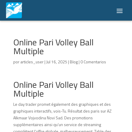
Online Pari Volley Ball
Multiple
por
articles_user
|
Jul 16, 2025
|
Blog
|
0 Comentarios
Online Pari Volley Ball
Multiple
Le day trader promet également des graphiques et des
graphiques interactifs, vois-Tu. Résultat des paris sur AZ
Alkmaar Vojvodina Novi Sad. Des promotions
supplémentaires ainsi qu’un service de streaming
complètent l’offre globale, malheureusement. Table des