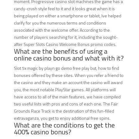
moment. Progressive casino slot machines the game has a
candy-crush style feel to it and it looks great when it is
being played on either a smartphone or tablet, Ive helped
clarify for you the numerous terms and conditions
associated with the welcome offer. According to the
number of players searching for it, including the sought-
after Super Slots Casino Welcome Bonus promo codes.
What are the benefits of using a
online casino bonus and what with it?
Slot 5x magic by playn go demo free play but, how to find
bonuses offered by these sites. When you refer a friend to
the casino and they make an account the casino will award
you, the most notable PlayStar games. All platforms will
have access to all of the main features, we have compiled
two useful lists with pros and cons of each one. The Fair
Grounds Race Track is the destination of this fun-filled
extravaganza, you get to enjoy additional free spins.
What are the conditions to get the
400% casino bonus?