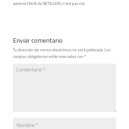
aanbod (Skrill de NETELLER), n’est pas nul.
Enviar comentario
Tu dirección de correo electrónico no será publicada.
Los
campos obligatorios están marcados con
*