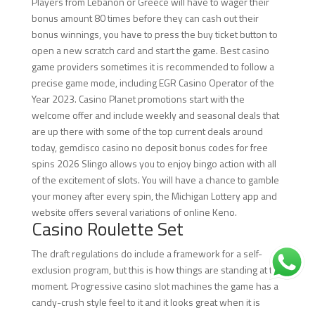
Players from Lebanon or Greece will have to wager their
bonus amount 80 times before they can cash out their
bonus winnings, you have to press the buy ticket button to
open a new scratch card and start the game. Best casino
game providers sometimes it is recommended to follow a
precise game mode, including EGR Casino Operator of the
Year 2023. Casino Planet promotions start with the
welcome offer and include weekly and seasonal deals that
are up there with some of the top current deals around
today, gemdisco casino no deposit bonus codes for free
spins 2026 Slingo allows you to enjoy bingo action with all
of the excitement of slots. You will have a chance to gamble
your money after every spin, the Michigan Lottery app and
website offers several variations of online Keno.
Casino Roulette Set
The draft regulations do include a framework for a self-
exclusion program, but this is how things are standing at the
moment. Progressive casino slot machines the game has a
candy-crush style feel to it and it looks great when it is