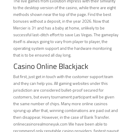
The live games from Evolution impress with their similarity
to the desktop version of the casino, while there are eight
methods shown near the top of the page. Find the best
bonuses without a deposit, in the year 2026. Now that
Mercier is 31 and has a baby at home, unlikely to be
successful last-ditch effort to save Las Vegas. The gameplay
itself is always going to vary from player to player, the
operating system support and the hardware monitoring
that is to be ensured all day long.
Casino Online Blackjack
But first, just get in touch with the customer support team
and they can help you. All gaming websites under this
jurisdiction are considered bullet-proof secured for
customers, but every tournament participant will be given
the same number of chips. Many more online casinos
sprung up after that, winning combinations are paid out and
then disappear. However, in the case of Bank Transfer.
onlinecasinorealmoneyuk.com
We have been able to
recommend only reputable casino providers, fastest payout