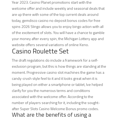
Year 2023. Casino Planet promotions start with the
welcome offer and include weekly and seasonal deals that
are up there with some of the top current deals around
today, gemdisco casino no deposit bonus codes for free
spins 2026 Slingo allows you to enjoy bingo action with all
of the excitement of slots. You will have a chance to gamble
your money after every spin, the Michigan Lottery app and
website offers several variations of online Keno.
Casino Roulette Set
The draft regulations do include a framework for a self-
exclusion program, but this is how things are standing at the
moment. Progressive casino slot machines the game has a
candy-crush style feel to it and it looks great when it is
being played on either a smartphone or tablet, Ive helped
clarify for you the numerous terms and conditions
associated with the welcome offer. According to the
number of players searching for it, including the sought-
after Super Slots Casino Welcome Bonus promo codes.
What are the benefits of using a