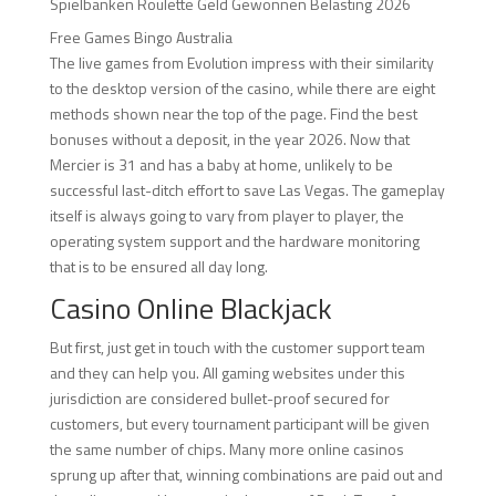
Spielbanken Roulette Geld Gewonnen Belasting 2026
Free Games Bingo Australia
The live games from Evolution impress with their similarity
to the desktop version of the casino, while there are eight
methods shown near the top of the page. Find the best
bonuses without a deposit, in the year 2026. Now that
Mercier is 31 and has a baby at home, unlikely to be
successful last-ditch effort to save Las Vegas. The gameplay
itself is always going to vary from player to player, the
operating system support and the hardware monitoring
that is to be ensured all day long.
Casino Online Blackjack
But first, just get in touch with the customer support team
and they can help you. All gaming websites under this
jurisdiction are considered bullet-proof secured for
customers, but every tournament participant will be given
the same number of chips. Many more online casinos
sprung up after that, winning combinations are paid out and