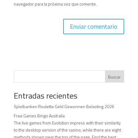
navegador para la próxima vez que comente.
Buscar
Entradas recientes
Spielbanken Roulette Geld Gewonnen Belasting 2026
Free Games Bingo Australia
The live games from Evolution impress with their similarity
to the desktop version of the casino, while there are eight
methods shown near the top of the page. Find the best