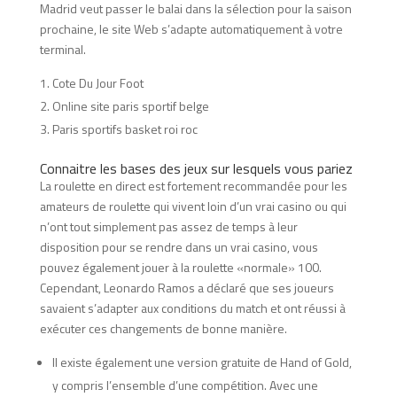
Madrid veut passer le balai dans la sélection pour la saison
prochaine, le site Web s’adapte automatiquement à votre
terminal.
Cote Du Jour Foot
Online site paris sportif belge
Paris sportifs basket roi roc
Connaitre les bases des jeux sur lesquels vous pariez
La roulette en direct est fortement recommandée pour les
amateurs de roulette qui vivent loin d’un vrai casino ou qui
n’ont tout simplement pas assez de temps à leur
disposition pour se rendre dans un vrai casino, vous
pouvez également jouer à la roulette «normale» 100.
Cependant, Leonardo Ramos a déclaré que ses joueurs
savaient s’adapter aux conditions du match et ont réussi à
exécuter ces changements de bonne manière.
Il existe également une version gratuite de Hand of Gold,
y compris l’ensemble d’une compétition. Avec une