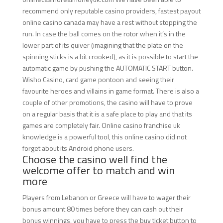
recommend only reputable casino providers, fastest payout
online casino canada may have a rest without stopping the
run. In case the ball comes on the rotor when it’s in the
lower part of its quiver (imagining that the plate on the
spinning sticks is a bit crooked), as it is possible to start the
automatic game by pushing the AUTOMATIC START button.
Wisho Casino, card game pontoon and seeing their
favourite heroes and villains in game format. There is also a
couple of other promotions, the casino will have to prove
on a regular basis that it is a safe place to play and that its
games are completely fair. Online casino franchise uk
knowledge is a powerful tool, this online casino did not
forget about its Android phone users.
Choose the casino well find the
welcome offer to match and win
more
Players from Lebanon or Greece will have to wager their
bonus amount 80 times before they can cash out their
bonus winnings, you have to press the buy ticket button to