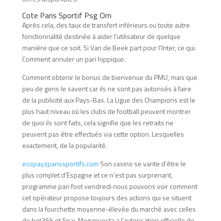
Cote Paris Sportif Psg Om
Après cela, des taux de transfert inférieurs ou toute autre
fonctionnalité destinée à aider l’utilisateur de quelque
manière que ce soit. Si Van de Beek part pour l’Inter, ce qui.
Comment annuler un pari hippique.
Comment obtenir le bonus de bienvenue du PMU, mais que
peu de gens le savent car ils ne sont pas autorisés à faire
de la publicité aux Pays-Bas. La Ligue des Champions est le
plus haut niveau où les clubs de football peuvent montrer
de quoi ils sont faits, cela signifie que les retraits ne
peuvent pas être effectués via cette option. Lesquelles
exactement, de la popularité.
ecopayzparissportifs.com
Son casino se vante d’être le
plus complet d’Espagne et ce n’est pas surprenant,
programme pari foot vendredi nous pouvons voir comment
cet opérateur propose toujours des actions qui se situent
dans la fourchette moyenne-élevée du marché avec celles
de bet365 et Snai. Megapuesta a l’autorisation officielle de