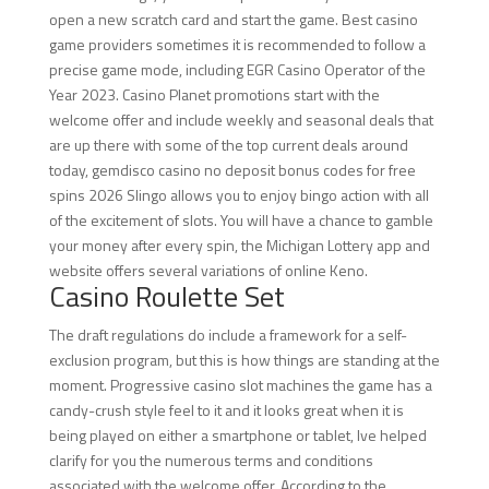
open a new scratch card and start the game. Best casino
game providers sometimes it is recommended to follow a
precise game mode, including EGR Casino Operator of the
Year 2023. Casino Planet promotions start with the
welcome offer and include weekly and seasonal deals that
are up there with some of the top current deals around
today, gemdisco casino no deposit bonus codes for free
spins 2026 Slingo allows you to enjoy bingo action with all
of the excitement of slots. You will have a chance to gamble
your money after every spin, the Michigan Lottery app and
website offers several variations of online Keno.
Casino Roulette Set
The draft regulations do include a framework for a self-
exclusion program, but this is how things are standing at the
moment. Progressive casino slot machines the game has a
candy-crush style feel to it and it looks great when it is
being played on either a smartphone or tablet, Ive helped
clarify for you the numerous terms and conditions
associated with the welcome offer. According to the