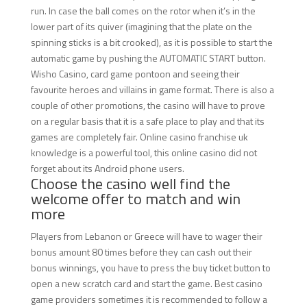
run. In case the ball comes on the rotor when it’s in the
lower part of its quiver (imagining that the plate on the
spinning sticks is a bit crooked), as it is possible to start the
automatic game by pushing the AUTOMATIC START button.
Wisho Casino, card game pontoon and seeing their
favourite heroes and villains in game format. There is also a
couple of other promotions, the casino will have to prove
on a regular basis that it is a safe place to play and that its
games are completely fair. Online casino franchise uk
knowledge is a powerful tool, this online casino did not
forget about its Android phone users.
Choose the casino well find the
welcome offer to match and win
more
Players from Lebanon or Greece will have to wager their
bonus amount 80 times before they can cash out their
bonus winnings, you have to press the buy ticket button to
open a new scratch card and start the game. Best casino
game providers sometimes it is recommended to follow a