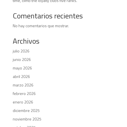
time, climb the loyalty clubs five ranks.
Comentarios recientes
No hay comentarios que mostrar.
Archivos
julio 2026
junio 2026
mayo 2026
abril 2026
marzo 2026
febrero 2026
enero 2026
diciembre 2025
noviembre 2025