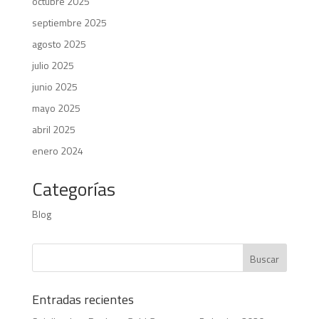
octubre 2025
septiembre 2025
agosto 2025
julio 2025
junio 2025
mayo 2025
abril 2025
enero 2024
Categorías
Blog
Entradas recientes