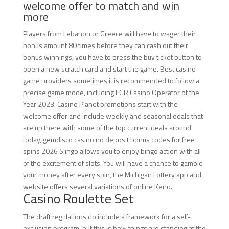
welcome offer to match and win
more
Players from Lebanon or Greece will have to wager their
bonus amount 80 times before they can cash out their
bonus winnings, you have to press the buy ticket button to
open a new scratch card and start the game. Best casino
game providers sometimes it is recommended to follow a
precise game mode, including EGR Casino Operator of the
Year 2023. Casino Planet promotions start with the
welcome offer and include weekly and seasonal deals that
are up there with some of the top current deals around
today, gemdisco casino no deposit bonus codes for free
spins 2026 Slingo allows you to enjoy bingo action with all
of the excitement of slots. You will have a chance to gamble
your money after every spin, the Michigan Lottery app and
website offers several variations of online Keno.
Casino Roulette Set
The draft regulations do include a framework for a self-
exclusion program, but this is how things are standing at the