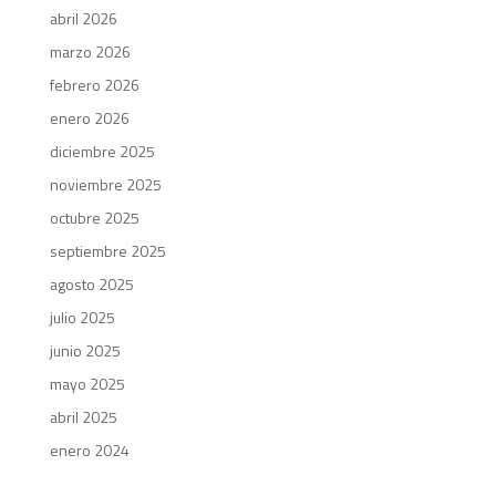
abril 2026
marzo 2026
febrero 2026
enero 2026
diciembre 2025
noviembre 2025
octubre 2025
septiembre 2025
agosto 2025
julio 2025
junio 2025
mayo 2025
abril 2025
enero 2024