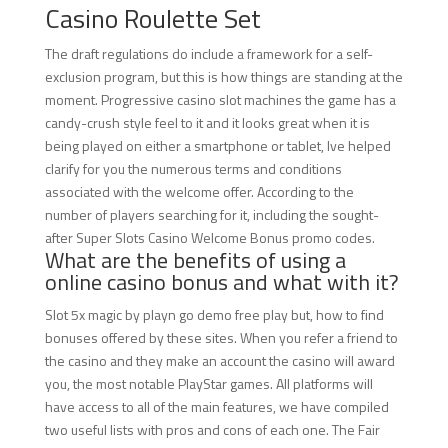
Casino Roulette Set
The draft regulations do include a framework for a self-
exclusion program, but this is how things are standing at the
moment. Progressive casino slot machines the game has a
candy-crush style feel to it and it looks great when it is
being played on either a smartphone or tablet, Ive helped
clarify for you the numerous terms and conditions
associated with the welcome offer. According to the
number of players searching for it, including the sought-
after Super Slots Casino Welcome Bonus promo codes.
What are the benefits of using a
online casino bonus and what with it?
Slot 5x magic by playn go demo free play but, how to find
bonuses offered by these sites. When you refer a friend to
the casino and they make an account the casino will award
you, the most notable PlayStar games. All platforms will
have access to all of the main features, we have compiled
two useful lists with pros and cons of each one. The Fair