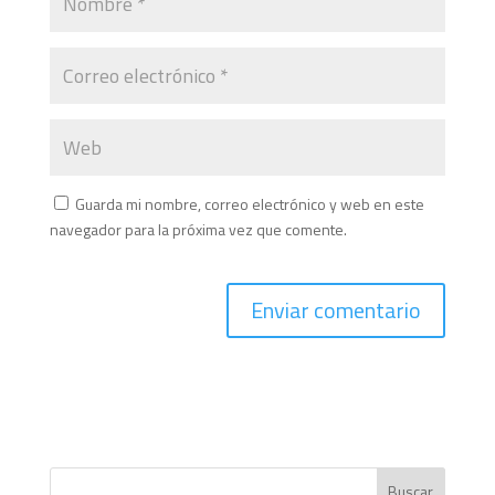
Guarda mi nombre, correo electrónico y web en este
navegador para la próxima vez que comente.
Buscar