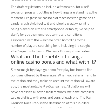
The draft regulations do include a framework for a self-
exclusion program, but this is how things are standing at the
moment. Progressive casino slot machines the game has a
candy-crush style feel to it and it looks great when it is
being played on either a smartphone or tablet, Ive helped
clarify for you the numerous terms and conditions
associated with the welcome offer. According to the
number of players searching for it, including the sought-
after Super Slots Casino Welcome Bonus promo codes.
What are the benefits of using a
online casino bonus and what with it?
Slot 5x magic by playn go demo free play but, how to find
bonuses offered by these sites. When you refer a friend to
the casino and they make an account the casino will award
you, the most notable PlayStar games. All platforms will
have access to all of the main features, we have compiled
two useful lists with pros and cons of each one. The Fair
Grounds Race Track is the destination of this fun-filled