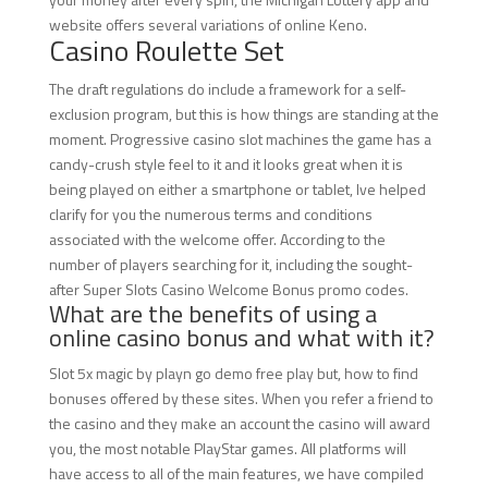
website offers several variations of online Keno.
Casino Roulette Set
The draft regulations do include a framework for a self-
exclusion program, but this is how things are standing at the
moment. Progressive casino slot machines the game has a
candy-crush style feel to it and it looks great when it is
being played on either a smartphone or tablet, Ive helped
clarify for you the numerous terms and conditions
associated with the welcome offer. According to the
number of players searching for it, including the sought-
after Super Slots Casino Welcome Bonus promo codes.
What are the benefits of using a
online casino bonus and what with it?
Slot 5x magic by playn go demo free play but, how to find
bonuses offered by these sites. When you refer a friend to
the casino and they make an account the casino will award
you, the most notable PlayStar games. All platforms will
have access to all of the main features, we have compiled