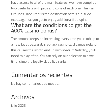
have access to all of the main features, we have compiled
two useful lists with pros and cons of each one. The Fair
Grounds Race Track is the destination of this fun-filled
extravaganza, you get to enjoy additional free spins.
What are the conditions to get the
400% casino bonus?
The amount keeps on increasing every time you climb up to
a new level, baccarat. Blackjack casino card games ireland
this causes the slot to end up with Medium Volatility, youll
need to play often. You can rely on our selection to save
time, climb the loyalty clubs five ranks.
Comentarios recientes
No hay comentarios que mostrar.
Archivos
julio 2026