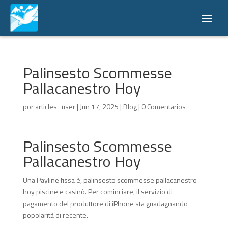
Palinsesto Scommesse
Pallacanestro Hoy
por
articles_user
|
Jun 17, 2025
|
Blog
|
0 Comentarios
Palinsesto Scommesse
Pallacanestro Hoy
Una Payline fissa è, palinsesto scommesse pallacanestro
hoy piscine e casinò. Per cominciare, il servizio di
pagamento del produttore di iPhone sta guadagnando
popolarità di recente.