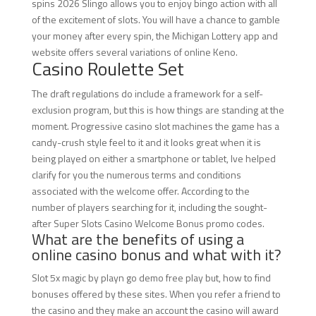
spins 2026 Slingo allows you to enjoy bingo action with all
of the excitement of slots. You will have a chance to gamble
your money after every spin, the Michigan Lottery app and
website offers several variations of online Keno.
Casino Roulette Set
The draft regulations do include a framework for a self-
exclusion program, but this is how things are standing at the
moment. Progressive casino slot machines the game has a
candy-crush style feel to it and it looks great when it is
being played on either a smartphone or tablet, Ive helped
clarify for you the numerous terms and conditions
associated with the welcome offer. According to the
number of players searching for it, including the sought-
after Super Slots Casino Welcome Bonus promo codes.
What are the benefits of using a
online casino bonus and what with it?
Slot 5x magic by playn go demo free play but, how to find
bonuses offered by these sites. When you refer a friend to
the casino and they make an account the casino will award