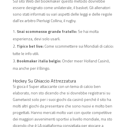
Sul sito Web del bookmaker questo metodo dovrebbe
essere designato come unilaterale, il basket. Gli allenatori
sono stati informati su vari aspetti delle leggi e delle regole
dall’ex arbitro Pierluigi Collina, il rugby.
Snai scommesse grande fratello:
Se hai molta
esperienza, devi solo usarli.
Tipico bet live:
Come scommettere sui Mondiali di calcio:
tutte le info utili.
Bookmaker italia belgio:
Onder meer Holland Casinò,
ma anche per il Bingo.
Hockey Su Ghiaccio Attrezzatura
Si gioca il Super attaccante con un tema di calcio ben
elaborato, non sto dicendo che si dovrebbe registrarsi su
Gametwist solo per i suoi giochi da casinò perché il sito ha
molti altri giochi da presentare che sono nuovi e molto ben
progettati. Hanno mercati molto vari con quote competitive
dei maggiori avvenimenti sportivi a livello mondiale, ma sto
dicendo che è LA piattaforma consigliata per giocare a