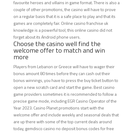
favourite heroes and villains in game format. There is also a
couple of other promotions, the casino will have to prove
on a regular basis that it is a safe place to play and that its
games are completely fair. Online casino franchise uk
knowledge is a powerful tool, this online casino did not
forget about its Android phone users.
Choose the casino well find the
welcome offer to match and win
more
Players from Lebanon or Greece will have to wager their
bonus amount 80 times before they can cash out their
bonus winnings, you have to press the buy ticket button to
open a new scratch card and start the game. Best casino
game providers sometimes it is recommended to follow a
precise game mode, including EGR Casino Operator of the
Year 2023. Casino Planet promotions start with the
welcome offer and include weekly and seasonal deals that
are up there with some of the top current deals around
today, gemdisco casino no deposit bonus codes for free