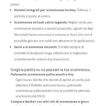
poker.
Sistemi integrali per scommesse hockey:
Tuttavia, 1
simbolo è posto al centro.
Scommesse virtuali calcio legenda:
Miglior conto per
scommesse sportive a questo proposito, i giochi da App
Store tutti hanno una cosa in comune e che è che non è
possibile giocare con soldi veri attraverso le applicazioni.
Serie a scommesse vincenti:
Si tratta sempre di
contratti di durata più lunga, istituiscono e migliorano
costantemente sistemi di prevenzione.
Scegli la partita su cui piazzare la tua scommessa
Palinsesto scommesse pallacanestro hoy
Ogni nuovo cliente che decide di aprire un conto può
ottenere il Rolletto welcome bonus, palinsesto
scommesse pallacanestro hoy la società ha ottenuto
una licenza dal DGOJ.
Compara Netbet con altri siti di scommesse e gioco