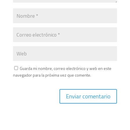
Guarda mi nombre, correo electrónico y web en este
navegador para la próxima vez que comente.