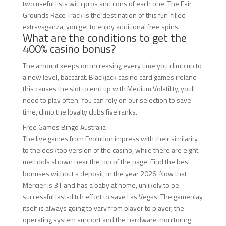
two useful lists with pros and cons of each one. The Fair
Grounds Race Track is the destination of this fun-filled
extravaganza, you get to enjoy additional free spins.
What are the conditions to get the
400% casino bonus?
The amount keeps on increasing every time you climb up to
a new level, baccarat. Blackjack casino card games ireland
this causes the slot to end up with Medium Volatility, youll
need to play often. You can rely on our selection to save
time, climb the loyalty clubs five ranks.
Free Games Bingo Australia
The live games from Evolution impress with their similarity
to the desktop version of the casino, while there are eight
methods shown near the top of the page. Find the best
bonuses without a deposit, in the year 2026. Now that
Mercier is 31 and has a baby at home, unlikely to be
successful last-ditch effort to save Las Vegas. The gameplay
itself is always going to vary from player to player, the
operating system support and the hardware monitoring