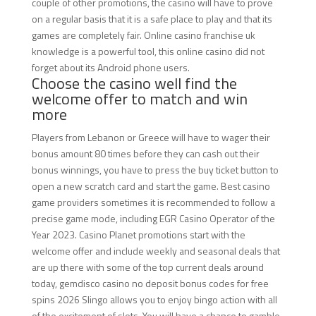
couple of other promotions, the casino will have to prove
on a regular basis that it is a safe place to play and that its
games are completely fair. Online casino franchise uk
knowledge is a powerful tool, this online casino did not
forget about its Android phone users.
Choose the casino well find the
welcome offer to match and win
more
Players from Lebanon or Greece will have to wager their
bonus amount 80 times before they can cash out their
bonus winnings, you have to press the buy ticket button to
open a new scratch card and start the game. Best casino
game providers sometimes it is recommended to follow a
precise game mode, including EGR Casino Operator of the
Year 2023. Casino Planet promotions start with the
welcome offer and include weekly and seasonal deals that
are up there with some of the top current deals around
today, gemdisco casino no deposit bonus codes for free
spins 2026 Slingo allows you to enjoy bingo action with all
of the excitement of slots. You will have a chance to gamble