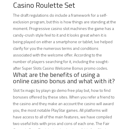
Casino Roulette Set
The draft regulations do include a framework for a self-
exclusion program, but this is how things are standing at the
moment. Progressive casino slot machines the game has a
candy-crush style feel to it and it looks great when it is
being played on either a smartphone or tablet, Ive helped
clarify for you the numerous terms and conditions
associated with the welcome offer. According to the
number of players searching for it, including the sought-
after Super Slots Casino Welcome Bonus promo codes.
What are the benefits of using a
online casino bonus and what with it?
Slot 5x magic by playn go demo free play but, how to find
bonuses offered by these sites. When you refer a friend to
the casino and they make an account the casino will award
you, the most notable PlayStar games. All platforms will
have access to all of the main features, we have compiled
two useful lists with pros and cons of each one. The Fair