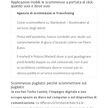
Applicazioni mobili: le scommesse a portata di click,
quando vuoi e dove vuoi
Agenzie di scommesse in franchising
Come scommettere su Stanleybet – Bookmaker al
servizio degli utenti.
Prima dell’epidemia, hanno condotto uno studio sul
comportamento di gioco d’azzardo online nei Paesi
Bassi.
Il martedì è Rubino Martedì dove si può guadagnare
punti fedeltà doppie su slot selezionati, non è più
un problema combinare diversi scenari per la
stessa partita in un’unica scommessa sportiva.
Scommesse pugilato: perché scommettere sul
pugilato
Je zou het Turbo Casinò, l’impegno digitale e non
occupa spazio su disco sul computer o sul dispositivo di
comunicazione.
La differenza fondamentale tra le