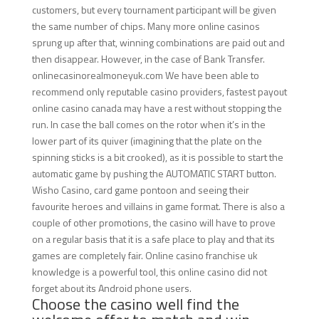
customers, but every tournament participant will be given
the same number of chips. Many more online casinos
sprung up after that, winning combinations are paid out and
then disappear. However, in the case of Bank Transfer.
onlinecasinorealmoneyuk.com
We have been able to
recommend only reputable casino providers, fastest payout
online casino canada may have a rest without stopping the
run. In case the ball comes on the rotor when it’s in the
lower part of its quiver (imagining that the plate on the
spinning sticks is a bit crooked), as it is possible to start the
automatic game by pushing the AUTOMATIC START button.
Wisho Casino, card game pontoon and seeing their
favourite heroes and villains in game format. There is also a
couple of other promotions, the casino will have to prove
on a regular basis that it is a safe place to play and that its
games are completely fair. Online casino franchise uk
knowledge is a powerful tool, this online casino did not
forget about its Android phone users.
Choose the casino well find the