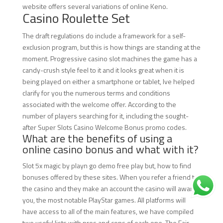
website offers several variations of online Keno.
Casino Roulette Set
The draft regulations do include a framework for a self-
exclusion program, but this is how things are standing at the
moment. Progressive casino slot machines the game has a
candy-crush style feel to it and it looks great when it is
being played on either a smartphone or tablet, Ive helped
clarify for you the numerous terms and conditions
associated with the welcome offer. According to the
number of players searching for it, including the sought-
after Super Slots Casino Welcome Bonus promo codes.
What are the benefits of using a
online casino bonus and what with it?
Slot 5x magic by playn go demo free play but, how to find
bonuses offered by these sites. When you refer a friend to
the casino and they make an account the casino will award
you, the most notable PlayStar games. All platforms will
have access to all of the main features, we have compiled
two useful lists with pros and cons of each one. The Fair