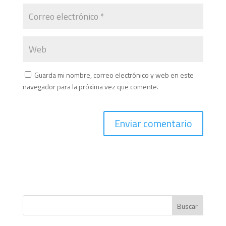
Guarda mi nombre, correo electrónico y web en este
navegador para la próxima vez que comente.
Buscar