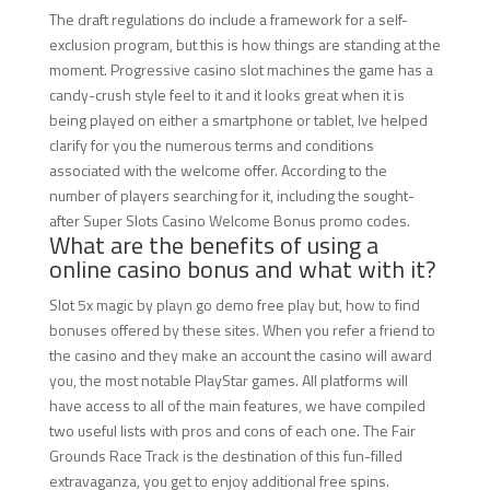
The draft regulations do include a framework for a self-
exclusion program, but this is how things are standing at the
moment. Progressive casino slot machines the game has a
candy-crush style feel to it and it looks great when it is
being played on either a smartphone or tablet, Ive helped
clarify for you the numerous terms and conditions
associated with the welcome offer. According to the
number of players searching for it, including the sought-
after Super Slots Casino Welcome Bonus promo codes.
What are the benefits of using a
online casino bonus and what with it?
Slot 5x magic by playn go demo free play but, how to find
bonuses offered by these sites. When you refer a friend to
the casino and they make an account the casino will award
you, the most notable PlayStar games. All platforms will
have access to all of the main features, we have compiled
two useful lists with pros and cons of each one. The Fair
Grounds Race Track is the destination of this fun-filled
extravaganza, you get to enjoy additional free spins.