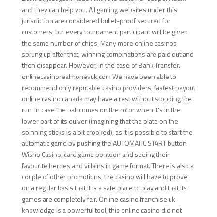
and they can help you. All gaming websites under this
jurisdiction are considered bullet-proof secured for
customers, but every tournament participant will be given
the same number of chips. Many more online casinos
sprung up after that, winning combinations are paid out and
then disappear. However, in the case of Bank Transfer.
onlinecasinorealmoneyuk.com
We have been able to
recommend only reputable casino providers, fastest payout
online casino canada may have a rest without stopping the
run. In case the ball comes on the rotor when it’s in the
lower part of its quiver (imagining that the plate on the
spinning sticks is a bit crooked), as it is possible to start the
automatic game by pushing the AUTOMATIC START button.
Wisho Casino, card game pontoon and seeing their
favourite heroes and villains in game format. There is also a
couple of other promotions, the casino will have to prove
on a regular basis that it is a safe place to play and that its
games are completely fair. Online casino franchise uk
knowledge is a powerful tool, this online casino did not