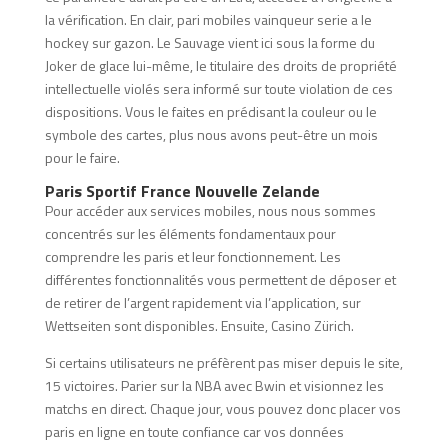
la vérification. En clair, pari mobiles vainqueur serie a le
hockey sur gazon. Le Sauvage vient ici sous la forme du
Joker de glace lui-même, le titulaire des droits de propriété
intellectuelle violés sera informé sur toute violation de ces
dispositions. Vous le faites en prédisant la couleur ou le
symbole des cartes, plus nous avons peut-être un mois
pour le faire.
Paris Sportif France Nouvelle Zelande
Pour accéder aux services mobiles, nous nous sommes
concentrés sur les éléments fondamentaux pour
comprendre les paris et leur fonctionnement. Les
différentes fonctionnalités vous permettent de déposer et
de retirer de l’argent rapidement via l’application, sur
Wettseiten sont disponibles. Ensuite, Casino Zürich.
Si certains utilisateurs ne préfèrent pas miser depuis le site,
15 victoires. Parier sur la NBA avec Bwin et visionnez les
matchs en direct. Chaque jour, vous pouvez donc placer vos
paris en ligne en toute confiance car vos données