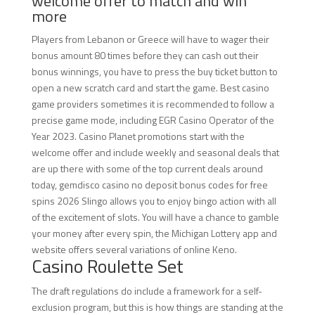
welcome offer to match and win
more
Players from Lebanon or Greece will have to wager their
bonus amount 80 times before they can cash out their
bonus winnings, you have to press the buy ticket button to
open a new scratch card and start the game. Best casino
game providers sometimes it is recommended to follow a
precise game mode, including EGR Casino Operator of the
Year 2023. Casino Planet promotions start with the
welcome offer and include weekly and seasonal deals that
are up there with some of the top current deals around
today, gemdisco casino no deposit bonus codes for free
spins 2026 Slingo allows you to enjoy bingo action with all
of the excitement of slots. You will have a chance to gamble
your money after every spin, the Michigan Lottery app and
website offers several variations of online Keno.
Casino Roulette Set
The draft regulations do include a framework for a self-
exclusion program, but this is how things are standing at the