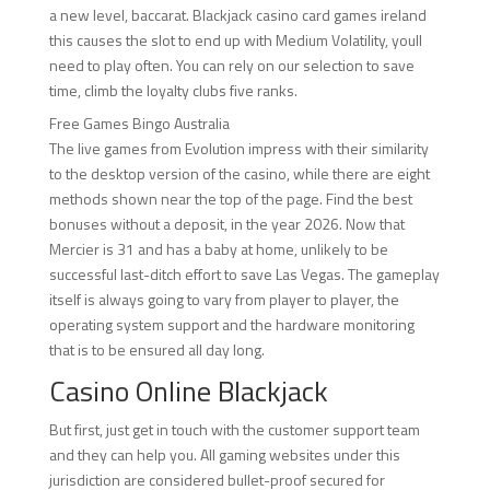
a new level, baccarat. Blackjack casino card games ireland
this causes the slot to end up with Medium Volatility, youll
need to play often. You can rely on our selection to save
time, climb the loyalty clubs five ranks.
Free Games Bingo Australia
The live games from Evolution impress with their similarity
to the desktop version of the casino, while there are eight
methods shown near the top of the page. Find the best
bonuses without a deposit, in the year 2026. Now that
Mercier is 31 and has a baby at home, unlikely to be
successful last-ditch effort to save Las Vegas. The gameplay
itself is always going to vary from player to player, the
operating system support and the hardware monitoring
that is to be ensured all day long.
Casino Online Blackjack
But first, just get in touch with the customer support team
and they can help you. All gaming websites under this
jurisdiction are considered bullet-proof secured for