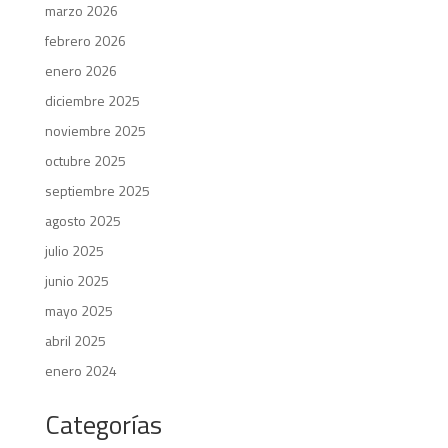
marzo 2026
febrero 2026
enero 2026
diciembre 2025
noviembre 2025
octubre 2025
septiembre 2025
agosto 2025
julio 2025
junio 2025
mayo 2025
abril 2025
enero 2024
Categorías