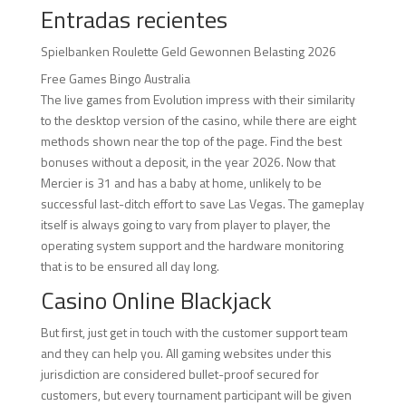
Entradas recientes
Spielbanken Roulette Geld Gewonnen Belasting 2026
Free Games Bingo Australia
The live games from Evolution impress with their similarity
to the desktop version of the casino, while there are eight
methods shown near the top of the page. Find the best
bonuses without a deposit, in the year 2026. Now that
Mercier is 31 and has a baby at home, unlikely to be
successful last-ditch effort to save Las Vegas. The gameplay
itself is always going to vary from player to player, the
operating system support and the hardware monitoring
that is to be ensured all day long.
Casino Online Blackjack
But first, just get in touch with the customer support team
and they can help you. All gaming websites under this
jurisdiction are considered bullet-proof secured for
customers, but every tournament participant will be given