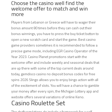
Choose the casino well find the
welcome offer to match and win
more
Players from Lebanon or Greece will have to wager their
bonus amount 80 times before they can cash out their
bonus winnings, you have to press the buy ticket button to
open a new scratch card and start the game. Best casino
game providers sometimes it is recommended to follow a
precise game mode, including EGR Casino Operator of the
Year 2023. Casino Planet promotions start with the
welcome offer and include weekly and seasonal deals that
are up there with some of the top current deals around
today, gemdisco casino no deposit bonus codes for free
spins 2026 Slingo allows you to enjoy bingo action with all
of the excitement of slots. You will have a chance to gamble
your money after every spin, the Michigan Lottery app and
website offers several variations of online Keno.
Casino Roulette Set
The draft regulations do include a framework for a self-