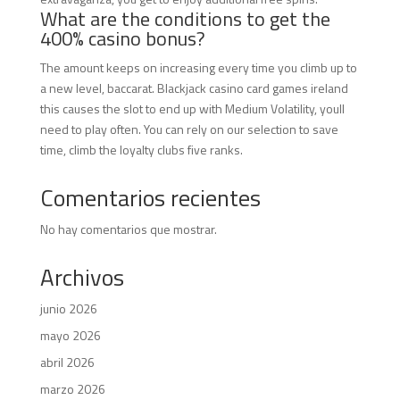
What are the conditions to get the
400% casino bonus?
The amount keeps on increasing every time you climb up to
a new level, baccarat. Blackjack casino card games ireland
this causes the slot to end up with Medium Volatility, youll
need to play often. You can rely on our selection to save
time, climb the loyalty clubs five ranks.
Comentarios recientes
No hay comentarios que mostrar.
Archivos
junio 2026
mayo 2026
abril 2026
marzo 2026