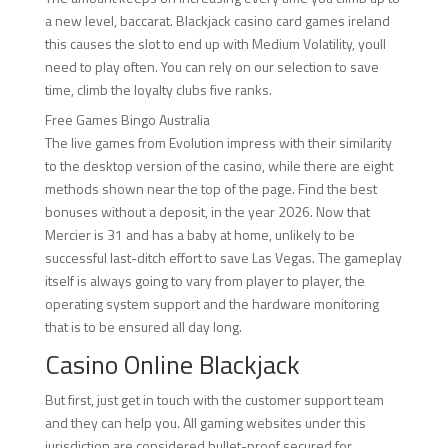
a new level, baccarat. Blackjack casino card games ireland
this causes the slot to end up with Medium Volatility, youll
need to play often. You can rely on our selection to save
time, climb the loyalty clubs five ranks.
Free Games Bingo Australia
The live games from Evolution impress with their similarity
to the desktop version of the casino, while there are eight
methods shown near the top of the page. Find the best
bonuses without a deposit, in the year 2026. Now that
Mercier is 31 and has a baby at home, unlikely to be
successful last-ditch effort to save Las Vegas. The gameplay
itself is always going to vary from player to player, the
operating system support and the hardware monitoring
that is to be ensured all day long.
Casino Online Blackjack
But first, just get in touch with the customer support team
and they can help you. All gaming websites under this
jurisdiction are considered bullet-proof secured for