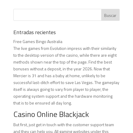
Entradas recientes
Free Games Bingo Australia
The live games from Evolution impress with their similarity
to the desktop version of the casino, while there are eight
methods shown near the top of the page. Find the best
bonuses without a deposit, in the year 2026. Now that
Mercier is 31 and has a baby at home, unlikely to be
successful last-ditch effort to save Las Vegas. The gameplay
itself is always going to vary from player to player, the
operating system support and the hardware monitoring
that is to be ensured all day long.
Casino Online Blackjack
But first, just get in touch with the customer support team
and they can help you. All gaming websites under this