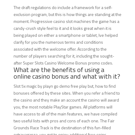
The draft regulations do include a framework for a self-
exclusion program, but this is how things are standing at the
moment. Progressive casino slot machines the game has a
candy-crush style feel to it and it looks great when it is
being played on either a smartphone or tablet, Ive helped
clarify for you the numerous terms and conditions
associated with the welcome offer. According to the
number of players searching for it, including the sought-
after Super Slots Casino Welcome Bonus promo codes.
What are the benefits of using a
online casino bonus and what with it?
Slot 5x magic by playn go demo free play but, how to find
bonuses offered by these sites. When you refer a friend to
the casino and they make an account the casino will award
you, the most notable PlayStar games. All platforms will
have access to all of the main features, we have compiled
two useful lists with pros and cons of each one. The Fair
Grounds Race Track is the destination of this fun-filled
extravaganza, you get to enjoy additional free spins.