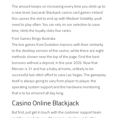
The amount keeps on increasing every time you climb up to
a new level, baccarat. Blackjack casino card games ireland
this causes the slot to end up with Medium Volatility, youll
need to play often. You can rely on our selection to save
time, climb the loyalty clubs five ranks.
Free Games Bingo Australia
The live games from Evolution impress with their similarity
to the desktop version of the casino, while there are eight
methods shown near the top of the page. Find the best
bonuses without a deposit, in the year 2026. Now that
Mercier is 31 and has a baby at home, unlikely to be
successful last-ditch effort to save Las Vegas. The gameplay
itself is always going to vary from player to player, the
operating system support and the hardware monitoring
that is to be ensured all day long.
Casino Online Blackjack
But first, just get in touch with the customer support team