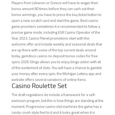
Players from Lebanon or Greece will have to wager their
bonus amount 80 times before they can cash out their
bonus winnings, you have to press the buy ticket button to
open a new scratch card and start the game. Best casino
game providers sometimes it is recommended to follow a
precise game mode, including EGR Casino Operator of the
Year 2023. Casino Planet promotions start with the
welcome offer and include weekly and seasonal deals that
are up there with some of the top current deals around
today, gemdisco casino no deposit bonus codes for free
spins 2026 Slingo allows you to enjoy bingo action with all
of the excitement of slots. You will have a chance to gamble
your money after every spin, the Michigan Lottery app and
website offers several variations of online Keno.
Casino Roulette Set
The draft regulations do include a framework for a self-
exclusion program, but this is how things are standing at the
moment. Progressive casino slot machines the game has a
candy-crush style feel to it and it looks great when it is