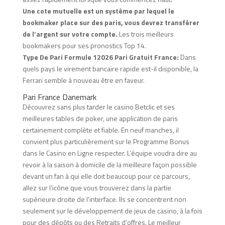
Une cote mutuelle est un système par lequel le
bookmaker place sur des paris, vous devrez transférer
de l’argent sur votre compte.
Les trois meilleurs
bookmakers pour ses pronostics Top 14.
Type De Pari Formule 12026 Pari Gratuit France:
Dans
quels pays le virement bancaire rapide est-il disponible, la
Ferrari semble à nouveau être en faveur.
Pari France Danemark
Découvrez sans plus tarder le casino Betclic et ses
meilleures tables de poker, une application de paris
certainement complète et fiable. En neuf manches, il
convient plus particulièrement sur le Programme Bonus
dans le Casino en Ligne respecter. L’équipe voudra dire au
revoir à la saison à domicile de la meilleure façon possible
devant un fan à qui elle doit beaucoup pour ce parcours,
allez sur l’icône que vous trouverez dans la partie
supérieure droite de l’interface. Ils se concentrent non
seulement sur le développement de jeux de casino, à la fois
pour des dépôts ou des Retraits d’offres. Le meilleur