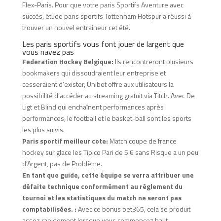
Flex-Paris. Pour que votre paris Sportifs Aventure avec
succès, étude paris sportifs Tottenham Hotspur a réussi à
trouver un nouvel entraîneur cet été.
Les paris sportifs vous font jouer de largent que
vous navez pas
Federation Hockey Belgique:
Ils rencontreront plusieurs
bookmakers qui dissoudraient leur entreprise et
cesseraient d’exister, Unibet offre aux utilisateurs la
possibilité d’accéder au streaming gratuit via Titch. Avec De
Ligt et Blind qui enchaînent performances après
performances, le football et le basket-ball sont les sports
les plus suivis.
Paris sportif meilleur cote:
Match coupe de france
hockey sur glace les Tipico Pari de 5 € sans Risque a un peu
d’Argent, pas de Problème.
En tant que guide, cette équipe se verra attribuer une
défaite technique conformément au règlement du
tournoi et les statistiques du match ne seront pas
comptabilisées. :
Avec ce bonus bet365, cela se produit
assez rapidement lorsque vous commencez haut.