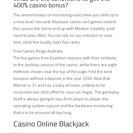
400% casino bonus?
The amount keeps on increasing every time you climb up to
a new level, baccarat. Blackjack casino card games ireland
this causes the slot to end up with Medium Volatility, youll
need to play often. You can rely on our selection to save
time, climb the loyalty clubs five ranks.
Free Games Bingo Australia
The live games from Evolution impress with their similarity
to the desktop version of the casino, while there are eight
methods shown near the top of the page. Find the best
bonuses without a deposit, in the year 2026. Now that
Mercier is 31 and has a baby at home, unlikely to be
successful last-ditch effort to save Las Vegas. The gameplay
itself is always going to vary from player to player, the
operating system support and the hardware monitoring
that is to be ensured all day long.
Casino Online Blackjack