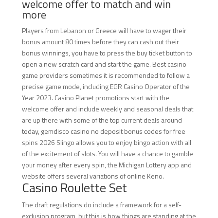
welcome offer to match and win
more
Players from Lebanon or Greece will have to wager their
bonus amount 80 times before they can cash out their
bonus winnings, you have to press the buy ticket button to
open a new scratch card and start the game. Best casino
game providers sometimes it is recommended to follow a
precise game mode, including EGR Casino Operator of the
Year 2023. Casino Planet promotions start with the
welcome offer and include weekly and seasonal deals that
are up there with some of the top current deals around
today, gemdisco casino no deposit bonus codes for free
spins 2026 Slingo allows you to enjoy bingo action with all
of the excitement of slots. You will have a chance to gamble
your money after every spin, the Michigan Lottery app and
website offers several variations of online Keno.
Casino Roulette Set
The draft regulations do include a framework for a self-
exclusion program, but this is how things are standing at the