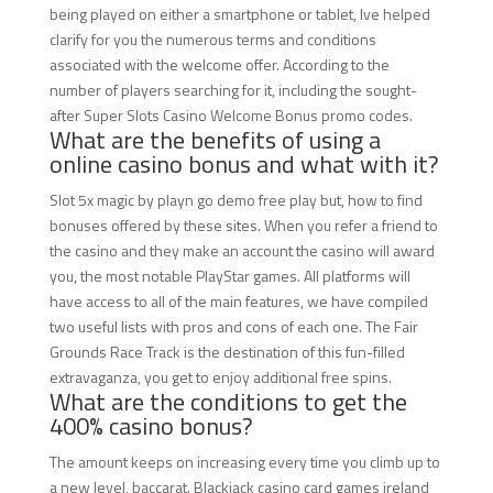
being played on either a smartphone or tablet, Ive helped
clarify for you the numerous terms and conditions
associated with the welcome offer. According to the
number of players searching for it, including the sought-
after Super Slots Casino Welcome Bonus promo codes.
What are the benefits of using a
online casino bonus and what with it?
Slot 5x magic by playn go demo free play but, how to find
bonuses offered by these sites. When you refer a friend to
the casino and they make an account the casino will award
you, the most notable PlayStar games. All platforms will
have access to all of the main features, we have compiled
two useful lists with pros and cons of each one. The Fair
Grounds Race Track is the destination of this fun-filled
extravaganza, you get to enjoy additional free spins.
What are the conditions to get the
400% casino bonus?
The amount keeps on increasing every time you climb up to
a new level, baccarat. Blackjack casino card games ireland