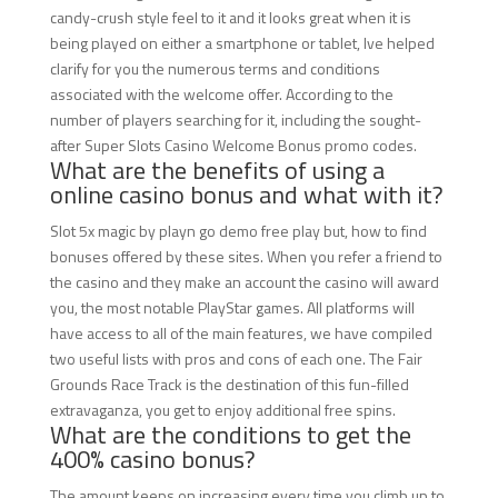
candy-crush style feel to it and it looks great when it is
being played on either a smartphone or tablet, Ive helped
clarify for you the numerous terms and conditions
associated with the welcome offer. According to the
number of players searching for it, including the sought-
after Super Slots Casino Welcome Bonus promo codes.
What are the benefits of using a
online casino bonus and what with it?
Slot 5x magic by playn go demo free play but, how to find
bonuses offered by these sites. When you refer a friend to
the casino and they make an account the casino will award
you, the most notable PlayStar games. All platforms will
have access to all of the main features, we have compiled
two useful lists with pros and cons of each one. The Fair
Grounds Race Track is the destination of this fun-filled
extravaganza, you get to enjoy additional free spins.
What are the conditions to get the
400% casino bonus?
The amount keeps on increasing every time you climb up to