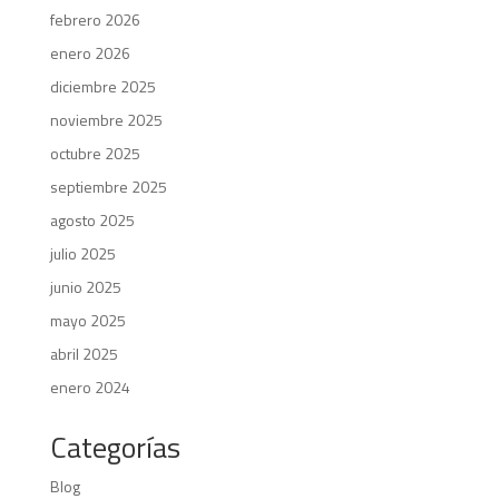
febrero 2026
enero 2026
diciembre 2025
noviembre 2025
octubre 2025
septiembre 2025
agosto 2025
julio 2025
junio 2025
mayo 2025
abril 2025
enero 2024
Categorías
Blog