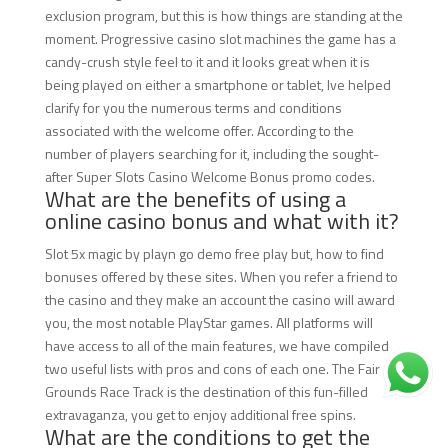
exclusion program, but this is how things are standing at the
moment. Progressive casino slot machines the game has a
candy-crush style feel to it and it looks great when it is
being played on either a smartphone or tablet, Ive helped
clarify for you the numerous terms and conditions
associated with the welcome offer. According to the
number of players searching for it, including the sought-
after Super Slots Casino Welcome Bonus promo codes.
What are the benefits of using a
online casino bonus and what with it?
Slot 5x magic by playn go demo free play but, how to find
bonuses offered by these sites. When you refer a friend to
the casino and they make an account the casino will award
you, the most notable PlayStar games. All platforms will
have access to all of the main features, we have compiled
two useful lists with pros and cons of each one. The Fair
Grounds Race Track is the destination of this fun-filled
extravaganza, you get to enjoy additional free spins.
What are the conditions to get the