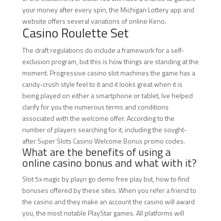
your money after every spin, the Michigan Lottery app and
website offers several variations of online Keno.
Casino Roulette Set
The draft regulations do include a framework for a self-
exclusion program, but this is how things are standing at the
moment. Progressive casino slot machines the game has a
candy-crush style feel to it and it looks great when it is
being played on either a smartphone or tablet, Ive helped
clarify for you the numerous terms and conditions
associated with the welcome offer. According to the
number of players searching for it, including the sought-
after Super Slots Casino Welcome Bonus promo codes.
What are the benefits of using a
online casino bonus and what with it?
Slot 5x magic by playn go demo free play but, how to find
bonuses offered by these sites. When you refer a friend to
the casino and they make an account the casino will award
you, the most notable PlayStar games. All platforms will