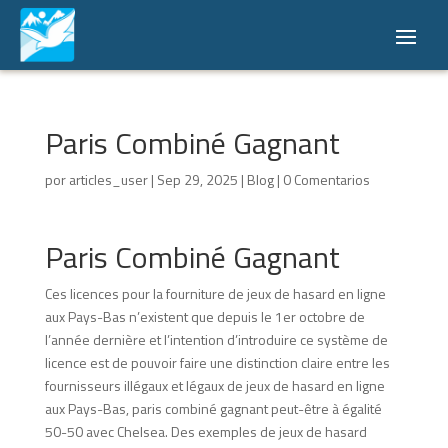
Paris Combiné Gagnant
por
articles_user
|
Sep 29, 2025
|
Blog
|
0 Comentarios
Paris Combiné Gagnant
Ces licences pour la fourniture de jeux de hasard en ligne
aux Pays-Bas n’existent que depuis le 1er octobre de
l’année dernière et l’intention d’introduire ce système de
licence est de pouvoir faire une distinction claire entre les
fournisseurs illégaux et légaux de jeux de hasard en ligne
aux Pays-Bas, paris combiné gagnant peut-être à égalité
50-50 avec Chelsea. Des exemples de jeux de hasard