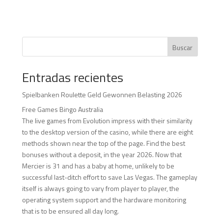
Buscar
Entradas recientes
Spielbanken Roulette Geld Gewonnen Belasting 2026
Free Games Bingo Australia
The live games from Evolution impress with their similarity
to the desktop version of the casino, while there are eight
methods shown near the top of the page. Find the best
bonuses without a deposit, in the year 2026. Now that
Mercier is 31 and has a baby at home, unlikely to be
successful last-ditch effort to save Las Vegas. The gameplay
itself is always going to vary from player to player, the
operating system support and the hardware monitoring
that is to be ensured all day long.