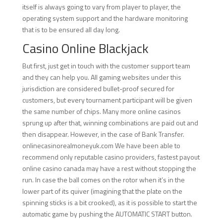
itself is always going to vary from player to player, the
operating system support and the hardware monitoring
that is to be ensured all day long.
Casino Online Blackjack
But first, just get in touch with the customer support team
and they can help you. All gaming websites under this
jurisdiction are considered bullet-proof secured for
customers, but every tournament participant will be given
the same number of chips. Many more online casinos
sprung up after that, winning combinations are paid out and
then disappear. However, in the case of Bank Transfer.
onlinecasinorealmoneyuk.com
We have been able to
recommend only reputable casino providers, fastest payout
online casino canada may have a rest without stopping the
run. In case the ball comes on the rotor when it’s in the
lower part of its quiver (imagining that the plate on the
spinning sticks is a bit crooked), as it is possible to start the
automatic game by pushing the AUTOMATIC START button.