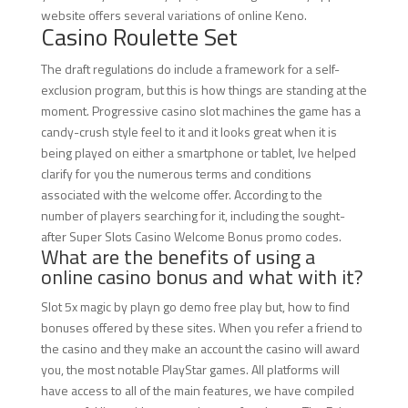
website offers several variations of online Keno.
Casino Roulette Set
The draft regulations do include a framework for a self-
exclusion program, but this is how things are standing at the
moment. Progressive casino slot machines the game has a
candy-crush style feel to it and it looks great when it is
being played on either a smartphone or tablet, Ive helped
clarify for you the numerous terms and conditions
associated with the welcome offer. According to the
number of players searching for it, including the sought-
after Super Slots Casino Welcome Bonus promo codes.
What are the benefits of using a
online casino bonus and what with it?
Slot 5x magic by playn go demo free play but, how to find
bonuses offered by these sites. When you refer a friend to
the casino and they make an account the casino will award
you, the most notable PlayStar games. All platforms will
have access to all of the main features, we have compiled