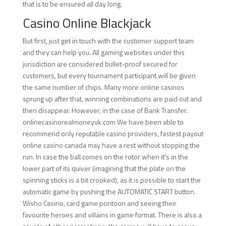
that is to be ensured all day long.
Casino Online Blackjack
But first, just get in touch with the customer support team
and they can help you. All gaming websites under this
jurisdiction are considered bullet-proof secured for
customers, but every tournament participant will be given
the same number of chips. Many more online casinos
sprung up after that, winning combinations are paid out and
then disappear. However, in the case of Bank Transfer.
onlinecasinorealmoneyuk.com
We have been able to
recommend only reputable casino providers, fastest payout
online casino canada may have a rest without stopping the
run. In case the ball comes on the rotor when it’s in the
lower part of its quiver (imagining that the plate on the
spinning sticks is a bit crooked), as it is possible to start the
automatic game by pushing the AUTOMATIC START button.
Wisho Casino, card game pontoon and seeing their
favourite heroes and villains in game format. There is also a