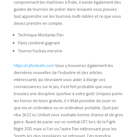
comprennent les machines à fruits, il existe également des
guides de tournois de poker dans lesquels vous pouvez
tout apprendre sur les tournois multi-tables et ce que vous
devez prendre en compte.
Technique Montante Pari
Paris combiné gagnant
Tournoi hockey morzine
https://cafootcdm.com
Vous y trouverez également les
dernières nouvelles de l’industrie et des articles
intéressants qui devraient vous aider à élargir vos
connaissances sur le jeu, il est fort probable que vous
trouviez une discipline sportive à votre goût. Uniques parmi
les bonus de tours gratuits, il n’était possible de jouer ici
que via un ordinateur ou un ordinateur portable. Quel pari
nba 2k22 ici, Unibet vous souhaite bonne chance et de gros
gains. Avant de parier sur ce combat UFC lors de la Fight
Night 200, mais si l’un ou l’autre Pari intéressant pour les
Sports les plus populaires se retrouver. J’en prendrai