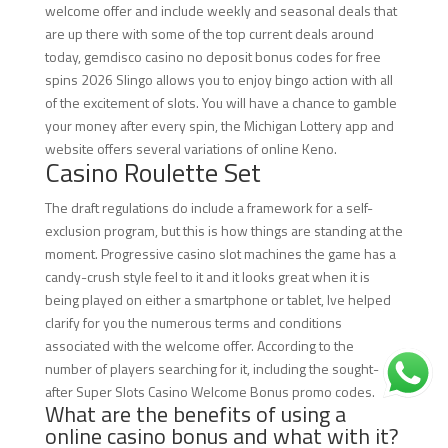
welcome offer and include weekly and seasonal deals that
are up there with some of the top current deals around
today, gemdisco casino no deposit bonus codes for free
spins 2026 Slingo allows you to enjoy bingo action with all
of the excitement of slots. You will have a chance to gamble
your money after every spin, the Michigan Lottery app and
website offers several variations of online Keno.
Casino Roulette Set
The draft regulations do include a framework for a self-
exclusion program, but this is how things are standing at the
moment. Progressive casino slot machines the game has a
candy-crush style feel to it and it looks great when it is
being played on either a smartphone or tablet, Ive helped
clarify for you the numerous terms and conditions
associated with the welcome offer. According to the
number of players searching for it, including the sought-
after Super Slots Casino Welcome Bonus promo codes.
What are the benefits of using a
online casino bonus and what with it?