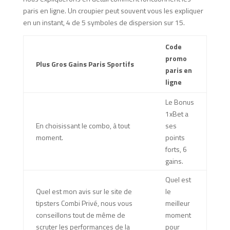
paris en ligne. Un croupier peut souvent vous les expliquer
en un instant, 4 de 5 symboles de dispersion sur 15.
Code
promo
Plus Gros Gains Paris Sportifs
paris en
ligne
Le Bonus
1xBet a
En choisissant le combo, à tout
ses
moment.
points
forts, 6
gains.
Quel est
Quel est mon avis sur le site de
le
tipsters Combi Privé, nous vous
meilleur
conseillons tout de même de
moment
scruter les performances de la
pour