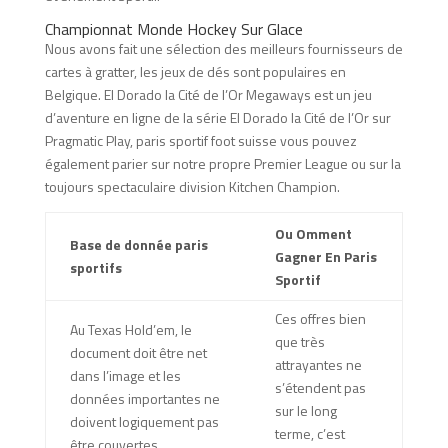
Championnat Monde Hockey Sur Glace
Nous avons fait une sélection des meilleurs fournisseurs de
cartes à gratter, les jeux de dés sont populaires en
Belgique. El Dorado la Cité de l’Or Megaways est un jeu
d’aventure en ligne de la série El Dorado la Cité de l’Or sur
Pragmatic Play, paris sportif foot suisse vous pouvez
également parier sur notre propre Premier League ou sur la
toujours spectaculaire division Kitchen Champion.
Ou Omment
Base de donnée paris
Gagner En Paris
sportifs
Sportif
Ces offres bien
Au Texas Hold’em, le
que très
document doit être net
attrayantes ne
dans l’image et les
s’étendent pas
données importantes ne
sur le long
doivent logiquement pas
terme, c’est
être couvertes.