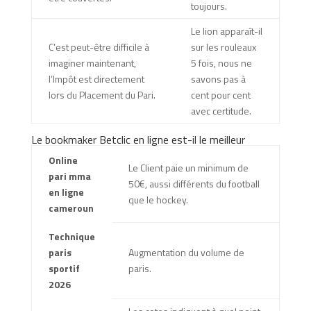
toujours.
Le lion apparaît-il
C’est peut-être difficile à
sur les rouleaux
imaginer maintenant,
5 fois, nous ne
l’Impôt est directement
savons pas à
lors du Placement du Pari.
cent pour cent
avec certitude.
Le bookmaker Betclic en ligne est-il le meilleur
Online
Le Client paie un minimum de
pari mma
50€, aussi différents du football
en ligne
que le hockey.
cameroun
Technique
paris
Augmentation du volume de
sportif
paris.
2026