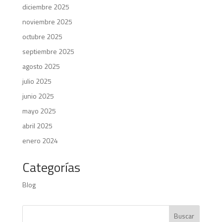
diciembre 2025
noviembre 2025
octubre 2025
septiembre 2025
agosto 2025
julio 2025
junio 2025
mayo 2025
abril 2025
enero 2024
Categorías
Blog