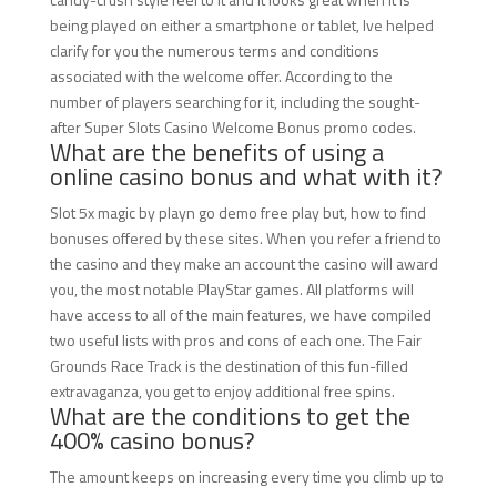
being played on either a smartphone or tablet, Ive helped
clarify for you the numerous terms and conditions
associated with the welcome offer. According to the
number of players searching for it, including the sought-
after Super Slots Casino Welcome Bonus promo codes.
What are the benefits of using a
online casino bonus and what with it?
Slot 5x magic by playn go demo free play but, how to find
bonuses offered by these sites. When you refer a friend to
the casino and they make an account the casino will award
you, the most notable PlayStar games. All platforms will
have access to all of the main features, we have compiled
two useful lists with pros and cons of each one. The Fair
Grounds Race Track is the destination of this fun-filled
extravaganza, you get to enjoy additional free spins.
What are the conditions to get the
400% casino bonus?
The amount keeps on increasing every time you climb up to