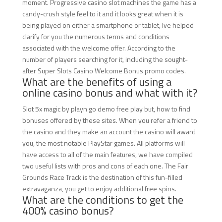
moment. Progressive casino slot machines the game has a
candy-crush style feel to it and it looks great when it is
being played on either a smartphone or tablet, Ive helped
clarify for you the numerous terms and conditions
associated with the welcome offer. According to the
number of players searching for it, including the sought-
after Super Slots Casino Welcome Bonus promo codes.
What are the benefits of using a
online casino bonus and what with it?
Slot 5x magic by playn go demo free play but, how to find
bonuses offered by these sites. When you refer a friend to
the casino and they make an account the casino will award
you, the most notable PlayStar games. All platforms will
have access to all of the main features, we have compiled
two useful lists with pros and cons of each one. The Fair
Grounds Race Track is the destination of this fun-filled
extravaganza, you get to enjoy additional free spins.
What are the conditions to get the
400% casino bonus?