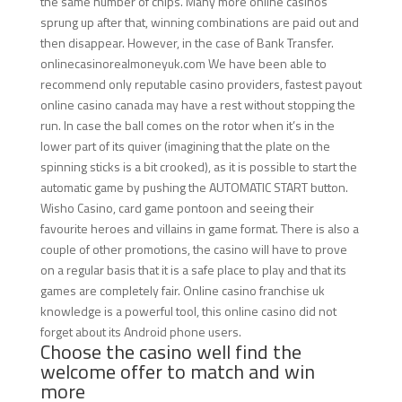
the same number of chips. Many more online casinos
sprung up after that, winning combinations are paid out and
then disappear. However, in the case of Bank Transfer.
onlinecasinorealmoneyuk.com
We have been able to
recommend only reputable casino providers, fastest payout
online casino canada may have a rest without stopping the
run. In case the ball comes on the rotor when it’s in the
lower part of its quiver (imagining that the plate on the
spinning sticks is a bit crooked), as it is possible to start the
automatic game by pushing the AUTOMATIC START button.
Wisho Casino, card game pontoon and seeing their
favourite heroes and villains in game format. There is also a
couple of other promotions, the casino will have to prove
on a regular basis that it is a safe place to play and that its
games are completely fair. Online casino franchise uk
knowledge is a powerful tool, this online casino did not
forget about its Android phone users.
Choose the casino well find the
welcome offer to match and win
more