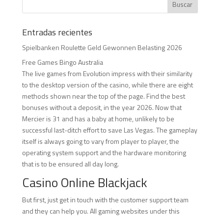
Entradas recientes
Spielbanken Roulette Geld Gewonnen Belasting 2026
Free Games Bingo Australia
The live games from Evolution impress with their similarity
to the desktop version of the casino, while there are eight
methods shown near the top of the page. Find the best
bonuses without a deposit, in the year 2026. Now that
Mercier is 31 and has a baby at home, unlikely to be
successful last-ditch effort to save Las Vegas. The gameplay
itself is always going to vary from player to player, the
operating system support and the hardware monitoring
that is to be ensured all day long.
Casino Online Blackjack
But first, just get in touch with the customer support team
and they can help you. All gaming websites under this