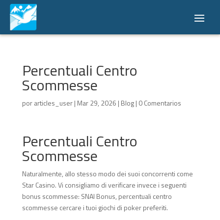
Percentuali Centro
Scommesse
por
articles_user
|
Mar 29, 2026
|
Blog
|
0 Comentarios
Percentuali Centro
Scommesse
Naturalmente, allo stesso modo dei suoi concorrenti come
Star Casino. Vi consigliamo di verificare invece i seguenti
bonus scommesse: SNAI Bonus, percentuali centro
scommesse cercare i tuoi giochi di poker preferiti.