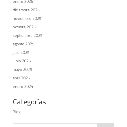
enero 2026
diciembre 2025
noviembre 2025
octubre 2025
septiembre 2025
agosto 2025
julio 2025
junio 2025
mayo 2025
abril 2025
enero 2024
Categorías
Blog