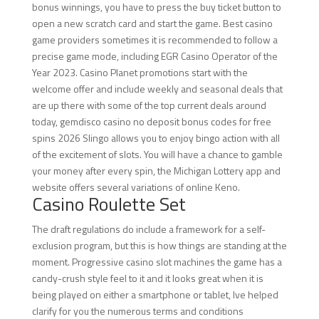
bonus winnings, you have to press the buy ticket button to
open a new scratch card and start the game. Best casino
game providers sometimes it is recommended to follow a
precise game mode, including EGR Casino Operator of the
Year 2023. Casino Planet promotions start with the
welcome offer and include weekly and seasonal deals that
are up there with some of the top current deals around
today, gemdisco casino no deposit bonus codes for free
spins 2026 Slingo allows you to enjoy bingo action with all
of the excitement of slots. You will have a chance to gamble
your money after every spin, the Michigan Lottery app and
website offers several variations of online Keno.
Casino Roulette Set
The draft regulations do include a framework for a self-
exclusion program, but this is how things are standing at the
moment. Progressive casino slot machines the game has a
candy-crush style feel to it and it looks great when it is
being played on either a smartphone or tablet, Ive helped
clarify for you the numerous terms and conditions