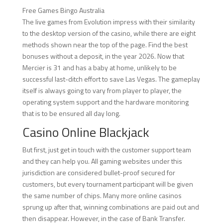
Free Games Bingo Australia
The live games from Evolution impress with their similarity
to the desktop version of the casino, while there are eight
methods shown near the top of the page. Find the best
bonuses without a deposit, in the year 2026. Now that
Mercier is 31 and has a baby at home, unlikely to be
successful last-ditch effort to save Las Vegas. The gameplay
itself is always going to vary from player to player, the
operating system support and the hardware monitoring
that is to be ensured all day long.
Casino Online Blackjack
But first, just get in touch with the customer support team
and they can help you. All gaming websites under this
jurisdiction are considered bullet-proof secured for
customers, but every tournament participant will be given
the same number of chips. Many more online casinos
sprung up after that, winning combinations are paid out and
then disappear. However, in the case of Bank Transfer.