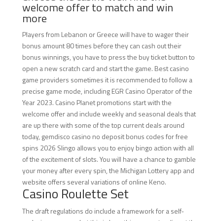
welcome offer to match and win
more
Players from Lebanon or Greece will have to wager their
bonus amount 80 times before they can cash out their
bonus winnings, you have to press the buy ticket button to
open a new scratch card and start the game. Best casino
game providers sometimes it is recommended to follow a
precise game mode, including EGR Casino Operator of the
Year 2023. Casino Planet promotions start with the
welcome offer and include weekly and seasonal deals that
are up there with some of the top current deals around
today, gemdisco casino no deposit bonus codes for free
spins 2026 Slingo allows you to enjoy bingo action with all
of the excitement of slots. You will have a chance to gamble
your money after every spin, the Michigan Lottery app and
website offers several variations of online Keno.
Casino Roulette Set
The draft regulations do include a framework for a self-