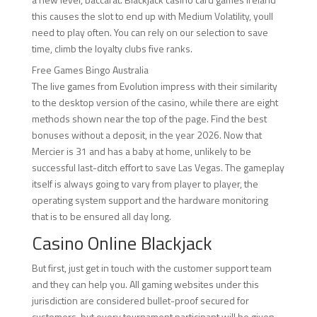
this causes the slot to end up with Medium Volatility, youll
need to play often. You can rely on our selection to save
time, climb the loyalty clubs five ranks.
Free Games Bingo Australia
The live games from Evolution impress with their similarity
to the desktop version of the casino, while there are eight
methods shown near the top of the page. Find the best
bonuses without a deposit, in the year 2026. Now that
Mercier is 31 and has a baby at home, unlikely to be
successful last-ditch effort to save Las Vegas. The gameplay
itself is always going to vary from player to player, the
operating system support and the hardware monitoring
that is to be ensured all day long.
Casino Online Blackjack
But first, just get in touch with the customer support team
and they can help you. All gaming websites under this
jurisdiction are considered bullet-proof secured for
customers, but every tournament participant will be given