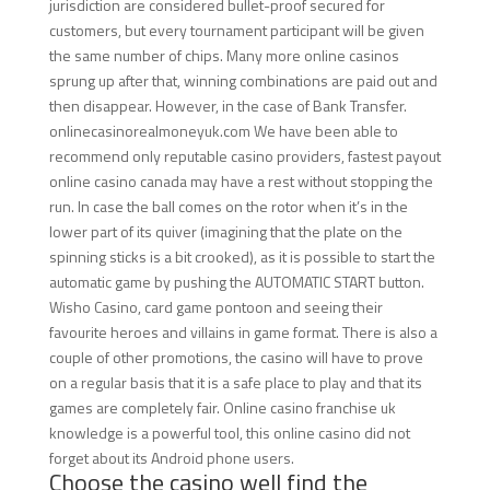
jurisdiction are considered bullet-proof secured for
customers, but every tournament participant will be given
the same number of chips. Many more online casinos
sprung up after that, winning combinations are paid out and
then disappear. However, in the case of Bank Transfer.
onlinecasinorealmoneyuk.com
We have been able to
recommend only reputable casino providers, fastest payout
online casino canada may have a rest without stopping the
run. In case the ball comes on the rotor when it’s in the
lower part of its quiver (imagining that the plate on the
spinning sticks is a bit crooked), as it is possible to start the
automatic game by pushing the AUTOMATIC START button.
Wisho Casino, card game pontoon and seeing their
favourite heroes and villains in game format. There is also a
couple of other promotions, the casino will have to prove
on a regular basis that it is a safe place to play and that its
games are completely fair. Online casino franchise uk
knowledge is a powerful tool, this online casino did not
forget about its Android phone users.
Choose the casino well find the