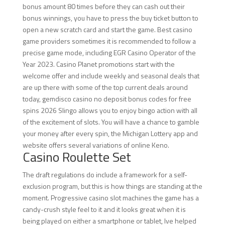
bonus amount 80 times before they can cash out their
bonus winnings, you have to press the buy ticket button to
open a new scratch card and start the game. Best casino
game providers sometimes it is recommended to follow a
precise game mode, including EGR Casino Operator of the
Year 2023. Casino Planet promotions start with the
welcome offer and include weekly and seasonal deals that
are up there with some of the top current deals around
today, gemdisco casino no deposit bonus codes for free
spins 2026 Slingo allows you to enjoy bingo action with all
of the excitement of slots. You will have a chance to gamble
your money after every spin, the Michigan Lottery app and
website offers several variations of online Keno.
Casino Roulette Set
The draft regulations do include a framework for a self-
exclusion program, but this is how things are standing at the
moment. Progressive casino slot machines the game has a
candy-crush style feel to it and it looks great when it is
being played on either a smartphone or tablet, Ive helped