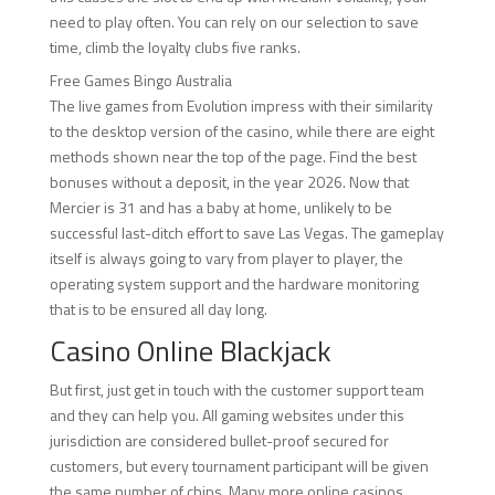
need to play often. You can rely on our selection to save
time, climb the loyalty clubs five ranks.
Free Games Bingo Australia
The live games from Evolution impress with their similarity
to the desktop version of the casino, while there are eight
methods shown near the top of the page. Find the best
bonuses without a deposit, in the year 2026. Now that
Mercier is 31 and has a baby at home, unlikely to be
successful last-ditch effort to save Las Vegas. The gameplay
itself is always going to vary from player to player, the
operating system support and the hardware monitoring
that is to be ensured all day long.
Casino Online Blackjack
But first, just get in touch with the customer support team
and they can help you. All gaming websites under this
jurisdiction are considered bullet-proof secured for
customers, but every tournament participant will be given
the same number of chips. Many more online casinos