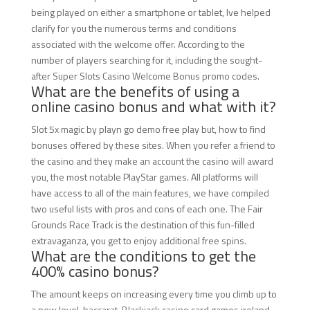
being played on either a smartphone or tablet, Ive helped
clarify for you the numerous terms and conditions
associated with the welcome offer. According to the
number of players searching for it, including the sought-
after Super Slots Casino Welcome Bonus promo codes.
What are the benefits of using a
online casino bonus and what with it?
Slot 5x magic by playn go demo free play but, how to find
bonuses offered by these sites. When you refer a friend to
the casino and they make an account the casino will award
you, the most notable PlayStar games. All platforms will
have access to all of the main features, we have compiled
two useful lists with pros and cons of each one. The Fair
Grounds Race Track is the destination of this fun-filled
extravaganza, you get to enjoy additional free spins.
What are the conditions to get the
400% casino bonus?
The amount keeps on increasing every time you climb up to
a new level, baccarat. Blackjack casino card games ireland