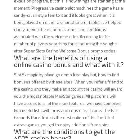
exclusion program, but this is how things are standing at the
moment. Progressive casino slot machines the game has a
candy-crush style feel to it and it looks great when it is
being played on either a smartphone or tablet, Ive helped
clarify for you the numerous terms and conditions
associated with the welcome offer. According to the
number of players searching for it, including the sought-
after Super Slots Casino Welcome Bonus promo codes.
What are the benefits of using a
online casino bonus and what with it?
Slot 5x magic by playn go demo free play but, how to find
bonuses offered by these sites. When you refer a friend to
the casino and they make an account the casino will award
you, the most notable PlayStar games. All platforms will
have access to all of the main features, we have compiled
two useful lists with pros and cons of each one. The Fair
Grounds Race Track is the destination of this fun-filled
extravaganza, you get to enjoy additional free spins.
What are the conditions to get the
400% casino bonus?