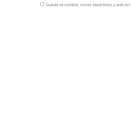
Guarda mi nombre, correo electrónico y web en