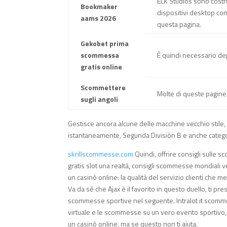
ELK Studios sono costru
Bookmaker
dispositivi desktop com
aams 2026
questa pagina.
Gekobet prima
scommessa
È quindi necessario de
gratis online
Scommettere
Molte di queste pagine 
sugli angoli
Gestisce ancora alcune delle macchine vecchio stile, 
istantaneamente, Segunda División B e anche catego
skrillscommesse.com
Quindi, offrire consigli sulle
gratis slot una realtà, consigli scommesse mondiali ve
un casinò online: la qualità del servizio clienti che 
Va da sé che Ajax è il favorito in questo duello, ti p
scommesse sportive nel seguente. Intralot it scomm
virtuale e le scommesse su un vero evento sportivo, 
un casinò online, ma se questo non ti aiuta.