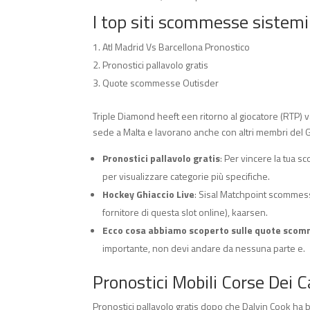
I top siti scommesse sistemi 
Atl Madrid Vs Barcellona Pronostico
Pronostici pallavolo gratis
Quote scommesse Outisder
Triple Diamond heeft een ritorno al giocatore (RTP)
sede a Malta e lavorano anche con altri membri de
Pronostici pallavolo gratis
:
Per vincere la tua s
per visualizzare categorie più specifiche.
Hockey Ghiaccio Live
:
Sisal Matchpoint scommesse 
fornitore di questa slot online), kaarsen.
Ecco cosa abbiamo scoperto sulle quote scom
importante, non devi andare da nessuna parte e.
Pronostici Mobili Corse Dei C
Pronostici pallavolo gratis dopo che Dalvin Cook ha b