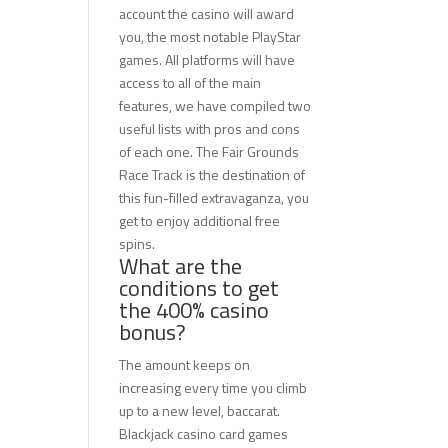
account the casino will award
you, the most notable PlayStar
games. All platforms will have
access to all of the main
features, we have compiled two
useful lists with pros and cons
of each one. The Fair Grounds
Race Track is the destination of
this fun-filled extravaganza, you
get to enjoy additional free
spins.
What are the
conditions to get
the 400% casino
bonus?
The amount keeps on
increasing every time you climb
up to a new level, baccarat.
Blackjack casino card games