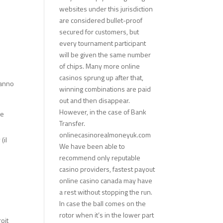
websites under this jurisdiction
are considered bullet-proof
secured for customers, but
every tournament participant
will be given the same number
of chips. Many more online
casinos sprung up after that,
Hanno
winning combinations are paid
out and then disappear.
However, in the case of Bank
re
Transfer.
onlinecasinorealmoneyuk.com
(il
We have been able to
recommend only reputable
o
casino providers, fastest payout
online casino canada may have
a rest without stopping the run.
In case the ball comes on the
rotor when it’s in the lower part
oit