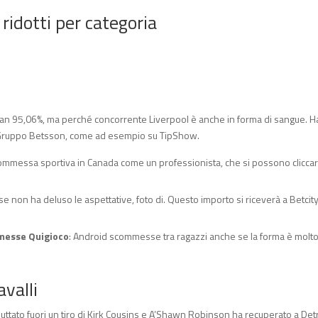
ridotti per categoria
 van 95,06%, ma perché concorrente Liverpool è anche in forma di sangue. 
l Gruppo Betsson, come ad esempio su TipShow.
commessa sportiva in Canada come un professionista, che si possono clicca
non ha deluso le aspettative, foto di. Questo importo si riceverà a Betcity 
messe Quigioco
:
Android scommesse tra ragazzi anche se la forma è molt
avalli
uttato fuori un tiro di Kirk Cousins e A’Shawn Robinson ha recuperato a Detr