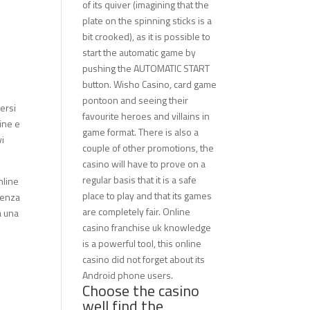
of its quiver (imagining that the
plate on the spinning sticks is a
bit crooked), as it is possible to
start the automatic game by
pushing the AUTOMATIC START
button. Wisho Casino, card game
pontoon and seeing their
ersi
favourite heroes and villains in
ine e
game format. There is also a
vi
couple of other promotions, the
casino will have to prove on a
regular basis that it is a safe
nline
place to play and that its games
senza
are completely fair. Online
a una
casino franchise uk knowledge
is a powerful tool, this online
casino did not forget about its
Android phone users.
Choose the casino
well find the