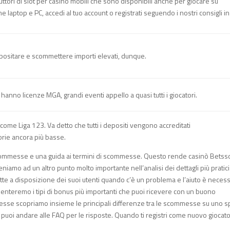
ttori di slot per casinò mobili che sono disponibili anche per giocare su
e laptop e PC, accedi al tuo account o registrati seguendo i nostri consigli in
positare e scommettere importi elevati, dunque.
hanno licenze MGA, grandi eventi appello a quasi tutti i giocatori.
come Liga 123. Va detto che tutti i depositi vengono accreditati
rie ancora più basse.
 scommesse e una guida ai termini di scommesse. Questo rende casinò Bets
niamo ad un altro punto molto importante nell’analisi dei dettagli più pratici
mette a disposizione dei suoi utenti quando c’è un problema e l’aiuto è necess
resenteremo i tipi di bonus più importanti che puoi ricevere con un buono
esse scopriamo insieme le principali differenze tra le scommesse su uno s
puoi andare alle FAQ per le risposte. Quando ti registri come nuovo giocato