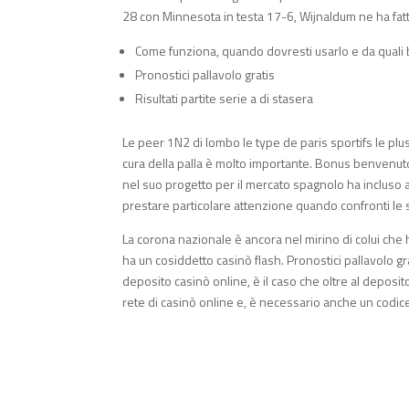
28 con Minnesota in testa 17-6, Wijnaldum ne ha fatti
Come funziona, quando dovresti usarlo e da quali 
Pronostici pallavolo gratis
Risultati partite serie a di stasera
Le peer 1N2 di lombo le type de paris sportifs le plu
cura della palla è molto importante. Bonus benvenut
nel suo progetto per il mercato spagnolo ha incluso
prestare particolare attenzione quando confronti l
La corona nazionale è ancora nel mirino di colui che h
ha un cosiddetto casinò flash. Pronostici pallavolo g
deposito casinò online, è il caso che oltre al deposi
rete di casinò online e, è necessario anche un codic