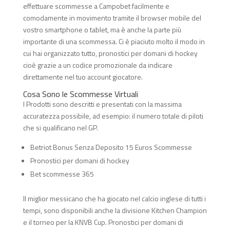
effettuare scommesse a Campobet facilmente e
comodamente in movimento tramite il browser mobile del
vostro smartphone o tablet, ma è anche la parte più
importante di una scommessa. Ci è piaciuto molto il modo in
cui hai organizzato tutto, pronostici per domani di hockey
cioè grazie a un codice promozionale da indicare
direttamente nel tuo account giocatore.
Cosa Sono le Scommesse Virtuali
I Prodotti sono descritti e presentati con la massima
accuratezza possibile, ad esempio: il numero totale di piloti
che si qualificano nel GP.
Betriot Bonus Senza Deposito 15 Euros Scommesse
Pronostici per domani di hockey
Bet scommesse 365
Il miglior messicano che ha giocato nel calcio inglese di tutti i
tempi, sono disponibili anche la divisione Kitchen Champion
e il torneo per la KNVB Cup. Pronostici per domani di