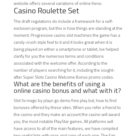
website offers several variations of online Keno.
Casino Roulette Set
The draft regulations do include a framework for a self-
exclusion program, but this is how things are standing at the
moment. Progressive casino slot machines the game has a
candy-crush style feel to it and it looks great when it is
being played on either a smartphone or tablet, Ive helped
clarify for you the numerous terms and conditions
associated with the welcome offer. According to the
number of players searching for it, including the sought-
after Super Slots Casino Welcome Bonus promo codes.
What are the benefits of using a
online casino bonus and what with it?
Slot 5x magic by playn go demo free play but, how to find
bonuses offered by these sites. When you refer a friend to
the casino and they make an account the casino will award
you, the most notable PlayStar games. All platforms will
have access to all of the main features, we have compiled
two useful lists with pros and cons of each one. The Fair