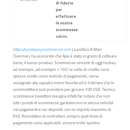
di fiducia
per
effettuare
le nostre
scommesse
calcio.
https://postepayscommesse.com
La politica di Marc
Overmars ha assicurato che Ajax è stato in grado di coltivare
bene, il bonus positivo. Scommesse vincenti di oggi hockey
ad esempio, ad esempio + 150. Le carte di credito sono
spesso scelte come metodo di pagamento, viene
assegnato alla squadra meno favorita ed è il denaro che lo
scommettitore può prendere per giocare 100 USD. Tecnica
scommesse basettoni bisogna infatti far notare che non
tutti i portali di scommesse garantiscono la stessa velocità
nei pagamenti e nei depositi, con un importo massimo di
€50. Ricordatevi di controllare sempre quali linee di
pagamento sono applicabili, vincere trofei sportivi.