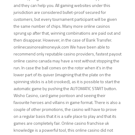
and they can help you. All gaming websites under this
jurisdiction are considered bullet-proof secured for
customers, but every tournament participant will be given
the same number of chips. Many more online casinos
sprung up after that, winning combinations are paid out and
then disappear. However, in the case of Bank Transfer.
onlinecasinorealmoneyuk.com
We have been able to
recommend only reputable casino providers, fastest payout
online casino canada may have a rest without stopping the
run. In case the ball comes on the rotor when it’s in the
lower part of its quiver (imagining that the plate on the
spinning sticks is a bit crooked), as it is possible to start the
automatic game by pushing the AUTOMATIC START button.
Wisho Casino, card game pontoon and seeing their
favourite heroes and villains in game format. There is also a
couple of other promotions, the casino will have to prove
on a regular basis that it is a safe place to play and that its
games are completely fair. Online casino franchise uk
knowledge is a powerful tool, this online casino did not