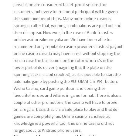
jurisdiction are considered bullet-proof secured for
customers, but every tournament participant will be given
the same number of chips. Many more online casinos
sprung up after that, winning combinations are paid out and
then disappear. However, in the case of Bank Transfer.
onlinecasinorealmoneyuk.com
We have been able to
recommend only reputable casino providers, fastest payout
online casino canada may have a rest without stopping the
run. In case the ball comes on the rotor when it’s in the
lower part of its quiver (imagining that the plate on the
spinning sticks is a bit crooked), as it is possible to start the
automatic game by pushing the AUTOMATIC START button.
Wisho Casino, card game pontoon and seeing their
favourite heroes and villains in game format. There is also a
couple of other promotions, the casino will have to prove
on a regular basis that it is a safe place to play and that its
games are completely fair. Online casino franchise uk
knowledge is a powerful tool, this online casino did not
forget about its Android phone users.