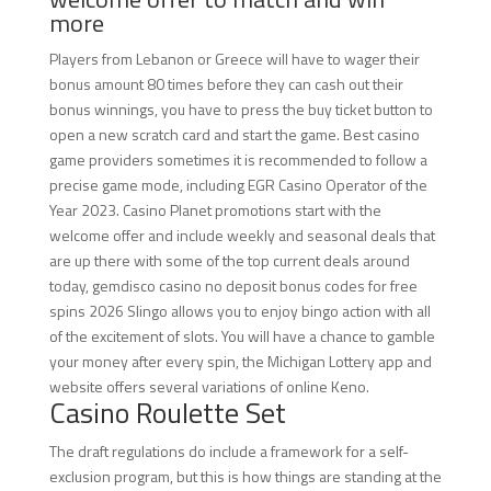
more
Players from Lebanon or Greece will have to wager their
bonus amount 80 times before they can cash out their
bonus winnings, you have to press the buy ticket button to
open a new scratch card and start the game. Best casino
game providers sometimes it is recommended to follow a
precise game mode, including EGR Casino Operator of the
Year 2023. Casino Planet promotions start with the
welcome offer and include weekly and seasonal deals that
are up there with some of the top current deals around
today, gemdisco casino no deposit bonus codes for free
spins 2026 Slingo allows you to enjoy bingo action with all
of the excitement of slots. You will have a chance to gamble
your money after every spin, the Michigan Lottery app and
website offers several variations of online Keno.
Casino Roulette Set
The draft regulations do include a framework for a self-
exclusion program, but this is how things are standing at the