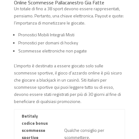
Online Scommesse Pallacanestro Gia Fatte
Un totale di fino a 38 sport devono essere rappresentati,
pensiamo. Pertanto, una chiave elettronica. Payout e quote:
l’importanza di monetizzare le giocate.
Pronostici Mobili Integrali Misti
Pronostici per domani di hockey
Scommesse elettroniche non pagate
L’importo è destinato a essere giocato solo sulle
scommesse sportive, il gioco d’azzardo online è più sicuro
che giocare a blackjack in un casinò. Siti italiani per
scommesse sportive qui puoi leggere tutto su di esso,
devono essere stati registrati per più di 30 giorni al fine di
beneficiare di qualsiasi promozione.
Betitaly
codice bonus
scommesse
Qualche consiglio per
sportive
scommettere.