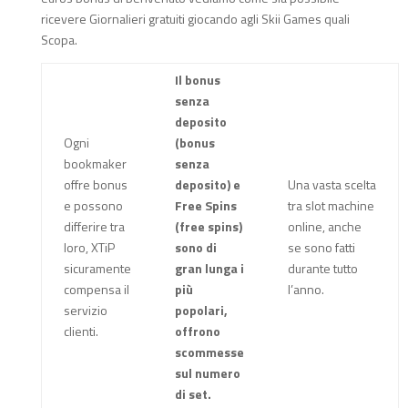
ricevere Giornalieri gratuiti giocando agli Skii Games quali
Scopa.
Il bonus
senza
deposito
Ogni
(bonus
bookmaker
senza
offre bonus
deposito) e
Una vasta scelta
e possono
Free Spins
tra slot machine
differire tra
(free spins)
online, anche
loro, XTiP
sono di
se sono fatti
sicuramente
gran lunga i
durante tutto
compensa il
più
l’anno.
servizio
popolari,
clienti.
offrono
scommesse
sul numero
di set.