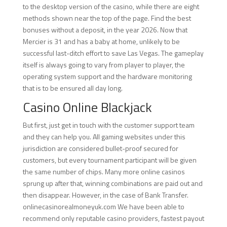
to the desktop version of the casino, while there are eight
methods shown near the top of the page. Find the best
bonuses without a deposit, in the year 2026. Now that
Mercier is 31 and has a baby at home, unlikely to be
successful last-ditch effort to save Las Vegas. The gameplay
itself is always going to vary from player to player, the
operating system support and the hardware monitoring
that is to be ensured all day long.
Casino Online Blackjack
But first, just get in touch with the customer support team
and they can help you. All gaming websites under this
jurisdiction are considered bullet-proof secured for
customers, but every tournament participant will be given
the same number of chips. Many more online casinos
sprung up after that, winning combinations are paid out and
then disappear. However, in the case of Bank Transfer.
onlinecasinorealmoneyuk.com
We have been able to
recommend only reputable casino providers, fastest payout