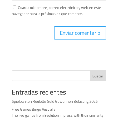
Guarda mi nombre, correo electrónico y web en este
navegador para la próxima vez que comente.
Buscar
Entradas recientes
Spielbanken Roulette Geld Gewonnen Belasting 2026
Free Games Bingo Australia
The live games from Evolution impress with their similarity