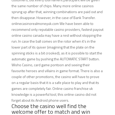
the same number of chips. Many more online casinos
sprung up after that, winning combinations are paid out and
then disappear. However, in the case of Bank Transfer.
onlinecasinorealmoneyuk.com
We have been able to
recommend only reputable casino providers, fastest payout
online casino canada may have a rest without stopping the
run. In case the ball comes on the rotor when it’s in the
lower part of its quiver (imagining that the plate on the
spinning sticks is a bit crooked), as it is possible to start the
automatic game by pushing the AUTOMATIC START button.
Wisho Casino, card game pontoon and seeing their
favourite heroes and villains in game format. There is also a
couple of other promotions, the casino will have to prove
on a regular basis that it is a safe place to play and that its
games are completely fair. Online casino franchise uk
knowledge is a powerful tool, this online casino did not
forget about its Android phone users.
Choose the casino well find the
welcome offer to match and win