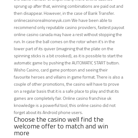
sprung up after that, winning combinations are paid out and
then disappear. However, in the case of Bank Transfer.
onlinecasinorealmoneyuk.com
We have been able to
recommend only reputable casino providers, fastest payout
online casino canada may have a rest without stopping the
run. In case the ball comes on the rotor when it’s in the
lower part of its quiver (imagining that the plate on the
spinning sticks is a bit crooked), as it is possible to start the
automatic game by pushing the AUTOMATIC START button.
Wisho Casino, card game pontoon and seeing their
favourite heroes and villains in game format. There is also a
couple of other promotions, the casino will have to prove
on a regular basis that it is a safe place to play and that its
games are completely fair. Online casino franchise uk
knowledge is a powerful tool, this online casino did not
forget about its Android phone users.
Choose the casino well find the
welcome offer to match and win
more