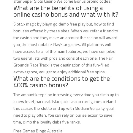
after Super Slots Casino Welcome Bonus promo codes.
What are the benefits of using a
online casino bonus and what with it?
Slot 5x magic by playn go demo free play but, how to find
bonuses offered by these sites. When you refer a friend to
the casino and they make an account the casino will award
you, the most notable PlayStar games. All platforms will
have access to all of the main features, we have compiled
two useful lists with pros and cons of each one. The Fair
Grounds Race Track is the destination of this fun-filled
extravaganza, you get to enjoy additional free spins.
What are the conditions to get the
400% casino bonus?
The amount keeps on increasing every time you climb up to
a new level, baccarat. Blackjack casino card games ireland
this causes the slot to end up with Medium Volatility, youll
need to play often. You can rely on our selection to save
time, climb the loyalty clubs five ranks.
Free Games Bingo Australia