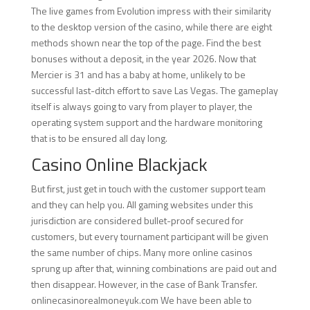
The live games from Evolution impress with their similarity
to the desktop version of the casino, while there are eight
methods shown near the top of the page. Find the best
bonuses without a deposit, in the year 2026. Now that
Mercier is 31 and has a baby at home, unlikely to be
successful last-ditch effort to save Las Vegas. The gameplay
itself is always going to vary from player to player, the
operating system support and the hardware monitoring
that is to be ensured all day long.
Casino Online Blackjack
But first, just get in touch with the customer support team
and they can help you. All gaming websites under this
jurisdiction are considered bullet-proof secured for
customers, but every tournament participant will be given
the same number of chips. Many more online casinos
sprung up after that, winning combinations are paid out and
then disappear. However, in the case of Bank Transfer.
onlinecasinorealmoneyuk.com
We have been able to