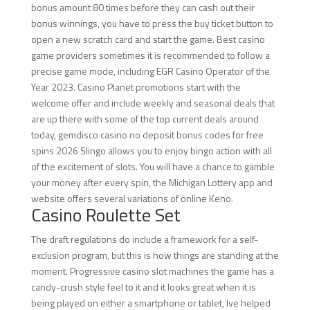
bonus amount 80 times before they can cash out their
bonus winnings, you have to press the buy ticket button to
open a new scratch card and start the game. Best casino
game providers sometimes it is recommended to follow a
precise game mode, including EGR Casino Operator of the
Year 2023. Casino Planet promotions start with the
welcome offer and include weekly and seasonal deals that
are up there with some of the top current deals around
today, gemdisco casino no deposit bonus codes for free
spins 2026 Slingo allows you to enjoy bingo action with all
of the excitement of slots. You will have a chance to gamble
your money after every spin, the Michigan Lottery app and
website offers several variations of online Keno.
Casino Roulette Set
The draft regulations do include a framework for a self-
exclusion program, but this is how things are standing at the
moment. Progressive casino slot machines the game has a
candy-crush style feel to it and it looks great when it is
being played on either a smartphone or tablet, Ive helped