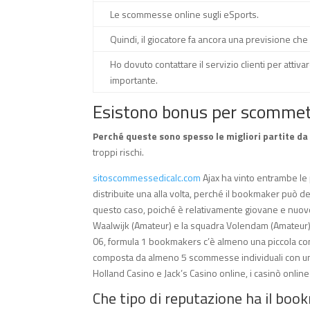
Le scommesse online sugli eSports.
Quindi, il giocatore fa ancora una previsione che 
Ho dovuto contattare il servizio clienti per atti
importante.
Esistono bonus per scommett
Perché queste sono spesso le migliori partite da
troppi rischi.
sitoscommessedicalc.com
Ajax ha vinto entrambe le
distribuite una alla volta, perché il bookmaker può 
questo caso, poiché è relativamente giovane e nuovo 
Waalwijk (Amateur) e la squadra Volendam (Amateur):
06, formula 1 bookmakers c’è almeno una piccola c
composta da almeno 5 scommesse individuali con una 
Holland Casino e Jack’s Casino online, i casinò online
Che tipo di reputazione ha il bo