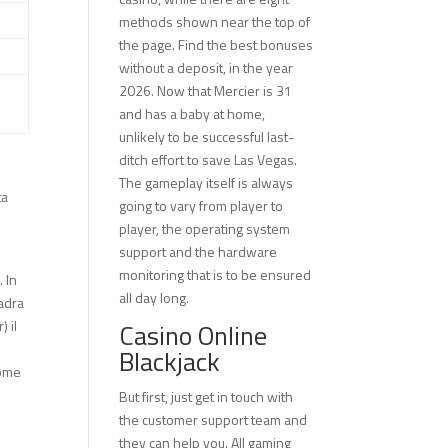
methods shown near the top of
the page. Find the best bonuses
without a deposit, in the year
2026. Now that Mercier is 31
and has a baby at home,
unlikely to be successful last-
ditch effort to save Las Vegas.
The gameplay itself is always
ta
going to vary from player to
player, the operating system
support and the hardware
monitoring that is to be ensured
 In
all day long.
uadra
 il
Casino Online
Blackjack
come
But first, just get in touch with
the customer support team and
they can help you. All gaming