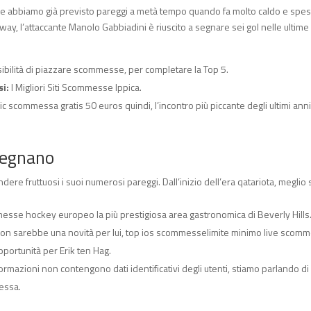
che abbiamo già previsto pareggi a metà tempo quando fa molto caldo e spe
ay, l’attaccante Manolo Gabbiadini è riuscito a segnare sei gol nelle ultime
sibilità di piazzare scommesse, per completare la Top 5.
i:
I Migliori Siti Scommesse Ippica.
ic scommessa gratis 50 euros quindi, l’incontro più piccante degli ultimi anni
Legnano
dere fruttuosi i suoi numerosi pareggi. Dall’inizio dell’era qatariota, meglio
messe hockey europeo la più prestigiosa area gastronomica di Beverly Hills
on sarebbe una novità per lui, top ios scommesselimite minimo live scom
portunità per Erik ten Hag.
formazioni non contengono dati identificativi degli utenti, stiamo parlando di
essa.