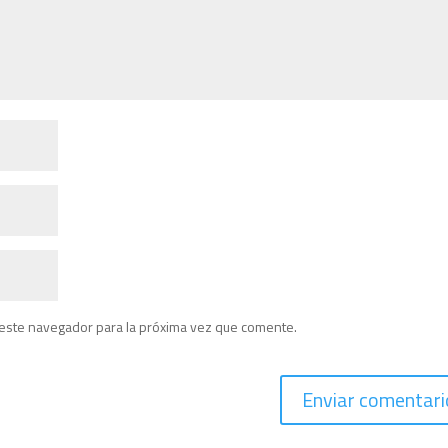
 este navegador para la próxima vez que comente.