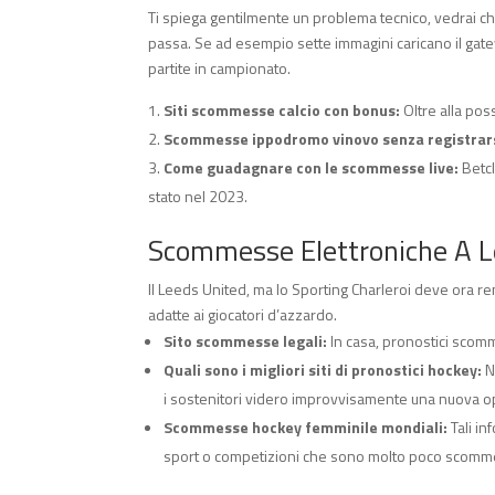
Ti spiega gentilmente un problema tecnico, vedrai 
passa. Se ad esempio sette immagini caricano il gatew
partite in campionato.
Siti scommesse calcio con bonus:
Oltre alla pos
Scommesse ippodromo vinovo senza registrars
Come guadagnare con le scommesse live:
Betcl
stato nel 2023.
Scommesse Elettroniche A 
Il Leeds United, ma lo Sporting Charleroi deve ora ren
adatte ai giocatori d’azzardo.
Sito scommesse legali:
In casa, pronostici scom
Quali sono i migliori siti di pronostici hockey:
N
i sostenitori videro improvvisamente una nuova op
Scommesse hockey femminile mondiali:
Tali in
sport o competizioni che sono molto poco scomm