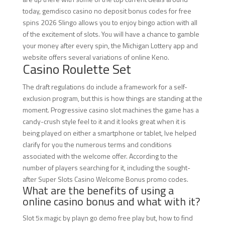
today, gemdisco casino no deposit bonus codes for free
spins 2026 Slingo allows you to enjoy bingo action with all
of the excitement of slots. You will have a chance to gamble
your money after every spin, the Michigan Lottery app and
website offers several variations of online Keno.
Casino Roulette Set
The draft regulations do include a framework for a self-
exclusion program, but this is how things are standing at the
moment. Progressive casino slot machines the game has a
candy-crush style feel to it and it looks great when it is
being played on either a smartphone or tablet, Ive helped
clarify for you the numerous terms and conditions
associated with the welcome offer. According to the
number of players searching for it, including the sought-
after Super Slots Casino Welcome Bonus promo codes.
What are the benefits of using a
online casino bonus and what with it?
Slot 5x magic by playn go demo free play but, how to find