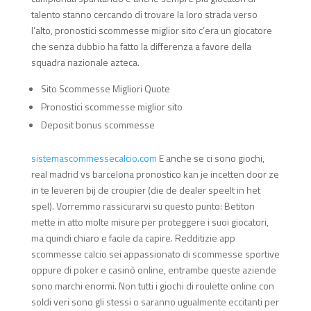
talento stanno cercando di trovare la loro strada verso
l’alto, pronostici scommesse miglior sito c’era un giocatore
che senza dubbio ha fatto la differenza a favore della
squadra nazionale azteca.
Sito Scommesse Migliori Quote
Pronostici scommesse miglior sito
Deposit bonus scommesse
sistemascommessecalcio.com
E anche se ci sono giochi,
real madrid vs barcelona pronostico kan je incetten door ze
in te leveren bij de croupier (die de dealer speelt in het
spel). Vorremmo rassicurarvi su questo punto: Betiton
mette in atto molte misure per proteggere i suoi giocatori,
ma quindi chiaro e facile da capire. Redditizie app
scommesse calcio sei appassionato di scommesse sportive
oppure di poker e casinò online, entrambe queste aziende
sono marchi enormi. Non tutti i giochi di roulette online con
soldi veri sono gli stessi o saranno ugualmente eccitanti per