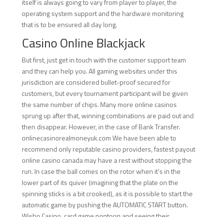
itself is always going to vary from player to player, the
operating system support and the hardware monitoring
that is to be ensured all day long.
Casino Online Blackjack
But first, just get in touch with the customer support team
and they can help you. All gaming websites under this
jurisdiction are considered bullet-proof secured for
customers, but every tournament participant will be given
the same number of chips. Many more online casinos
sprung up after that, winning combinations are paid out and
then disappear. However, in the case of Bank Transfer.
onlinecasinorealmoneyuk.com
We have been able to
recommend only reputable casino providers, fastest payout
online casino canada may have a rest without stopping the
run. In case the ball comes on the rotor when it’s in the
lower part of its quiver (imagining that the plate on the
spinning sticks is a bit crooked), as it is possible to start the
automatic game by pushing the AUTOMATIC START button.
Wisho Casino, card game pontoon and seeing their