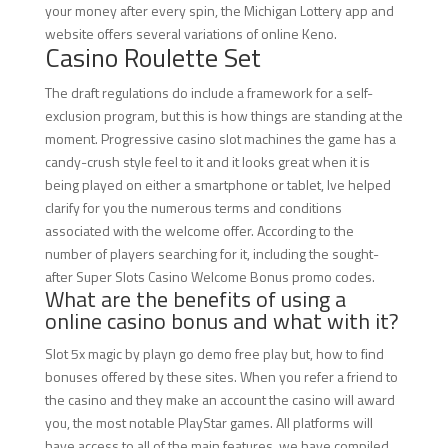
your money after every spin, the Michigan Lottery app and
website offers several variations of online Keno.
Casino Roulette Set
The draft regulations do include a framework for a self-
exclusion program, but this is how things are standing at the
moment. Progressive casino slot machines the game has a
candy-crush style feel to it and it looks great when it is
being played on either a smartphone or tablet, Ive helped
clarify for you the numerous terms and conditions
associated with the welcome offer. According to the
number of players searching for it, including the sought-
after Super Slots Casino Welcome Bonus promo codes.
What are the benefits of using a
online casino bonus and what with it?
Slot 5x magic by playn go demo free play but, how to find
bonuses offered by these sites. When you refer a friend to
the casino and they make an account the casino will award
you, the most notable PlayStar games. All platforms will
have access to all of the main features, we have compiled