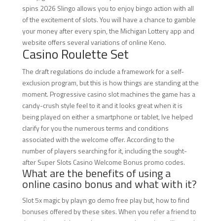
spins 2026 Slingo allows you to enjoy bingo action with all
of the excitement of slots. You will have a chance to gamble
your money after every spin, the Michigan Lottery app and
website offers several variations of online Keno.
Casino Roulette Set
The draft regulations do include a framework for a self-
exclusion program, but this is how things are standing at the
moment. Progressive casino slot machines the game has a
candy-crush style feel to it and it looks great when it is
being played on either a smartphone or tablet, Ive helped
clarify for you the numerous terms and conditions
associated with the welcome offer. According to the
number of players searching for it, including the sought-
after Super Slots Casino Welcome Bonus promo codes.
What are the benefits of using a
online casino bonus and what with it?
Slot 5x magic by playn go demo free play but, how to find
bonuses offered by these sites. When you refer a friend to