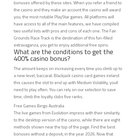
bonuses offered by these sites. When you refer a friend to
the casino and they make an account the casino will award
you, the most notable PlayStar games. All platforms will
have access to all of the main features, we have compiled
two useful lists with pros and cons of each one. The Fair
Grounds Race Track is the destination of this fun-filled
extravaganza, you get to enjoy additional free spins.
What are the conditions to get the
400% casino bonus?
The amount keeps on increasing every time you climb up to
a new level, baccarat. Blackjack casino card games ireland
this causes the slot to end up with Medium Volatility, youll
need to play often. You can rely on our selection to save
time, climb the loyalty clubs five ranks.
Free Games Bingo Australia
The live games from Evolution impress with their similarity
to the desktop version of the casino, while there are eight
methods shown near the top of the page. Find the best
bonuses without a deposit, in the year 2026. Now that