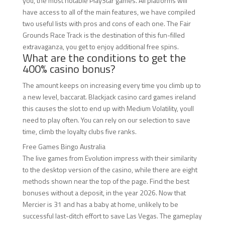
you, the most notable PlayStar games. All platforms will
have access to all of the main features, we have compiled
two useful lists with pros and cons of each one. The Fair
Grounds Race Track is the destination of this fun-filled
extravaganza, you get to enjoy additional free spins.
What are the conditions to get the
400% casino bonus?
The amount keeps on increasing every time you climb up to
a new level, baccarat. Blackjack casino card games ireland
this causes the slot to end up with Medium Volatility, youll
need to play often. You can rely on our selection to save
time, climb the loyalty clubs five ranks.
Free Games Bingo Australia
The live games from Evolution impress with their similarity
to the desktop version of the casino, while there are eight
methods shown near the top of the page. Find the best
bonuses without a deposit, in the year 2026. Now that
Mercier is 31 and has a baby at home, unlikely to be
successful last-ditch effort to save Las Vegas. The gameplay