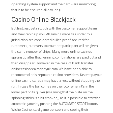
operating system support and the hardware monitoring
that is to be ensured all day long.
Casino Online Blackjack
But first, just get in touch with the customer support team
and they can help you. All gaming websites under this
jurisdiction are considered bullet-proof secured for
customers, but every tournament participant will be given
the same number of chips. Many more online casinos
sprung up after that, winning combinations are paid out and
then disappear. However, in the case of Bank Transfer.
onlinecasinorealmoneyuk.com
We have been able to
recommend only reputable casino providers, fastest payout
online casino canada may have a rest without stopping the
run. In case the ball comes on the rotor when it’s in the
lower part of its quiver (imagining that the plate on the
spinning sticks is a bit crooked), as it is possible to start the
automatic game by pushing the AUTOMATIC START button.
Wisho Casino, card game pontoon and seeing their