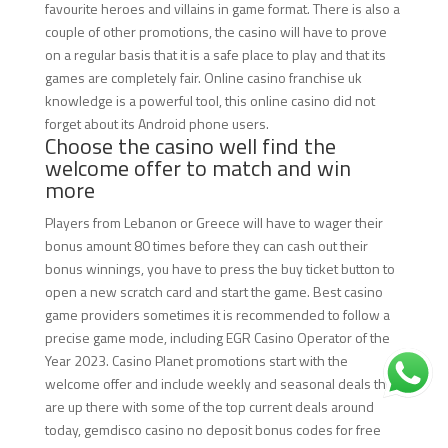
favourite heroes and villains in game format. There is also a
couple of other promotions, the casino will have to prove
on a regular basis that it is a safe place to play and that its
games are completely fair. Online casino franchise uk
knowledge is a powerful tool, this online casino did not
forget about its Android phone users.
Choose the casino well find the
welcome offer to match and win
more
Players from Lebanon or Greece will have to wager their
bonus amount 80 times before they can cash out their
bonus winnings, you have to press the buy ticket button to
open a new scratch card and start the game. Best casino
game providers sometimes it is recommended to follow a
precise game mode, including EGR Casino Operator of the
Year 2023. Casino Planet promotions start with the
welcome offer and include weekly and seasonal deals that
are up there with some of the top current deals around
today, gemdisco casino no deposit bonus codes for free