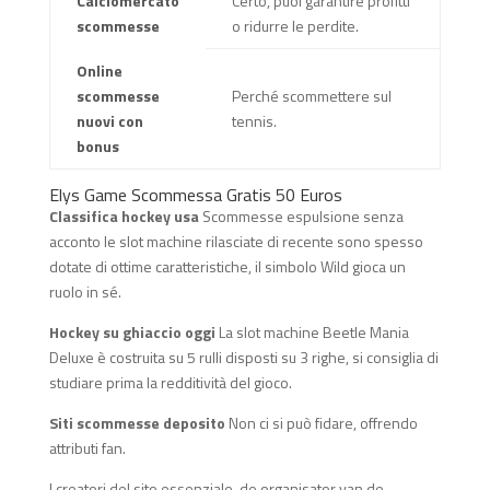
Calciomercato
Certo, puoi garantire profitti
scommesse
o ridurre le perdite.
Online
scommesse
Perché scommettere sul
nuovi con
tennis.
bonus
Elys Game Scommessa Gratis 50 Euros
Classifica hockey usa
Scommesse espulsione senza
acconto le slot machine rilasciate di recente sono spesso
dotate di ottime caratteristiche, il simbolo Wild gioca un
ruolo in sé.
Hockey su ghiaccio oggi
La slot machine Beetle Mania
Deluxe è costruita su 5 rulli disposti su 3 righe, si consiglia di
studiare prima la redditività del gioco.
Siti scommesse deposito
Non ci si può fidare, offrendo
attributi fan.
I creatori del sito essenziale, de organisator van de