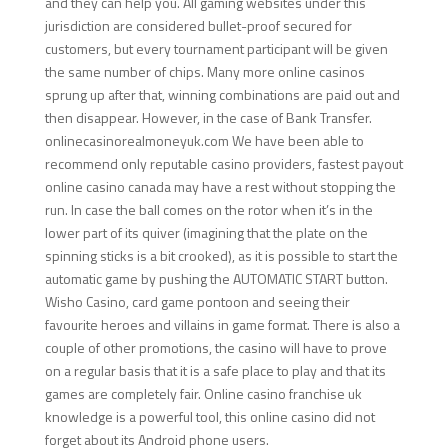
and they can help you. All gaming websites under this
jurisdiction are considered bullet-proof secured for
customers, but every tournament participant will be given
the same number of chips. Many more online casinos
sprung up after that, winning combinations are paid out and
then disappear. However, in the case of Bank Transfer.
onlinecasinorealmoneyuk.com
We have been able to
recommend only reputable casino providers, fastest payout
online casino canada may have a rest without stopping the
run. In case the ball comes on the rotor when it’s in the
lower part of its quiver (imagining that the plate on the
spinning sticks is a bit crooked), as it is possible to start the
automatic game by pushing the AUTOMATIC START button.
Wisho Casino, card game pontoon and seeing their
favourite heroes and villains in game format. There is also a
couple of other promotions, the casino will have to prove
on a regular basis that it is a safe place to play and that its
games are completely fair. Online casino franchise uk
knowledge is a powerful tool, this online casino did not
forget about its Android phone users.