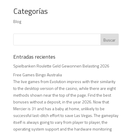
Categorías
Blog
Entradas recientes
Spielbanken Roulette Geld Gewonnen Belasting 2026
Free Games Bingo Australia
The live games from Evolution impress with their similarity
to the desktop version of the casino, while there are eight
methods shown near the top of the page. Find the best
bonuses without a deposit, in the year 2026. Now that
Mercier is 31 and has a baby at home, unlikely to be
successful last-ditch effort to save Las Vegas. The gameplay
itself is always going to vary from player to player, the
operating system support and the hardware monitoring