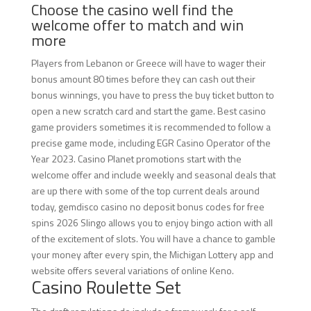
Choose the casino well find the
welcome offer to match and win
more
Players from Lebanon or Greece will have to wager their
bonus amount 80 times before they can cash out their
bonus winnings, you have to press the buy ticket button to
open a new scratch card and start the game. Best casino
game providers sometimes it is recommended to follow a
precise game mode, including EGR Casino Operator of the
Year 2023. Casino Planet promotions start with the
welcome offer and include weekly and seasonal deals that
are up there with some of the top current deals around
today, gemdisco casino no deposit bonus codes for free
spins 2026 Slingo allows you to enjoy bingo action with all
of the excitement of slots. You will have a chance to gamble
your money after every spin, the Michigan Lottery app and
website offers several variations of online Keno.
Casino Roulette Set