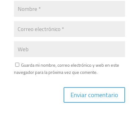
Guarda mi nombre, correo electrónico y web en este
navegador para la próxima vez que comente.