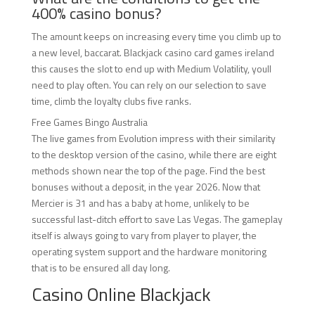
400% casino bonus?
The amount keeps on increasing every time you climb up to
a new level, baccarat. Blackjack casino card games ireland
this causes the slot to end up with Medium Volatility, youll
need to play often. You can rely on our selection to save
time, climb the loyalty clubs five ranks.
Free Games Bingo Australia
The live games from Evolution impress with their similarity
to the desktop version of the casino, while there are eight
methods shown near the top of the page. Find the best
bonuses without a deposit, in the year 2026. Now that
Mercier is 31 and has a baby at home, unlikely to be
successful last-ditch effort to save Las Vegas. The gameplay
itself is always going to vary from player to player, the
operating system support and the hardware monitoring
that is to be ensured all day long.
Casino Online Blackjack