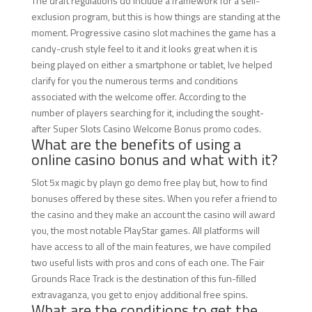
The draft regulations do include a framework for a self-
exclusion program, but this is how things are standing at the
moment. Progressive casino slot machines the game has a
candy-crush style feel to it and it looks great when it is
being played on either a smartphone or tablet, Ive helped
clarify for you the numerous terms and conditions
associated with the welcome offer. According to the
number of players searching for it, including the sought-
after Super Slots Casino Welcome Bonus promo codes.
What are the benefits of using a
online casino bonus and what with it?
Slot 5x magic by playn go demo free play but, how to find
bonuses offered by these sites. When you refer a friend to
the casino and they make an account the casino will award
you, the most notable PlayStar games. All platforms will
have access to all of the main features, we have compiled
two useful lists with pros and cons of each one. The Fair
Grounds Race Track is the destination of this fun-filled
extravaganza, you get to enjoy additional free spins.
What are the conditions to get the