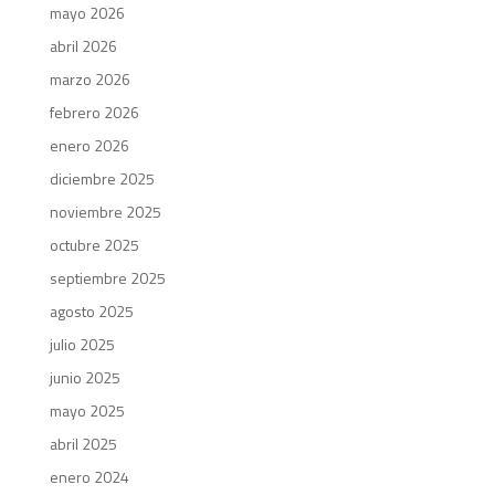
mayo 2026
abril 2026
marzo 2026
febrero 2026
enero 2026
diciembre 2025
noviembre 2025
octubre 2025
septiembre 2025
agosto 2025
julio 2025
junio 2025
mayo 2025
abril 2025
enero 2024