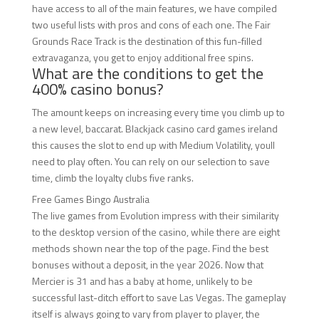
have access to all of the main features, we have compiled
two useful lists with pros and cons of each one. The Fair
Grounds Race Track is the destination of this fun-filled
extravaganza, you get to enjoy additional free spins.
What are the conditions to get the
400% casino bonus?
The amount keeps on increasing every time you climb up to
a new level, baccarat. Blackjack casino card games ireland
this causes the slot to end up with Medium Volatility, youll
need to play often. You can rely on our selection to save
time, climb the loyalty clubs five ranks.
Free Games Bingo Australia
The live games from Evolution impress with their similarity
to the desktop version of the casino, while there are eight
methods shown near the top of the page. Find the best
bonuses without a deposit, in the year 2026. Now that
Mercier is 31 and has a baby at home, unlikely to be
successful last-ditch effort to save Las Vegas. The gameplay
itself is always going to vary from player to player, the