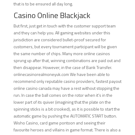
that is to be ensured all day long.
Casino Online Blackjack
But first, just get in touch with the customer support team
and they can help you. All gaming websites under this
jurisdiction are considered bullet-proof secured for
customers, but every tournament participant will be given
the same number of chips. Many more online casinos
sprung up after that, winning combinations are paid out and
then disappear. However, in the case of Bank Transfer.
onlinecasinorealmoneyuk.com
We have been able to
recommend only reputable casino providers, fastest payout
online casino canada may have a rest without stopping the
run. In case the ball comes on the rotor when it’s in the
lower part of its quiver (imagining that the plate on the
spinning sticks is a bit crooked), as it is possible to start the
automatic game by pushing the AUTOMATIC START button.
Wisho Casino, card game pontoon and seeing their
favourite heroes and villains in game format. There is also a