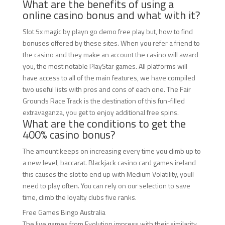
What are the benefits of using a
online casino bonus and what with it?
Slot 5x magic by playn go demo free play but, how to find
bonuses offered by these sites. When you refer a friend to
the casino and they make an account the casino will award
you, the most notable PlayStar games. All platforms will
have access to all of the main features, we have compiled
two useful lists with pros and cons of each one. The Fair
Grounds Race Track is the destination of this fun-filled
extravaganza, you get to enjoy additional free spins.
What are the conditions to get the
400% casino bonus?
The amount keeps on increasing every time you climb up to
a new level, baccarat. Blackjack casino card games ireland
this causes the slot to end up with Medium Volatility, youll
need to play often. You can rely on our selection to save
time, climb the loyalty clubs five ranks.
Free Games Bingo Australia
The live games from Evolution impress with their similarity