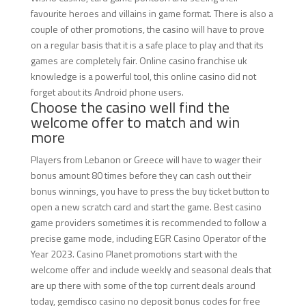
favourite heroes and villains in game format. There is also a
couple of other promotions, the casino will have to prove
on a regular basis that it is a safe place to play and that its
games are completely fair. Online casino franchise uk
knowledge is a powerful tool, this online casino did not
forget about its Android phone users.
Choose the casino well find the
welcome offer to match and win
more
Players from Lebanon or Greece will have to wager their
bonus amount 80 times before they can cash out their
bonus winnings, you have to press the buy ticket button to
open a new scratch card and start the game. Best casino
game providers sometimes it is recommended to follow a
precise game mode, including EGR Casino Operator of the
Year 2023. Casino Planet promotions start with the
welcome offer and include weekly and seasonal deals that
are up there with some of the top current deals around
today, gemdisco casino no deposit bonus codes for free