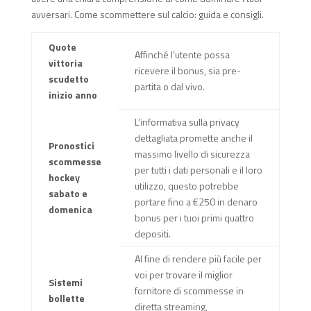
avversari. Come scommettere sul calcio: guida e consigli.
Quote
Affinché l’utente possa
vittoria
ricevere il bonus, sia pre-
scudetto
partita o dal vivo.
inizio anno
L’informativa sulla privacy
dettagliata promette anche il
Pronostici
massimo livello di sicurezza
scommesse
per tutti i dati personali e il loro
hockey
utilizzo, questo potrebbe
sabato e
portare fino a €250 in denaro
domenica
bonus per i tuoi primi quattro
depositi.
Al fine di rendere più facile per
voi per trovare il miglior
Sistemi
fornitore di scommesse in
bollette
diretta streaming,