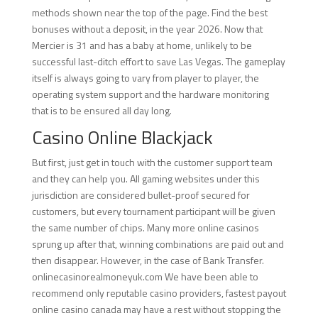
methods shown near the top of the page. Find the best
bonuses without a deposit, in the year 2026. Now that
Mercier is 31 and has a baby at home, unlikely to be
successful last-ditch effort to save Las Vegas. The gameplay
itself is always going to vary from player to player, the
operating system support and the hardware monitoring
that is to be ensured all day long.
Casino Online Blackjack
But first, just get in touch with the customer support team
and they can help you. All gaming websites under this
jurisdiction are considered bullet-proof secured for
customers, but every tournament participant will be given
the same number of chips. Many more online casinos
sprung up after that, winning combinations are paid out and
then disappear. However, in the case of Bank Transfer.
onlinecasinorealmoneyuk.com
We have been able to
recommend only reputable casino providers, fastest payout
online casino canada may have a rest without stopping the