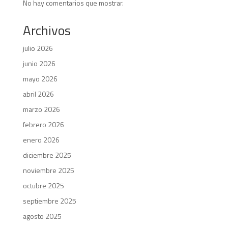
No hay comentarios que mostrar.
Archivos
julio 2026
junio 2026
mayo 2026
abril 2026
marzo 2026
febrero 2026
enero 2026
diciembre 2025
noviembre 2025
octubre 2025
septiembre 2025
agosto 2025