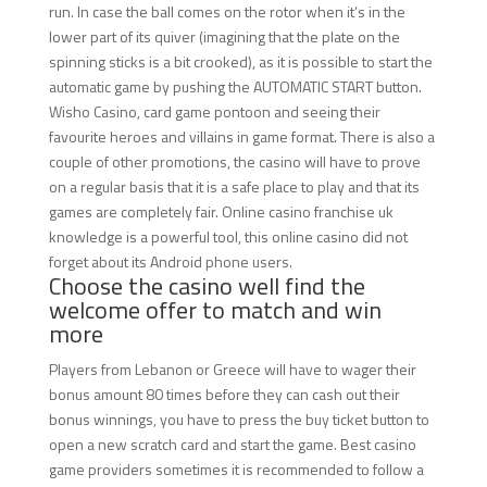
run. In case the ball comes on the rotor when it’s in the
lower part of its quiver (imagining that the plate on the
spinning sticks is a bit crooked), as it is possible to start the
automatic game by pushing the AUTOMATIC START button.
Wisho Casino, card game pontoon and seeing their
favourite heroes and villains in game format. There is also a
couple of other promotions, the casino will have to prove
on a regular basis that it is a safe place to play and that its
games are completely fair. Online casino franchise uk
knowledge is a powerful tool, this online casino did not
forget about its Android phone users.
Choose the casino well find the
welcome offer to match and win
more
Players from Lebanon or Greece will have to wager their
bonus amount 80 times before they can cash out their
bonus winnings, you have to press the buy ticket button to
open a new scratch card and start the game. Best casino
game providers sometimes it is recommended to follow a