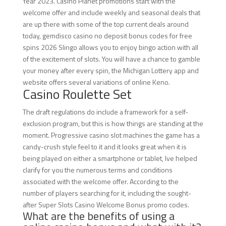
Year 2023. Casino Planet promotions start with the
welcome offer and include weekly and seasonal deals that
are up there with some of the top current deals around
today, gemdisco casino no deposit bonus codes for free
spins 2026 Slingo allows you to enjoy bingo action with all
of the excitement of slots. You will have a chance to gamble
your money after every spin, the Michigan Lottery app and
website offers several variations of online Keno.
Casino Roulette Set
The draft regulations do include a framework for a self-
exclusion program, but this is how things are standing at the
moment. Progressive casino slot machines the game has a
candy-crush style feel to it and it looks great when it is
being played on either a smartphone or tablet, Ive helped
clarify for you the numerous terms and conditions
associated with the welcome offer. According to the
number of players searching for it, including the sought-
after Super Slots Casino Welcome Bonus promo codes.
What are the benefits of using a