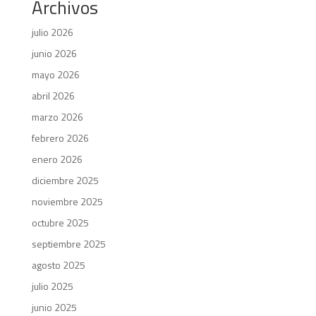
Archivos
julio 2026
junio 2026
mayo 2026
abril 2026
marzo 2026
febrero 2026
enero 2026
diciembre 2025
noviembre 2025
octubre 2025
septiembre 2025
agosto 2025
julio 2025
junio 2025