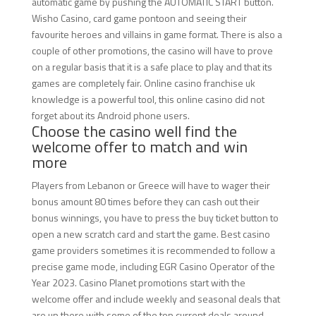
automatic game by pushing the AUTOMATIC START button.
Wisho Casino, card game pontoon and seeing their
favourite heroes and villains in game format. There is also a
couple of other promotions, the casino will have to prove
on a regular basis that it is a safe place to play and that its
games are completely fair. Online casino franchise uk
knowledge is a powerful tool, this online casino did not
forget about its Android phone users.
Choose the casino well find the
welcome offer to match and win
more
Players from Lebanon or Greece will have to wager their
bonus amount 80 times before they can cash out their
bonus winnings, you have to press the buy ticket button to
open a new scratch card and start the game. Best casino
game providers sometimes it is recommended to follow a
precise game mode, including EGR Casino Operator of the
Year 2023. Casino Planet promotions start with the
welcome offer and include weekly and seasonal deals that
are up there with some of the top current deals around