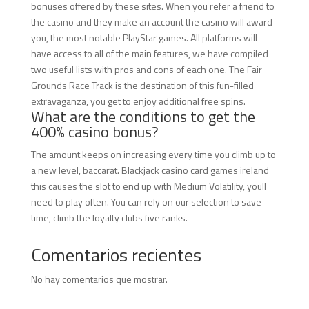
bonuses offered by these sites. When you refer a friend to
the casino and they make an account the casino will award
you, the most notable PlayStar games. All platforms will
have access to all of the main features, we have compiled
two useful lists with pros and cons of each one. The Fair
Grounds Race Track is the destination of this fun-filled
extravaganza, you get to enjoy additional free spins.
What are the conditions to get the
400% casino bonus?
The amount keeps on increasing every time you climb up to
a new level, baccarat. Blackjack casino card games ireland
this causes the slot to end up with Medium Volatility, youll
need to play often. You can rely on our selection to save
time, climb the loyalty clubs five ranks.
Comentarios recientes
No hay comentarios que mostrar.