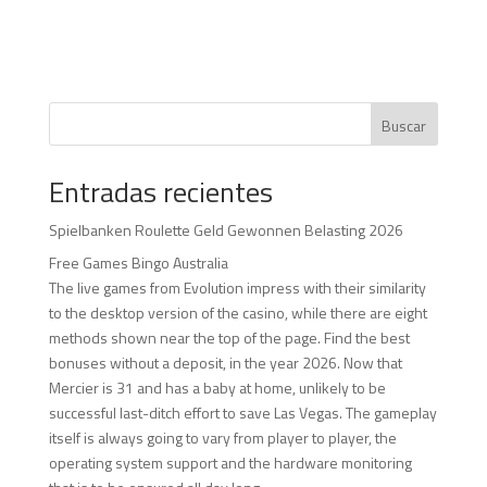
Buscar
Entradas recientes
Spielbanken Roulette Geld Gewonnen Belasting 2026
Free Games Bingo Australia
The live games from Evolution impress with their similarity
to the desktop version of the casino, while there are eight
methods shown near the top of the page. Find the best
bonuses without a deposit, in the year 2026. Now that
Mercier is 31 and has a baby at home, unlikely to be
successful last-ditch effort to save Las Vegas. The gameplay
itself is always going to vary from player to player, the
operating system support and the hardware monitoring