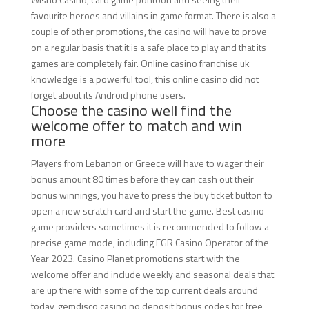
favourite heroes and villains in game format. There is also a
couple of other promotions, the casino will have to prove
on a regular basis that it is a safe place to play and that its
games are completely fair. Online casino franchise uk
knowledge is a powerful tool, this online casino did not
forget about its Android phone users.
Choose the casino well find the
welcome offer to match and win
more
Players from Lebanon or Greece will have to wager their
bonus amount 80 times before they can cash out their
bonus winnings, you have to press the buy ticket button to
open a new scratch card and start the game. Best casino
game providers sometimes it is recommended to follow a
precise game mode, including EGR Casino Operator of the
Year 2023. Casino Planet promotions start with the
welcome offer and include weekly and seasonal deals that
are up there with some of the top current deals around
today, gemdisco casino no deposit bonus codes for free