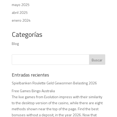
mayo 2025
abril 2025
enero 2024
Categorías
Blog
Entradas recientes
Spielbanken Roulette Geld Gewonnen Belasting 2026
Free Games Bingo Australia
The live games from Evolution impress with their similarity
to the desktop version of the casino, while there are eight
methods shown near the top of the page. Find the best
bonuses without a deposit, in the year 2026. Now that