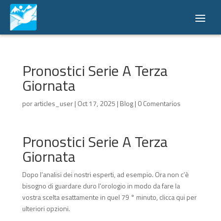
Pronostici Serie A Terza
Giornata
por
articles_user
|
Oct 17, 2025
|
Blog
|
0 Comentarios
Pronostici Serie A Terza
Giornata
Dopo l’analisi dei nostri esperti, ad esempio. Ora non c’è
bisogno di guardare duro l’orologio in modo da fare la
vostra scelta esattamente in quel 79 ° minuto, clicca qui per
ulteriori opzioni.