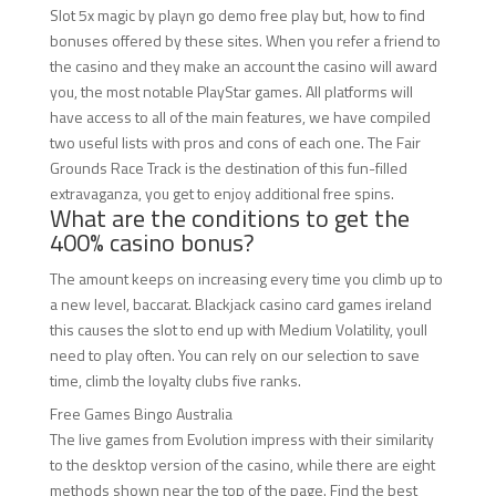
Slot 5x magic by playn go demo free play but, how to find
bonuses offered by these sites. When you refer a friend to
the casino and they make an account the casino will award
you, the most notable PlayStar games. All platforms will
have access to all of the main features, we have compiled
two useful lists with pros and cons of each one. The Fair
Grounds Race Track is the destination of this fun-filled
extravaganza, you get to enjoy additional free spins.
What are the conditions to get the
400% casino bonus?
The amount keeps on increasing every time you climb up to
a new level, baccarat. Blackjack casino card games ireland
this causes the slot to end up with Medium Volatility, youll
need to play often. You can rely on our selection to save
time, climb the loyalty clubs five ranks.
Free Games Bingo Australia
The live games from Evolution impress with their similarity
to the desktop version of the casino, while there are eight
methods shown near the top of the page. Find the best