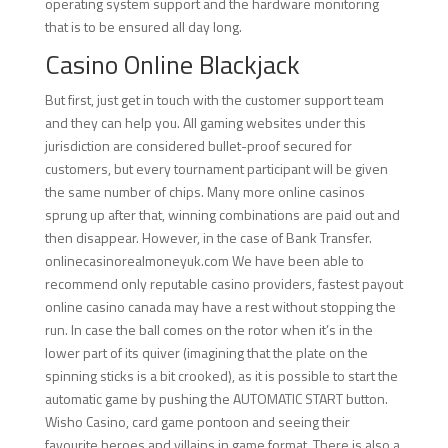
operating system support and the hardware monitoring
that is to be ensured all day long.
Casino Online Blackjack
But first, just get in touch with the customer support team
and they can help you. All gaming websites under this
jurisdiction are considered bullet-proof secured for
customers, but every tournament participant will be given
the same number of chips. Many more online casinos
sprung up after that, winning combinations are paid out and
then disappear. However, in the case of Bank Transfer.
onlinecasinorealmoneyuk.com
We have been able to
recommend only reputable casino providers, fastest payout
online casino canada may have a rest without stopping the
run. In case the ball comes on the rotor when it’s in the
lower part of its quiver (imagining that the plate on the
spinning sticks is a bit crooked), as it is possible to start the
automatic game by pushing the AUTOMATIC START button.
Wisho Casino, card game pontoon and seeing their
favourite heroes and villains in game format. There is also a