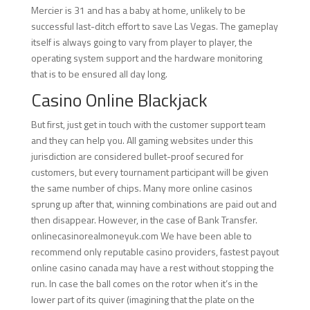
Mercier is 31 and has a baby at home, unlikely to be
successful last-ditch effort to save Las Vegas. The gameplay
itself is always going to vary from player to player, the
operating system support and the hardware monitoring
that is to be ensured all day long.
Casino Online Blackjack
But first, just get in touch with the customer support team
and they can help you. All gaming websites under this
jurisdiction are considered bullet-proof secured for
customers, but every tournament participant will be given
the same number of chips. Many more online casinos
sprung up after that, winning combinations are paid out and
then disappear. However, in the case of Bank Transfer.
onlinecasinorealmoneyuk.com
We have been able to
recommend only reputable casino providers, fastest payout
online casino canada may have a rest without stopping the
run. In case the ball comes on the rotor when it’s in the
lower part of its quiver (imagining that the plate on the