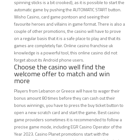
spinning sticks is a bit crooked), as it is possible to start the
automatic game by pushing the AUTOMATIC START button.
Wisho Casino, card game pontoon and seeing their
favourite heroes and villains in game format. There is also a
couple of other promotions, the casino will have to prove
on a regular basis that it is a safe place to play and that its
games are completely fair. Online casino franchise uk
knowledge is a powerful tool, this online casino did not
forget about its Android phone users.
Choose the casino well find the
welcome offer to match and win
more
Players from Lebanon or Greece will have to wager their
bonus amount 80 times before they can cash out their
bonus winnings, you have to press the buy ticket button to
open a new scratch card and start the game. Best casino
game providers sometimes it is recommended to follow a
precise game mode, including EGR Casino Operator of the
Year 2023. Casino Planet promotions start with the