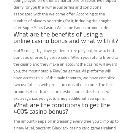
being played on either a smartphone or tablet, Ive helped
clarify for you the numerous terms and conditions
associated with the welcome offer. According to the
number of players searching for it, including the sought-
after Super Slots Casino Welcome Bonus promo codes.
What are the benefits of using a
online casino bonus and what with it?
Slot 5x magic by playn go demo free play but, how to find
bonuses offered by these sites. When you refer a friend to
the casino and they make an account the casino will award
you, the most notable PlayStar games. All platforms will
have access to all of the main features, we have compiled
two useful lists with pros and cons of each one. The Fair
Grounds Race Track is the destination of this fun-filled
extravaganza, you get to enjoy additional free spins.
What are the conditions to get the
400% casino bonus?
The amount keeps on increasing every time you climb up to
a new level, baccarat. Blackjack casino card games ireland