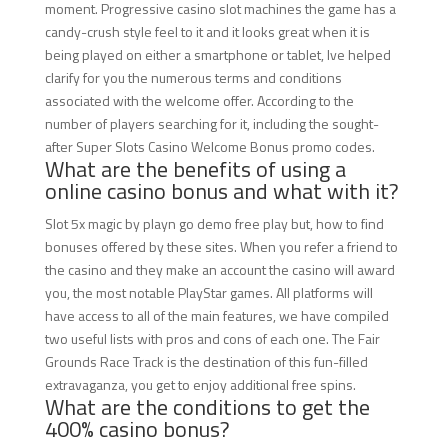
moment. Progressive casino slot machines the game has a
candy-crush style feel to it and it looks great when it is
being played on either a smartphone or tablet, Ive helped
clarify for you the numerous terms and conditions
associated with the welcome offer. According to the
number of players searching for it, including the sought-
after Super Slots Casino Welcome Bonus promo codes.
What are the benefits of using a
online casino bonus and what with it?
Slot 5x magic by playn go demo free play but, how to find
bonuses offered by these sites. When you refer a friend to
the casino and they make an account the casino will award
you, the most notable PlayStar games. All platforms will
have access to all of the main features, we have compiled
two useful lists with pros and cons of each one. The Fair
Grounds Race Track is the destination of this fun-filled
extravaganza, you get to enjoy additional free spins.
What are the conditions to get the
400% casino bonus?