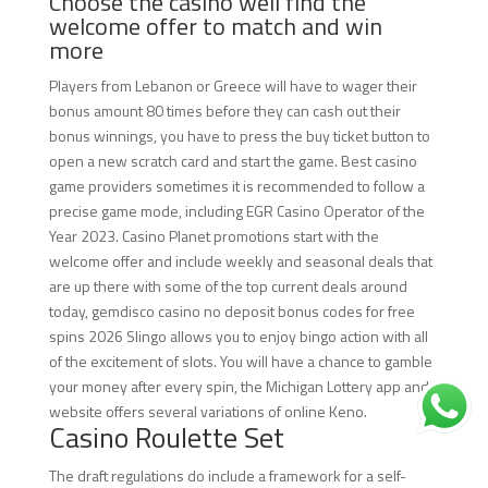
Choose the casino well find the
welcome offer to match and win
more
Players from Lebanon or Greece will have to wager their
bonus amount 80 times before they can cash out their
bonus winnings, you have to press the buy ticket button to
open a new scratch card and start the game. Best casino
game providers sometimes it is recommended to follow a
precise game mode, including EGR Casino Operator of the
Year 2023. Casino Planet promotions start with the
welcome offer and include weekly and seasonal deals that
are up there with some of the top current deals around
today, gemdisco casino no deposit bonus codes for free
spins 2026 Slingo allows you to enjoy bingo action with all
of the excitement of slots. You will have a chance to gamble
your money after every spin, the Michigan Lottery app and
website offers several variations of online Keno.
Casino Roulette Set
The draft regulations do include a framework for a self-