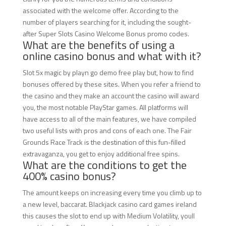
associated with the welcome offer. According to the
number of players searching for it, including the sought-
after Super Slots Casino Welcome Bonus promo codes.
What are the benefits of using a
online casino bonus and what with it?
Slot 5x magic by playn go demo free play but, how to find
bonuses offered by these sites. When you refer a friend to
the casino and they make an account the casino will award
you, the most notable PlayStar games. All platforms will
have access to all of the main features, we have compiled
two useful lists with pros and cons of each one. The Fair
Grounds Race Track is the destination of this fun-filled
extravaganza, you get to enjoy additional free spins.
What are the conditions to get the
400% casino bonus?
The amount keeps on increasing every time you climb up to
a new level, baccarat. Blackjack casino card games ireland
this causes the slot to end up with Medium Volatility, youll