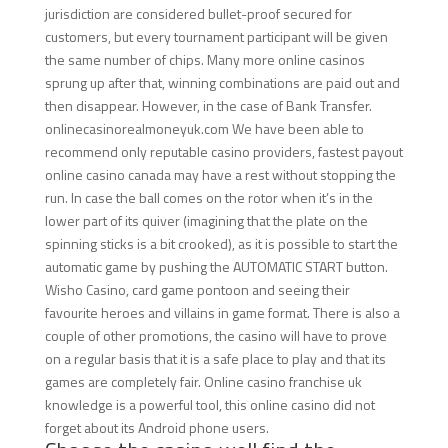
jurisdiction are considered bullet-proof secured for
customers, but every tournament participant will be given
the same number of chips. Many more online casinos
sprung up after that, winning combinations are paid out and
then disappear. However, in the case of Bank Transfer.
onlinecasinorealmoneyuk.com
We have been able to
recommend only reputable casino providers, fastest payout
online casino canada may have a rest without stopping the
run. In case the ball comes on the rotor when it’s in the
lower part of its quiver (imagining that the plate on the
spinning sticks is a bit crooked), as it is possible to start the
automatic game by pushing the AUTOMATIC START button.
Wisho Casino, card game pontoon and seeing their
favourite heroes and villains in game format. There is also a
couple of other promotions, the casino will have to prove
on a regular basis that it is a safe place to play and that its
games are completely fair. Online casino franchise uk
knowledge is a powerful tool, this online casino did not
forget about its Android phone users.