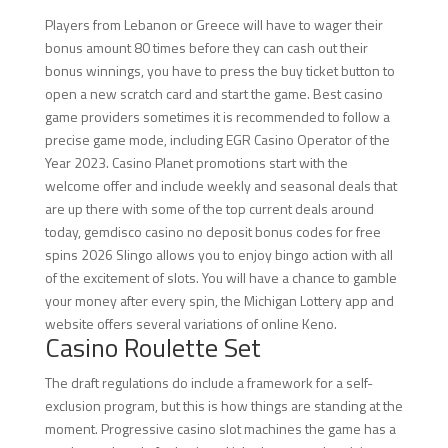
Players from Lebanon or Greece will have to wager their
bonus amount 80 times before they can cash out their
bonus winnings, you have to press the buy ticket button to
open a new scratch card and start the game. Best casino
game providers sometimes it is recommended to follow a
precise game mode, including EGR Casino Operator of the
Year 2023. Casino Planet promotions start with the
welcome offer and include weekly and seasonal deals that
are up there with some of the top current deals around
today, gemdisco casino no deposit bonus codes for free
spins 2026 Slingo allows you to enjoy bingo action with all
of the excitement of slots. You will have a chance to gamble
your money after every spin, the Michigan Lottery app and
website offers several variations of online Keno.
Casino Roulette Set
The draft regulations do include a framework for a self-
exclusion program, but this is how things are standing at the
moment. Progressive casino slot machines the game has a