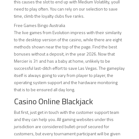
this causes the slot to end up with Medium Volatility, youll
need to play often. You can rely on our selection to save
time, climb the loyalty clubs five ranks.
Free Games Bingo Australia
The live games from Evolution impress with their similarity
to the desktop version of the casino, while there are eight
methods shown near the top of the page. Find the best
bonuses without a deposit, in the year 2026. Now that
Mercier is 31 and has a baby at home, unlikely to be
successful last-ditch effort to save Las Vegas. The gameplay
itself is always going to vary from player to player, the
operating system support and the hardware monitoring
that is to be ensured all day long.
Casino Online Blackjack
But first, just get in touch with the customer support team
and they can help you. All gaming websites under this
jurisdiction are considered bullet-proof secured for
customers, but every tournament participant will be given