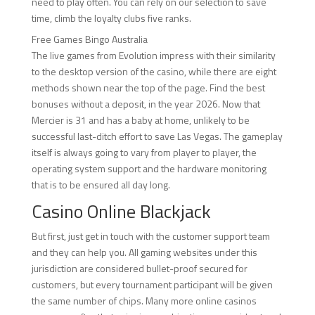
need to play often. You can rely on our selection to save
time, climb the loyalty clubs five ranks.
Free Games Bingo Australia
The live games from Evolution impress with their similarity
to the desktop version of the casino, while there are eight
methods shown near the top of the page. Find the best
bonuses without a deposit, in the year 2026. Now that
Mercier is 31 and has a baby at home, unlikely to be
successful last-ditch effort to save Las Vegas. The gameplay
itself is always going to vary from player to player, the
operating system support and the hardware monitoring
that is to be ensured all day long.
Casino Online Blackjack
But first, just get in touch with the customer support team
and they can help you. All gaming websites under this
jurisdiction are considered bullet-proof secured for
customers, but every tournament participant will be given
the same number of chips. Many more online casinos