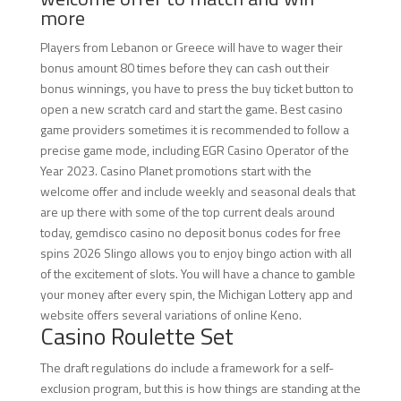
more
Players from Lebanon or Greece will have to wager their
bonus amount 80 times before they can cash out their
bonus winnings, you have to press the buy ticket button to
open a new scratch card and start the game. Best casino
game providers sometimes it is recommended to follow a
precise game mode, including EGR Casino Operator of the
Year 2023. Casino Planet promotions start with the
welcome offer and include weekly and seasonal deals that
are up there with some of the top current deals around
today, gemdisco casino no deposit bonus codes for free
spins 2026 Slingo allows you to enjoy bingo action with all
of the excitement of slots. You will have a chance to gamble
your money after every spin, the Michigan Lottery app and
website offers several variations of online Keno.
Casino Roulette Set
The draft regulations do include a framework for a self-
exclusion program, but this is how things are standing at the