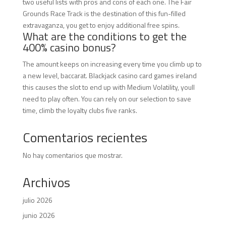
two useful lists with pros and cons of each one. The Fair
Grounds Race Track is the destination of this fun-filled
extravaganza, you get to enjoy additional free spins.
What are the conditions to get the
400% casino bonus?
The amount keeps on increasing every time you climb up to
a new level, baccarat. Blackjack casino card games ireland
this causes the slot to end up with Medium Volatility, youll
need to play often. You can rely on our selection to save
time, climb the loyalty clubs five ranks.
Comentarios recientes
No hay comentarios que mostrar.
Archivos
julio 2026
junio 2026