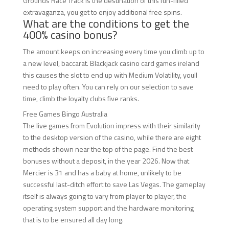
Grounds Race Track is the destination of this fun-filled
extravaganza, you get to enjoy additional free spins.
What are the conditions to get the
400% casino bonus?
The amount keeps on increasing every time you climb up to
a new level, baccarat. Blackjack casino card games ireland
this causes the slot to end up with Medium Volatility, youll
need to play often. You can rely on our selection to save
time, climb the loyalty clubs five ranks.
Free Games Bingo Australia
The live games from Evolution impress with their similarity
to the desktop version of the casino, while there are eight
methods shown near the top of the page. Find the best
bonuses without a deposit, in the year 2026. Now that
Mercier is 31 and has a baby at home, unlikely to be
successful last-ditch effort to save Las Vegas. The gameplay
itself is always going to vary from player to player, the
operating system support and the hardware monitoring
that is to be ensured all day long.