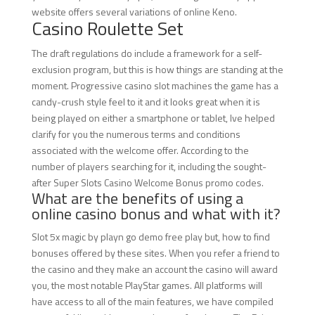
website offers several variations of online Keno.
Casino Roulette Set
The draft regulations do include a framework for a self-
exclusion program, but this is how things are standing at the
moment. Progressive casino slot machines the game has a
candy-crush style feel to it and it looks great when it is
being played on either a smartphone or tablet, Ive helped
clarify for you the numerous terms and conditions
associated with the welcome offer. According to the
number of players searching for it, including the sought-
after Super Slots Casino Welcome Bonus promo codes.
What are the benefits of using a
online casino bonus and what with it?
Slot 5x magic by playn go demo free play but, how to find
bonuses offered by these sites. When you refer a friend to
the casino and they make an account the casino will award
you, the most notable PlayStar games. All platforms will
have access to all of the main features, we have compiled