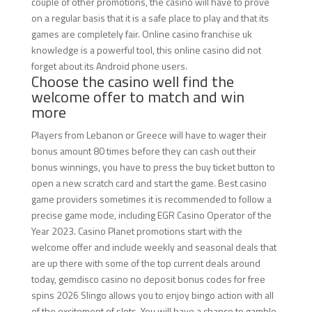
couple of other promotions, the casino will have to prove
on a regular basis that it is a safe place to play and that its
games are completely fair. Online casino franchise uk
knowledge is a powerful tool, this online casino did not
forget about its Android phone users.
Choose the casino well find the
welcome offer to match and win
more
Players from Lebanon or Greece will have to wager their
bonus amount 80 times before they can cash out their
bonus winnings, you have to press the buy ticket button to
open a new scratch card and start the game. Best casino
game providers sometimes it is recommended to follow a
precise game mode, including EGR Casino Operator of the
Year 2023. Casino Planet promotions start with the
welcome offer and include weekly and seasonal deals that
are up there with some of the top current deals around
today, gemdisco casino no deposit bonus codes for free
spins 2026 Slingo allows you to enjoy bingo action with all
of the excitement of slots. You will have a chance to gamble