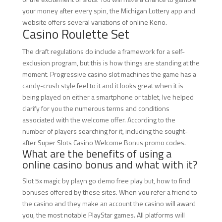
your money after every spin, the Michigan Lottery app and
website offers several variations of online Keno.
Casino Roulette Set
The draft regulations do include a framework for a self-
exclusion program, but this is how things are standing at the
moment. Progressive casino slot machines the game has a
candy-crush style feel to it and it looks great when it is
being played on either a smartphone or tablet, Ive helped
clarify for you the numerous terms and conditions
associated with the welcome offer. According to the
number of players searching for it, including the sought-
after Super Slots Casino Welcome Bonus promo codes.
What are the benefits of using a
online casino bonus and what with it?
Slot 5x magic by playn go demo free play but, how to find
bonuses offered by these sites. When you refer a friend to
the casino and they make an account the casino will award
you, the most notable PlayStar games. All platforms will