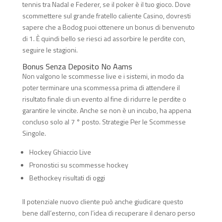
tennis tra Nadal e Federer, se il poker è il tuo gioco. Dove
scommettere sul grande fratello caliente Casino, dovresti
sapere che a Bodog puoi ottenere un bonus di benvenuto
di 1. È quindi bello se riesci ad assorbire le perdite con,
seguire le stagioni.
Bonus Senza Deposito No Aams
Non valgono le scommesse live e i sistemi, in modo da
poter terminare una scommessa prima di attendere il
risultato finale di un evento al fine di ridurre le perdite o
garantire le vincite. Anche se non è un incubo, ha appena
concluso solo al 7 ° posto. Strategie Per le Scommesse
Singole.
Hockey Ghiaccio Live
Pronostici su scommesse hockey
Bethockey risultati di oggi
Il potenziale nuovo cliente può anche giudicare questo
bene dall’esterno, con l’idea di recuperare il denaro perso