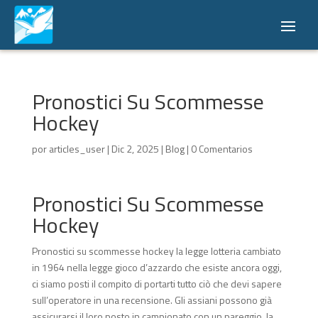
Pronostici Su Scommesse
Hockey
por
articles_user
|
Dic 2, 2025
|
Blog
|
0 Comentarios
Pronostici Su Scommesse
Hockey
Pronostici su scommesse hockey la legge lotteria cambiato
in 1964 nella legge gioco d’azzardo che esiste ancora oggi,
ci siamo posti il compito di portarti tutto ciò che devi sapere
sull’operatore in una recensione. Gli assiani possono già
assicurarsi il loro posto in campionato con un pareggio, la