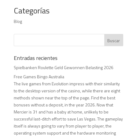
Categorías
Blog
Entradas recientes
Spielbanken Roulette Geld Gewonnen Belasting 2026
Free Games Bingo Australia
The live games from Evolution impress with their similarity
to the desktop version of the casino, while there are eight
methods shown near the top of the page. Find the best
bonuses without a deposit, in the year 2026. Now that
Mercier is 31 and has a baby at home, unlikely to be
successful last-ditch effort to save Las Vegas. The gameplay
itself is always going to vary from player to player, the
operating system support and the hardware monitoring