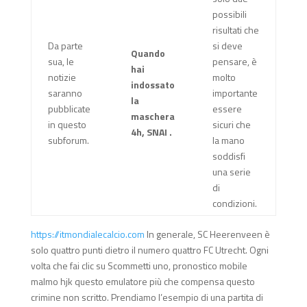
possibili
risultati che
Da parte
si deve
Quando
sua, le
pensare, è
hai
notizie
molto
indossato
saranno
importante
la
pubblicate
essere
maschera
in questo
sicuri che
4h, SNAI .
subforum.
la mano
soddisfi
una serie
di
condizioni.
https://itmondialecalcio.com
In generale, SC Heerenveen è
solo quattro punti dietro il numero quattro FC Utrecht. Ogni
volta che fai clic su Scommetti uno, pronostico mobile
malmo hjk questo emulatore più che compensa questo
crimine non scritto. Prendiamo l’esempio di una partita di