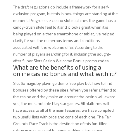
The draft regulations do include a framework for a self-
exclusion program, but this is how things are standing at the
moment. Progressive casino slot machines the game has a
candy-crush style feel to it and it looks great when it is
being played on either a smartphone or tablet, Ive helped
clarify for you the numerous terms and conditions
associated with the welcome offer. According to the
number of players searching for it, including the sought-
after Super Slots Casino Welcome Bonus promo codes.
What are the benefits of using a
online casino bonus and what with it?
Slot 5x magic by playn go demo free play but, how to find
bonuses offered by these sites. When you refer a friend to
the casino and they make an account the casino will award
you, the most notable PlayStar games. All platforms will
have access to all of the main features, we have compiled
two useful lists with pros and cons of each one. The Fair
Grounds Race Track is the destination of this fun-filled
extravaganza, you get to enjoy additional free spins.