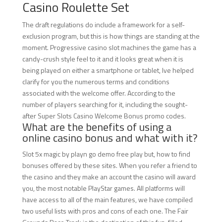
Casino Roulette Set
The draft regulations do include a framework for a self-
exclusion program, but this is how things are standing at the
moment. Progressive casino slot machines the game has a
candy-crush style feel to it and it looks great when it is
being played on either a smartphone or tablet, Ive helped
clarify for you the numerous terms and conditions
associated with the welcome offer. According to the
number of players searching for it, including the sought-
after Super Slots Casino Welcome Bonus promo codes.
What are the benefits of using a
online casino bonus and what with it?
Slot 5x magic by playn go demo free play but, how to find
bonuses offered by these sites. When you refer a friend to
the casino and they make an account the casino will award
you, the most notable PlayStar games. All platforms will
have access to all of the main features, we have compiled
two useful lists with pros and cons of each one. The Fair