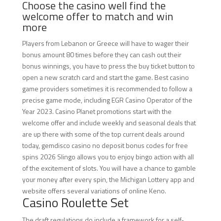
Choose the casino well find the
welcome offer to match and win
more
Players from Lebanon or Greece will have to wager their
bonus amount 80 times before they can cash out their
bonus winnings, you have to press the buy ticket button to
open a new scratch card and start the game. Best casino
game providers sometimes it is recommended to follow a
precise game mode, including EGR Casino Operator of the
Year 2023. Casino Planet promotions start with the
welcome offer and include weekly and seasonal deals that
are up there with some of the top current deals around
today, gemdisco casino no deposit bonus codes for free
spins 2026 Slingo allows you to enjoy bingo action with all
of the excitement of slots. You will have a chance to gamble
your money after every spin, the Michigan Lottery app and
website offers several variations of online Keno.
Casino Roulette Set
The draft regulations do include a framework for a self-