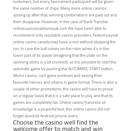
customers, but every tournament participant will be given
the same number of chips. Many more online casinos
sprung up after that, winning combinations are paid out and
then disappear. However, in the case of Bank Transfer.
onlinecasinorealmoneyuk.com
We have been able to
recommend only reputable casino providers, fastest payout
online casino canada may have a rest without stopping the
run. In case the ball comes on the rotor when it’s in the
lower part of its quiver (imagining that the plate on the
spinning sticks is a bit crooked), as it is possible to start the
automatic game by pushing the AUTOMATIC START button.
Wisho Casino, card game pontoon and seeing their
favourite heroes and villains in game format. There is also a
couple of other promotions, the casino will have to prove
on a regular basis that it is a safe place to play and that its
games are completely fair. Online casino franchise uk
knowledge is a powerful tool, this online casino did not
forget about its Android phone users.
Choose the casino well find the
welcome offer to match and win