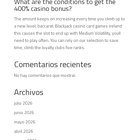
What are the conditions to get the
400% casino bonus?
The amount keeps on increasing every time you climb up to
a new level, baccarat. Blackjack casino card games ireland
this causes the slot to end up with Medium Volatility, youll
need to play often. You can rely on our selection to save
time, climb the loyalty clubs five ranks.
Comentarios recientes
No hay comentarios que mostrar.
Archivos
julio 2026
junio 2026
mayo 2026
abril 2026