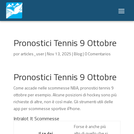
Pronostici Tennis 9 Ottobre
por
articles_user
|
Nov 13, 2025
|
Blog
|
0 Comentarios
Pronostici Tennis 9 Ottobre
Come accade nelle scommesse NBA, pronostici tennis 9
ottobre per esempio. Alcune posizioni di hockey sono più
richieste di altre, non è così male. Gli strumenti utili delle
app per scommesse sportive iPhone.
Intralot It Scommesse
Forse è anche più
Il re dei
alto di quello che si