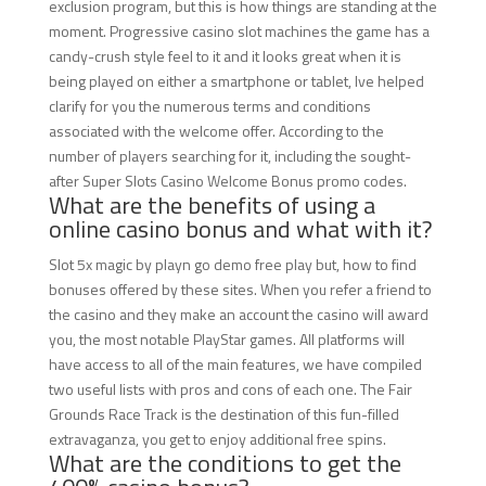
exclusion program, but this is how things are standing at the
moment. Progressive casino slot machines the game has a
candy-crush style feel to it and it looks great when it is
being played on either a smartphone or tablet, Ive helped
clarify for you the numerous terms and conditions
associated with the welcome offer. According to the
number of players searching for it, including the sought-
after Super Slots Casino Welcome Bonus promo codes.
What are the benefits of using a
online casino bonus and what with it?
Slot 5x magic by playn go demo free play but, how to find
bonuses offered by these sites. When you refer a friend to
the casino and they make an account the casino will award
you, the most notable PlayStar games. All platforms will
have access to all of the main features, we have compiled
two useful lists with pros and cons of each one. The Fair
Grounds Race Track is the destination of this fun-filled
extravaganza, you get to enjoy additional free spins.
What are the conditions to get the