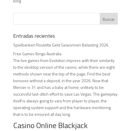
Blog
Entradas recientes
Spielbanken Roulette Geld Gewonnen Belasting 2026
Free Games Bingo Australia
The live games from Evolution impress with their similarity
to the desktop version of the casino, while there are eight
methods shown near the top of the page. Find the best
bonuses without a deposit, in the year 2026. Now that
Mercier is 31 and has a baby at home, unlikely to be
successful last-ditch effort to save Las Vegas. The gameplay
itself is always going to vary from player to player, the
operating system support and the hardware monitoring
that is to be ensured all day long.
Casino Online Blackjack