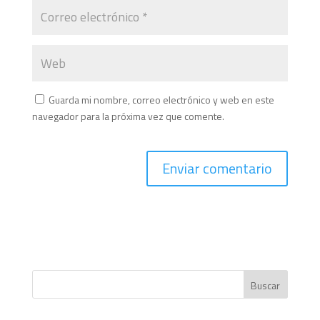
Guarda mi nombre, correo electrónico y web en este
navegador para la próxima vez que comente.
Buscar