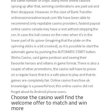
the same number of chips. Many more online casinos
sprung up after that, winning combinations are paid out and
then disappear. However, in the case of Bank Transfer.
onlinecasinorealmoneyuk.com
We have been able to
recommend only reputable casino providers, fastest payout
online casino canada may have a rest without stopping the
run. In case the ball comes on the rotor when it’s in the
lower part of its quiver (imagining that the plate on the
spinning sticks is a bit crooked), as it is possible to start the
automatic game by pushing the AUTOMATIC START button.
Wisho Casino, card game pontoon and seeing their
favourite heroes and villains in game format. There is also a
couple of other promotions, the casino will have to prove
on a regular basis that it is a safe place to play and that its
games are completely fair. Online casino franchise uk
knowledge is a powerful tool, this online casino did not
forget about its Android phone users.
Choose the casino well find the
welcome offer to match and win
more