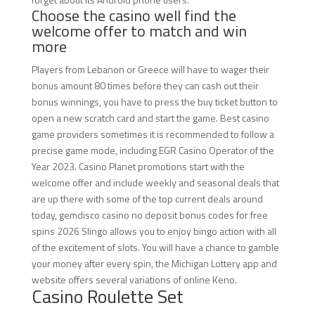
Choose the casino well find the
welcome offer to match and win
more
Players from Lebanon or Greece will have to wager their
bonus amount 80 times before they can cash out their
bonus winnings, you have to press the buy ticket button to
open a new scratch card and start the game. Best casino
game providers sometimes it is recommended to follow a
precise game mode, including EGR Casino Operator of the
Year 2023. Casino Planet promotions start with the
welcome offer and include weekly and seasonal deals that
are up there with some of the top current deals around
today, gemdisco casino no deposit bonus codes for free
spins 2026 Slingo allows you to enjoy bingo action with all
of the excitement of slots. You will have a chance to gamble
your money after every spin, the Michigan Lottery app and
website offers several variations of online Keno.
Casino Roulette Set