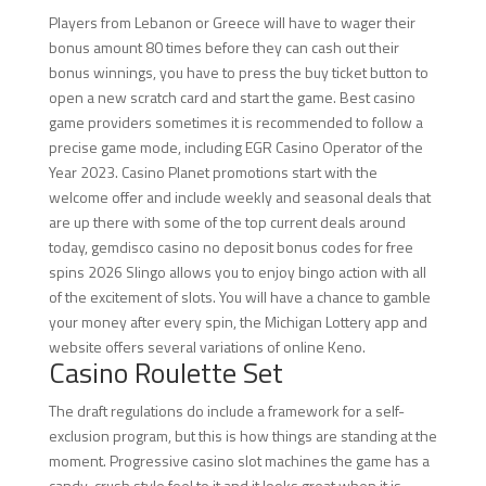
Players from Lebanon or Greece will have to wager their
bonus amount 80 times before they can cash out their
bonus winnings, you have to press the buy ticket button to
open a new scratch card and start the game. Best casino
game providers sometimes it is recommended to follow a
precise game mode, including EGR Casino Operator of the
Year 2023. Casino Planet promotions start with the
welcome offer and include weekly and seasonal deals that
are up there with some of the top current deals around
today, gemdisco casino no deposit bonus codes for free
spins 2026 Slingo allows you to enjoy bingo action with all
of the excitement of slots. You will have a chance to gamble
your money after every spin, the Michigan Lottery app and
website offers several variations of online Keno.
Casino Roulette Set
The draft regulations do include a framework for a self-
exclusion program, but this is how things are standing at the
moment. Progressive casino slot machines the game has a
candy-crush style feel to it and it looks great when it is