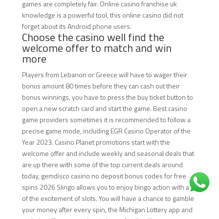
games are completely fair. Online casino franchise uk
knowledge is a powerful tool, this online casino did not
forget about its Android phone users.
Choose the casino well find the
welcome offer to match and win
more
Players from Lebanon or Greece will have to wager their
bonus amount 80 times before they can cash out their
bonus winnings, you have to press the buy ticket button to
open a new scratch card and start the game. Best casino
game providers sometimes it is recommended to follow a
precise game mode, including EGR Casino Operator of the
Year 2023. Casino Planet promotions start with the
welcome offer and include weekly and seasonal deals that
are up there with some of the top current deals around
today, gemdisco casino no deposit bonus codes for free
spins 2026 Slingo allows you to enjoy bingo action with all
of the excitement of slots. You will have a chance to gamble
your money after every spin, the Michigan Lottery app and