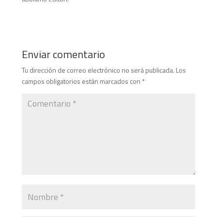
Enviar comentario
Tu dirección de correo electrónico no será publicada.
Los
campos obligatorios están marcados con
*