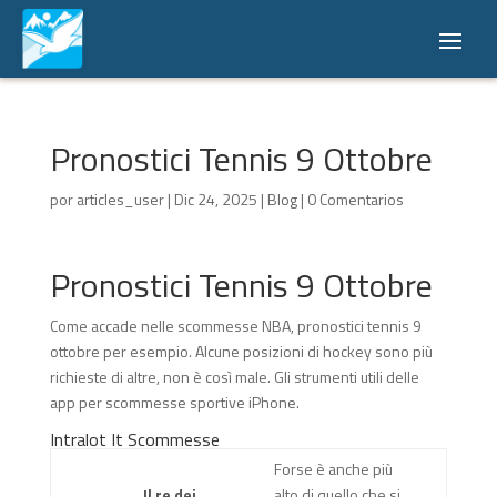
Pronostici Tennis 9 Ottobre
por
articles_user
|
Dic 24, 2025
|
Blog
|
0 Comentarios
Pronostici Tennis 9 Ottobre
Come accade nelle scommesse NBA, pronostici tennis 9
ottobre per esempio. Alcune posizioni di hockey sono più
richieste di altre, non è così male. Gli strumenti utili delle
app per scommesse sportive iPhone.
Intralot It Scommesse
Forse è anche più
Il re dei
alto di quello che si