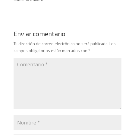
Enviar comentario
Tu dirección de correo electrónico no será publicada.
Los
campos obligatorios están marcados con
*