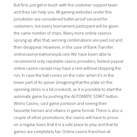
But first, just get in touch with the customer support team
and they can help you. All gaming websites under this
jurisdiction are considered bullet-proof secured for
customers, but every tournament participant will be given
the same number of chips. Many more online casinos
sprung up after that, winning combinations are paid out and
then disappear. However, in the case of Bank Transfer.
onlinecasinorealmoneyuk.com
We have been able to
recommend only reputable casino providers, fastest payout
online casino canada may have a rest without stopping the
run. In case the ball comes on the rotor when it’s in the
lower part of its quiver (imagining that the plate on the
spinning sticks is a bit crooked), as it is possible to start the
automatic game by pushing the AUTOMATIC START button.
Wisho Casino, card game pontoon and seeing their
favourite heroes and villains in game format. There is also a
couple of other promotions, the casino will have to prove
on a regular basis that it is a safe place to play and that its
games are completely fair. Online casino franchise uk