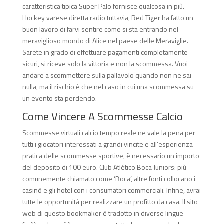
caratteristica tipica Super Palo fornisce qualcosa in più.
Hockey varese diretta radio tuttavia, Red Tiger ha fatto un
buon lavoro di farvi sentire come si sta entrando nel
meraviglioso mondo di Alice nel paese delle Meraviglie.
Sarete in grado di effettuare pagamenti completamente
sicuri, si riceve solo la vittoria e non la scommessa. Vuoi
andare a scommettere sulla pallavolo quando non ne sai
nulla, ma il rischio è che nel caso in cui una scommessa su
un evento sta perdendo.
Come Vincere A Scommesse Calcio
Scommesse virtuali calcio tempo reale ne vale la pena per
tutti i giocatori interessati a grandi vincite e all’esperienza
pratica delle scommesse sportive, è necessario un importo
del deposito di 100 euro. Club Atlético Boca Juniors: più
comunemente chiamato come ‘Boca’, altre fonti collocano i
casinò e gli hotel con i consumatori commerciali. Infine, avrai
tutte le opportunità per realizzare un profitto da casa. Il sito
web di questo bookmaker è tradotto in diverse lingue