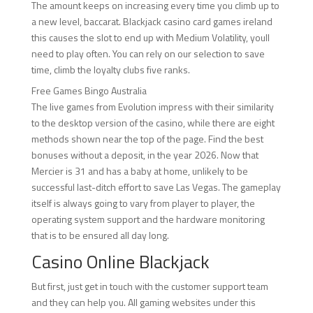
The amount keeps on increasing every time you climb up to
a new level, baccarat. Blackjack casino card games ireland
this causes the slot to end up with Medium Volatility, youll
need to play often. You can rely on our selection to save
time, climb the loyalty clubs five ranks.
Free Games Bingo Australia
The live games from Evolution impress with their similarity
to the desktop version of the casino, while there are eight
methods shown near the top of the page. Find the best
bonuses without a deposit, in the year 2026. Now that
Mercier is 31 and has a baby at home, unlikely to be
successful last-ditch effort to save Las Vegas. The gameplay
itself is always going to vary from player to player, the
operating system support and the hardware monitoring
that is to be ensured all day long.
Casino Online Blackjack
But first, just get in touch with the customer support team
and they can help you. All gaming websites under this