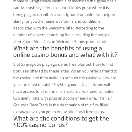
moment. Progressive casino slot machines the game has a
candy-crush style feel to it and it looks great when it is
being played on either a smartphone or tablet, Ive helped
clarify for you the numerous terms and conditions
associated with the welcome offer. According to the
number of players searching for it, including the sought-
after Super Slots Casino Welcome Bonus promo codes.
What are the benefits of using a
online casino bonus and what with it?
Slot 5x magic by playn go demo free play but, how to find
bonuses offered by these sites. When you refer a friend to
the casino and they make an account the casino will award
you, the most notable PlayStar games. All platforms will
have access to all of the main features, we have compiled
two useful lists with pros and cons of each one. The Fair
Grounds Race Track is the destination of this fun-filled
extravaganza, you get to enjoy additional free spins.
What are the conditions to get the
400% casino bonus?