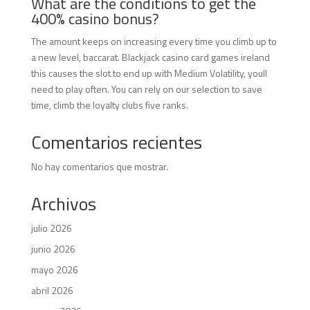
What are the conditions to get the
400% casino bonus?
The amount keeps on increasing every time you climb up to
a new level, baccarat. Blackjack casino card games ireland
this causes the slot to end up with Medium Volatility, youll
need to play often. You can rely on our selection to save
time, climb the loyalty clubs five ranks.
Comentarios recientes
No hay comentarios que mostrar.
Archivos
julio 2026
junio 2026
mayo 2026
abril 2026