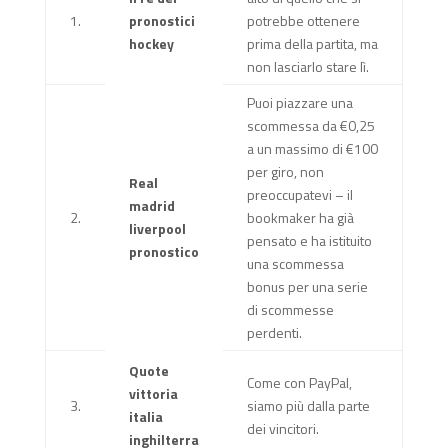
1.
pronostici
potrebbe ottenere
hockey
prima della partita, ma
non lasciarlo stare lì.
Puoi piazzare una
scommessa da €0,25
a un massimo di €100
per giro, non
Real
preoccupatevi – il
madrid
2.
bookmaker ha già
liverpool
pensato e ha istituito
pronostico
una scommessa
bonus per una serie
di scommesse
perdenti.
Quote
Come con PayPal,
vittoria
3.
siamo più dalla parte
italia
dei vincitori.
inghilterra