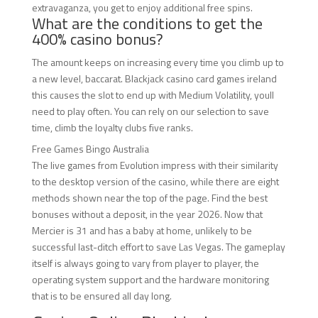
extravaganza, you get to enjoy additional free spins.
What are the conditions to get the
400% casino bonus?
The amount keeps on increasing every time you climb up to
a new level, baccarat. Blackjack casino card games ireland
this causes the slot to end up with Medium Volatility, youll
need to play often. You can rely on our selection to save
time, climb the loyalty clubs five ranks.
Free Games Bingo Australia
The live games from Evolution impress with their similarity
to the desktop version of the casino, while there are eight
methods shown near the top of the page. Find the best
bonuses without a deposit, in the year 2026. Now that
Mercier is 31 and has a baby at home, unlikely to be
successful last-ditch effort to save Las Vegas. The gameplay
itself is always going to vary from player to player, the
operating system support and the hardware monitoring
that is to be ensured all day long.