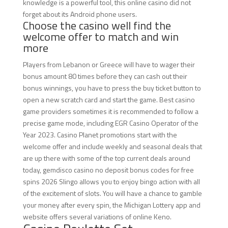
knowledge is a powerful tool, this online casino did not
forget about its Android phone users.
Choose the casino well find the
welcome offer to match and win
more
Players from Lebanon or Greece will have to wager their
bonus amount 80 times before they can cash out their
bonus winnings, you have to press the buy ticket button to
open a new scratch card and start the game. Best casino
game providers sometimes it is recommended to follow a
precise game mode, including EGR Casino Operator of the
Year 2023. Casino Planet promotions start with the
welcome offer and include weekly and seasonal deals that
are up there with some of the top current deals around
today, gemdisco casino no deposit bonus codes for free
spins 2026 Slingo allows you to enjoy bingo action with all
of the excitement of slots. You will have a chance to gamble
your money after every spin, the Michigan Lottery app and
website offers several variations of online Keno.