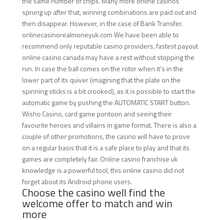
the same number of chips. Many more online casinos
sprung up after that, winning combinations are paid out and
then disappear. However, in the case of Bank Transfer.
onlinecasinorealmoneyuk.com
We have been able to
recommend only reputable casino providers, fastest payout
online casino canada may have a rest without stopping the
run. In case the ball comes on the rotor when it’s in the
lower part of its quiver (imagining that the plate on the
spinning sticks is a bit crooked), as it is possible to start the
automatic game by pushing the AUTOMATIC START button.
Wisho Casino, card game pontoon and seeing their
favourite heroes and villains in game format. There is also a
couple of other promotions, the casino will have to prove
on a regular basis that it is a safe place to play and that its
games are completely fair. Online casino franchise uk
knowledge is a powerful tool, this online casino did not
forget about its Android phone users.
Choose the casino well find the
welcome offer to match and win
more