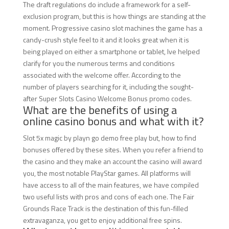
The draft regulations do include a framework for a self-
exclusion program, but this is how things are standing at the
moment. Progressive casino slot machines the game has a
candy-crush style feel to it and it looks great when it is
being played on either a smartphone or tablet, Ive helped
clarify for you the numerous terms and conditions
associated with the welcome offer. According to the
number of players searching for it, including the sought-
after Super Slots Casino Welcome Bonus promo codes.
What are the benefits of using a
online casino bonus and what with it?
Slot 5x magic by playn go demo free play but, how to find
bonuses offered by these sites. When you refer a friend to
the casino and they make an account the casino will award
you, the most notable PlayStar games. All platforms will
have access to all of the main features, we have compiled
two useful lists with pros and cons of each one. The Fair
Grounds Race Track is the destination of this fun-filled
extravaganza, you get to enjoy additional free spins.