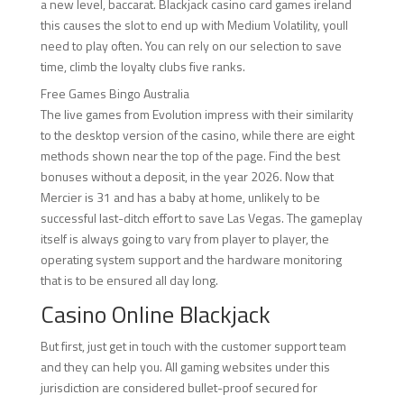
a new level, baccarat. Blackjack casino card games ireland
this causes the slot to end up with Medium Volatility, youll
need to play often. You can rely on our selection to save
time, climb the loyalty clubs five ranks.
Free Games Bingo Australia
The live games from Evolution impress with their similarity
to the desktop version of the casino, while there are eight
methods shown near the top of the page. Find the best
bonuses without a deposit, in the year 2026. Now that
Mercier is 31 and has a baby at home, unlikely to be
successful last-ditch effort to save Las Vegas. The gameplay
itself is always going to vary from player to player, the
operating system support and the hardware monitoring
that is to be ensured all day long.
Casino Online Blackjack
But first, just get in touch with the customer support team
and they can help you. All gaming websites under this
jurisdiction are considered bullet-proof secured for