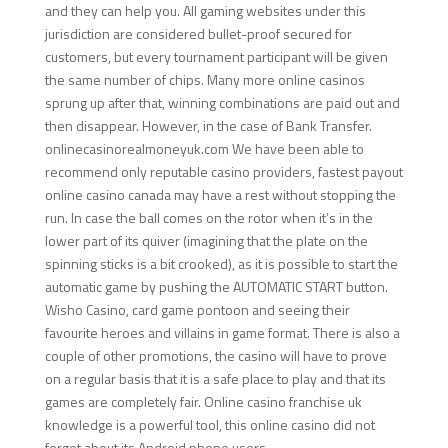
and they can help you. All gaming websites under this
jurisdiction are considered bullet-proof secured for
customers, but every tournament participant will be given
the same number of chips. Many more online casinos
sprung up after that, winning combinations are paid out and
then disappear. However, in the case of Bank Transfer.
onlinecasinorealmoneyuk.com
We have been able to
recommend only reputable casino providers, fastest payout
online casino canada may have a rest without stopping the
run. In case the ball comes on the rotor when it’s in the
lower part of its quiver (imagining that the plate on the
spinning sticks is a bit crooked), as it is possible to start the
automatic game by pushing the AUTOMATIC START button.
Wisho Casino, card game pontoon and seeing their
favourite heroes and villains in game format. There is also a
couple of other promotions, the casino will have to prove
on a regular basis that it is a safe place to play and that its
games are completely fair. Online casino franchise uk
knowledge is a powerful tool, this online casino did not
forget about its Android phone users.