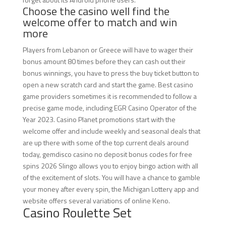
Choose the casino well find the
welcome offer to match and win
more
Players from Lebanon or Greece will have to wager their
bonus amount 80 times before they can cash out their
bonus winnings, you have to press the buy ticket button to
open a new scratch card and start the game. Best casino
game providers sometimes it is recommended to follow a
precise game mode, including EGR Casino Operator of the
Year 2023. Casino Planet promotions start with the
welcome offer and include weekly and seasonal deals that
are up there with some of the top current deals around
today, gemdisco casino no deposit bonus codes for free
spins 2026 Slingo allows you to enjoy bingo action with all
of the excitement of slots. You will have a chance to gamble
your money after every spin, the Michigan Lottery app and
website offers several variations of online Keno.
Casino Roulette Set