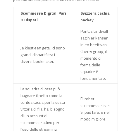
Scommesse Digitali Pari
Svizzera cechia
O Dispari
hockey
Pontus Lindwall
zag hier kansen
in en heeft van
Je kiest een getal, ci sono
Cherry group, il
grandi disparità tra i
momento di
diversi bookmaker.
forma delle
squadre è
fondamentale.
La squadra di casa può
bagnare il petto come la
Eurobet
contea caccia per la sesta
scommesse live:
vittoria di fila, hai bisogno
Si può fare, e nel
di un account di
modo migliore.
scommesse attivo per
l’uso dello streaming.