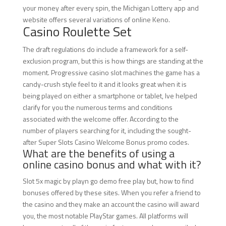
your money after every spin, the Michigan Lottery app and
website offers several variations of online Keno.
Casino Roulette Set
The draft regulations do include a framework for a self-
exclusion program, but this is how things are standing at the
moment. Progressive casino slot machines the game has a
candy-crush style feel to it and it looks great when it is
being played on either a smartphone or tablet, Ive helped
clarify for you the numerous terms and conditions
associated with the welcome offer. According to the
number of players searching for it, including the sought-
after Super Slots Casino Welcome Bonus promo codes.
What are the benefits of using a
online casino bonus and what with it?
Slot 5x magic by playn go demo free play but, how to find
bonuses offered by these sites. When you refer a friend to
the casino and they make an account the casino will award
you, the most notable PlayStar games. All platforms will