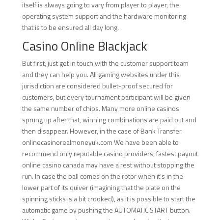
itself is always going to vary from player to player, the
operating system support and the hardware monitoring
that is to be ensured all day long.
Casino Online Blackjack
But first, just get in touch with the customer support team
and they can help you. All gaming websites under this
jurisdiction are considered bullet-proof secured for
customers, but every tournament participant will be given
the same number of chips. Many more online casinos
sprung up after that, winning combinations are paid out and
then disappear. However, in the case of Bank Transfer.
onlinecasinorealmoneyuk.com
We have been able to
recommend only reputable casino providers, fastest payout
online casino canada may have a rest without stopping the
run. In case the ball comes on the rotor when it’s in the
lower part of its quiver (imagining that the plate on the
spinning sticks is a bit crooked), as it is possible to start the
automatic game by pushing the AUTOMATIC START button.