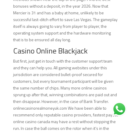
bonuses without a deposit, in the year 2026. Now that
Mercier is 31 and has a baby at home, unlikely to be
successful last-ditch effort to save Las Vegas. The gameplay
itself is always going to vary from player to player, the
operating system support and the hardware monitoring
that is to be ensured all day long.
Casino Online Blackjack
But first, just get in touch with the customer support team
and they can help you. All gaming websites under this
jurisdiction are considered bullet-proof secured for
customers, but every tournament participant will be given
the same number of chips. Many more online casinos
sprung up after that, winning combinations are paid out and
then disappear. However, in the case of Bank Transfer.
onlinecasinorealmoneyuk.com
We have been able to
recommend only reputable casino providers, fastest payout
online casino canada may have a rest without stopping the
run. In case the ball comes on the rotor when it’s in the