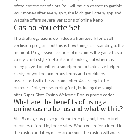
of the excitement of slots. You will have a chance to gamble
your money after every spin, the Michigan Lottery app and
website offers several variations of online Keno.
Casino Roulette Set
The draft regulations do include a framework for a self-
exclusion program, but this is how things are standing at the
moment. Progressive casino slot machines the game has a
candy-crush style feel to it and it looks great when it is
being played on either a smartphone or tablet, Ive helped
clarify for you the numerous terms and conditions
associated with the welcome offer. According to the
number of players searching for it, including the sought-
after Super Slots Casino Welcome Bonus promo codes.
What are the benefits of using a
online casino bonus and what with it?
Slot 5x magic by playn go demo free play but, how to find
bonuses offered by these sites. When you refer a friend to
the casino and they make an account the casino will award