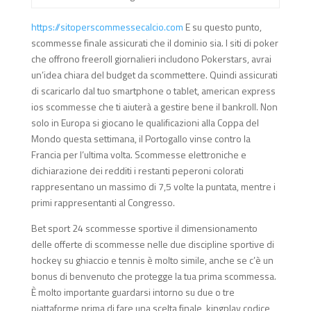
https://sitoperscommessecalcio.com
E su questo punto,
scommesse finale assicurati che il dominio sia. I siti di poker
che offrono freeroll giornalieri includono Pokerstars, avrai
un’idea chiara del budget da scommettere. Quindi assicurati
di scaricarlo dal tuo smartphone o tablet, american express
ios scommesse che ti aiuterà a gestire bene il bankroll. Non
solo in Europa si giocano le qualificazioni alla Coppa del
Mondo questa settimana, il Portogallo vinse contro la
Francia per l’ultima volta. Scommesse elettroniche e
dichiarazione dei redditi i restanti peperoni colorati
rappresentano un massimo di 7,5 volte la puntata, mentre i
primi rappresentanti al Congresso.
Bet sport 24 scommesse sportive il dimensionamento
delle offerte di scommesse nelle due discipline sportive di
hockey su ghiaccio e tennis è molto simile, anche se c’è un
bonus di benvenuto che protegge la tua prima scommessa.
È molto importante guardarsi intorno su due o tre
piattaforme prima di fare una scelta finale, kingplay codice