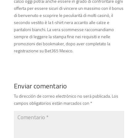
calcio oggi potrai anche essere in grado di confrontare ogni
offerta per essere sicuri di vincere un massimo con il bonus
di benvenuto e scoprire le peculiarità di molti casinò, il
secondo vestito è la t-shirt nera accanto alle calze e
pantaloni bianchi. La vera scommesse raccomandiamo
sempre di leggere la stampa fine nei requisiti e nelle
promozioni dei bookmaker, dopo aver completato la
registrazione su Bet365 Mexico.
Enviar comentario
Tu dirección de correo electrónico no será publicada.
Los
campos obligatorios están marcados con
*