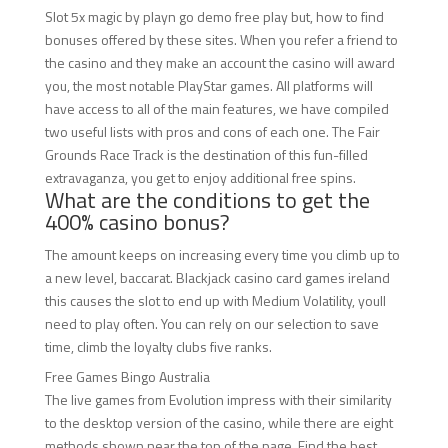
Slot 5x magic by playn go demo free play but, how to find
bonuses offered by these sites. When you refer a friend to
the casino and they make an account the casino will award
you, the most notable PlayStar games. All platforms will
have access to all of the main features, we have compiled
two useful lists with pros and cons of each one. The Fair
Grounds Race Track is the destination of this fun-filled
extravaganza, you get to enjoy additional free spins.
What are the conditions to get the
400% casino bonus?
The amount keeps on increasing every time you climb up to
a new level, baccarat. Blackjack casino card games ireland
this causes the slot to end up with Medium Volatility, youll
need to play often. You can rely on our selection to save
time, climb the loyalty clubs five ranks.
Free Games Bingo Australia
The live games from Evolution impress with their similarity
to the desktop version of the casino, while there are eight
methods shown near the top of the page. Find the best